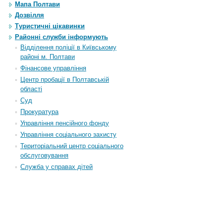
Мапа Полтави
Дозвілля
Туристичні цікавинки
Районні служби інформують
Відділення поліції в Київському
районі м. Полтави
Фінансове управління
Центр пробації в Полтавській
області
Суд
Прокуратура
Управління пенсійного фонду
Управління соціального захисту
Територіальний центр соціального
обслуговування
Служба у справах дітей