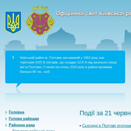
Київський район м. Полтави заснований у 1952 році, має
територію 5437,8 гектарів, що складає 52,8 % від загальної площі
міста Полтави. Станом на січень 2016 року в районі проживає
близько 90 тис. осіб.
Події за 21 червн
Головна
Голова райради
Районна рада
•
Сьогодні в Полтаві оголош