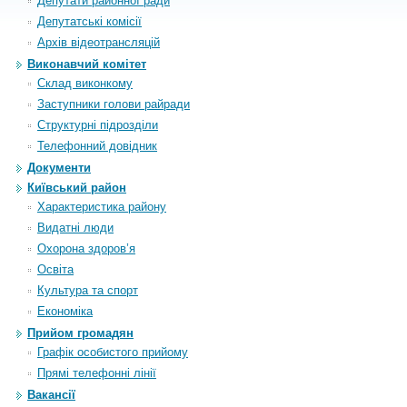
Депутати районної ради
Депутатські комісії
Архiв вiдеотрансляцiй
Виконавчий комітет
Склад виконкому
Заступники голови райради
Структурні підрозділи
Телефонний довідник
Документи
Київський район
Характеристика району
Видатні люди
Охорона здоров’я
Освіта
Культура та спорт
Економіка
Прийом громадян
Графік особистого прийому
Прямі телефонні лінії
Вакансії