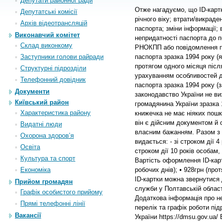
Депутати районної ради
Отже нагадуємо, що ID-картк
Депутатські комісії
річного віку; втрати/викраде
Архiв вiдеотрансляцiй
паспорта; зміни інформації;
Виконавчий комітет
непридатності паспорта до 
Склад виконкому
РНОКПП або повідомлення пр
Заступники голови райради
паспорта зразка 1994 року (
протягом одного місяця після
Структурні підрозділи
урахуванням особливостей дії
Телефонний довідник
паспорта зразка 1994 року (
Документи
законодавство України не ви
Київський район
громадянина України зразка 
Характеристика району
книжечка не має ніяких пошк
він є дійсним документом й 
Видатні люди
власним бажанням. Разом з т
Охорона здоров’я
видається: - зі строком дії 4 
Освіта
строком дії 10 років особам,
Культура та спорт
Вартість оформлення ID-карт
Економіка
робочих днів); • 928грн (пр
ID-картки можна звернутися 
Прийом громадян
служби у Полтавській област
Графік особистого прийому
Додаткова інформація про не
Прямі телефонні лінії
перелік та графік роботи під
Вакансії
України https://dmsu.gov.ua/