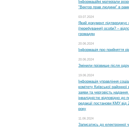
Інформаційні матеріали розр
"Вектор прав людини" в рам
03.07.2024
Який документ підтверджує 
(перебування) особи? – відп
громадян
20.06.2024
Інформація про прийняття р
20.06.2024
Змінили прізвище після одр
19.06.2024
Інформація управління соці
комітету Київської районної 
заяви та черговість надання 
інвалідністю відповідно до 
редакції постанови КМУ від 
року
11.06.2024
Записатись до електронної ч