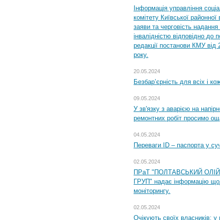
Інформація управління соці
комітету Київської районної 
заяви та черговість надання 
інвалідністю відповідно до 
редакції постанови КМУ від 
року.
20.05.2024
Безбар’єрність для всіх і ко
09.05.2024
У зв'язку з аварією на напір
ремонтних робіт просимо ощ
04.05.2024
Переваги ID – паспорта у су
02.05.2024
ПРаТ "ПОЛТАВСЬКИЙ ОЛІ
ГРУП" надає інформацію що
моніторингу.
02.05.2024
Очікують своїх власників: у