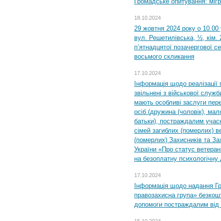
Громадське опитування: міг
18.10.2024
29 жовтня 2024 року о 10.00
вул. Решетилівська, ½, кім.
п’ятнадцятої позачергової се
восьмого скликання
17.10.2024
Інформація щодо реалізації 
звільнені з військової служби
мають особливі заслуги пер
осіб (дружина (чоловік), мало
батьки), постраждалим учас
сімей загиблих (померлих) ве
(померлих) Захисників та За
України «Про статус ветерані
на безоплатну психологічну 
17.10.2024
Інформація щодо надання Гр
правозахисна група» безкошт
допомоги постраждалим від з