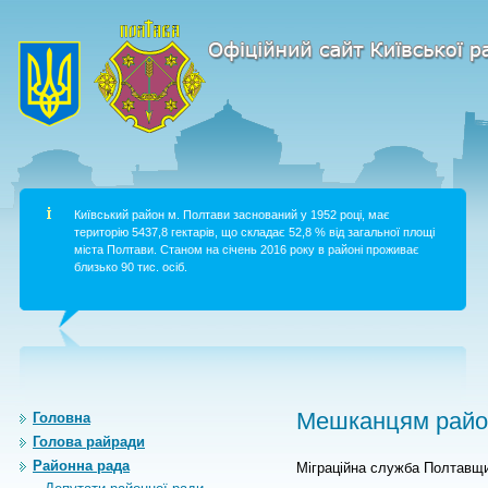
Київський район м. Полтави заснований у 1952 році, має
територію 5437,8 гектарів, що складає 52,8 % від загальної площі
міста Полтави. Станом на січень 2016 року в районі проживає
близько 90 тис. осіб.
Мешканцям район
Головна
Голова райради
Районна рада
Міграційна служба Полтавщин