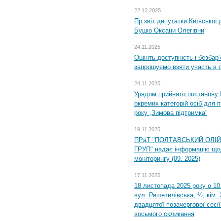
22.12.2025
Пр звіт депутатки Київської
Буцко Оксани Олегівни
24.11.2025
Оцініть доступність і безбар
запрошуємо взяти участь в 
24.11.2025
Урядом прийнято постанову 
окремих категорій осіб для 
року „Зимова підтримка”
19.11.2025
ПРаТ "ПОЛТАВСЬКИЙ ОЛІ
ГРУП" надає інформацію що
моніторингу (09. 2025)
17.11.2025
18 листопада 2025 року о 10
вул. Решетилівська, ½, кім.
двадцятої позачергової сесії
восьмого скликання