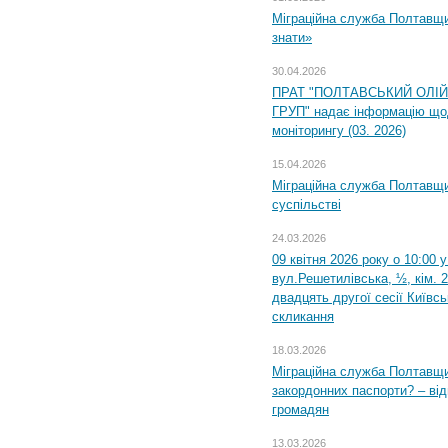
Міграційна служба Полтавщин
знати»
30.04.2026
ПРАТ "ПОЛТАВСЬКИЙ ОЛІ
ГРУП" надає інформацію що
моніторингу (03. 2026)
15.04.2026
Міграційна служба Полтавщи
суспільстві
24.03.2026
09 квітня 2026 року о 10:00 
вул.Решетилівська, ½, кім. 
двадцять другої сесії Київс
скликання
18.03.2026
Міграційна служба Полтавщи
закордонних паспорти? – від
громадян
13.03.2026