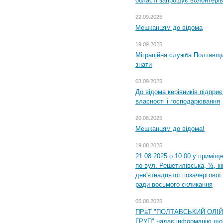
області запрошує волонтерів
22.09.2025
Мешканцям до відома
19.09.2025
Міграційна служба Полтавщин
знати
03.09.2025
До відома керівників підприє
власності і господарювання
20.08.2025
Мешканцям до відома!
19.08.2025
21.08.2025 о 10.00 у приміщ
по вул. Решетилівська, ½, к
дев'ятнадцятої позачергової 
ради восьмого скликання
05.08.2025
ПРаТ "ПОЛТАВСЬКИЙ ОЛІ
ГРУП" надає інформацію що