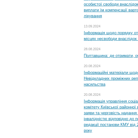
особистої свободи внаслідок 
виплати їм компенсації варт
лікування
13.09.2024
Інформація щодо порядку от
місцях несвободи внаслідок з
28.08.2024
Полтавщина: де отримати, о
20.08.2024
Інформаційні матеріали щод
Невідкладних проміжних реп
насильства
20.08.2024
Інформація управління соці
комітету Київської районної 
заяви та черговість надання 
інвалідністю відповідно до 
редакції постанови КМУ від 
року