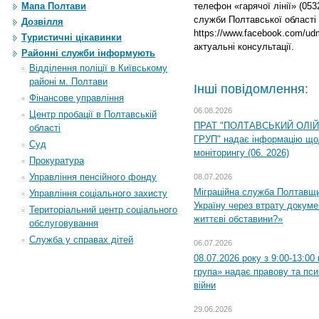
Мапа Полтави
телефон «гарячої лінії» (053
служби Полтавської області 
Дозвілля
https://www.facebook.com/ud
Туристичні цікавинки
актуальні консультації.
Районні служби інформують
Відділення поліції в Київському
районі м. Полтави
Інші повідомлення:
Фінансове управління
06.08.2026
Центр пробації в Полтавській
ПРАТ "ПОЛТАВСЬКИЙ ОЛІ
області
ГРУП" надає інформацію що
Суд
моніторингу (06. 2026)
Прокуратура
Управління пенсійного фонду
08.07.2026
Міграційна служба Полтавщ
Управління соціального захисту
Україну через втрату докумен
Територіальний центр соціального
життєві обставини?»
обслуговування
Служба у справах дітей
06.07.2026
08.07.2026 року з 9:00-13:0
група» надає правову та пс
війни
29.06.2026