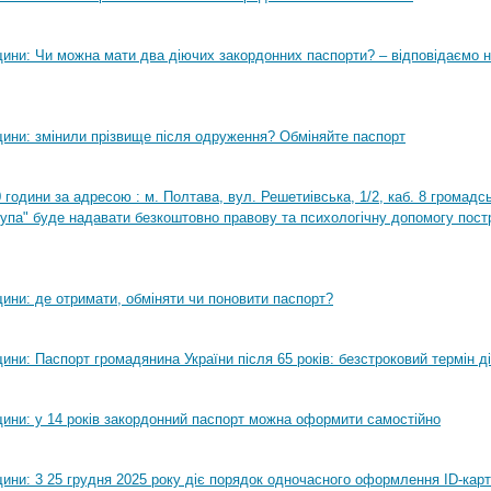
ини: Чи можна мати два діючих закордонних паспорти? – відповідаємо н
ини: змінили прізвище після одруження? Обміняйте паспорт
0 години за адресою : м. Полтава, вул. Решетиівська, 1/2, каб. 8 громадсь
рупа" буде надавати безкоштовно правову та психологічну допомогу пост
ини: де отримати, обміняти чи поновити паспорт?
ни: Паспорт громадянина України після 65 років: безстроковий термін ді
ини: у 14 років закордонний паспорт можна оформити самостійно
ини: 3 25 грудня 2025 року діє порядок одночасного оформлення ID-карт