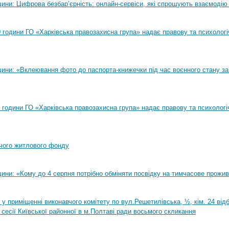
ини: Цифрова безбар’єрність: онлайн-сервіси, які спрощують взаємодію
00 години ГО «Харківська правозахисна група» надає правову та психолог
ини: «Вклеювання фото до паспорта-книжечки під час воєнного стану за
00 години ГО «Харківська правозахисна група» надає правову та психологі
чого житлового фонду
ини: «Кому до 4 серпня потрібно обміняти посвідку на тимчасове прожи
0 у приміщенні виконавчого комітету по вул.Решетилівська, ½, кім. 24 ві
 сесії Київської районної в м.Полтаві ради восьмого скликання