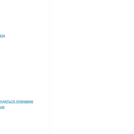
іод
дбудеться пленарне
ння