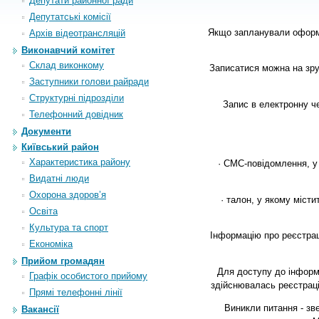
Депутати районної ради
Депутатські комісії
Якщо запланували оформит
Архiв вiдеотрансляцiй
Виконавчий комітет
Склад виконкому
Записатися можна на зру
Заступники голови райради
Структурні підрозділи
Запис в електронну ч
Телефонний довідник
Документи
Київський район
Характеристика району
· СМС-повідомлення, у 
Видатні люди
Охорона здоров’я
· талон, у якому місти
Освіта
Культура та спорт
Інформацію про реєстраці
Економіка
Прийом громадян
Для доступу до інформ
Графік особистого прийому
здійснювалась реєстрації
Прямі телефонні лінії
Виникли питання - зве
Вакансії