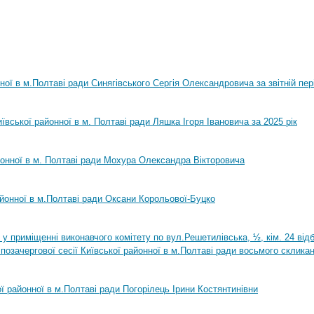
нної в м.Полтаві ради Синягівського Сергія Олександровича за звітній пер
ївської районної в м. Полтаві ради Ляшка Ігоря Івановича за 2025 рік
йонної в м. Полтаві ради Мохура Олександра Вікторовича
айонної в м.Полтаві ради Оксани Корольової-Буцко
0 у приміщенні виконавчого комітету по вул.Решетилівська, ½, кім. 24 ві
позачергової сесії Київської районної в м.Полтаві ради восьмого склика
ої районної в м.Полтаві ради Погорілець Ірини Костянтинівни