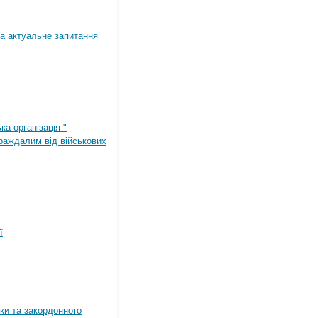
а актуальне запитання
ка організація "
раждалим від військових
ї
ки та закордонного