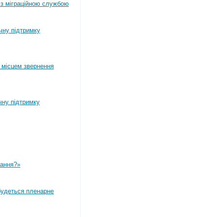
 з міграційною службою
ічну підтримку
 місцем звернення
чну підтримку
вання?»
дбудеться пленарне