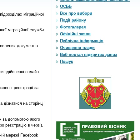
ОСББ
Все про вибори
ідрозділах міграційної
Події району
Фотогалерея
ної міграційної служби
Офіційні заяви
Публічна інформація
товлених документів
Очищення влади
Веб-портал відкритих даних
Пошук
и здійсненні онлайн-
сненні реєстрації за
 дізнатися на сторінці
у за допомогою якого
о реєстрацію в черзі).
ьній мережі Facebook