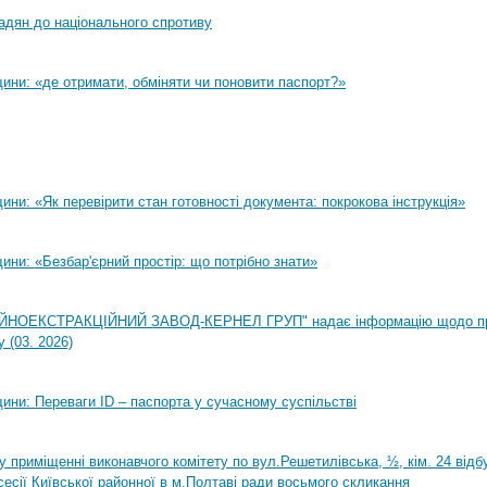
адян до національного спротиву
ини: «де отримати, обміняти чи поновити паспорт?»
ни: «Як перевірити стан готовності документа: покрокова інструкція»
ни: «Безбар'єрний простір: що потрібно знати»
НОЕКСТРАКЦІЙНИЙ ЗАВОД-КЕРНЕЛ ГРУП" надає інформацію щодо п
 (03. 2026)
ини: Переваги ID – паспорта у сучасному суспільстві
0 у приміщенні виконавчого комітету по вул.Решетилівська, ½, кім. 24 від
сесії Київської районної в м.Полтаві ради восьмого скликання