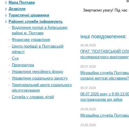
М
Мапа Полтави
Дозвілля
Звертаємо увагу! Під час 
Туристичні цікавинки
Районні служби інформують
Відділення поліції в Київському
районі м. Полтави
Інші повідомлення:
Фінансове управління
06.08.2026
Центр пробації в Полтавській
ПРАТ "ПОЛТАВСЬКИЙ ОЛІЙ
області
післяпроєктного моніторингу
Суд
Прокуратура
08.07.2026
Управління пенсійного фонду
Міграційна служба Полтавщи
складні життєві обставини?
Управління соціального захисту
Територіальний центр соціального
06.07.2026
обслуговування
08.07.2026 року з 9:00-13:
Служба у справах дітей
постраждалим від війни
29.06.2026
Міграційна служба Полтавщи
23.06.2026