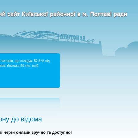
гектарів, що складає 52,8 % від
ває близько 90 тис. осіб.
ну до відома
ї черги онлайн зручно та доступно!