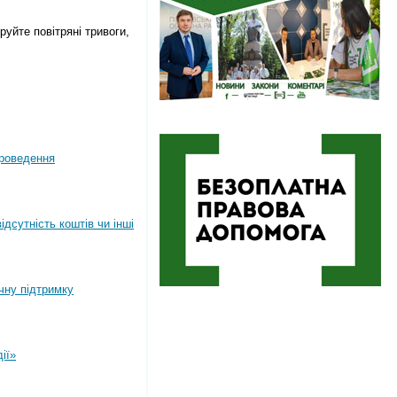
руйте повітряні тривоги,
роведення
дсутність коштів чи інші
ічну підтримку
ії»