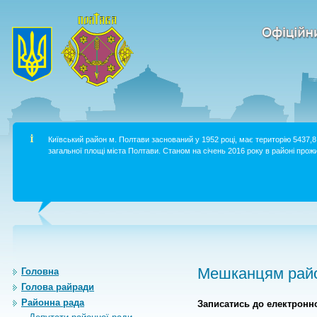
Київський район м. Полтави заснований у 1952 році, має територію 5437,8 
загальної площі міста Полтави. Станом на січень 2016 року в районі прожи
Мешканцям райо
Головна
Голова райради
Районна рада
Записатись до електронно