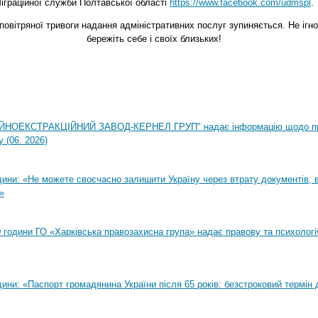
іграційної служби Полтавської області
https://www.facebook.com/udmspl
.
повітряної тривоги надання адміністративних послуг зупиняється. Не ігно
бережіть себе і своїх близьких!
НОЕКСТРАКЦІЙНИЙ ЗАВОД-КЕРНЕЛ ГРУП" надає інформацію щодо п
 (06. 2026)
ни: «Не можете своєчасно залишити Україну через втрату документів, ві
»
00 години ГО «Харківська правозахисна група» надає правову та психолог
ни: «Паспорт громадянина України після 65 років: безстроковий термін д