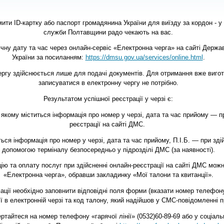
и ID-картку або паспорт громадянина України для виїзду за кордон - у п
служби Полтавщини радо чекають на вас.
чну дату та час через онлайн-сервіс «Електронна черга» на сайті Держав
України за посиланням:
https://dmsu.gov.ua/services/online.html
.
ергу здійснюється лише для подачі документів. Для отримання вже виго
записуватися в електронну чергу не потрібно.
Результатом успішної реєстрації у черзі є:
якому міститься інформація про номер у черзі, дата та час прийому — пр
реєстрації на сайті ДМС.
ться інформація про номер у черзі, дата та час прийому, П.І.Б. — при здій
допомогою терміналу безпосередньо у підрозділі ДМС (за наявності).
ю та оплату послуг при здійсненні онлайн-реєстрації на сайті ДМС можна
«Електронна черга», обравши закладинку «Мої талони та квитанції».
ації необхідно заповнити відповідні поля форми (вказати номер телефон
 в електронній черзі та код талону, який надійшов у СМС-повідомленні пр
ртайтеся на номер телефону «гарячої лінії» (0532)60-89-69 або у соціал