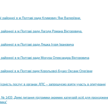
ої районної в м.Полтаві ради Климович Яни Валеріївни.
ї районної в м.Полтаві ради Лагоди Романа Вікторовича.
ї районної в м.Полтаві ради Ляшка Ігоря Івановича
ї районної в м.Полтаві ради Мохура Олександра Вікторовича
ї районної в м.Полтаві ради Корольової-Буцко Оксани Олегівни
ар’єрність послуг в органах ДПС – запрошуємо взяти участь в опитуванні
 № 1433 „Деякі питання підтримки окремих категорій осіб для проходжен
имка”