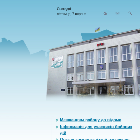
Сьогодні:
п’ятниця, 7 серпня
Мешканцям району до відома
Інформація для учасників бойових
дій
Органи самоорганiзацiї населення