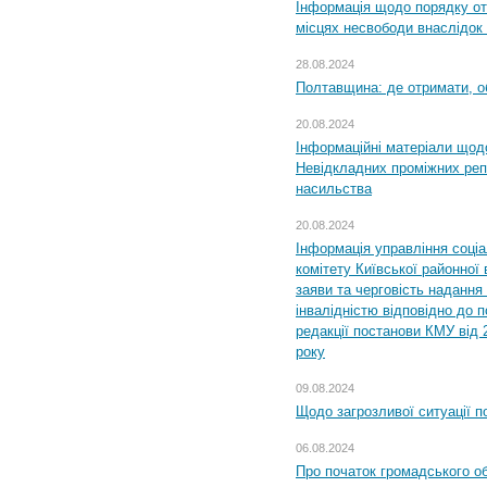
Інформація щодо порядку от
місцях несвободи внаслідок з
28.08.2024
Полтавщина: де отримати, о
20.08.2024
Інформаційні матеріали щод
Невідкладних проміжних реп
насильства
20.08.2024
Інформація управління соці
комітету Київської районної 
заяви та черговість надання 
інвалідністю відповідно до 
редакції постанови КМУ від 
року
09.08.2024
Щодо загрозливої ситуації п
06.08.2024
Про початок громадського о