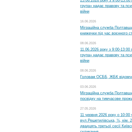
23.06.2026 року з 9:00-13:0
група» надає правову та пс
війни
16.06.2026
Міграційна служба Полтавщ
книжечки під час воєнного с
08.06.2026
11.06.2026 року з 9:00-13:0
група» надає правову та пс
війни
08.06.2026
Головам ОСББ, ЖБК відомч
03.06.2026
Міграційна служба Полтавщи
посвідку на тимчасове прож
27.05.2026
11 червня 2026 року о 10:00 
вул.Решетилівська, ½, кім. 
двадцять третьої сесії Київ
скликання