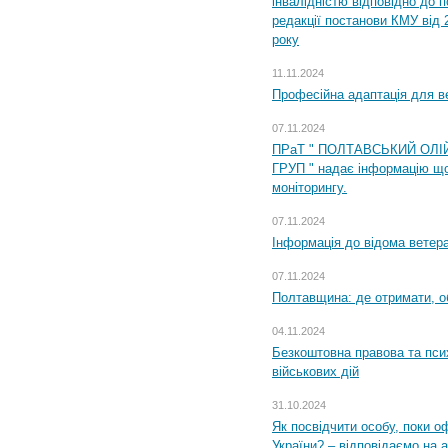
інвалідністю відповідно до 
редакції постанови КМУ від 
року
11.11.2024
Професійна адаптація для ве
07.11.2024
ПРаТ " ПОЛТАВСЬКИЙ ОЛІ
ГРУП " надає інформацію що
моніторингу.
07.11.2024
Інформація до відома ветера
07.11.2024
Полтавщина: де отримати, о
04.11.2024
Безкоштовна правова та пси
військових дій
31.10.2024
Як посвідчити особу, поки 
України? – відповідаємо на 