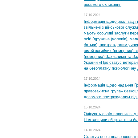
восьмого скликання
17.10.2024
Інформація щодо реалізації 
звільнені з військової служби
мають особливі заслуги пер
осіб (дружина (чоловік), мало
батьки), постраждалим учас
сімей загиблих (померлих) ве
(померлих) Захисників та За
України «Про статус ветерані
на безоплатну психологічну 
17.10.2024
Інформація щодо надання Гр
правозахисна група» безкошт
допомоги постраждалим від з
15.10.2024
Очікують своїх власників: у
Полтавщини зберігається бі
14.10.2024
Стартує серія правопросвіт