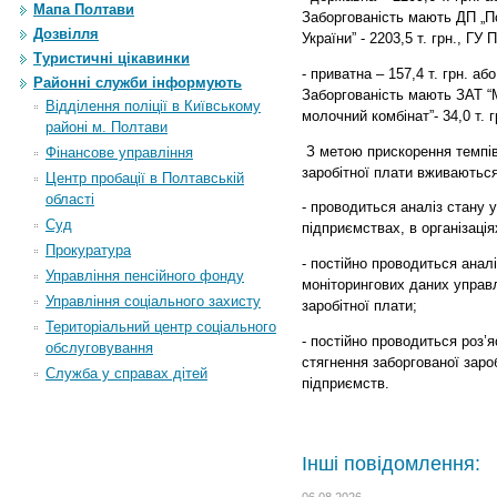
Мапа Полтави
Заборгованість мають ДП „П
Дозвілля
України” - 2203,5 т. грн., ГУ
Туристичні цікавинки
- приватна – 157,4 т. грн. аб
Районні служби інформують
Заборгованість мають ЗАТ “МБ
Відділення поліції в Київському
молочний комбінат”- 34,0 т. г
районі м. Полтави
З метою прискорення темпів
Фінансове управління
заробітної плати вживаються
Центр пробації в Полтавській
області
- проводиться аналіз стану 
Суд
підприємствах, в організація
Прокуратура
- постійно проводиться аналі
Управління пенсійного фонду
моніторингових даних управ
Управління соціального захисту
заробітної плати;
Територіальний центр соціального
- постійно проводиться роз
обслуговування
стягнення заборгованої зароб
Служба у справах дітей
підприємств.
Інші повідомлення:
06.08.2026