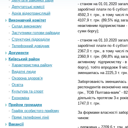
Депутати районної ради
- станом на 01.01.2020 загал
Депутатські комісії
заробітної плати по 6 суб'є
Архiв вiдеотрансляцiй
4592,3 т. грн., в тому числі
4107,9 т. грн. (89,5% від заг
Виконавчий комітет
неактивним
підприємствам - в
Склад виконкому
суми боргу);
Заступники голови райради
Структурні підрозділи
- станом на 01.10.2020 загал
заробітної плати по 4 суб'є
Телефонний довідник
2367,0 т. грн., в тому числі
Документи
2360,9 т. грн. (99,8% від заг
Київський район
активному
підприємству - в с
Характеристика району
боргу), тобто впродовж
9 міс
Видатні люди
зменшилась на 2225,3 т. грн.
Охорона здоров’я
Заборгованість зменшилась 
Освіта
респондентів економічно неа
Культура та спорт
грн., ТОВ Полтава-маяк” - 82,
Економіка
діяльність протягом 3-х рокі
1747,0 т. грн.
Прийом громадян
Графік особистого прийому
За формами власності забор
Прямі телефонні лінії
чином:
Вакансії
- державна – 2209,6 т. грн. 