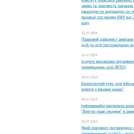
комітету Київської районної 
заяви та черговість надання 
інвалідністю відповідно до 
редакції постанови КМУ від 
року
12.07.2024
Правовий дайджест реформ 
осіб та осіб постраждалих ві
11.07.2024
Існуючі механізми підтримки
переміщених осіб (ВПО):
09.07.2024
Безоплатний курс для військ
роботи з базами даних"
09.07.2024
Інформаційні матеріали розр
"Вектор прав людини" в рам
03.07.2024
Який документ підтверджує 
(перебування) особи? – відп