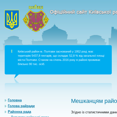
Київський район м. Полтави заснований у 1952 році, має
територію 5437,8 гектарів, що складає 52,8 % від загальної площі
міста Полтави. Станом на січень 2016 року в районі проживає
близько 90 тис. осіб.
Мешканцям район
Головна
Голова райради
Районна рада
Згідно із статистичними дан