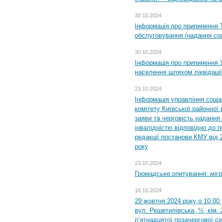
30.10.2024
Інформація про припинення 
обслуговування (надання соц
30.10.2024
Інформація про припинення 
населення шляхом ліквідації
23.10.2024
Інформація управління соці
комітету Київської районної 
заяви та черговість надання 
інвалідністю відповідно до 
редакції постанови КМУ від 
року
23.10.2024
Громадське опитування: міг
18.10.2024
29 жовтня 2024 року о 10.00
вул. Решетилівська, ½, кім.
п’ятнадцятої позачергової се