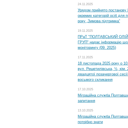
24.11.2025
Урядом прийнято постанову 
окремих категорій осіб для 
року „Зимова підтримка”
19.11.2025
ПРаТ "ПОЛТАВСЬКИЙ ОЛІ
ГРУП" надає інформацію що
моніторингу (09. 2025)
17.11.2025
18 листопада 2025 року о 10
вул. Решетилівська, ½, кім.
двадцятої позачергової сесії
восьмого скликання
17.10.2025
Міграційна служба Полтавщи
запитання
13.10.2025
Міграційна служба Полтавщи
потрібно знати