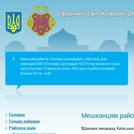
Київський район м. Полтави заснований у 1952 році, має
територію 5437,8 гектарів, що складає 52,8 % від загальної площі
міста Полтави. Станом на січень 2016 року в районі проживає
близько 90 тис. осіб.
Мешканцям район
Головна
Голова райради
Районна рада
❗Шановні мешканці Київсько