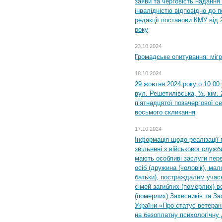
заяви та черговість надання 
інвалідністю відповідно до 
редакції постанови КМУ від 
року
23.10.2024
Громадське опитування: міг
18.10.2024
29 жовтня 2024 року о 10.00
вул. Решетилівська, ½, кім.
п’ятнадцятої позачергової се
восьмого скликання
17.10.2024
Інформація щодо реалізації 
звільнені з військової служби
мають особливі заслуги пер
осіб (дружина (чоловік), мало
батьки), постраждалим учас
сімей загиблих (померлих) ве
(померлих) Захисників та За
України «Про статус ветерані
на безоплатну психологічну 