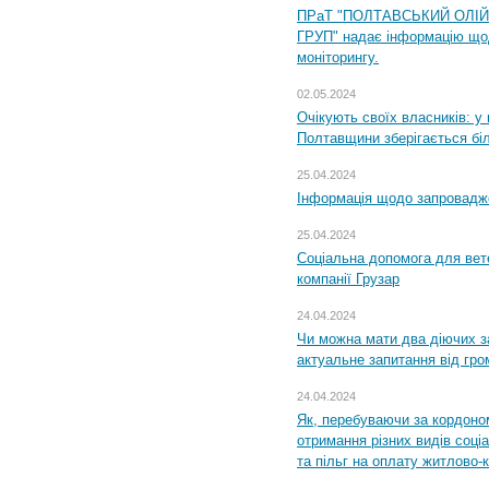
ПРаТ "ПОЛТАВСЬКИЙ ОЛІ
ГРУП" надає інформацію що
моніторингу.
02.05.2024
Очікують своїх власників: у
Полтавщини зберігається бі
25.04.2024
Інформація щодо запровадже
25.04.2024
Соціальна допомога для вете
компанії Грузар
24.04.2024
Чи можна мати два діючих з
актуальне запитання від гр
24.04.2024
Як, перебуваючи за кордоном
отримання різних видів соці
та пільг на оплату житлово