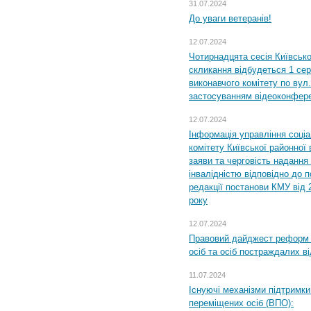
31.07.2024
До уваги ветеранів!
12.07.2024
Чотирнадцята сесія Київсько
скликання відбудеться 1 сер
виконавчого комітету по вул.
застосуванням відеоконфер
12.07.2024
Інформація управління соці
комітету Київської районної 
заяви та черговість надання 
інвалідністю відповідно до 
редакції постанови КМУ від 
року
12.07.2024
Правовий дайджест реформ 
осіб та осіб постраждалих ві
11.07.2024
Існуючі механізми підтримки
переміщених осіб (ВПО):