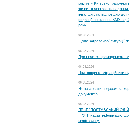
комітету Київської районної 
заяви та черговість надання 
інвалідністю відповідно до 
редакції постанови КМУ від 
року
09.08.2024
Щодо загрозливої ситуації п
06.08.2024
Про початок громадського о
06.08.2024
Полтавщина: міграційники пі
06.08.2024
Як не зірвати подорож за кор
документів
05.08.2024
ПРаТ "ПОЛТАВСЬКИЙ ОЛІ
ГРУП" надає інформацію що
моніторингу.