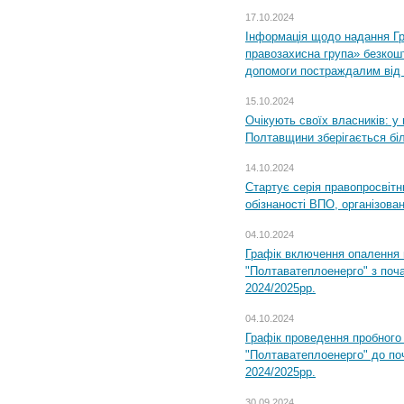
17.10.2024
Інформація щодо надання Гр
правозахисна група» безкошт
допомоги постраждалим від з
15.10.2024
Очікують своїх власників: у
Полтавщини зберігається бі
14.10.2024
Стартує серія правопросвіт
обізнаності ВПО, організов
04.10.2024
Графік включення опалення
"Полтаватеплоенерго" з поч
2024/2025рр.
04.10.2024
Графік проведення пробног
"Полтаватеплоенерго" до по
2024/2025рр.
30.09.2024