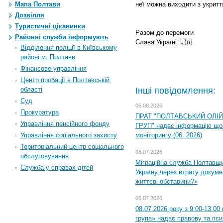
Мапа Полтави
неї можна виходити з укритт
Дозвілля
Туристичні цікавинки
Разом до перемоги
Районні служби інформують
Слава Україні 🇺🇦
Відділення поліції в Київському
районі м. Полтави
Фінансове управління
Центр пробації в Полтавській
області
Інші повідомлення:
Суд
06.08.2026
Прокуратура
ПРАТ "ПОЛТАВСЬКИЙ ОЛІ
Управління пенсійного фонду
ГРУП" надає інформацію що
Управління соціального захисту
моніторингу (06. 2026)
Територіальний центр соціального
08.07.2026
обслуговування
Міграційна служба Полтавщ
Служба у справах дітей
Україну через втрату докумен
життєві обставини?»
06.07.2026
08.07.2026 року з 9:00-13:0
група» надає правову та пс