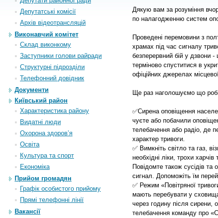
Депутати районної ради
Дякую вам за розуміння вчо
Депутатські комісії
по налагодженню систем оп
Архiв вiдеотрансляцiй
Виконавчий комітет
Проведені перемовини з пол
Склад виконкому
храмах під час сигналу трив
Заступники голови райради
безперервний бій у дзвони -
терміново спуститися в укри
Структурні підрозділи
офіційних джерелах місцево
Телефонний довідник
Документи
Ще раз наголошуємо що роби
Київський район
Характеристика району
✅Сирена оповіщення населен
чуєте або побачили оповіщен
Видатні люди
телебачення або радіо, де 
Охорона здоров’я
характер тривоги.
Освіта
✅ Вимкніть світло та газ, ві
Культура та спорт
необхідні ліки, трохи харчів
Економіка
Повідомте також сусідів та ос
сигнал. Допоможіть їм перей
Прийом громадян
✅ Режим «Повітряної тривоги
Графік особистого прийому
мають перебувати у сховищах
Прямі телефонні лінії
через годину після сирени, 
Вакансії
телебачення команду про «С