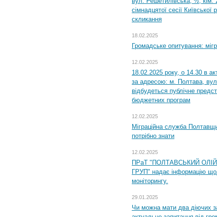
вул. Решетилівська, ½, кім.
сімнадцятої сесії Київської 
скликання
18.02.2025
Громадське опитування: міг
12.02.2025
18.02.2025 року, о 14.30 в а
за адресою: м. Полтава, вул
відбудеться публічне предс
бюджетних програм
12.02.2025
Міграційна служба Полтавщи
потрібно знати
12.02.2025
ПРаТ "ПОЛТАВСЬКИЙ ОЛІ
ГРУП" надає інформацію що
моніторингу.
29.01.2025
Чи можна мати два діючих з
актуальне запитання від гр