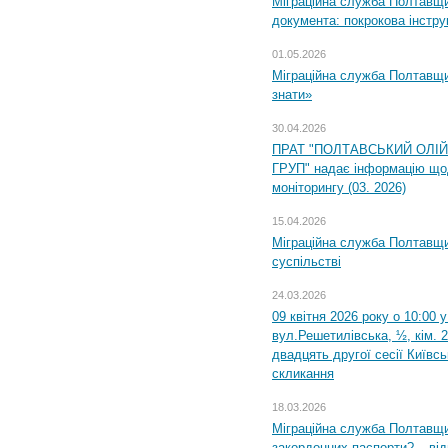
Міграційна служба Полтавщин
документа: покрокова інстру
01.05.2026
Міграційна служба Полтавщин
знати»
30.04.2026
ПРАТ "ПОЛТАВСЬКИЙ ОЛІ
ГРУП" надає інформацію що
моніторингу (03. 2026)
15.04.2026
Міграційна служба Полтавщи
суспільстві
24.03.2026
09 квітня 2026 року о 10:00 
вул.Решетилівська, ½, кім. 
двадцять другої сесії Київс
скликання
18.03.2026
Міграційна служба Полтавщи
закордонних паспорти? – від