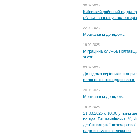
30.09.2025
Київський районний відділ ф
області запрошує волонтерів
22.09.2025
Мешканцям до відома
19.09.2025
Міграційна служба Полтавщин
знати
03.09.2025
До відома керівників підприє
власності і господарювання
20.08.2025
Мешканцям до відома!
19.08.2025
21.08.2025 о 10.00 у приміщ
по вул. Решетилівська, ½, к
дев'ятнадцятої позачергової 
ради восьмого скликання