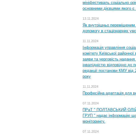
мініфестиваль соціально орі
основними дієвцями якого є в
13.11.2024
Як внутрішньо переміщеним 
допомогу в стаціонарних ум
11.11.2024
Інформація управління соці
комітету Київської районної 
заяви та черговість надання 
інвалідністю відповідно до 
редакції постанови КМУ від 
року
11.11.2024
Професійна адаптація для ве
07.11.2024
ПРаТ " ПОЛТАВСЬКИЙ ОЛІ
ГРУП " надає інформацію що
моніторингу.
07.11.2024