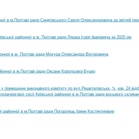
нної в м.Полтаві ради Синягівського Сергія Олександровича за звітній пер
ївської районної в м. Полтаві ради Ляшка Ігоря Івановича за 2025 рік
йонної в м. Полтаві ради Мохура Олександра Вікторовича
айонної в м.Полтаві ради Оксани Корольової-Буцко
0 у приміщенні виконавчого комітету по вул.Решетилівська, ½, кім. 24 ві
позачергової сесії Київської районної в м.Полтаві ради восьмого склика
ої районної в м.Полтаві ради Погорілець Ірини Костянтинівни