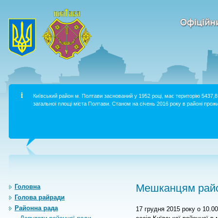
Київський район м. Полтави заснований у 1952 році, має територію 5437,8 
загальної площі міста Полтави. Станом на січень 2016 року в районі прожи
Мешканцям райо
Головна
Голова райради
Районна рада
17 грудня 2015 року о 10.0