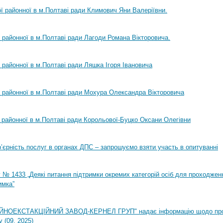
ої районної в м.Полтаві ради Климович Яни Валеріївни.
ї районної в м.Полтаві ради Лагоди Романа Вікторовича.
ї районної в м.Полтаві ради Ляшка Ігоря Івановича
ї районної в м.Полтаві ради Мохура Олександра Вікторовича
ї районної в м.Полтаві ради Корольової-Буцко Оксани Олегівни
ар’єрність послуг в органах ДПС – запрошуємо взяти участь в опитуванні
 № 1433 „Деякі питання підтримки окремих категорій осіб для проходжен
имка”
НОЕКСТАКЦІЙНИЙ ЗАВОД-КЕРНЕЛ ГРУП" надає інформацію щодо пр
 (09. 2025)