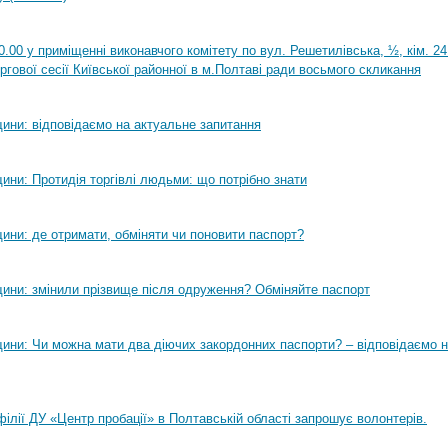
0.00 у приміщенні виконавчого комітету по вул. Решетилівська, ½, кім. 2
ргової сесії Київської районної в м.Полтаві ради восьмого скликання
ини: відповідаємо на актуальне запитання
ини: Протидія торгівлі людьми: що потрібно знати
ини: де отримати, обміняти чи поновити паспорт?
ини: змінили прізвище після одруження? Обміняйте паспорт
ини: Чи можна мати два діючих закордонних паспорти? – відповідаємо н
філії ДУ «Центр пробації» в Полтавській області запрошує волонтерів.