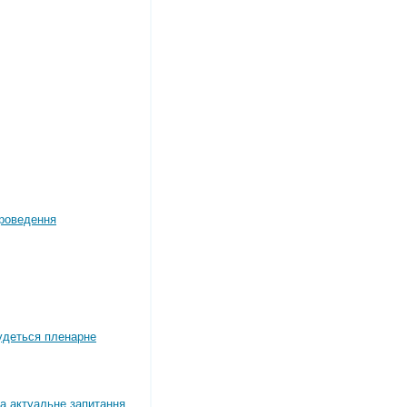
роведення
будеться пленарне
а актуальне запитання