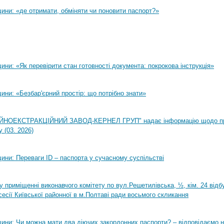
ини: «де отримати, обміняти чи поновити паспорт?»
ни: «Як перевірити стан готовності документа: покрокова інструкція»
ни: «Безбар'єрний простір: що потрібно знати»
НОЕКСТРАКЦІЙНИЙ ЗАВОД-КЕРНЕЛ ГРУП" надає інформацію щодо п
 (03. 2026)
ини: Переваги ID – паспорта у сучасному суспільстві
0 у приміщенні виконавчого комітету по вул.Решетилівська, ½, кім. 24 від
сесії Київської районної в м.Полтаві ради восьмого скликання
ини: Чи можна мати два діючих закордонних паспорти? – відповідаємо н