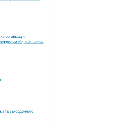
ка організація "
раждалим від військових
ї
ки та закордонного