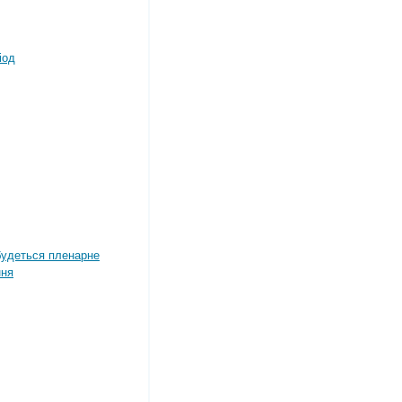
іод
дбудеться пленарне
ння