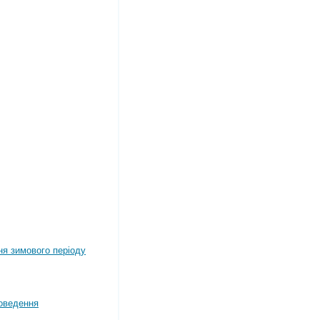
ня зимового періоду
оведення