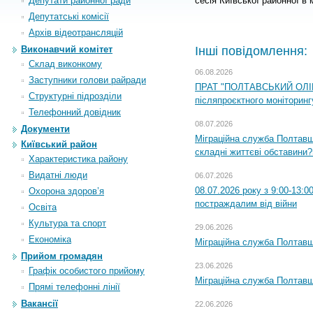
Депутати районної ради
сесія Київської районної в
Депутатські комісії
Архiв вiдеотрансляцiй
Інші повідомлення:
Виконавчий комітет
Склад виконкому
06.08.2026
Заступники голови райради
ПРАТ "ПОЛТАВСЬКИЙ ОЛІЙ
Структурні підрозділи
післяпроєктного моніторингу
Телефонний довідник
08.07.2026
Документи
Міграційна служба Полтавщи
Київський район
складні життєві обставини?
Характеристика району
Видатні люди
06.07.2026
08.07.2026 року з 9:00-13:
Охорона здоров’я
постраждалим від війни
Освіта
Культура та спорт
29.06.2026
Економіка
Міграційна служба Полтавщи
Прийом громадян
23.06.2026
Графік особистого прийому
Міграційна служба Полтавщ
Прямі телефонні лінії
Вакансії
22.06.2026