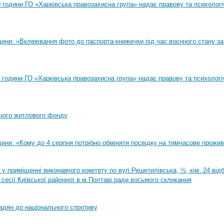
00 години ГО «Харківська правозахисна група» надає правову та психолог
ини: «Вклеювання фото до паспорта-книжечки під час воєнного стану за
00 години ГО «Харківська правозахисна група» надає правову та психологі
чого житлового фонду
ини: «Кому до 4 серпня потрібно обміняти посвідку на тимчасове прожи
0 у приміщенні виконавчого комітету по вул.Решетилівська, ½, кім. 24 ві
 сесії Київської районної в м.Полтаві ради восьмого скликання
адян до національного спротиву