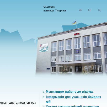
Сьогодні:
п’ятниця, 7 серпня
Мешканцям району до відома
Інформація для учасників бойових
дій
деться друга позачергова
Органи самоорганiзацiї населення