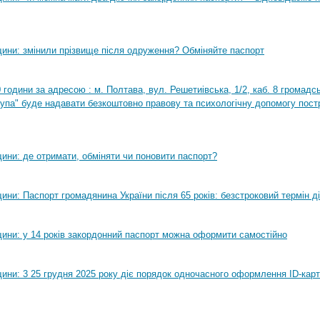
ини: змінили прізвище після одруження? Обміняйте паспорт
0 години за адресою : м. Полтава, вул. Решетиівська, 1/2, каб. 8 громадсь
рупа" буде надавати безкоштовно правову та психологічну допомогу пост
ини: де отримати, обміняти чи поновити паспорт?
ни: Паспорт громадянина України після 65 років: безстроковий термін ді
ини: у 14 років закордонний паспорт можна оформити самостійно
ини: 3 25 грудня 2025 року діє порядок одночасного оформлення ID-карт