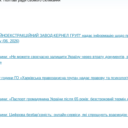
 м. Полтаві ради сьомого скликання
НОЕКСТРАКЦІЙНИЙ ЗАВОД-КЕРНЕЛ ГРУП" надає інформацію щодо п
 (06. 2026)
ни: «Не можете своєчасно залишити Україну через втрату документів, ві
»
00 години ГО «Харківська правозахисна група» надає правову та психолог
ни: «Паспорт громадянина України після 65 років: безстроковий термін д
ини: Цифрова безбар’єрність: онлайн-сервіси, які спрощують взаємодію