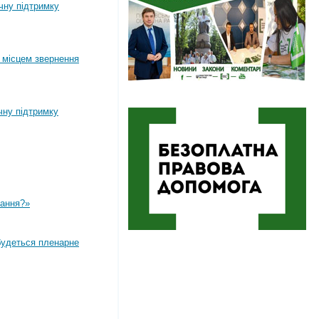
ічну підтримку
 місцем звернення
чну підтримку
вання?»
дбудеться пленарне