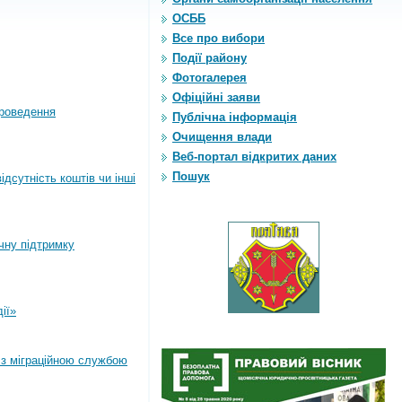
ОСББ
Все про вибори
Події району
Фотогалерея
Офіційні заяви
роведення
Публічна інформація
Очищення влади
Веб-портал відкритих даних
Пошук
дсутність коштів чи інші
ічну підтримку
ії»
 з міграційною службою