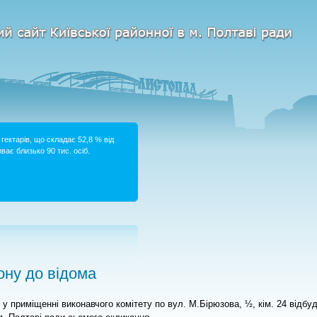
гектарів, що складає 52,8 % від
ває близько 90 тис. осіб.
ну до відома
0 у приміщенні виконавчого комітету по вул. М.Бірюзова, ½, кім. 24 відбу