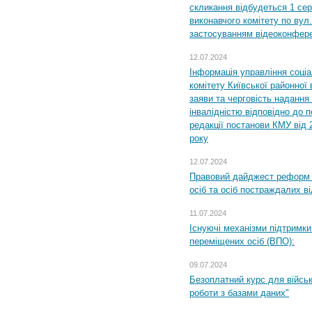
скликання відбудеться 1 сер
виконавчого комітету по вул.
застосуванням відеоконфер
12.07.2024
Інформація управління соці
комітету Київської районної 
заяви та черговість надання 
інвалідністю відповідно до 
редакції постанови КМУ від 
року
12.07.2024
Правовий дайджест реформ 
осіб та осіб постраждалих ві
11.07.2024
Існуючі механізми підтримки
переміщених осіб (ВПО):
09.07.2024
Безоплатний курс для військ
роботи з базами даних"