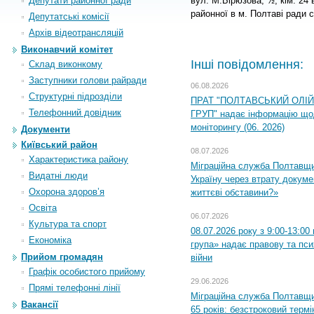
Депутати районної ради
вул. М.Бірюзова, ½, кім. 24 
районної в м. Полтаві ради 
Депутатські комісії
Архiв вiдеотрансляцiй
Виконавчий комітет
Інші повідомлення:
Склад виконкому
Заступники голови райради
06.08.2026
Структурні підрозділи
ПРАТ "ПОЛТАВСЬКИЙ ОЛІ
Телефонний довідник
ГРУП" надає інформацію що
моніторингу (06. 2026)
Документи
Київський район
08.07.2026
Характеристика району
Міграційна служба Полтавщ
Видатні люди
Україну через втрату докумен
Охорона здоров’я
життєві обставини?»
Освіта
06.07.2026
Культура та спорт
08.07.2026 року з 9:00-13:0
Економіка
група» надає правову та пс
Прийом громадян
війни
Графік особистого прийому
29.06.2026
Прямі телефонні лінії
Міграційна служба Полтавщи
Вакансії
65 років: безстроковий термін