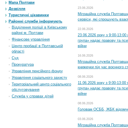
Мапа Полтави
23.06.2026
Дозвілля
Міграційна служба Полтавщи
Туристичні цікавинки
сервіси, які спрощують вза
Районні служби інформують
Відділення поліції в Київському
22.06.2026
районі м. Полтави
23.06.2026 року з 9:00-13:0
Фінансове управління
група» надає правову та пс
війни
Центр пробації в Полтавській
області
16.06.2026
Суд
Міграційна служба Полтавщ
Прокуратура
книжечки під час воєнного с
Управління пенсійного фонду
08.06.2026
Управління соціального захисту
11.06.2026 року з 9:00-13:0
Територіальний центр соціального
група» надає правову та пс
обслуговування
війни
Служба у справах дітей
08.06.2026
Головам ОСББ, ЖБК відомч
03.06.2026
Міграційна служба Полтавщи