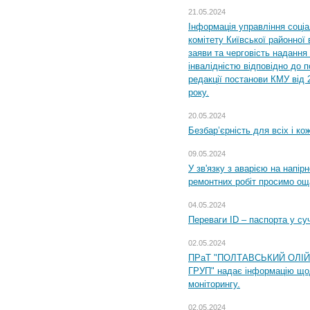
21.05.2024
Інформація управління соці
комітету Київської районної 
заяви та черговість надання 
інвалідністю відповідно до 
редакції постанови КМУ від 
року.
20.05.2024
Безбар’єрність для всіх і ко
09.05.2024
У зв'язку з аварією на напір
ремонтних робіт просимо ощ
04.05.2024
Переваги ID – паспорта у су
02.05.2024
ПРаТ "ПОЛТАВСЬКИЙ ОЛІ
ГРУП" надає інформацію що
моніторингу.
02.05.2024