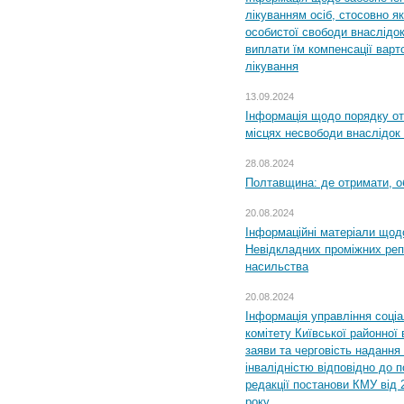
лікуванням осіб, стосовно 
особистої свободи внаслідок 
виплати їм компенсації варт
лікування
13.09.2024
Інформація щодо порядку от
місцях несвободи внаслідок з
28.08.2024
Полтавщина: де отримати, о
20.08.2024
Інформаційні матеріали щод
Невідкладних проміжних реп
насильства
20.08.2024
Інформація управління соці
комітету Київської районної 
заяви та черговість надання 
інвалідністю відповідно до 
редакції постанови КМУ від 
року