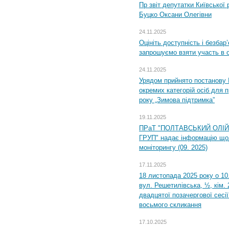
Пр звіт депутатки Київської
Буцко Оксани Олегівни
24.11.2025
Оцініть доступність і безбар
запрошуємо взяти участь в 
24.11.2025
Урядом прийнято постанову 
окремих категорій осіб для 
року „Зимова підтримка”
19.11.2025
ПРаТ "ПОЛТАВСЬКИЙ ОЛІ
ГРУП" надає інформацію що
моніторингу (09. 2025)
17.11.2025
18 листопада 2025 року о 10
вул. Решетилівська, ½, кім.
двадцятої позачергової сесії
восьмого скликання
17.10.2025