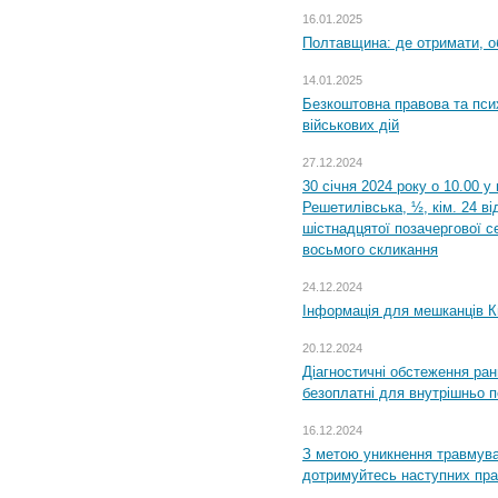
16.01.2025
Полтавщина: де отримати, о
14.01.2025
Безкоштовна правова та пси
військових дій
27.12.2024
30 січня 2024 року о 10.00 у
Решетилівська, ½, кім. 24 в
шістнадцятої позачергової се
восьмого скликання
24.12.2024
Інформація для мешканців К
20.12.2024
Діагностичні обстеження ра
безоплатні для внутрішньо 
16.12.2024
З метою уникнення травмува
дотримуйтесь наступних пр