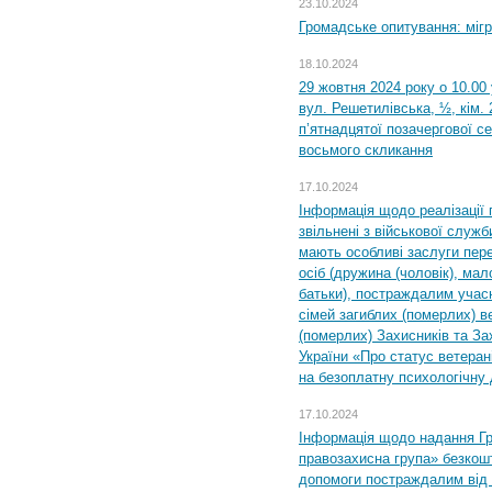
23.10.2024
Громадське опитування: міг
18.10.2024
29 жовтня 2024 року о 10.00
вул. Решетилівська, ½, кім.
п’ятнадцятої позачергової се
восьмого скликання
17.10.2024
Інформація щодо реалізації 
звільнені з військової служби
мають особливі заслуги пер
осіб (дружина (чоловік), мало
батьки), постраждалим учас
сімей загиблих (померлих) ве
(померлих) Захисників та За
України «Про статус ветерані
на безоплатну психологічну 
17.10.2024
Інформація щодо надання Гр
правозахисна група» безкошт
допомоги постраждалим від з