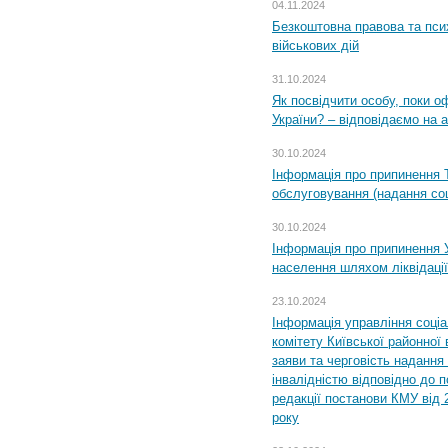
04.11.2024
Безкоштовна правова та пси
військових дій
31.10.2024
Як посвідчити особу, поки 
України? – відповідаємо на 
30.10.2024
Інформація про припинення 
обслуговування (надання соц
30.10.2024
Інформація про припинення 
населення шляхом ліквідації
23.10.2024
Інформація управління соці
комітету Київської районної 
заяви та черговість надання 
інвалідністю відповідно до 
редакції постанови КМУ від 
року