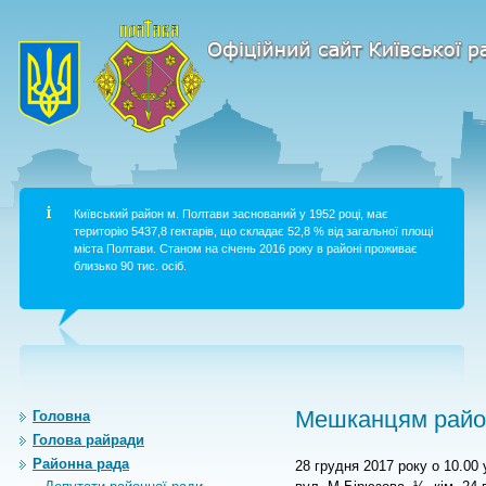
Київський район м. Полтави заснований у 1952 році, має
територію 5437,8 гектарів, що складає 52,8 % від загальної площі
міста Полтави. Станом на січень 2016 року в районі проживає
близько 90 тис. осіб.
Мешканцям район
Головна
Голова райради
Районна рада
28 грудня 2017 року о 10.00 