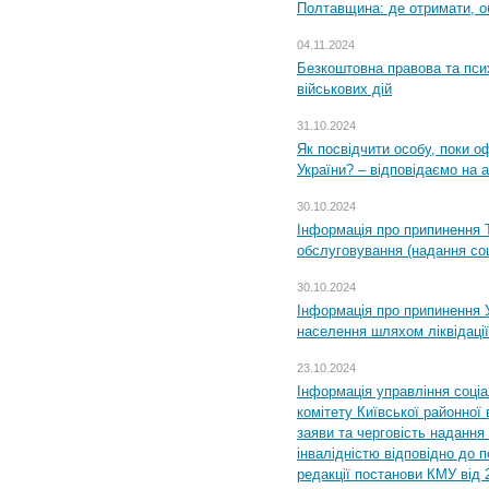
Полтавщина: де отримати, о
04.11.2024
Безкоштовна правова та пси
військових дій
31.10.2024
Як посвідчити особу, поки 
України? – відповідаємо на 
30.10.2024
Інформація про припинення 
обслуговування (надання соц
30.10.2024
Інформація про припинення 
населення шляхом ліквідації
23.10.2024
Інформація управління соці
комітету Київської районної 
заяви та черговість надання 
інвалідністю відповідно до 
редакції постанови КМУ від 