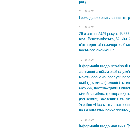
року
23.10.2024
Громадське опитування: міг
18.10.2024
29 жовтня 2024 року о 10.00
вул. Решетилівська, ½, кім.
п’ятнадцятої позачергової се
восьмого скликання
17.10.2024
Інформація щодо реалізації 
звільнені з військової служби
мають особливі заслуги пер
осіб (дружина (чоловік), мало
батьки), постраждалим учас
сімей загиблих (померлих) ве
(померлих) Захисників та За
України «Про статус ветерані
на безоплатну психологічну 
17.10.2024
Інформація щодо надання Гр