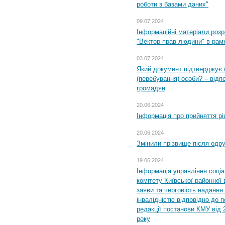
роботи з базами даних"
09.07.2024
Інформаційні матеріали розр
"Вектор прав людини" в рам
03.07.2024
Який документ підтверджує 
(перебування) особи? – відп
громадян
20.06.2024
Інформація про прийняття р
20.06.2024
Змінили прізвище після одр
19.06.2024
Інформація управління соці
комітету Київської районної 
заяви та черговість надання 
інвалідністю відповідно до 
редакції постанови КМУ від 
року