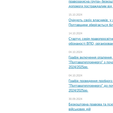
правозахисна група» безкошт
допомоги постраждалим від з
15.10.2024
Очікують своїх власників: у
Полтавщини зберігається бі
14.10.2024
Стартує серія правопросвіт
обізнаності ВПО, організов
04.10.2024
Графік включення опалення
"Полтаватеплоенерго" з поч
2024/2025рр.
04.10.2024
Графік проведення пробног
"Полтаватеплоенерго" до по
2024/2025рр.
30.09.2024
Безкоштовна правова та пси
військових дій