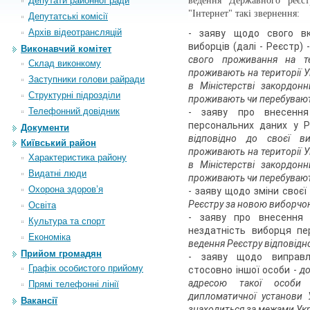
Депутати районної ради
ведення Державного реєс
"Інтернет" такі звернення:
Депутатські комісії
Архiв вiдеотрансляцiй
- заяву щодо свого в
виборців (далі - Реєстр) -
Виконавчий комітет
свого проживання на тер
Склад виконкому
проживають на території У
Заступники голови райради
в Міністерстві закордонн
Структурні підрозділи
проживають чи перебувают
Телефонний довідник
- заяву про внесення 
персональних даних у Р
Документи
відповідно до своєї ви
Київський район
проживають на території У
Характеристика району
в Міністерстві закордонн
Видатні люди
проживають чи перебувают
Охорона здоров’я
- заяву щодо зміни своєї
Реєстру за новою виборчо
Освіта
- заяву про внесення 
Культура та спорт
нездатність виборця пе
Економіка
ведення Реєстру відповідно
Прийом громадян
- заяву щодо виправл
Графік особистого прийому
стосовно іншої особи -
до
адресою такої особи 
Прямі телефонні лінії
дипломатичної установи 
Вакансії
знаходиться за межами Ук