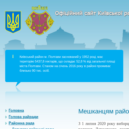
Київський район м. Полтави заснований у 1952 році, має
територію 5437,8 гектарів, що складає 52,8 % від загальної площі
міста Полтави. Станом на січень 2016 року в районі проживає
близько 90 тис. осіб.
Мешканцям район
Головна
Голова райради
Районна рада
З 1 липня 2020 року виборц