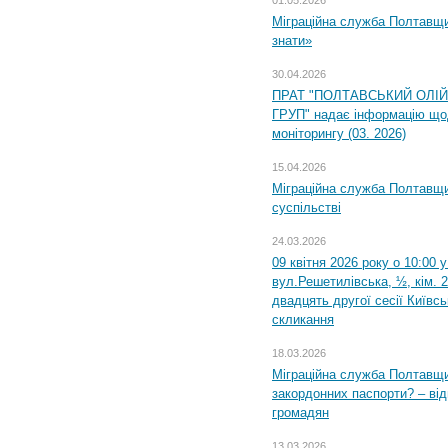
01.05.2026
Міграційна служба Полтавщин
знати»
30.04.2026
ПРАТ "ПОЛТАВСЬКИЙ ОЛІ
ГРУП" надає інформацію що
моніторингу (03. 2026)
15.04.2026
Міграційна служба Полтавщи
суспільстві
24.03.2026
09 квітня 2026 року о 10:00 
вул.Решетилівська, ½, кім. 
двадцять другої сесії Київс
скликання
18.03.2026
Міграційна служба Полтавщи
закордонних паспорти? – від
громадян
13.03.2026