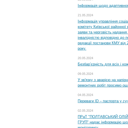
Інформація щодо адаптивного
21.05.2024
Інформація управління соці
комітету Київської районної 
заяви та черговість надання 
інвалідністю відповідно до 
редакції постанови КМУ від 
року.
20.05.2024
Безбар’єрність для всіх і ко
09.05.2024
У зв'язку з аварією на напір
ремонтних робіт просимо ощ
04.05.2024
Переваги ID – паспорта у су
02.05.2024
ПРаТ "ПОЛТАВСЬКИЙ ОЛІ
ГРУП" надає інформацію що
моніторингу.