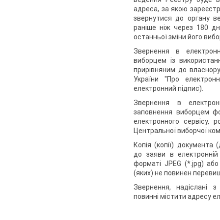
адреса, за якою зареєст
звернутися до органу в
раніше ніж через 180 дн
останньої зміни його вибо
Звернення в електронн
виборцем із використанн
прирівняним до власнору
України "Про електронні
електронний підпис).
Звернення в електро
заповнення виборцем фо
електронного сервісу, р
Центральної виборчої комі
Копія (копії) документа
до заяви в електронній
форматі JPEG (*.jpg) або
(яких) не повинен переви
Звернення, надіслані з
повинні містити адресу е