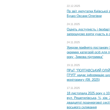
22.12.2025
Пр звіт депутатки Київської
Буцко Оксани Олегівни
24.11.2025
Оцініть доступність і безбар
запрошуємо взяти участь в 
24.11.2025
Урядом прийнято постанову 
окремих категорій осіб для 
року „Зимова підтримка”
19.11.2025
ПРаТ "ПОЛТАВСЬКИЙ ОЛІ
ГРУП" надає інформацію що
моніторингу (09. 2025)
17.11.2025
18 листопада 2025 року о 10
вул. Решетилівська, ½, кім.
двадцятої позачергової сесії
восьмого скликання