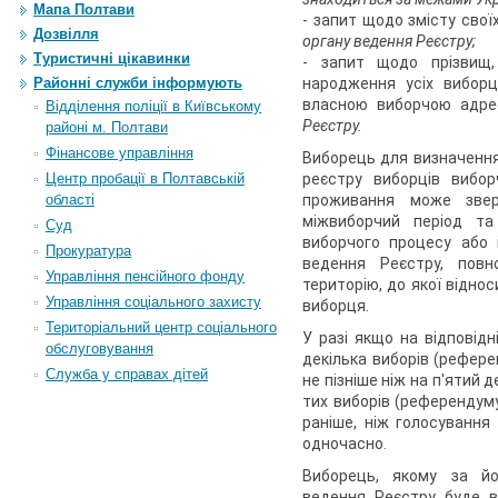
Мапа Полтави
- запит щодо змісту свої
Дозвілля
органу ведення Реєстру;
Туристичні цікавинки
- запит щодо прізвищ,
Районні служби інформують
народження усіх виборц
власною виборчою адре
Відділення поліції в Київському
Реєстру.
районі м. Полтави
Фінансове управління
Виборець для визначенн
Центр пробації в Полтавській
реєстру виборців вибо
області
проживання може звер
міжвиборчий період та
Суд
виборчого процесу або
Прокуратура
ведення Реєстру, пов
Управління пенсійного фонду
територію, до якої відн
Управління соціального захисту
виборця.
Територіальний центр соціального
У разі якщо на відповід
обслуговування
декілька виборів (рефер
Служба у справах дітей
не пізніше ніж на п'ятий 
тих виборів (референдум
раніше, ніж голосування
одночасно.
Виборець, якому за й
ведення Реєстру буде в