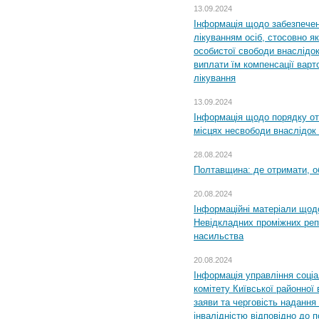
13.09.2024
Інформація щодо забезпечен
лікуванням осіб, стосовно 
особистої свободи внаслідок 
виплати їм компенсації варт
лікування
13.09.2024
Інформація щодо порядку от
місцях несвободи внаслідок з
28.08.2024
Полтавщина: де отримати, о
20.08.2024
Інформаційні матеріали щод
Невідкладних проміжних реп
насильства
20.08.2024
Інформація управління соці
комітету Київської районної 
заяви та черговість надання 
інвалідністю відповідно до 