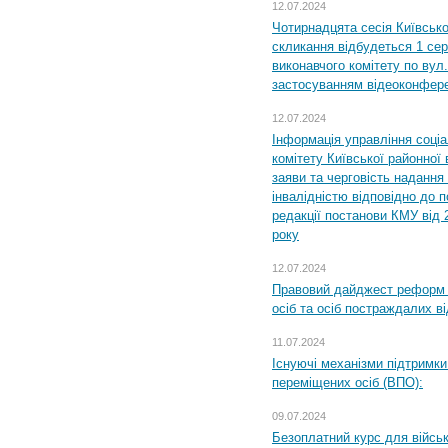
12.07.2024
Чотирнадцята сесія Київсько
скликання відбудеться 1 сер
виконавчого комітету по вул.
застосуванням відеоконфер
12.07.2024
Інформація управління соці
комітету Київської районної 
заяви та черговість надання 
інвалідністю відповідно до 
редакції постанови КМУ від 
року
12.07.2024
Правовий дайджест реформ 
осіб та осіб постраждалих ві
11.07.2024
Існуючі механізми підтримки
переміщених осіб (ВПО):
09.07.2024
Безоплатний курс для військ