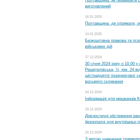
Полтавщина: як перевірити 
виготовлений
16.01.2025
Полтавщина: де отримати, о
14.01.2025
Безкоштовна правова та пси
військових дій
27.12.2024
30 січня 2024 року о 10.00 у
Решетилівська, ½, кім. 24 в
шістнадцятої позачергової се
восьмого скликання
24.12.2024
Інформація для мешканців К
20.12.2024
Діагностичні обстеження ра
безоплатні для внутрішньо 
16.12.2024
З метою уникнення травмува