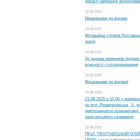
області запрошує волонтерів
22.09.2025
Мешканцям до відома
19.09.2025
Міграційна служба Полтавщин
знати
03.09.2025
До відома керівників підприє
власності і господарювання
20.08.2025
Мешканцям до відома!
19.08.2025
21.08.2025 о 10.00 у приміщ
по вул. Решетилівська, ½, к
дев'ятнадцятої позачергової 
ради восьмого скликання
05.08.2025
ПРаТ "ПОЛТАВСЬКИЙ ОЛІ
ГРУП" надає інформацію що