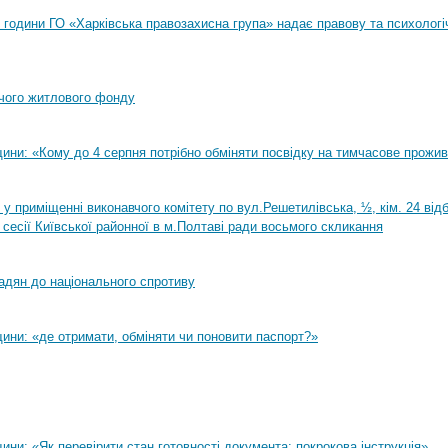
00 години ГО «Харківська правозахисна група» надає правову та психологі
чого житлового фонду
ини: «Кому до 4 серпня потрібно обміняти посвідку на тимчасове прожи
0 у приміщенні виконавчого комітету по вул.Решетилівська, ½, кім. 24 ві
 сесії Київської районної в м.Полтаві ради восьмого скликання
адян до національного спротиву
ини: «де отримати, обміняти чи поновити паспорт?»
ни: «Як перевірити стан готовності документа: покрокова інструкція»