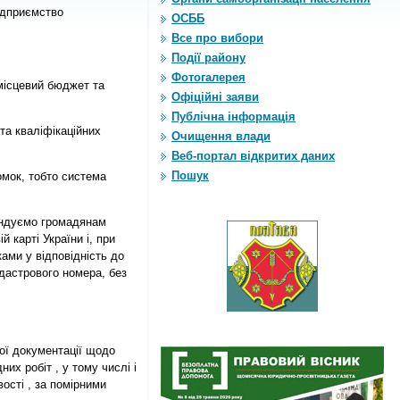
ідприємство
ОСББ
Все про вибори
Події району
Фотогалерея
місцевий бюджет та
Офіційні заяви
Публічна інформація
та кваліфікаційних
Очищення влади
Веб-портал відкритих даних
Пошук
мок, тобто система
мендуємо громадянам
 карті України і, при
ами у відповідність до
дастрового номера, без
ної документації щодо
их робіт , у тому числі і
ості , за помірними