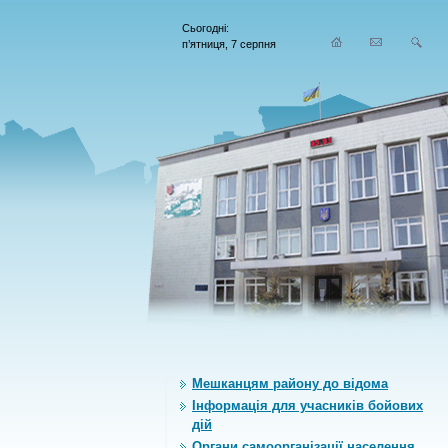
Сьогодні:
п’ятниця, 7 серпня
Мешканцям району до відома
Інформація для учасників бойових
дій
Органи самоорганiзацiї населення