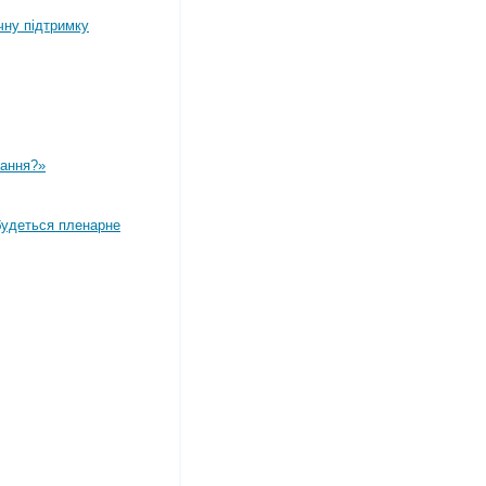
чну підтримку
вання?»
дбудеться пленарне