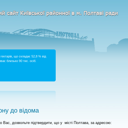
гектарів, що складає 52,8 % від
ває близько 90 тис. осіб.
ну до відома
о Вас, дозвольте підтвердити, що у
місті Полтава, за адресою: