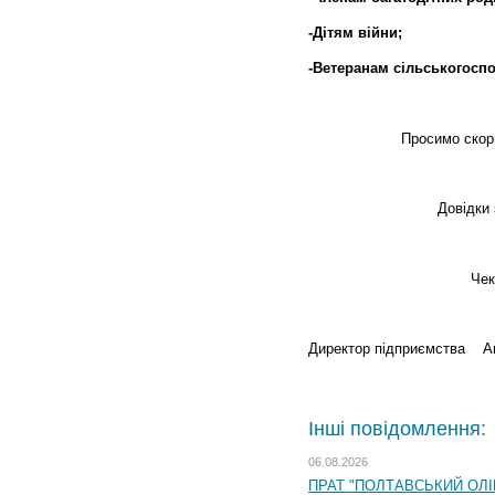
-Дітям війни;
-Ветеранам сільськогосп
Просимо скори
Довідки 
Чек
Директор
підприємства
Ан
Інші повідомлення:
06.08.2026
ПРАТ "ПОЛТАВСЬКИЙ ОЛІЙ