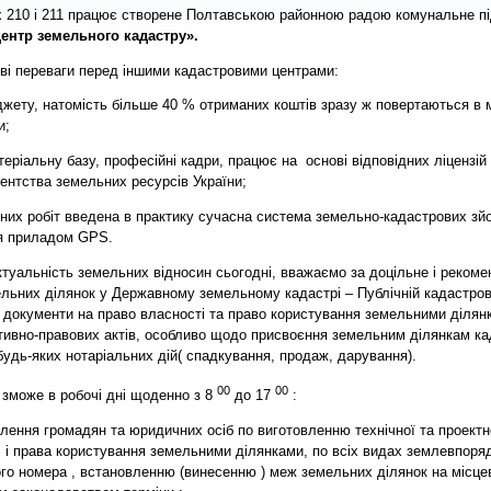
 210 і 211
працює створене Полтавською районною радою комунальне п
ентр земельного кадастру».
переваги перед іншими кадастровими центрами:
у, натомість більше 40 % отриманих коштів зразу ж повертаються в 
и;
іальну базу, професійні кадри, працює на
основі відповідних ліцензій 
ентства земельних ресурсів України;
х робіт введена в практику сучасна система земельно-кадастрових зйо
ня приладом GPS.
ктуальність земельних відносин сьогодні, вважаємо за доцільне і реко
льних ділянок у Державному земельному кадастрі – Публічній кадастровій
ї документи на право власності та право користування земельними ділянк
ивно-правових актів, особливо щодо присвоєння земельним ділянкам ка
удь-яких нотаріальних дій( спадкування, продаж, дарування).
00
00
 зможе в робочі дні щоденно з 8
до 17
:
влення громадян та юридичних осіб по виготовленню технічної та проект
 і права користування земельними ділянками, по всіх видах землевпорядн
го номера , встановленню (винесенню ) меж земельних ділянок на місцев