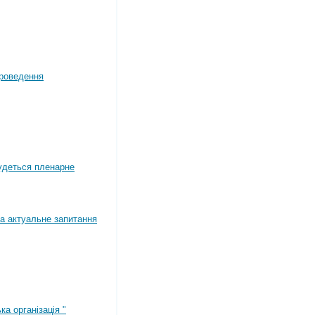
роведення
будеться пленарне
а актуальне запитання
ка організація "