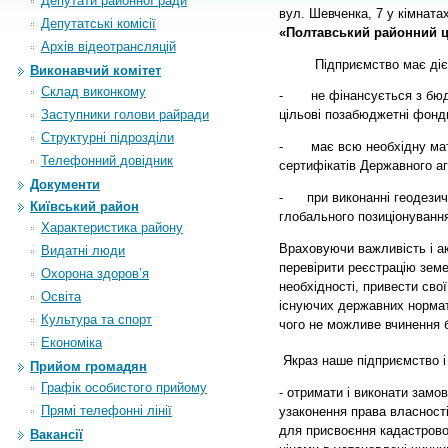
Депутати районної ради
вул. Шевченка, 7 у кімнатах
Депутатські комісії
«Полтавський районний ц
Архiв вiдеотрансляцiй
Підприємство має дієві 
Виконавчий комітет
Склад виконкому
-
не фінансується з бюджет
Заступники голови райради
цільові позабюджетні фонд
Структурні підрозділи
-
має всю необхідну матер
Телефонний довідник
сертифікатів Державного аг
Документи
-
при виконанні геодезични
Київський район
глобального позиціонуван
Характеристика району
Враховуючи важливість і а
Видатні люди
перевірити реєстрацію земе
Охорона здоров’я
необхідності, привести сво
Освіта
існуючих державних нормат
Культура та спорт
чого не можливе вчинення б
Економіка
Якраз наше підприємство і
Прийом громадян
Графік особистого прийому
- отримати і виконати замо
Прямі телефонні лінії
узаконення права власності
для присвоєння кадастрово
Вакансії