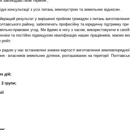
м законодавством терміни ;
ідні консультації з усіх питань землеустрою та земельних відносин .
айкращий результат у вирішенні проблем громадян з питань виготовленн
Полтавського району, забезпечать професійну та юридичну підтримку при 
ивільно-правових угод. Ми йдемо в ногу з часом, використовуючи в своїй 
хніки та постійно підвищуємо кваліфікацію наших працівників, маємо мо
 робіт.
 радою у нас встановлені знижки вартості виготовлення землевпорядної
ння - власників земельних ділянок, розташованих на території
Полтавсько
х дій;
 2 групи;
ії
ин;