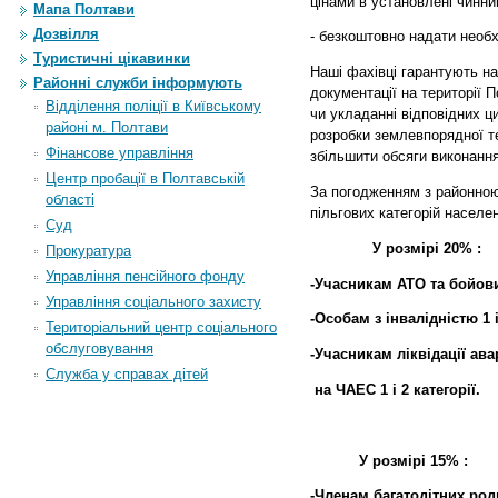
цінами в установлені чинни
Мапа Полтави
Дозвілля
- безкоштовно надати необх
Туристичні цікавинки
Наші фахівці гарантують н
Районні служби інформують
документації на території 
Відділення поліції в Київському
чи укладанні відповідних ц
районі м. Полтави
розробки землевпорядної те
Фінансове управління
збільшити обсяги виконання
Центр пробації в Полтавській
За погодженням з районною
області
пільгових категорій населе
Суд
У розмірі 20%
:
Прокуратура
Управління пенсійного фонду
-Учасникам АТО та бойови
Управління соціального захисту
-Особам з інвалідністю 1 і
Територіальний центр соціального
обслуговування
-Учасникам ліквідації авар
Служба у справах дітей
на ЧАЕС 1 і 2 категорії.
У розмірі 15%
:
-Членам багатодітних род