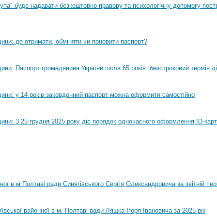
рупа" буде надавати безкоштовно правову та психологічну допомогу пост
ини: де отримати, обміняти чи поновити паспорт?
ни: Паспорт громадянина України після 65 років: безстроковий термін ді
ини: у 14 років закордонний паспорт можна оформити самостійно
ини: 3 25 грудня 2025 року діє порядок одночасного оформлення ID-карт
нної в м.Полтаві ради Синягівського Сергія Олександровича за звітній пер
ївської районної в м. Полтаві ради Ляшка Ігоря Івановича за 2025 рік