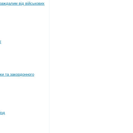
раждалим від військових
ї
ки та закордонного
іод