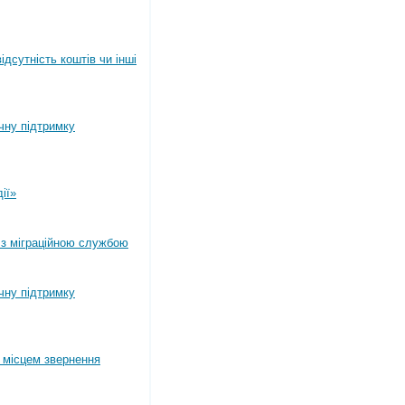
дсутність коштів чи інші
ічну підтримку
ії»
 з міграційною службою
ічну підтримку
 місцем звернення