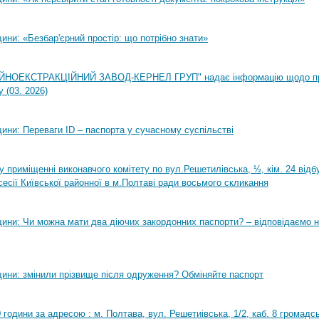
ни: «Безбар'єрний простір: що потрібно знати»
НОЕКСТРАКЦІЙНИЙ ЗАВОД-КЕРНЕЛ ГРУП" надає інформацію щодо п
 (03. 2026)
ини: Переваги ID – паспорта у сучасному суспільстві
0 у приміщенні виконавчого комітету по вул.Решетилівська, ½, кім. 24 від
сесії Київської районної в м.Полтаві ради восьмого скликання
ини: Чи можна мати два діючих закордонних паспорти? – відповідаємо н
ини: змінили прізвище після одруження? Обміняйте паспорт
0 години за адресою : м. Полтава, вул. Решетиівська, 1/2, каб. 8 громадсь