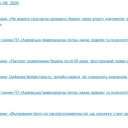
 (06. 2026)
ни: «Не можете своєчасно залишити Україну через втрату документів, ві
»
00 години ГО «Харківська правозахисна група» надає правову та психолог
ни: «Паспорт громадянина України після 65 років: безстроковий термін д
ини: Цифрова безбар’єрність: онлайн-сервіси, які спрощують взаємодію
00 години ГО «Харківська правозахисна група» надає правову та психолог
ини: «Вклеювання фото до паспорта-книжечки під час воєнного стану за