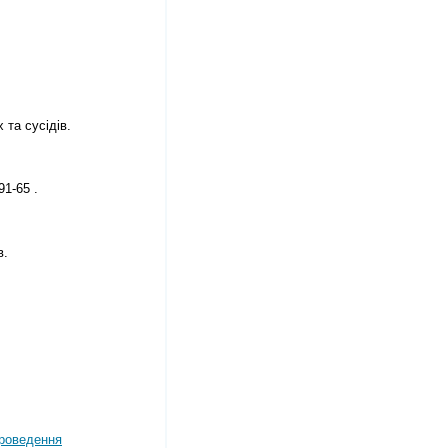
та сусідів.
91-65 .
в.
роведення