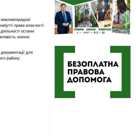
я землевпорядної
набутті права власності
діяльності останні
жливість значно
 документації
для
го району: