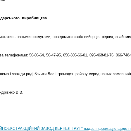
одарського
виробництва.
статись нашими послугами, повідомити своїх виборців, рідних, знайомих 
за телефонами: 56-06-64, 56-47-95, 050-305-66-01, 095-468-81-76, 066-748-
аємо і завжди раді бачити Вас і громадян району серед наших замовникі
дрієнко В.В.
НОЕКСТРАКЦІЙНИЙ ЗАВОД-КЕРНЕЛ ГРУП" надає інформацію щодо п