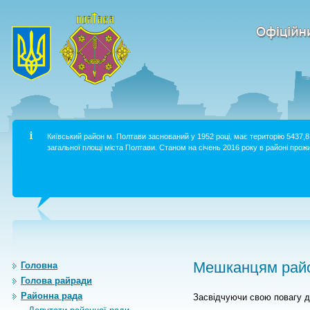
Київський район м. Полтави заснований у 1952 році, має територію 5437,8 
загальної площі міста Полтави. Станом на січень 2016 року в районі прожи
Мешканцям райо
Головна
Голова райради
Районна рада
Засвідчуючи свою повагу д