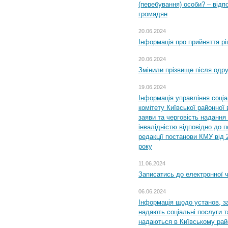
(перебування) особи? – відп
громадян
20.06.2024
Інформація про прийняття р
20.06.2024
Змінили прізвище після одр
19.06.2024
Інформація управління соці
комітету Київської районної 
заяви та черговість надання 
інвалідністю відповідно до 
редакції постанови КМУ від 
року
11.06.2024
Записатись до електронної ч
06.06.2024
Інформація щодо установ, за
надають соціальні послуги та
надаються в Київському райо