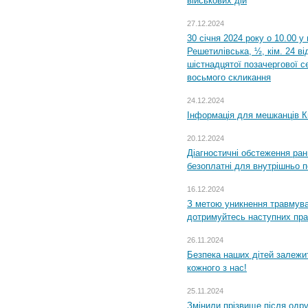
військових дій
27.12.2024
30 січня 2024 року о 10.00 у
Решетилівська, ½, кім. 24 в
шістнадцятої позачергової се
восьмого скликання
24.12.2024
Інформація для мешканців К
20.12.2024
Діагностичні обстеження ра
безоплатні для внутрішньо 
16.12.2024
З метою уникнення травмува
дотримуйтесь наступних пр
26.11.2024
Безпека наших дітей залежит
кожного з нас!
25.11.2024
Змінили прізвище після одр