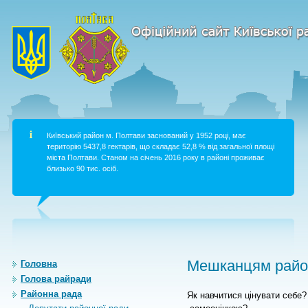
Київський район м. Полтави заснований у 1952 році, має
територію 5437,8 гектарів, що складає 52,8 % від загальної площі
міста Полтави. Станом на січень 2016 року в районі проживає
близько 90 тис. осіб.
Мешканцям район
Головна
Голова райради
Районна рада
Як навчитися цінувати себе?