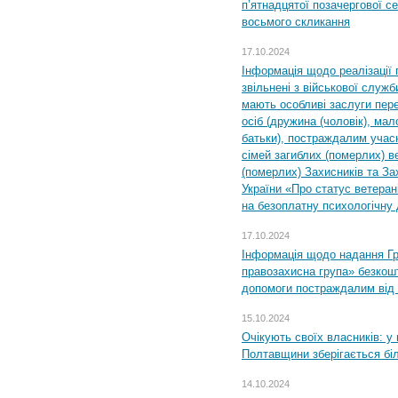
п’ятнадцятої позачергової се
восьмого скликання
17.10.2024
Інформація щодо реалізації 
звільнені з військової служби
мають особливі заслуги пер
осіб (дружина (чоловік), мало
батьки), постраждалим учас
сімей загиблих (померлих) ве
(померлих) Захисників та За
України «Про статус ветерані
на безоплатну психологічну 
17.10.2024
Інформація щодо надання Гр
правозахисна група» безкошт
допомоги постраждалим від з
15.10.2024
Очікують своїх власників: у
Полтавщини зберігається бі
14.10.2024