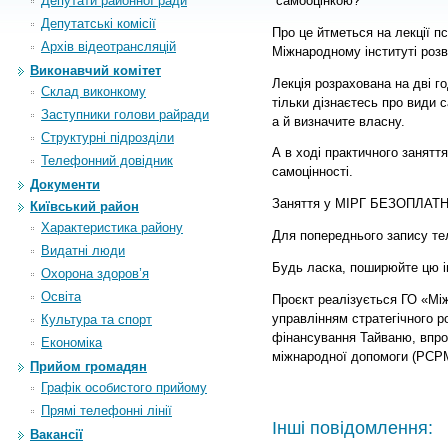
Депутати районної ради
самооцінкою?
Депутатські комісії
Про це йтметься на лекції п
Архiв вiдеотрансляцiй
Міжнародному інституті розв
Виконавчий комітет
Лекція розрахована на дві го
Склад виконкому
тільки дізнаєтесь про види 
Заступники голови райради
а й визначите власну.
Структурні підрозділи
А в ході практичного занятт
Телефонний довідник
самоцінності.
Документи
Заняття у МІРГ БЕЗОПЛАТН
Київський район
Характеристика району
Для попереднього запису те
Видатні люди
Будь ласка, поширюйте цю 
Охорона здоров’я
Освіта
Проєкт реалізується ГО «Мі
управлінням стратегічного р
Культура та спорт
фінансування Тайваню, впр
Економіка
міжнародної допомоги (PCP
Прийом громадян
Графік особистого прийому
Прямі телефонні лінії
Інші повідомлення:
Вакансії