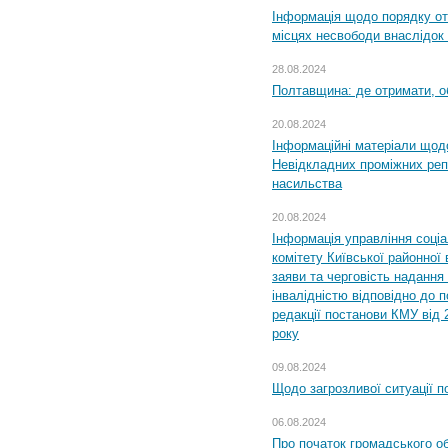
Інформація щодо порядку от
місцях несвободи внаслідок з
28.08.2024
Полтавщина: де отримати, о
20.08.2024
Інформаційні матеріали щод
Невідкладних проміжних реп
насильства
20.08.2024
Інформація управління соці
комітету Київської районної 
заяви та черговість надання 
інвалідністю відповідно до 
редакції постанови КМУ від 
року
09.08.2024
Щодо загрозливої ситуації п
06.08.2024
Про початок громадського о