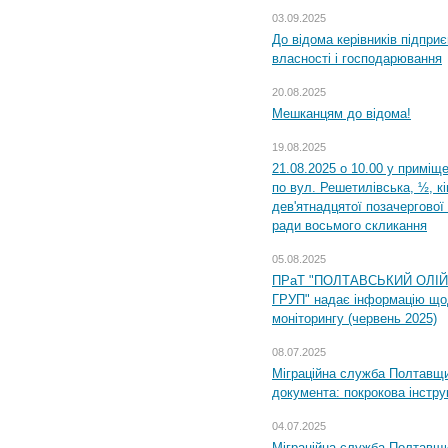
03.09.2025
До відома керівників підприє
власності і господарювання
20.08.2025
Мешканцям до відома!
19.08.2025
21.08.2025 о 10.00 у приміщ
по вул. Решетилівська, ½, к
дев'ятнадцятої позачергової 
ради восьмого скликання
05.08.2025
ПРаТ "ПОЛТАВСЬКИЙ ОЛІ
ГРУП" надає інформацію що
моніторингу (червень 2025)
08.07.2025
Міграційна служба Полтавщин
документа: покрокова інстру
04.07.2025
Міграційна служба Полтавщи