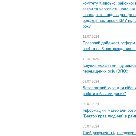
комітету Київської районної 
заяви та черговість надання 
інвалідністю відповідно до 
редакції постанови КМУ від 
року
12.07.2024
Правовий дайджест реформ 
осіб та осіб постраждалих ві
11.07.2024
Існуючі механізми підтримки
переміщених осіб (ВПО):
09.07.2024
Безоплатний курс для військ
роботи з базами даних"
09.07.2024
Інформаційні матеріали розр
"Вектор прав людини" в рам
03.07.2024
Який документ підтверджує 