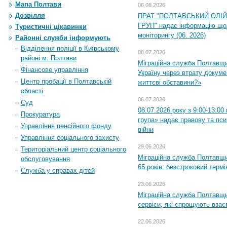
Мапа Полтави
06.08.2026
Дозвілля
ПРАТ "ПОЛТАВСЬКИЙ ОЛІ
ГРУП" надає інформацію що
Туристичні цікавинки
моніторингу (06. 2026)
Районні служби інформують
Відділення поліції в Київському
08.07.2026
районі м. Полтави
Міграційна служба Полтавщ
Фінансове управління
Україну через втрату докумен
Центр пробації в Полтавській
життєві обставини?»
області
06.07.2026
Суд
08.07.2026 року з 9:00-13:0
Прокуратура
група» надає правову та пс
Управління пенсійного фонду
війни
Управління соціального захисту
29.06.2026
Територіальний центр соціального
Міграційна служба Полтавщи
обслуговування
65 років: безстроковий термін
Служба у справах дітей
23.06.2026
Міграційна служба Полтавщи
сервіси, які спрощують вза
22.06.2026