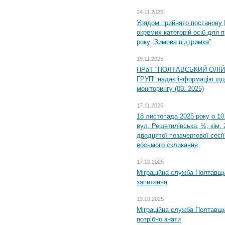
24.11.2025
Урядом прийнято постанову 
окремих категорій осіб для 
року „Зимова підтримка”
19.11.2025
ПРаТ "ПОЛТАВСЬКИЙ ОЛІ
ГРУП" надає інформацію що
моніторингу (09. 2025)
17.11.2025
18 листопада 2025 року о 10
вул. Решетилівська, ½, кім.
двадцятої позачергової сесії
восьмого скликання
17.10.2025
Міграційна служба Полтавщи
запитання
13.10.2025
Міграційна служба Полтавщи
потрібно знати