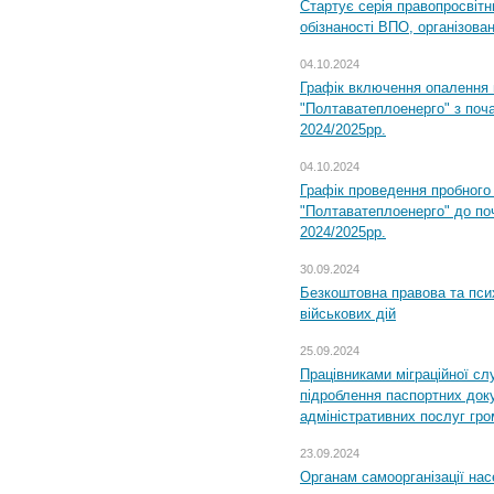
Стартує серія правопросвіт
обізнаності ВПО, організов
04.10.2024
Графік включення опалення
"Полтаватеплоенерго" з поч
2024/2025рр.
04.10.2024
Графік проведення пробног
"Полтаватеплоенерго" до по
2024/2025рр.
30.09.2024
Безкоштовна правова та пси
військових дій
25.09.2024
Працівниками міграційної с
підроблення паспортних доку
адміністративних послуг гр
23.09.2024
Органам самоорганізації н