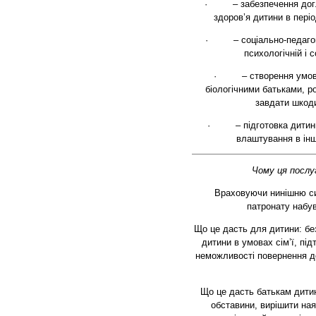
·
– забезпечення догляд
здоров’я дитини в періо
·
– соціально-педагогіч
психологічній і с
·
– створення умов для
біологічними батьками, р
завдати шкоди
·
– підготовка дитини д
влаштування в ін
Чому ця послу
Враховуючи нинішню сит
патронату набув
Що це дасть для дитини: без
дитини в умовах сім’ї, під
неможливості повернення до
Що це дасть батькам дитин
обставини, вирішити на