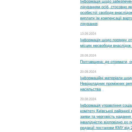
Інформація щодо забезпечен
лікуванням осіб, стосовно 
особистої свободи внаслідок 
виплати їм компенсації варт
лікування
13.09.2024
Інформація щодо порядку от
місцях несвободи внаслідок з
28.08.2024
Полтавщина: де отримати, о
20.08.2024
Інформаційні матеріали щод
Невідкладних проміжних реп
насильства
20.08.2024
Інформація управління соці
комітету Київської районної 
заяви та черговість надання 
інвалідністю відповідно до 
редакції постанови КМУ від 