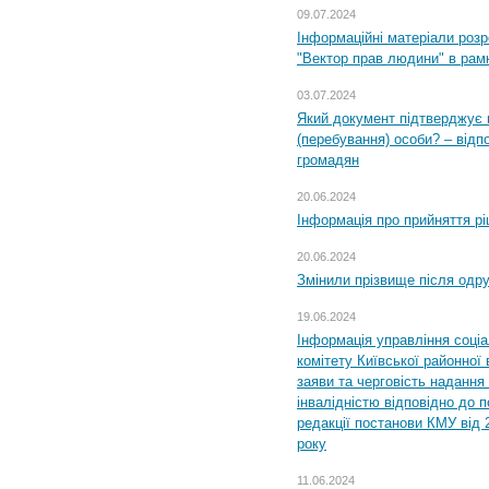
09.07.2024
Інформаційні матеріали розр
"Вектор прав людини" в рам
03.07.2024
Який документ підтверджує 
(перебування) особи? – відп
громадян
20.06.2024
Інформація про прийняття р
20.06.2024
Змінили прізвище після одр
19.06.2024
Інформація управління соці
комітету Київської районної 
заяви та черговість надання 
інвалідністю відповідно до 
редакції постанови КМУ від 
року
11.06.2024