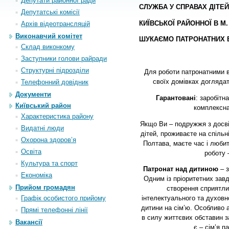
Депутати районної ради
СЛУЖБА У СПРАВАХ ДІТЕ
Депутатські комісії
КИЇВСЬКОЇ РАЙОННОЇ В М
Архiв вiдеотрансляцiй
Виконавчий комітет
ШУКАЄМО ПАТРОНАТНИХ В
Склад виконкому
Заступники голови райради
Структурні підрозділи
Для роботи патронатними ви
своїх домівках доглядат
Телефонний довідник
Документи
Гарантовані
: заробітн
Київський район
комплексна
Характеристика району
Якщо Ви – подружжя з досві
Видатні люди
дітей, проживаєте на спільн
Охорона здоров’я
Полтава, маєте час і люби
Освіта
роботу 
Культура та спорт
Патронат над дитиною
– з
Економіка
Одним із пріоритетних завд
Прийом громадян
створення сприятли
Графік особистого прийому
інтелектуального та духовн
дитини на сім’ю. Особливо 
Прямі телефонні лінії
в силу життєвих обставин з
Вакансії
є – сім’я п