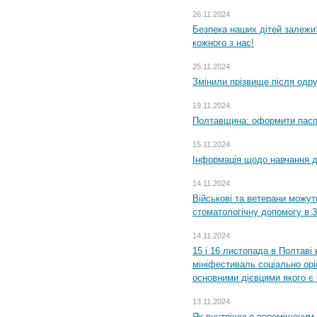
26.11.2024
Безпека наших дітей залежит
кожного з нас!
25.11.2024
Змінили прізвище після одр
19.11.2024
Полтавщина: оформити паспо
15.11.2024
Інформація щодо навчання дл
14.11.2024
Військові та ветерани можу
стоматологічну допомогу в 
14.11.2024
15 і 16 листопада в Полтав
мініфестиваль соціально орі
основними дієвцями якого є в
13.11.2024
Як внутрішньо переміщеним 