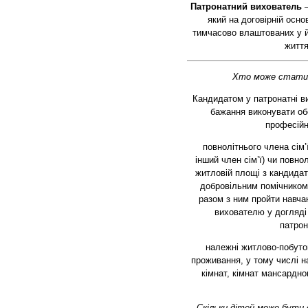
Патронатний вихователь
–
який на договірній осно
тимчасово влаштованих у йо
життя
Хто може стати
Кандидатом у патронатні в
бажання виконувати об
професійні
повнолітнього члена сім’ї
інший член сім’ї) чи повно
житловій площі з кандидато
добровільним помічником 
разом з ним пройти навча
вихователю у догляді
патрон
належні житлово-побуто
проживання, у тому числі на
кімнат, кімнат мансардно
Скільки дітей може бути