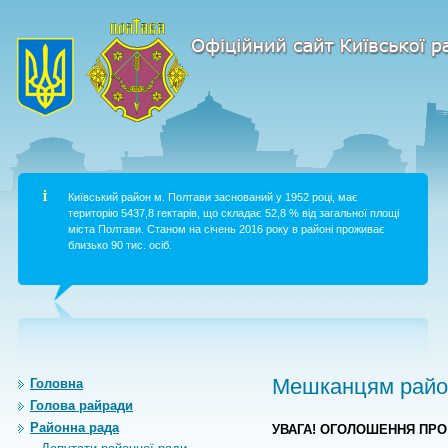
Київський район м. Полтави заснований у 1952 році, має
територію 5437,8 гектарів, що складає 52,8 % від загальної площі
міста Полтави. Станом на січень 2016 року в районі проживає
близько 90 тис. осіб.
Мешканцям район
Головна
Голова райради
Районна рада
УВАГА! ОГОЛОШЕННЯ ПРО