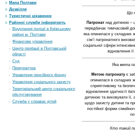
Мапа Полтави
Дозвілля
Що 
Туристичні цікавинки
Патронат
над дитиною – ц
Районні служби інформують
передбачає тимчасовий дог
Відділення поліції в Київському
яка опинилася у складних ж
районі м. Полтави
сім’ї патронатного вихов
Фінансове управління
соціальної сфери інтенсивн
Центр пробації в Полтавській
відновлення її
області
Суд
Яка мета п
Прокуратура
Метою патронату
є заб
Управління пенсійного фонду
опинилася в складних ж
Управління соціального захисту
сприятливому та безпе
Територіальний центр соціального
відновлення здатності бать
обслуговування
дитиною та виховувати її, 
Служба у справах дітей
щодо захисту дитини та пр
постійної форми сімейног
по
Хто такий п