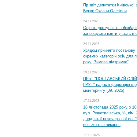
Пр звіт депутатки Київської
Буцко Оксани Олегівни
24.11.2025
Оцініть доступність і безбар
запрошуємо взяти участь в 
24.11.2025
Урядом прийнято постанову 
окремих категорій осіб для 
року „Зимова підтримка”
19.11.2025
ПРаТ "ПОЛТАВСЬКИЙ ОЛІ
ГРУП" надає інформацію що
моніторингу (09. 2025)
17.11.2025
18 листопада 2025 року о 10
вул. Решетилівська, ½, кім.
двадцятої позачергової сесії
восьмого скликання
17.10.2025