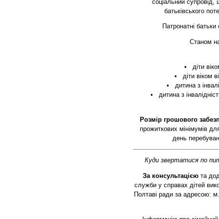
соціальний супровід,
батьківського пот
Патронатні батьки
Станом на
• діти віко
• діти віком в
• дитина з інвалі
• дитина з інвалідністю
Розмір
грошового забез
прожиткових мінімумів для
день перебуванн
Куди звертатися по пит
За консультацією
та дод
служби у справах дітей вико
Полтаві ради за адресою: м.