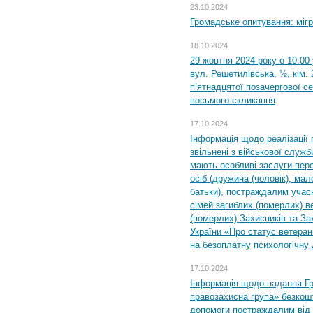
23.10.2024
Громадське опитування: міг
18.10.2024
29 жовтня 2024 року о 10.00
вул. Решетилівська, ½, кім.
п’ятнадцятої позачергової се
восьмого скликання
17.10.2024
Інформація щодо реалізації 
звільнені з військової служби
мають особливі заслуги пер
осіб (дружина (чоловік), мало
батьки), постраждалим учас
сімей загиблих (померлих) ве
(померлих) Захисників та За
України «Про статус ветерані
на безоплатну психологічну 
17.10.2024
Інформація щодо надання Гр
правозахисна група» безкошт
допомоги постраждалим від з