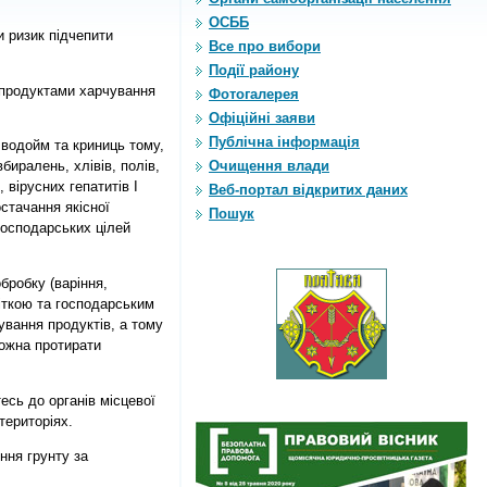
ОСББ
и ризик підчепити
Все про вибори
Події району
 продуктами харчування
Фотогалерея
Офіційні заяви
Публічна інформація
х водойм та криниць тому,
Очищення влади
биралень, хлівів, полів,
 вірусних гепатитів І
Веб-портал відкритих даних
остачання якісної
Пошук
господарських цілей
бробку (варіння,
іткою та господарським
ування продуктів, а тому
можна протирати
есь до органів місцевої
територіях.
ння грунту за