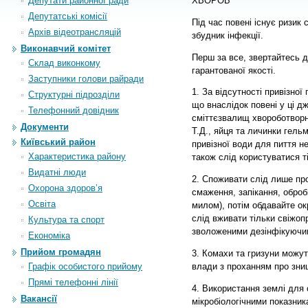
Депутати районної ради
ХВОРОБ
Депутатські комісії
Під час повені існує ризик
Архiв вiдеотрансляцiй
збудник інфекції.
Виконавчий комітет
Перш за все, звертайтесь 
Склад виконкому
гарантованої якості.
Заступники голови райради
1. За відсутності привізної
Структурні підрозділи
що внаслідок повені у ці д
Телефонний довідник
сміттєзвалищ хвороботворні 
Документи
Т.Д., яйця та личинки гель
Київський район
привізної води для пиття 
Характеристика району
також слід користуватися т
Видатні люди
2. Споживати слід лише про
Охорона здоров’я
смаження, запікання, обро
Освіта
милом), потім обдавайте ок
слід вживати тільки свіжо
Культура та спорт
зволоженими дезінфікуючи
Економіка
Прийом громадян
3. Комахи та гризуни можут
влади з проханням про знищ
Графік особистого прийому
Прямі телефонні лінії
4. Використання землі для
Вакансії
мікробіологічними показник