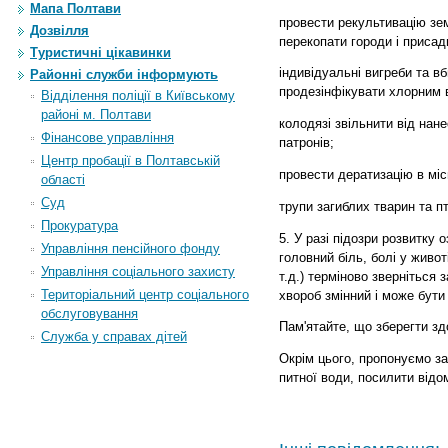
Мапа Полтави
провести рекультивацію зем
Дозвілля
перекопати городи і присад
Туристичні цікавинки
індивідуальні вигреби та в
Районні служби інформують
продезінфікувати хлорним 
Відділення поліції в Київському
районі м. Полтави
колодязі звільнити від нан
Фінансове управління
патронів;
Центр пробації в Полтавській
провести дератизацію в міс
області
Суд
трупи загиблих тварин та пт
Прокуратура
5. У разі підозри розвитку
Управління пенсійного фонду
головний біль, болі у живот
Управління соціального захисту
т.д.) терміново зверніться
Територіальний центр соціального
хвороб змінний і може бути
обслуговування
Пам'ятайте, що зберегти зд
Служба у справах дітей
Окрім цього, пропонуємо за
питної води, посилити відо