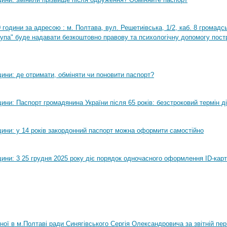
0 години за адресою : м. Полтава, вул. Решетиівська, 1/2, каб. 8 громадсь
рупа" буде надавати безкоштовно правову та психологічну допомогу пост
ини: де отримати, обміняти чи поновити паспорт?
ни: Паспорт громадянина України після 65 років: безстроковий термін ді
ини: у 14 років закордонний паспорт можна оформити самостійно
ини: 3 25 грудня 2025 року діє порядок одночасного оформлення ID-карт
нної в м.Полтаві ради Синягівського Сергія Олександровича за звітній пер