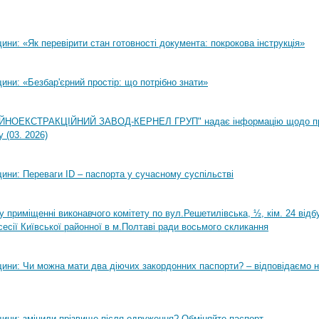
ни: «Як перевірити стан готовності документа: покрокова інструкція»
ни: «Безбар'єрний простір: що потрібно знати»
НОЕКСТРАКЦІЙНИЙ ЗАВОД-КЕРНЕЛ ГРУП" надає інформацію щодо п
 (03. 2026)
ини: Переваги ID – паспорта у сучасному суспільстві
0 у приміщенні виконавчого комітету по вул.Решетилівська, ½, кім. 24 від
сесії Київської районної в м.Полтаві ради восьмого скликання
ини: Чи можна мати два діючих закордонних паспорти? – відповідаємо н
ини: змінили прізвище після одруження? Обміняйте паспорт