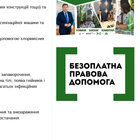
них конструкцій тощо) та
сенізаційної машини та
а допомогою хлорвмісних
, запаморочення,
 тілі, поява гнійників і
агатьох інфекційних
ення та знезараження
постачання.