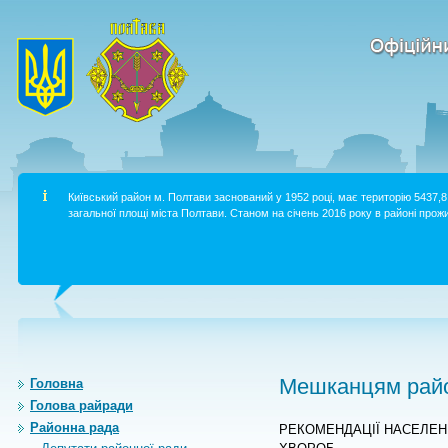
Київський район м. Полтави заснований у 1952 році, має територію 5437,8 
загальної площі міста Полтави. Станом на січень 2016 року в районі прожи
Мешканцям райо
Головна
Голова райради
Районна рада
РЕКОМЕНДАЦІЇ НАСЕЛЕН