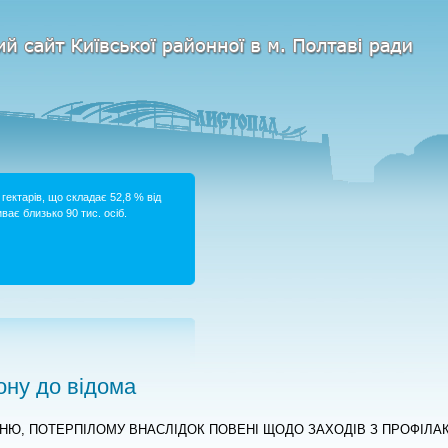
гектарів, що складає 52,8 % від
ває близько 90 тис. осіб.
ну до відома
НЮ, ПОТЕРПІЛОМУ ВНАСЛІДОК ПОВЕНІ ЩОДО ЗАХОДІВ З ПРОФІЛА