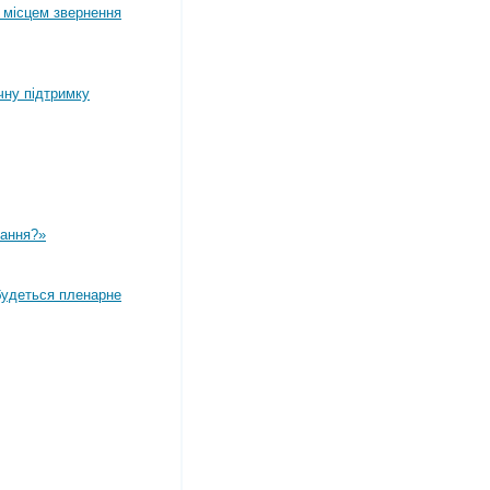
 місцем звернення
чну підтримку
вання?»
дбудеться пленарне