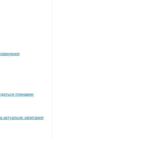
роведення
будеться пленарне
а актуальне запитання