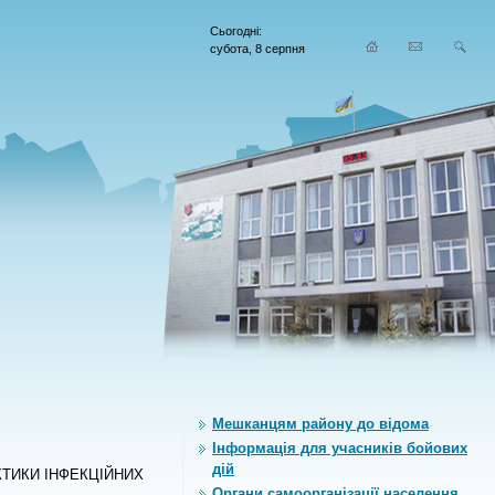
Сьогодні:
субота, 8 серпня
Мешканцям району до відома
Інформація для учасників бойових
дій
КТИКИ ІНФЕКЦІЙНИХ
Органи самоорганiзацiї населення