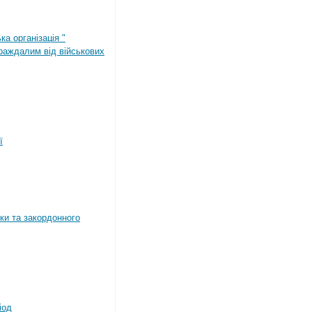
ка організація "
раждалим від військових
ї
ки та закордонного
іод