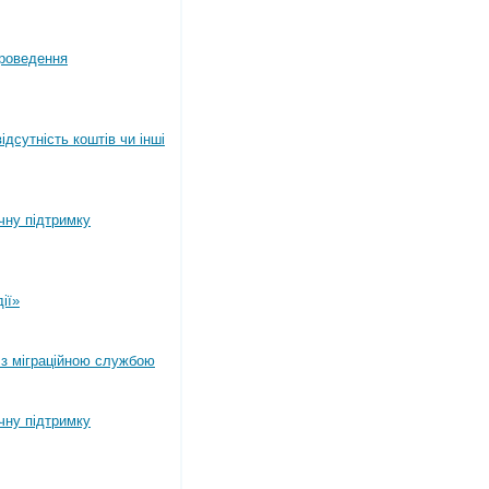
роведення
дсутність коштів чи інші
ічну підтримку
ії»
 з міграційною службою
ічну підтримку