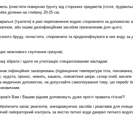
ель (очистити поверхню ґрунту від сторонніх предметів (гілля, будівель
ибні ділянки на глибину 20-25 см;
биральні (туалети) в разі переповнення водою спорожнити за допомогою а
вапном, або іншим дезінфекційним засобом призначеним для цього;
есеного бруду, почистити, спорожнити та продезінфікувати в них воду з
цях можливого скупчення гризунів;
иці зібрати і здати на утилізацію спеціалізованим закладам.
 ознак інфекційних захворювань (підвищення температури тіла, лихоманка
і, нудота, пронос, нежить, кашель, пожовтіння шкіри, склер очей, висипи на
 за медичною допомогою, не допускайте самолікування тому, шо перебіг б
 незвичним.
оров'я Вам і Вашим рідним допоможуть дуже прості правила гігієни'!!
безпечити запас реагентів, знезаражуючих засобів і реактивів для очищ
мчий лабораторний контроль за якістю питної води джерел питного водо