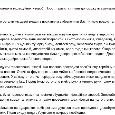
 спалахів інфекційних хвороб. Прості правила гігієни допоможуть зменшит
до органів місцевої влади з проханням забезпечити Вас питною водою та
 питної води ні в якому разі не використовуйте для пиття воду з відкрити
жерела водопостачання могли потрапити із скотомогильників, кладовищ, в
мікроби - збудники туберкульозу, лептоспірозу, черевного тифу, сибірки,
мінтів, цисти лямблій, дизентерійних амеб, балантидія кишкового. Якщо п
неможливе можна користуватися тільки добре прокип’яченою водою. Для 
ільки добре прокип'яченою водою.
дукти гарантованої якості. їжа повинна проходити обов'язкову термічну о
бка парою). Овочі та фрукти ретельно мийте кип'яченою водою (бажано щ
ропом. У зв'язку з теплим періодом року збільшується ризик швидкого пс
приготовлену їжу. Перед їжею ретельно мийте руки з милом, руки також 
ми серветками.
ь бути переносниками та носіями збудників інфекційних хвороб. Звертайт
ення комах та гризунів, а також проведення дезінфекції на підтоплених 
 сільськогосподарських робіт рекомендується після проведення дослідже
ами. Після сходу води з ґрунтового покриву необхідно: