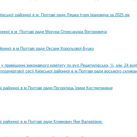
ївської районної в м. Полтаві ради Ляшка Ігоря Івановича за 2025 рік
йонної в м. Полтаві ради Мохура Олександра Вікторовича
айонної в м.Полтаві ради Оксани Корольової-Буцко
0 у приміщенні виконавчого комітету по вул.Решетилівська, ½, кім. 24 ві
позачергової сесії Київської районної в м.Полтаві ради восьмого склика
ої районної в м.Полтаві ради Погорілець Ірини Костянтинівни
ої районної в м.Полтаві ради Климович Яни Валеріївни.