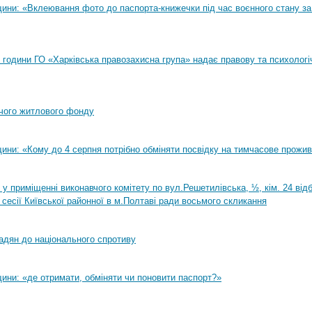
ини: «Вклеювання фото до паспорта-книжечки під час воєнного стану за
00 години ГО «Харківська правозахисна група» надає правову та психологі
чого житлового фонду
ини: «Кому до 4 серпня потрібно обміняти посвідку на тимчасове прожи
0 у приміщенні виконавчого комітету по вул.Решетилівська, ½, кім. 24 ві
 сесії Київської районної в м.Полтаві ради восьмого скликання
адян до національного спротиву
ини: «де отримати, обміняти чи поновити паспорт?»