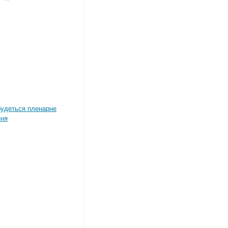
дбудеться пленарне
ння