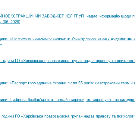
НОЕКСТРАКЦІЙНИЙ ЗАВОД-КЕРНЕЛ ГРУП" надає інформацію щодо п
 (06. 2026)
ни: «Не можете своєчасно залишити Україну через втрату документів, ві
»
00 години ГО «Харківська правозахисна група» надає правову та психолог
ни: «Паспорт громадянина України після 65 років: безстроковий термін д
ини: Цифрова безбар’єрність: онлайн-сервіси, які спрощують взаємодію
00 години ГО «Харківська правозахисна група» надає правову та психолог