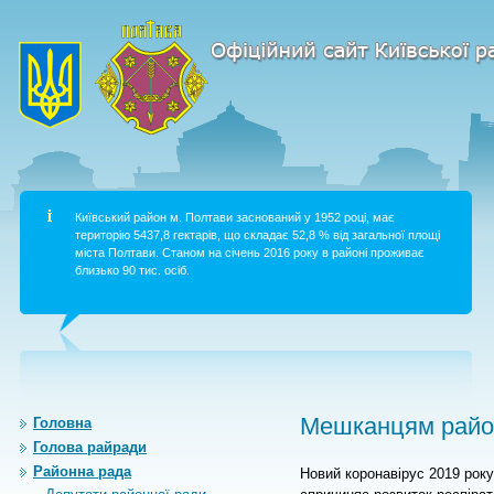
Київський район м. Полтави заснований у 1952 році, має
територію 5437,8 гектарів, що складає 52,8 % від загальної площі
міста Полтави. Станом на січень 2016 року в районі проживає
близько 90 тис. осіб.
Мешканцям район
Головна
Голова райради
Районна рада
Новий коронавірус 2019 року