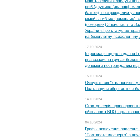
мають особливі заслуги пер
осіб (дружина (чоловік), мало
батьки), постраждалим учас
сімей загиблих (померлих) ве
(померлих) Захисників та За
України «Про статус ветерані
на безоплатну психологічну 
17.10.2024
Інформація щодо надання Гр
правозахисна група» безкошт
допомоги постраждалим від з
15.10.2024
Очікують своїх власників: у
Полтавщини зберігається бі
14.10.2024
Стартує серія правопросвіт
обізнаності ВПО, організов
04.10.2024
Графік включення опалення
"Полтаватеплоенерго" з поч