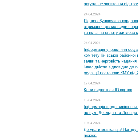
актуальне запитання від гр
24.04.2024
Як, перебуваючи за кордоном
отримання різних видів соці
та пільг на оплату житлово
24.04.2024
Інформація управління соці
комітету Київської районної 
заяви та черговість надання 
інвалідністю відповідно до 
редакції постанови КМУ від 
17.04.2024
Коли видається ID-картка
15.04.2024
Інформація щодо вирішення 
по вул. Дослідна та Леоніда
10.04.2024
До уваги мешканців! Нагаду
пожеж.