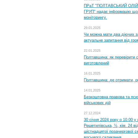
ПРаТ "ПОЛТАВСЬКИЙ ОЛІ
ГРУП" надає інформацію що
моніторингу.
29.01.2025
Чи можна мати два діючих з
актуальне запитання від гр
22.01.2025
Полтавщина: як перевірити 
виготовлений
16.01.2025
Полтавщина: де отримати, о
14.01.2025
Безкоштовна правова та пси
військових дій
27.12.2024
30 січня 2024 року о 10.00 у
Решетилівська, ½, кім. 24 в
шістнадцятої позачергової се
восьмого скликання