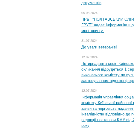
документів
05.08.2024
ПРаТ "ПОЛТАВСЬКИЙ ОЛІ
ГРУП" надає інформацію що
моніторингу.
31.07.2024
До уваги ветеранів!
12.07.2024
Чотирнадцята сесія Київсько
скликання відбудеться 1 сер
виконавчого комітету по вул.
застосуванням відеоконфер
12.07.2024
Інформація управління соці
комітету Київської районної 
заяви та черговість надання 
інвалідністю відповідно до 
редакції постанови КМУ від 
року