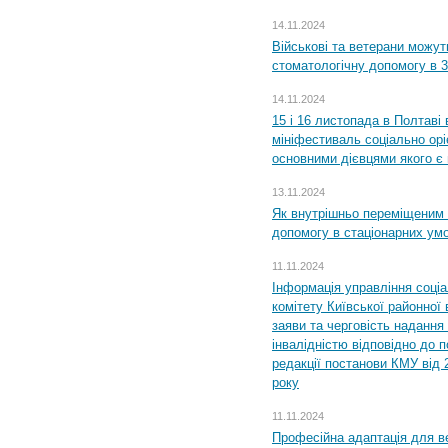
14.11.2024
Військові та ветерани можу
стоматологічну допомогу в 
14.11.2024
15 і 16 листопада в Полтав
мініфестиваль соціально орі
основними дієвцями якого є в
13.11.2024
Як внутрішньо переміщеним 
допомогу в стаціонарних ум
11.11.2024
Інформація управління соці
комітету Київської районної 
заяви та черговість надання 
інвалідністю відповідно до 
редакції постанови КМУ від 
року
11.11.2024
Професійна адаптація для ве