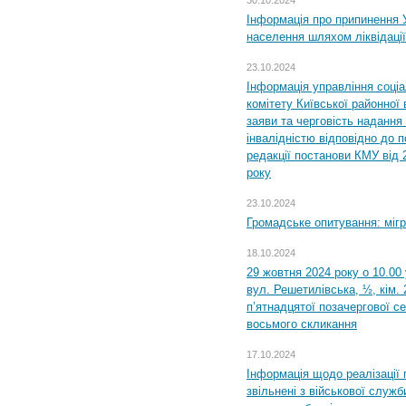
30.10.2024
Інформація про припинення 
населення шляхом ліквідації
23.10.2024
Інформація управління соці
комітету Київської районної 
заяви та черговість надання 
інвалідністю відповідно до 
редакції постанови КМУ від 
року
23.10.2024
Громадське опитування: міг
18.10.2024
29 жовтня 2024 року о 10.00
вул. Решетилівська, ½, кім.
п’ятнадцятої позачергової се
восьмого скликання
17.10.2024
Інформація щодо реалізації 
звільнені з військової служби