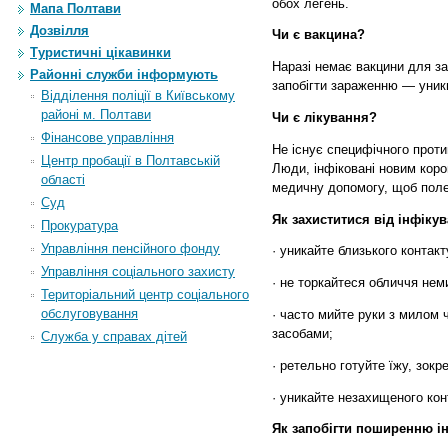
обох легень.
Мапа Полтави
Дозвілля
Чи є вакцина?
Туристичні цікавинки
Наразі немає вакцини для за
Районні служби інформують
запобігти зараженню — уникн
Відділення поліції в Київському
районі м. Полтави
Чи є лікування?
Фінансове управління
Не існує специфічного проти
Центр пробації в Полтавській
Люди, інфіковані новим кор
області
медичну допомогу, щоб пол
Суд
Як захиститися від інфіку
Прокуратура
Управління пенсійного фонду
· уникайте близького контакт
Управління соціального захисту
· не торкайтеся обличчя нем
Територіальний центр соціального
обслуговування
· часто мийте руки з милом 
засобами;
Служба у справах дітей
· ретельно готуйте їжу, зокре
· уникайте незахищеного кон
Як запобігти поширенню ін