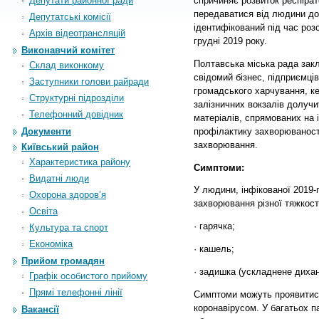
Депутати районної ради
спричиняє розвиток респіра
передаватися від людини до
Депутатські комісії
ідентифікований під час роз
Архiв вiдеотрансляцiй
грудні 2019 року.
Виконавчий комітет
Полтавська міська рада закл
Склад виконкому
свідомий бізнес, підприємців
Заступники голови райради
громадського харчування, ке
Структурні підрозділи
залізничних вокзалів долуч
Телефонний довідник
матеріалів, спрямованих на
профілактику захворюваності
Документи
захворювання.
Київський район
Характеристика району
Симптоми:
Видатні люди
У людини, інфікованої 2019-
Охорона здоров’я
захворювання різної тяжкост
Освіта
· гарячка;
Культура та спорт
Економіка
· кашель;
Прийом громадян
· задишка (ускладнене дихан
Графік особистого прийому
Прямі телефонні лінії
Симптоми можуть проявитися
коронавірусом. У багатьох п
Вакансії