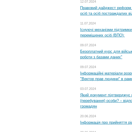
12.07.2024
Правовий дайджест реформ 
осіб та осіб постраждалих ві
11.07.2024
Існуючі механізми підтримки
переміщених осіб (ВПО):
09.07.2024
Безоплатний курс для військ
роботи з базами даних"
09.07.2024
Інформаційні матеріали розр
"Вектор прав людини" в рам
03.07.2024
Який документ підтверджує 
(перебування) особи? – відп
громадян
20.06.2024
Інформація про прийняття р