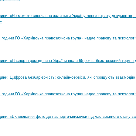
ни: «Не можете своєчасно залишити Україну через втрату документів, ві
»
00 години ГО «Харківська правозахисна група» надає правову та психолог
ни: «Паспорт громадянина України після 65 років: безстроковий термін д
ини: Цифрова безбар’єрність: онлайн-сервіси, які спрощують взаємодію
00 години ГО «Харківська правозахисна група» надає правову та психолог
ини: «Вклеювання фото до паспорта-книжечки під час воєнного стану за