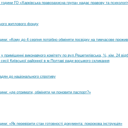
00 години ГО «Харківська правозахисна група» надає правову та психологі
чого житлового фонду
ини: «Кому до 4 серпня потрібно обміняти посвідку на тимчасове прожи
0 у приміщенні виконавчого комітету по вул.Решетилівська, ½, кім. 24 ві
 сесії Київської районної в м.Полтаві ради восьмого скликання
адян до національного спротиву
ини: «де отримати, обміняти чи поновити паспорт?»
ни: «Як перевірити стан готовності документа: покрокова інструкція»