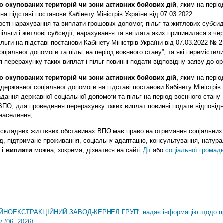
 окупованих територій чи зони активних бойових дій
, яким на періо
а підставі постанови Кабінету Міністрів Укр
аїни від 07.03.2022
ості нарахування та виплати грошових допомог, пільг та житлових субси
 пільги і житлові субсидії, нарахування та виплата яких припинилася з че
ільги на підставі постанови Кабінету Міністрів України від 07
.03.2
022 № 
ціальної допомоги та пільг на період воєнного стану”, та які перемістил
перерахунку таких виплат і пільг повинні подати відповідну заяву до ор
 окупованих територій чи зони активних бойових дій,
яким на період
ержавної соціальної допомоги на підставі постанови Кабінету Міністрів 
адання державної соціальної допомоги та пільг на період воєнного стану”,
ВПО, для проведення перерахунку таких виплат повинні подати відповідн
 населення;
у складних життєвих обставинах ВПО має право на отримання соціальних
д, підтримане проживання, соціальну адаптацію, консультування, натур
 і виплати
можна, зокрема, дізнатися на
сайті
Дії
або
соціальної громад
НОЕКСТРАКЦІЙНИЙ ЗАВОД-КЕРНЕЛ ГРУП" надає інформацію щодо п
 (06. 2026)