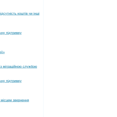
дсутність коштів чи інші
ічну підтримку
ії»
 з міграційною службою
ічну підтримку
 місцем звернення