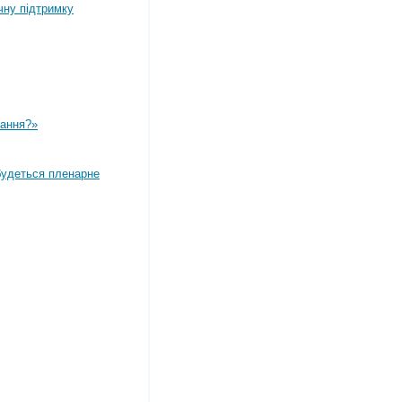
чну підтримку
вання?»
дбудеться пленарне