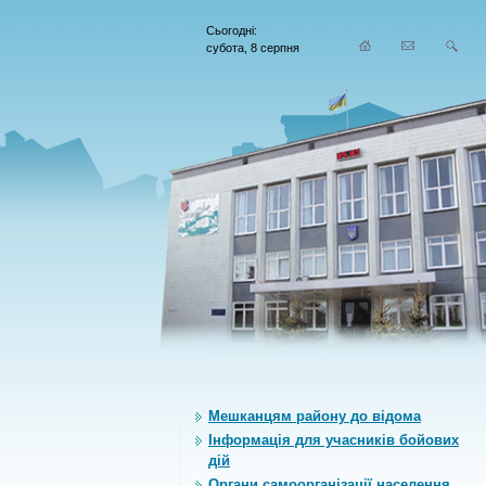
Сьогодні:
субота, 8 серпня
Мешканцям району до відома
Інформація для учасників бойових
дій
Органи самоорганiзацiї населення