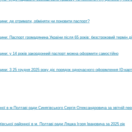
ини: де отримати, обміняти чи поновити паспорт?
ни: Паспорт громадянина України після 65 років: безстроковий термін ді
ини: у 14 років закордонний паспорт можна оформити самостійно
ини: 3 25 грудня 2025 року діє порядок одночасного оформлення ID-карт
нної в м.Полтаві ради Синягівського Сергія Олександровича за звітній пер
ївської районної в м. Полтаві ради Ляшка Ігоря Івановича за 2025 рік