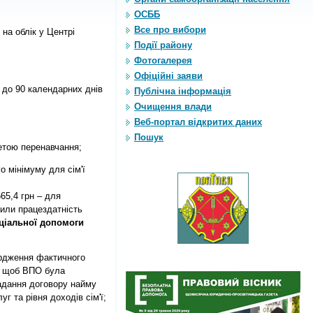
ОСББ
Все про вибори
на облік у Центрі
Події району
Фотогалерея
Офіційні заяви
 до 90 календарних днів
Публічна інформація
Очищення влади
Веб-портал відкритих даних
Пошук
етою перенавчання;
 мінімуму для сім'ї
65,4 грн – для
тили працездатність
ціальної
допомоги
рдження фактичного
я, щоб ВПО була
адання договору найму
г та рівня доходів сім'ї;