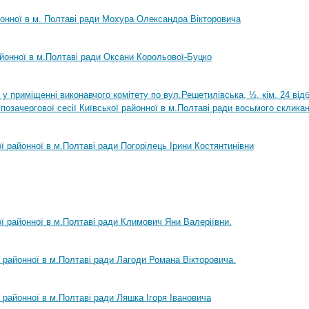
йонної в м. Полтаві ради Мохура Олександра Вікторовича
айонної в м.Полтаві ради Оксани Корольової-Буцко
0 у приміщенні виконавчого комітету по вул.Решетилівська, ½, кім. 24 ві
позачергової сесії Київської районної в м.Полтаві ради восьмого склика
ої районної в м.Полтаві ради Погорілець Ірини Костянтинівни
ої районної в м.Полтаві ради Климович Яни Валеріївни.
ї районної в м.Полтаві ради Лагоди Романа Вікторовича.
ї районної в м.Полтаві ради Ляшка Ігоря Івановича