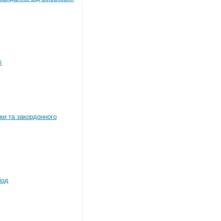
ї
ки та закордонного
іод