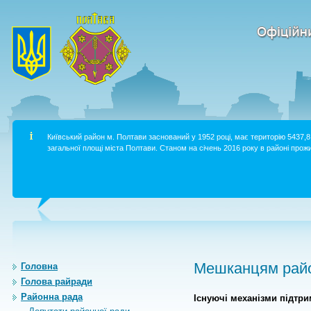
Київський район м. Полтави заснований у 1952 році, має територію 5437,8 
загальної площі міста Полтави. Станом на січень 2016 року в районі прожи
Мешканцям райо
Головна
Голова райради
Районна рада
Існуючі механізми підтр