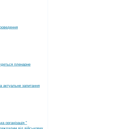
роведення
будеться пленарне
а актуальне запитання
ка організація "
раждалим від військових