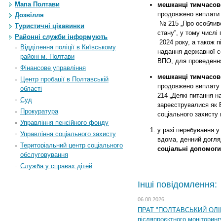
Мапа Полтави
мешканці тимчасово
продовжено виплати н
Дозвілля
№ 215 „
Про особлив
Туристичні цікавинки
стану”
, у тому числі
Районні служби інформують
2024 року, а також п
Відділення поліції в Київському
надання державної со
районі м. Полтави
ВПО, для проведення 
Фінансове управління
мешканці тимчасово
Центр пробації в Полтавській
продовжено виплату д
області
214 „
Деякі питання н
Суд
зареєструвалися як 
Прокуратура
соціального захисту
Управління пенсійного фонду
у разі перебування 
Управління соціального захисту
вдома, денний догля
Територіальний центр соціального
соціальні допомоги
обслуговування
Служба у справах дітей
Інші повідомлення:
06.08.2026
ПРАТ "ПОЛТАВСЬКИЙ ОЛІЙ
післяпроєктного моніторингу