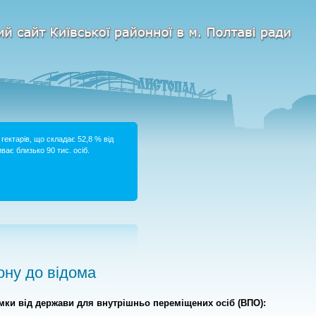
гектарів, що складає 52,8 % від
ває близько 90 тис. осіб.
ну до відома
имки від держави для
внутрішньо переміщених осіб
(ВПО)
: