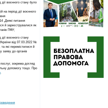
д дії воєнного стану було
д
ій на період дії воєнного
рвня
214
„
Деякі питання
ися й зареєструвалися як
ганів ПФУ;
 дії воєнного стану
України від 07
.03.2022 №
 та які перемістилися й
у заяву до органів
 послуг, зокрема догляд
альну допомогу тощо. Про
и
.
роведення