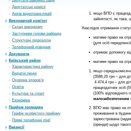
Депутати районної ради
Депутатські комісії
якщо ВПО є працездат
Архiв вiдеотрансляцiй
зайнятості, як така,
Виконавчий комітет
Склад виконкому
Унаслідок отримання стату
Заступники голови райради
матиме право на отри
Структурні підрозділи
(для осіб передпенсій
Телефонний довідник
отримає допомогу ві
Документи
Київський район
матиме право на отр
Характеристика району
якщо середньомісячн
Видатні люди
(3588,20 грн – для ді
Охорона здоров’я
4
474,4 грн – для діт
Освіта
працездатних осіб (5
(100% відповідного 
Культура та спорт
малозабезпеченим 
Економіка
Прийом громадян
ВПО має право на о
Графік особистого прийому
проживання в будинк
зареєстрована (заде
Прямі телефонні лінії
(оренди) щодо такого
Вакансії