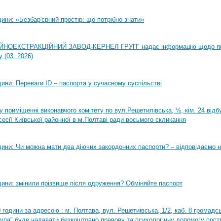
ни: «Безбар'єрний простір: що потрібно знати»
НОЕКСТРАКЦІЙНИЙ ЗАВОД-КЕРНЕЛ ГРУП" надає інформацію щодо п
 (03. 2026)
ини: Переваги ID – паспорта у сучасному суспільстві
0 у приміщенні виконавчого комітету по вул.Решетилівська, ½, кім. 24 від
сесії Київської районної в м.Полтаві ради восьмого скликання
ини: Чи можна мати два діючих закордонних паспорти? – відповідаємо н
ини: змінили прізвище після одруження? Обміняйте паспорт
0 години за адресою : м. Полтава, вул. Решетиівська, 1/2, каб. 8 громадсь
рупа" буде надавати безкоштовно правову та психологічну допомогу пост