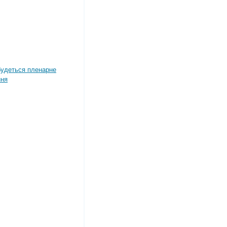
дбудеться пленарне
ння