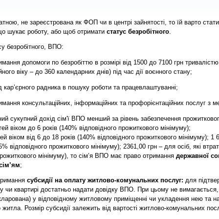
ною, не зареєстрована як ФОП чи в центрі зайнятості, то їй варто стати 
 що шукає роботу, або щоб отримати
статус безробітного
.
су безробітного, ВПО:
мання допомоги по безробіттю в розмірі від 1500 до 7100 грн тривалістю
ного віку – до 360 календарних днів) під час дії воєнного стану;
д кар
’
єрного радника в пош
уку
роботи та працевлаштуванні;
имання консультаційних, інформаційних та профорієнтаційних послуг з м
ий сукупний дохід сім'ї ВПО менший за рівень забезпечення прожиткового
тей віком до 6 років
(
140% відповідного прожиткового мінімуму);
ей віком від 6 до 18 років
(140% відповідного прожиткового мінімуму); 1 6
5% відповідного прожиткового мінімуму); 2361,00 грн – для осіб, які втра
прожиткового мінімуму), то сім’я ВПО має право отримання
державної со
сім’
ям
;
тримання
субсидії на оплату житлово-комунальних послуг:
для підтве
у чи квартирі достатньо надати довідку ВПО. При цьому не вимагаєтьс
кларована) у відповідному житловому приміщенні чи укладення нею та н
 житла. Розмір субсидії залежить від вартості житлово-комунальних послу