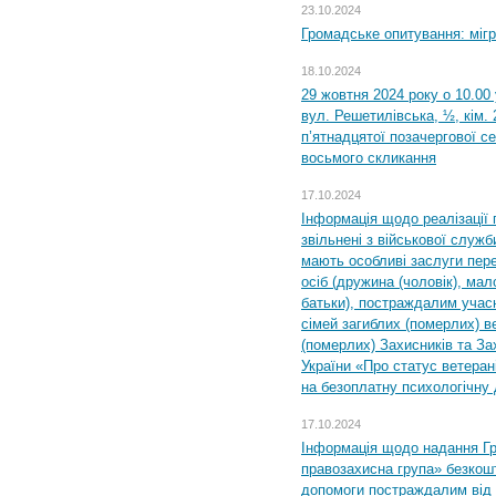
23.10.2024
Громадське опитування: міг
18.10.2024
29 жовтня 2024 року о 10.00
вул. Решетилівська, ½, кім.
п’ятнадцятої позачергової се
восьмого скликання
17.10.2024
Інформація щодо реалізації 
звільнені з військової служби
мають особливі заслуги пер
осіб (дружина (чоловік), мало
батьки), постраждалим учас
сімей загиблих (померлих) ве
(померлих) Захисників та За
України «Про статус ветерані
на безоплатну психологічну 
17.10.2024
Інформація щодо надання Гр
правозахисна група» безкошт
допомоги постраждалим від з