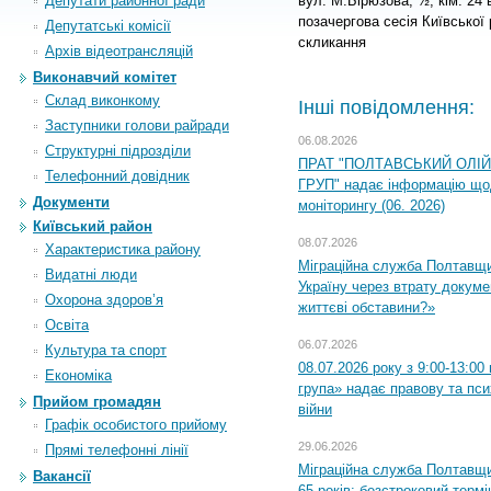
Депутати районної ради
вул. М.Бірюзова, ½, кім. 24
позачергова сесія Київської
Депутатські комісії
скликання
Архiв вiдеотрансляцiй
Виконавчий комітет
Склад виконкому
Інші повідомлення:
Заступники голови райради
06.08.2026
Структурні підрозділи
ПРАТ "ПОЛТАВСЬКИЙ ОЛІ
Телефонний довідник
ГРУП" надає інформацію що
Документи
моніторингу (06. 2026)
Київський район
08.07.2026
Характеристика району
Міграційна служба Полтавщ
Видатні люди
Україну через втрату докумен
Охорона здоров’я
життєві обставини?»
Освіта
06.07.2026
Культура та спорт
08.07.2026 року з 9:00-13:0
Економіка
група» надає правову та пс
Прийом громадян
війни
Графік особистого прийому
29.06.2026
Прямі телефонні лінії
Міграційна служба Полтавщи
Вакансії
65 років: безстроковий термін