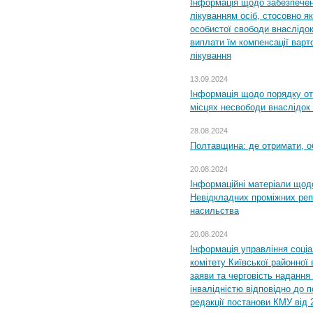
Інформація щодо забезпечен
лікуванням осіб, стосовно 
особистої свободи внаслідок 
виплати їм компенсації варт
лікування
13.09.2024
Інформація щодо порядку от
місцях несвободи внаслідок з
28.08.2024
Полтавщина: де отримати, о
20.08.2024
Інформаційні матеріали щод
Невідкладних проміжних реп
насильства
20.08.2024
Інформація управління соці
комітету Київської районної 
заяви та черговість надання 
інвалідністю відповідно до 
редакції постанови КМУ від 