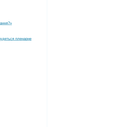
вання?»
дбудеться пленарне