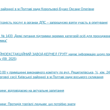
ї районної в м.Полтаві ради Корольової-Буцко Оксани Олегівни
ар’єрність послуг в органах ДПС – запрошуємо взяти участь в опитуванні
 № 1433 „Деякі питання підтримки окремих категорій осіб для проходжен
имка”
НОЕКСТАКЦІЙНИЙ ЗАВОД-КЕРНЕЛ ГРУП" надає інформацію щодо пр
 (09. 2025)
0.00 у приміщенні виконавчого комітету по вул. Решетилівська, ½, кім. 2
ргової сесії Київської районної в м.Полтаві ради восьмого скликання
ини: відповідаємо на актуальне запитання
ини: Протидія торгівлі людьми: що потрібно знати