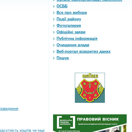
ОСББ
Все про вибори
Події району
Фотогалерея
Офіційні заяви
Публічна інформація
Очищення влади
Веб-портал відкритих даних
Пошук
роведення
дсутність коштів чи інші