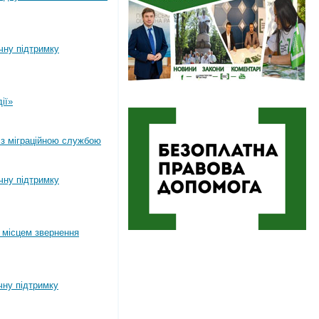
ічну підтримку
ії»
 з міграційною службою
ічну підтримку
 місцем звернення
чну підтримку