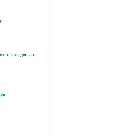
ї
ки та закордонного
іод