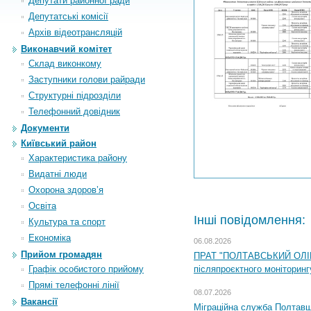
Депутати районної ради
Депутатські комісії
Архiв вiдеотрансляцiй
Виконавчий комітет
Склад виконкому
Заступники голови райради
Структурні підрозділи
Телефонний довідник
Документи
Київський район
Характеристика району
Видатні люди
Охорона здоров’я
Освіта
Інші повідомлення:
Культура та спорт
Економіка
06.08.2026
Прийом громадян
ПРАТ "ПОЛТАВСЬКИЙ ОЛІЙ
Графік особистого прийому
післяпроєктного моніторингу
Прямі телефонні лінії
08.07.2026
Вакансії
Міграційна служба Полтавщи