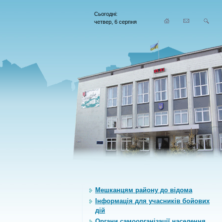
Сьогодні:
четвер, 6 серпня
Мешканцям району до відома
Інформація для учасників бойових
дій
Органи самоорганiзацiї населення