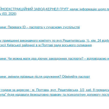
НОЕКСТРАКЦІЙНИЙ ЗАВОД-КЕРНЕЛ ГРУП" надає інформацію щодо п
 (03. 2026)
ини: Переваги ID – паспорта у сучасному суспільстві
0 у приміщенні виконавчого комітету по вул.Решетилівська, ½, кім. 24 від
сесії Київської районної в м.Полтаві ради восьмого скликання
ини: Чи можна мати два діючих закордонних паспорти? – відповідаємо н
ини: змінили прізвище після одруження? Обміняйте паспорт
0 години за адресою : м. Полтава, вул. Решетиівська, 1/2, каб. 8 громадсь
рупа" буде надавати безкоштовно правову та психологічну допомогу пост