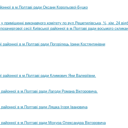
айонної в м.Полтаві ради Оксани Корольової-Буцко
0 у приміщенні виконавчого комітету по вул.Решетилівська, ½, кім. 24 ві
позачергової сесії Київської районної в м.Полтаві ради восьмого склика
ої районної в м.Полтаві ради Погорілець Ірини Костянтинівни
ої районної в м.Полтаві ради Климович Яни Валеріївни.
ї районної в м.Полтаві ради Лагоди Романа Вікторовича.
ї районної в м.Полтаві ради Ляшка Ігоря Івановича
ї районної в м.Полтаві ради Мохура Олександра Вікторовича