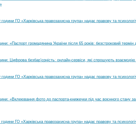
»
00 години ГО «Харківська правозахисна група» надає правову та психолог
ни: «Паспорт громадянина України після 65 років: безстроковий термін д
ини: Цифрова безбар’єрність: онлайн-сервіси, які спрощують взаємодію
00 години ГО «Харківська правозахисна група» надає правову та психолог
ини: «Вклеювання фото до паспорта-книжечки під час воєнного стану за
00 години ГО «Харківська правозахисна група» надає правову та психологі