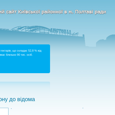
гектарів, що складає 52,8 % від
ває близько 90 тис. осіб.
ну до відома