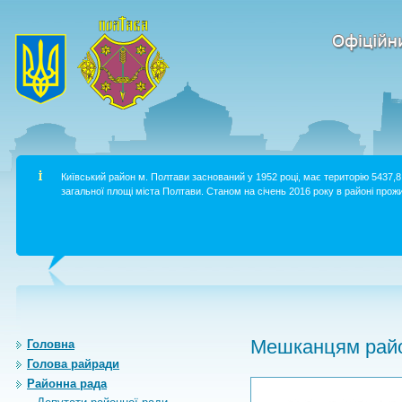
Київський район м. Полтави заснований у 1952 році, має територію 5437,8 
загальної площі міста Полтави. Станом на січень 2016 року в районі прожи
Мешканцям райо
Головна
Голова райради
Районна рада