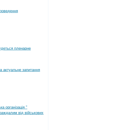
роведення
будеться пленарне
а актуальне запитання
ка організація "
раждалим від військових