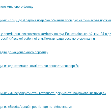
чого житлового фонду
ини: «Кому до 4 серпня потрібно обміняти посвідку на тимчасове прожи
0 у приміщенні виконавчого комітету по вул.Решетилівська, ½, кім. 24 ві
 сесії Київської районної в м.Полтаві ради восьмого скликання
адян до національного спротиву
ини: «де отримати, обміняти чи поновити паспорт?»
ни: «Як перевірити стан готовності документа: покрокова інструкція»
ни: «Безбар'єрний простір: що потрібно знати»