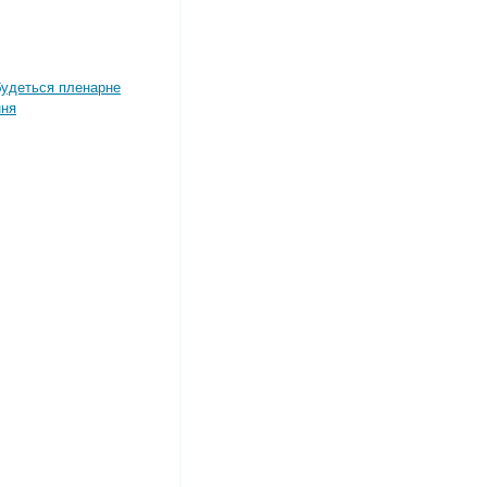
дбудеться пленарне
ння