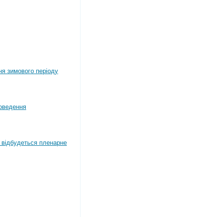
ня зимового періоду
оведення
4 відбудеться пленарне