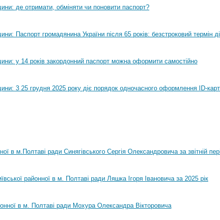
ини: де отримати, обміняти чи поновити паспорт?
ни: Паспорт громадянина України після 65 років: безстроковий термін ді
ини: у 14 років закордонний паспорт можна оформити самостійно
ини: 3 25 грудня 2025 року діє порядок одночасного оформлення ID-карт
нної в м.Полтаві ради Синягівського Сергія Олександровича за звітній пер
ївської районної в м. Полтаві ради Ляшка Ігоря Івановича за 2025 рік
йонної в м. Полтаві ради Мохура Олександра Вікторовича