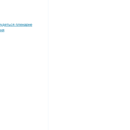
дбудеться пленарне
ння