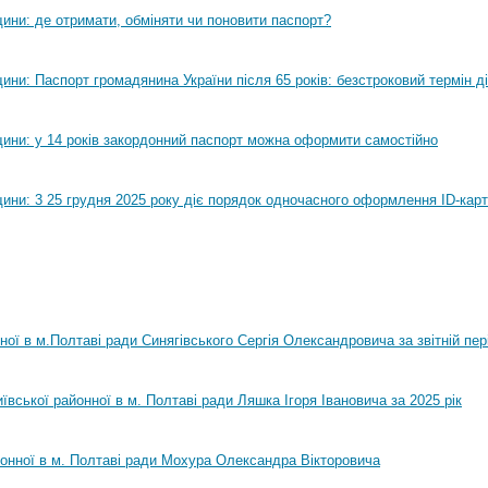
ини: де отримати, обміняти чи поновити паспорт?
ни: Паспорт громадянина України після 65 років: безстроковий термін ді
ини: у 14 років закордонний паспорт можна оформити самостійно
ини: 3 25 грудня 2025 року діє порядок одночасного оформлення ID-карт
нної в м.Полтаві ради Синягівського Сергія Олександровича за звітній пер
ївської районної в м. Полтаві ради Ляшка Ігоря Івановича за 2025 рік
йонної в м. Полтаві ради Мохура Олександра Вікторовича