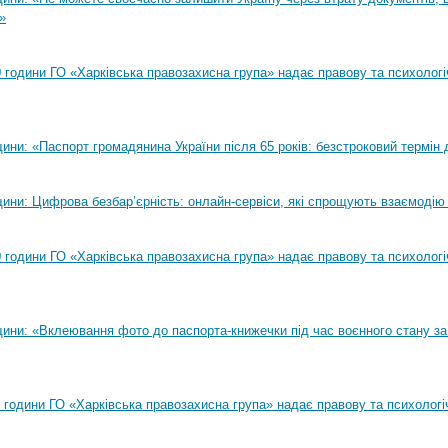
»
00 години ГО «Харківська правозахисна група» надає правову та психолог
ни: «Паспорт громадянина України після 65 років: безстроковий термін д
ини: Цифрова безбар’єрність: онлайн-сервіси, які спрощують взаємодію
00 години ГО «Харківська правозахисна група» надає правову та психолог
ини: «Вклеювання фото до паспорта-книжечки під час воєнного стану за
00 години ГО «Харківська правозахисна група» надає правову та психологі