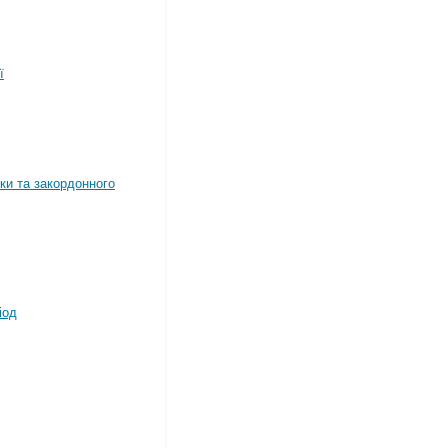
ї
ки та закордонного
іод