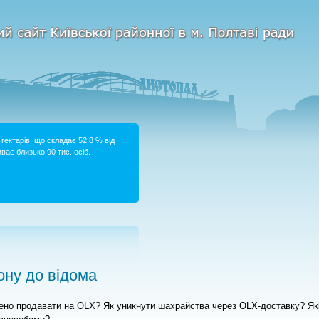
гектарів, що складає 52,8 % від
ває близько 90 тис. осіб.
ну до відома
нено продавати на OLX?
Як уникнути шахрайства через OLX-доставку? Як