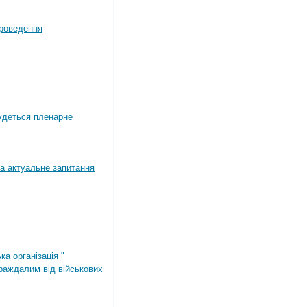
роведення
будеться пленарне
а актуальне запитання
ка організація "
раждалим від військових