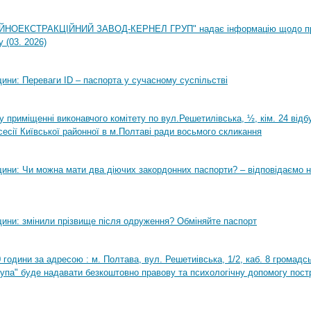
НОЕКСТРАКЦІЙНИЙ ЗАВОД-КЕРНЕЛ ГРУП" надає інформацію щодо п
 (03. 2026)
ини: Переваги ID – паспорта у сучасному суспільстві
0 у приміщенні виконавчого комітету по вул.Решетилівська, ½, кім. 24 від
сесії Київської районної в м.Полтаві ради восьмого скликання
ини: Чи можна мати два діючих закордонних паспорти? – відповідаємо н
ини: змінили прізвище після одруження? Обміняйте паспорт
0 години за адресою : м. Полтава, вул. Решетиівська, 1/2, каб. 8 громадсь
рупа" буде надавати безкоштовно правову та психологічну допомогу пост