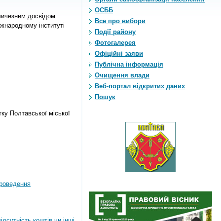
ОСББ
еличезним досвідом
Все про вибори
жнародному інституті
Події району
Фотогалерея
Офіційні заяви
Публічна інформація
Очищення влади
Веб-портал відкритих даних
Пошук
тку Полтавської міської
роведення
дсутність коштів чи інші