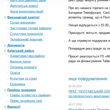
Депутати районної ради
реєстрації акаунту різними
Депутатські комісії
Про всі нюанси торгівлі на
Архiв вiдеотрансляцiй
Катерини Тимофєєвої. Свої
розвитку громад, що в Полт
Виконавчий комітет
Склад виконкому
Лекція відбудеться з 15:00 
Заступники голови райради
Приходьте, вчіться, продав
Структурні підрозділи
Телефонний довідник
А ще отримуте подарунки в
Документи
Попередня реєстрація за те
Київський район
Характеристика району
Проєкт реалізується ГО «Мі
ради за фінансування Тай
Видатні люди
Охорона здоров’я
Освіта
Інші повідомлення:
Культура та спорт
Економіка
06.08.2026
Прийом громадян
ПРАТ "ПОЛТАВСЬКИЙ ОЛІЙ
Графік особистого прийому
післяпроєктного моніторингу
Прямі телефонні лінії
08.07.2026
Вакансії
Міграційна служба Полтавщи