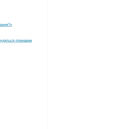
вання?»
дбудеться пленарне