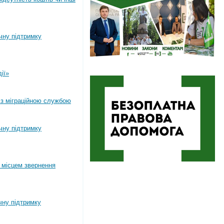
ічну підтримку
ії»
 з міграційною службою
ічну підтримку
 місцем звернення
чну підтримку