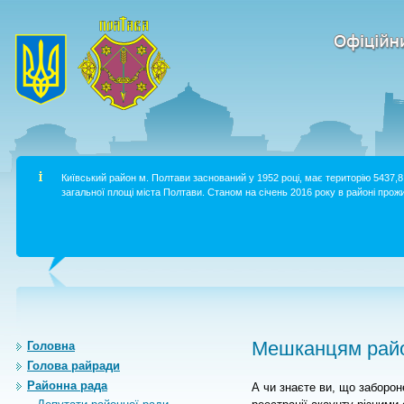
Київський район м. Полтави заснований у 1952 році, має територію 5437,8 
загальної площі міста Полтави. Станом на січень 2016 року в районі прожи
Мешканцям райо
Головна
Голова райради
Районна рада
А чи знаєте ви, що заборо