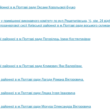
айонної в м.Полтаві ради Оксани Корольової-Буцко
0 у приміщенні виконавчого комітету по вул.Решетилівська, ½, кім. 24 ві
позачергової сесії Київської районної в м.Полтаві ради восьмого склика
ої районної в м.Полтаві ради Погорілець Ірини Костянтинівни
ої районної в м.Полтаві ради Климович Яни Валеріївни.
ї районної в м.Полтаві ради Лагоди Романа Вікторовича.
ї районної в м.Полтаві ради Ляшка Ігоря Івановича
ї районної в м.Полтаві ради Мохура Олександра Вікторовича