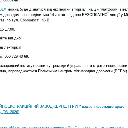
 способами?
OLX
можна буде дізнатися від експертки з торгівлі на цій платформі з в
м досвідом вона поділиться 14 лютого під час БЕЗОПЛАТНОЇ лекції у Мі
аві по вул. Соборності, 46 В.
до 17:00.
айте вигідно!
ід лекторки!
л. 050 729 40 69.
жнародний інститут розвитку громад» й управлінням стратегічного розви
ваню, впроваджується Польським центром міжнародної допомоги (PCPM).
НОЕКСТРАКЦІЙНИЙ ЗАВОД-КЕРНЕЛ ГРУП" надає інформацію щодо п
 (06. 2026)
ни: «Не можете своєчасно залишити Україну через втрату документів, ві