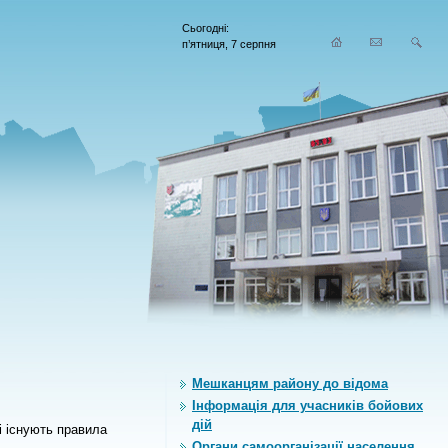
Сьогодні:
п’ятниця, 7 серпня
Мешканцям району до відома
Інформація для учасників бойових
дій
і існують правила
Органи самоорганiзацiї населення