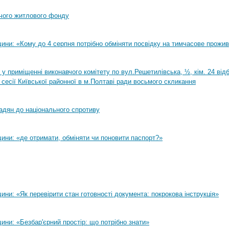
чого житлового фонду
ини: «Кому до 4 серпня потрібно обміняти посвідку на тимчасове прожи
0 у приміщенні виконавчого комітету по вул.Решетилівська, ½, кім. 24 ві
 сесії Київської районної в м.Полтаві ради восьмого скликання
адян до національного спротиву
ини: «де отримати, обміняти чи поновити паспорт?»
ни: «Як перевірити стан готовності документа: покрокова інструкція»
ни: «Безбар'єрний простір: що потрібно знати»