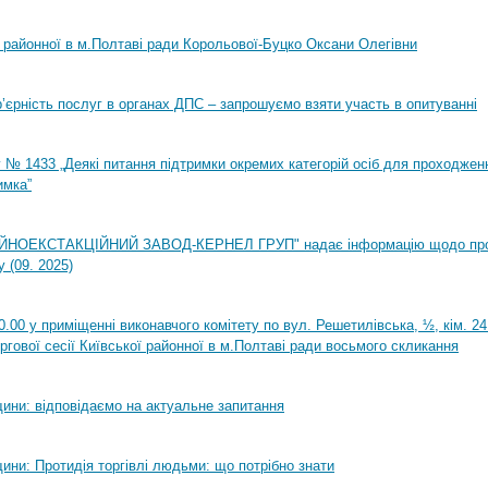
ї районної в м.Полтаві ради Корольової-Буцко Оксани Олегівни
ар’єрність послуг в органах ДПС – запрошуємо взяти участь в опитуванні
 № 1433 „Деякі питання підтримки окремих категорій осіб для проходжен
имка”
НОЕКСТАКЦІЙНИЙ ЗАВОД-КЕРНЕЛ ГРУП" надає інформацію щодо пр
 (09. 2025)
0.00 у приміщенні виконавчого комітету по вул. Решетилівська, ½, кім. 2
ргової сесії Київської районної в м.Полтаві ради восьмого скликання
ини: відповідаємо на актуальне запитання
ини: Протидія торгівлі людьми: що потрібно знати