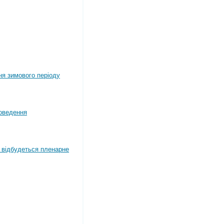
ня зимового періоду
оведення
4 відбудеться пленарне