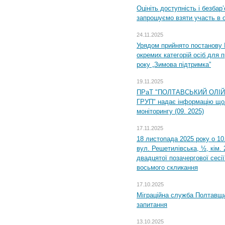
Оцініть доступність і безбар
запрошуємо взяти участь в 
24.11.2025
Урядом прийнято постанову 
окремих категорій осіб для 
року „Зимова підтримка”
19.11.2025
ПРаТ "ПОЛТАВСЬКИЙ ОЛІ
ГРУП" надає інформацію що
моніторингу (09. 2025)
17.11.2025
18 листопада 2025 року о 10
вул. Решетилівська, ½, кім.
двадцятої позачергової сесії
восьмого скликання
17.10.2025
Міграційна служба Полтавщи
запитання
13.10.2025