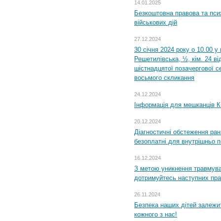
14.01.2025
Безкоштовна правова та пси
військових дій
27.12.2024
30 січня 2024 року о 10.00 у
Решетилівська, ½, кім. 24 в
шістнадцятої позачергової се
восьмого скликання
24.12.2024
Інформація для мешканців К
20.12.2024
Діагностичні обстеження ра
безоплатні для внутрішньо 
16.12.2024
З метою уникнення травмува
дотримуйтесь наступних пр
26.11.2024
Безпека наших дітей залежит
кожного з нас!