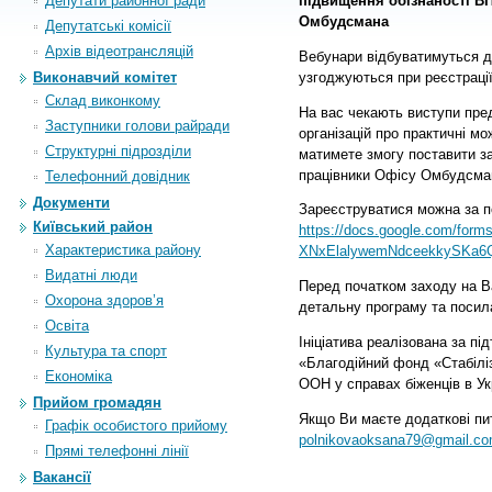
Депутати районної ради
підвищення обізнаності В
Омбудсмана
Депутатські комісії
Архiв вiдеотрансляцiй
Вебунари відбуватимуться дв
узгоджуються при реєстрації
Виконавчий комітет
Склад виконкому
На вас чекають виступи пред
Заступники голови райради
організацій про практичні м
Структурні підрозділи
матимете змогу поставити за
працівники Офісу Омбудсма
Телефонний довідник
Документи
Зареєструватися можна за 
Київський район
https://docs.google.com/for
Характеристика району
XNxElalywemNdceekkySKa6Qi
Видатні люди
Перед початком заходу на В
Охорона здоров’я
детальну програму та посил
Освіта
Ініціатива реалізована за пі
Культура та спорт
«Благодійний фонд «Стабілі
Економіка
ООН у справах біженців в Укр
Прийом громадян
Якщо Ви маєте додаткові пит
Графік особистого прийому
polnikovaoksana79@gmail.c
Прямі телефонні лінії
Вакансії