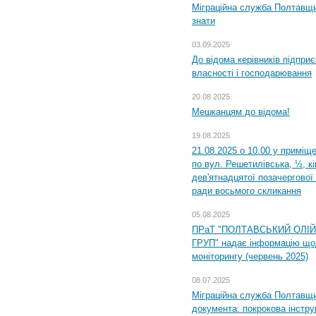
Міграційна служба Полтавщин
знати
03.09.2025
До відома керівників підприє
власності і господарювання
20.08.2025
Мешканцям до відома!
19.08.2025
21.08.2025 о 10.00 у приміщ
по вул. Решетилівська, ½, к
дев'ятнадцятої позачергової 
ради восьмого скликання
05.08.2025
ПРаТ "ПОЛТАВСЬКИЙ ОЛІ
ГРУП" надає інформацію що
моніторингу (червень 2025)
08.07.2025
Міграційна служба Полтавщин
документа: покрокова інстру