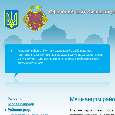
Київський район м. Полтави заснований у 1952 році, має
територію 5437,8 гектарів, що складає 52,8 % від загальної площі
міста Полтави. Станом на січень 2016 року в районі проживає
близько 90 тис. осіб.
Мешканцям район
Головна
Голова райради
Районна рада
Стартує серія правопросві