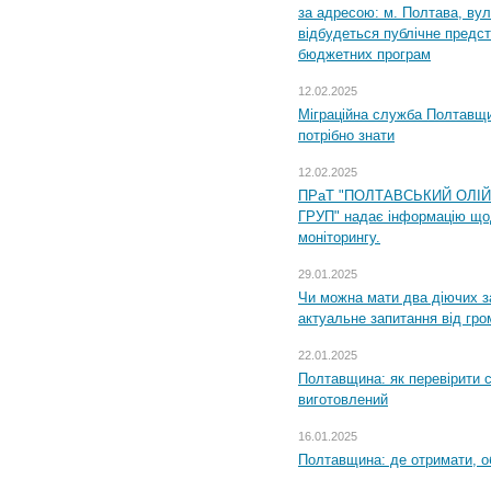
за адресою: м. Полтава, вул
відбудеться публічне предс
бюджетних програм
12.02.2025
Міграційна служба Полтавщи
потрібно знати
12.02.2025
ПРаТ "ПОЛТАВСЬКИЙ ОЛІ
ГРУП" надає інформацію що
моніторингу.
29.01.2025
Чи можна мати два діючих з
актуальне запитання від гр
22.01.2025
Полтавщина: як перевірити 
виготовлений
16.01.2025
Полтавщина: де отримати, о