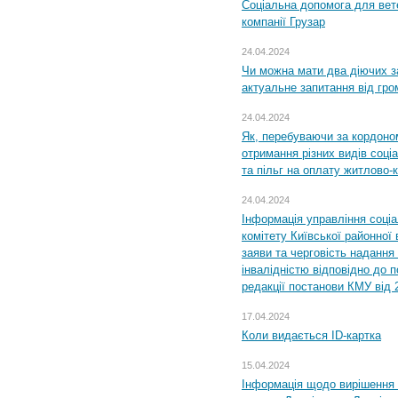
Соціальна допомога для вете
компанії Грузар
24.04.2024
Чи можна мати два діючих з
актуальне запитання від гр
24.04.2024
Як, перебуваючи за кордоном
отримання різних видів соці
та пільг на оплату житлово
24.04.2024
Інформація управління соці
комітету Київської районної 
заяви та черговість надання 
інвалідністю відповідно до 
редакції постанови КМУ від 
17.04.2024
Коли видається ID-картка
15.04.2024
Інформація щодо вирішення 