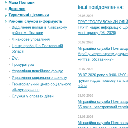
Мапа Полтави
Інші повідомлення:
Дозвілля
Туристичні цікавинки
06.08.2026
Районні служби інформують
ПРАТ "ПОЛТАВСЬКИЙ ОЛІ
ГРУП" надає інформацію що
Відділення поліції в Київському
моніторингу (06. 2026)
районі м. Полтави
Фінансове управління
08.07.2026
Центр пробації в Полтавській
Міграційна служба Полтавщ
області
Україну через втрату докумен
Суд
життєві обставини?»
Прокуратура
06.07.2026
Управління пенсійного фонду
08.07.2026 року з 9:00-13:0
Управління соціального захисту
група» надає правову та пс
Територіальний центр соціального
війни
обслуговування
29.06.2026
Служба у справах дітей
Міграційна служба Полтавщи
65 років: безстроковий термін
23.06.2026
Міграційна служба Полтавщи