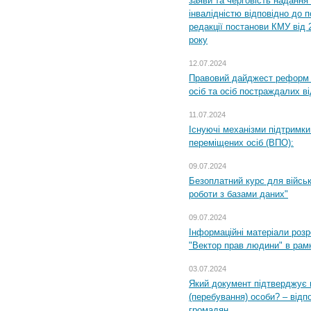
заяви та черговість надання 
інвалідністю відповідно до 
редакції постанови КМУ від 
року
12.07.2024
Правовий дайджест реформ 
осіб та осіб постраждалих ві
11.07.2024
Існуючі механізми підтримки
переміщених осіб (ВПО):
09.07.2024
Безоплатний курс для військ
роботи з базами даних"
09.07.2024
Інформаційні матеріали розр
"Вектор прав людини" в рам
03.07.2024
Який документ підтверджує 
(перебування) особи? – відп
громадян