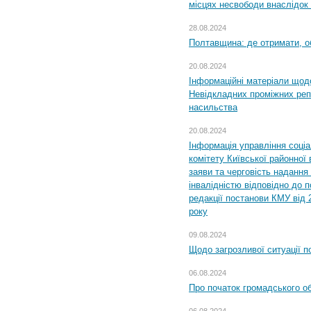
місцях несвободи внаслідок з
28.08.2024
Полтавщина: де отримати, о
20.08.2024
Інформаційні матеріали щод
Невідкладних проміжних реп
насильства
20.08.2024
Інформація управління соці
комітету Київської районної 
заяви та черговість надання 
інвалідністю відповідно до 
редакції постанови КМУ від 
року
09.08.2024
Щодо загрозливої ситуації п
06.08.2024
Про початок громадського о
06.08.2024