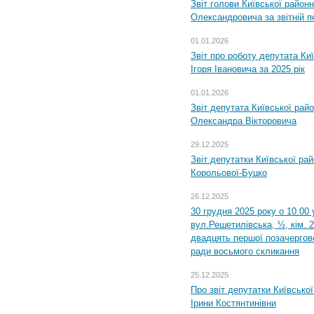
Звіт голови Київської районн
Олександровича за звітній п
01.01.2026
Звіт про роботу депутата Ки
Ігоря Івановича за 2025 рік
01.01.2026
Звіт депутата Київської рай
Олександра Вікторовича
29.12.2025
Звіт депутатки Київської ра
Корольової-Буцко
26.12.2025
30 грудня 2025 року о 10.00 
вул.Решетилівська, ½, кім. 
двадцять першої позачергово
ради восьмого скликання
25.12.2025
Про звіт депутатки Київсько
Ірини Костянтинівни