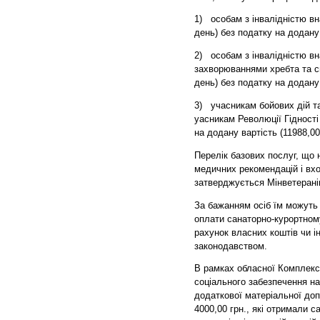
1)
особам з інвалідністю вн
день) без податку на додану 
2)
особам з інвалідністю вн
захворюваннями хребта та сп
день) без податку на додану 
3)
учасникам бойових дій т
уасникам Революції Гідності
на додану вартість (11988,00 
Перелік базових послуг, що
медичних рекомендацій і вхо
затверджується Мінветерані
За бажанням осіб їм можуть
оплати санаторно-курортном
рахунок власних коштів чи 
законодавством.
В рамках обласної Комплексн
соціального забезпечення н
додаткової матеріальної до
4000,00 грн., які отримали 