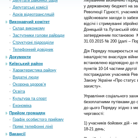
Депутати районної ради
лікуванням визначено Поряд
у державному бюджеті на за
Депутатські комісії
Революції Гідності, учасник
Архiв вiдеотрансляцiй
здійснювали заходи із забез
Виконавчий комітет
відсічі і стримуванні збройно
Склад виконкому
Донецькій та Луганській обл
Заступники голови райради
затвердженим постановою
К
31.03.2015 № 200 (далі – По
Структурні підрозділи
Телефонний довідник
Дія Порядку поширюється на 
інвалідністю внаслідок війни
Документи
встановлено відповідно до пу
Київський район
пунктів 10-14 частини другої 
Характеристика району
постраждалих учасників Револ
Видатні люди
Закону України «Про статус в
Охорона здоров’я
захисту».
Освіта
Управління
соціального захи
Культура та спорт
безоплатними путівками до с
Економіка
до цього Порядку згідно з 
Прийом громадян
черговості:
Графік особистого прийому
1) учасників бойових дій - н
Прямі телефонні лінії
18-21 день;
Вакансії