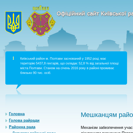
Київський район м. Полтави заснований у 1952 році, має
територію 5437,8 гектарів, що складає 52,8 % від загальної площі
міста Полтави. Станом на січень 2016 року в районі проживає
близько 90 тис. осіб.
Мешканцям район
Головна
Голова райради
Районна рада
Механізм забезпечення учас