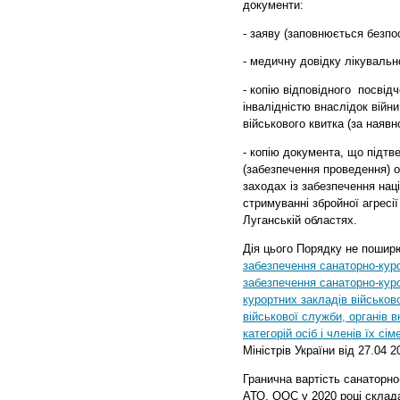
документи:
-
заяву (заповнюється безпос
- медичну довідку лікуваль
- копію відповідного
посвідче
інвалідністю внаслідок війни
військового квитка (за наявно
- копію документа, що підт
(забезпечення проведення) о
заходах із забезпечення націо
стримуванні збройної агресії
Луганській областях.
Дія цього Порядку не пошир
забезпечення санаторно-кур
забезпечення санаторно-кур
курортних закладів
військово
військової служби, органів в
категорій осіб і членів їх сім
Міністрів України від
27
.04 2
Гранична вартість санаторно
АТО, ООС у 2020 році склад