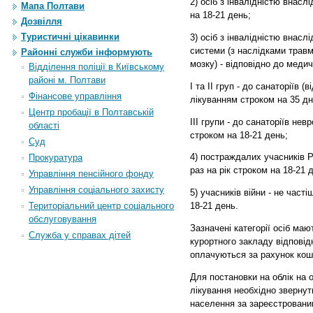
2) осіб з інвалідністю внасл
Мапа Полтави
на 18-21 день;
Дозвілля
Туристичні цікавинки
3) осіб з інвалідністю внасл
системи (з наслідками травм
Районні служби інформують
мозку) - відповідно до медич
Відділення поліції в Київському
районі м. Полтави
I та II груп - до санаторіїв 
Фінансове управління
лікуванням строком на 35 дн
Центр пробації в Полтавській
III групи - до санаторіїв не
області
строком на 18-21 день;
Суд
4) постраждалих учасників Ре
Прокуратура
раз на рік строком на 18-21 
Управління пенсійного фонду
Управління соціального захисту
5)
учасників війни - не часті
Територіальний центр соціального
18-21 день.
обслуговування
Зазначені категорії осіб маю
Служба у справах дітей
курортного закладу відповід
оплачуються за рахунок кош
Для
постановки на облік
на 
лікування необхідно звернут
населення за зареєстровани