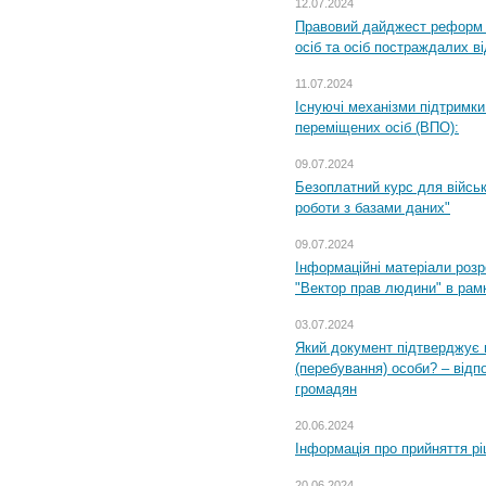
12.07.2024
Правовий дайджест реформ 
осіб та осіб постраждалих ві
11.07.2024
Існуючі механізми підтримки
переміщених осіб (ВПО):
09.07.2024
Безоплатний курс для військ
роботи з базами даних"
09.07.2024
Інформаційні матеріали розр
"Вектор прав людини" в рам
03.07.2024
Який документ підтверджує 
(перебування) особи? – відп
громадян
20.06.2024
Інформація про прийняття р
20.06.2024