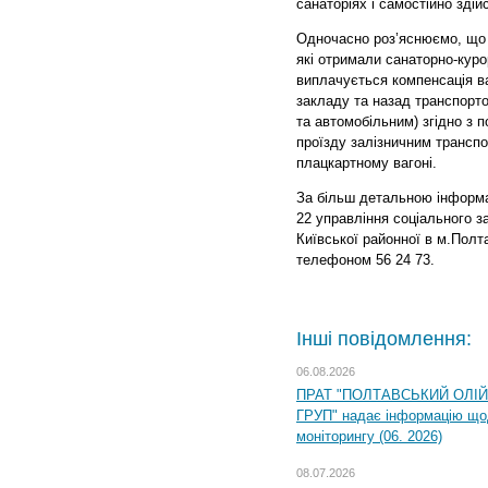
санаторіях і самостійно зді
Одночасно роз’яснюємо, що о
які отримали санаторно-курор
виплачується компенсація ва
закладу та назад транспорт
та автомобільним) згідно з 
проїзду залізничним транспо
плацкартному вагоні.
За більш детальною інформа
22 управління соціального з
Київської районної в м.Полта
телефоном 56 24 73.
Інші повідомлення:
06.08.2026
ПРАТ "ПОЛТАВСЬКИЙ ОЛІ
ГРУП" надає інформацію що
моніторингу (06. 2026)
08.07.2026