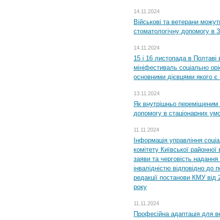
14.11.2024
Військові та ветерани можу
стоматологічну допомогу в 
14.11.2024
15 і 16 листопада в Полтав
мініфестиваль соціально орі
основними дієвцями якого є в
13.11.2024
Як внутрішньо переміщеним 
допомогу в стаціонарних ум
11.11.2024
Інформація управління соці
комітету Київської районної 
заяви та черговість надання 
інвалідністю відповідно до 
редакції постанови КМУ від 
року
11.11.2024
Професійна адаптація для ве