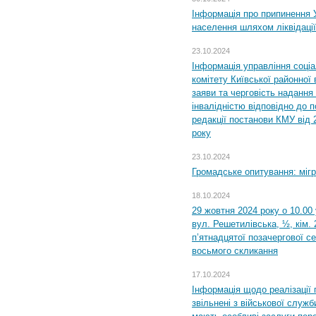
Інформація про припинення 
населення шляхом ліквідації
23.10.2024
Інформація управління соці
комітету Київської районної 
заяви та черговість надання 
інвалідністю відповідно до 
редакції постанови КМУ від 
року
23.10.2024
Громадське опитування: міг
18.10.2024
29 жовтня 2024 року о 10.00
вул. Решетилівська, ½, кім.
п’ятнадцятої позачергової се
восьмого скликання
17.10.2024
Інформація щодо реалізації 
звільнені з військової служби