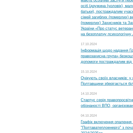
мають особливі заслуги пер
осіб (дружина (чоловік), мало
батьки), постраждалим учас
сімей загиблих (померлих) ве
(померлих) Захисників та За
України «Про статус ветерані
на безоплатну психологічну 
17.10.2024
Інформація щодо надання Гр
правозахисна група» безкошт
допомоги постраждалим від з
15.10.2024
Очікують своїх власників: у
Полтавщини зберігається бі
14.10.2024
Стартує серія правопросвіт
обізнаності ВПО, організов
04.10.2024
Графік включення опалення
"Полтаватеплоенерго" з поч