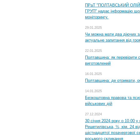
ПРаТ "ПОЛТАВСЬКИЙ ОЛІ
ГРУП" надає інформацію що
моніторингу.
29.01.2025
Чи можна мати два діючих з
актуальне запитання від гр
22.01.2025
Полтавщина: як перевірити 
виготовлений
16.01.2025
Полтавщина: де отримати, о
14.01.2025
Безкоштовна правова та пси
військових дій
27.12.2024
30 січня 2024 року о 10.00 у
Решетилівська, ½, кім. 24 в
шістнадцятої позачергової се
восьмого скликання