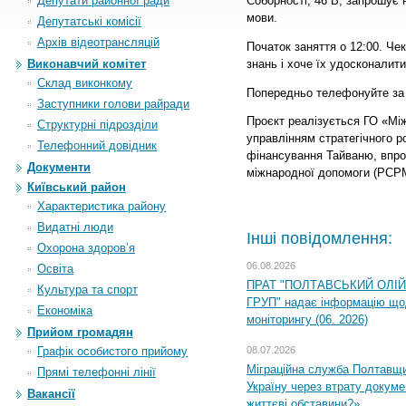
Депутати районної ради
Соборності, 46 В, запрошує
мови.
Депутатські комісії
Архiв вiдеотрансляцiй
Початок заняття о 12:00. Чек
знань і хоче їх удосконалити
Виконавчий комітет
Склад виконкому
Попередньо телефонуйте за 
Заступники голови райради
Проєкт реалізується ГО «Мі
Структурні підрозділи
управлінням стратегічного р
Телефонний довідник
фінансування Тайваню, впр
Документи
міжнародної допомоги (PCP
Київський район
Характеристика району
Видатні люди
Інші повідомлення:
Охорона здоров’я
06.08.2026
Освіта
ПРАТ "ПОЛТАВСЬКИЙ ОЛІ
Культура та спорт
ГРУП" надає інформацію що
Економіка
моніторингу (06. 2026)
Прийом громадян
Графік особистого прийому
08.07.2026
Міграційна служба Полтавщ
Прямі телефонні лінії
Україну через втрату докумен
Вакансії
життєві обставини?»