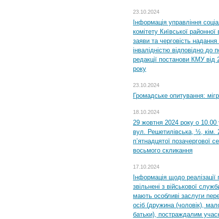
23.10.2024
Інформація управління соці
комітету Київської районної 
заяви та черговість надання 
інвалідністю відповідно до 
редакції постанови КМУ від 
року
23.10.2024
Громадське опитування: міг
18.10.2024
29 жовтня 2024 року о 10.00
вул. Решетилівська, ½, кім.
п’ятнадцятої позачергової се
восьмого скликання
17.10.2024
Інформація щодо реалізації 
звільнені з військової служби
мають особливі заслуги пер
осіб (дружина (чоловік), мало
батьки), постраждалим учас