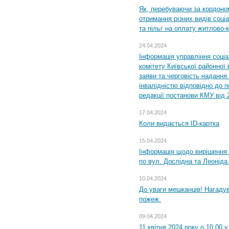
Як, перебуваючи за кордоном
отримання різних видів соці
та пільг на оплату житлово
24.04.2024
Інформація управління соці
комітету Київської районної 
заяви та черговість надання 
інвалідністю відповідно до 
редакції постанови КМУ від 
17.04.2024
Коли видається ID-картка
15.04.2024
Інформація щодо вирішення 
по вул. Дослідна та Леоніда
10.04.2024
До уваги мешканців! Нагаду
пожеж.
09.04.2024
11 квітня 2024 року о 10.00 