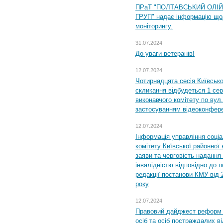
ПРаТ "ПОЛТАВСЬКИЙ ОЛІ
ГРУП" надає інформацію що
моніторингу.
31.07.2024
До уваги ветеранів!
12.07.2024
Чотирнадцята сесія Київсько
скликання відбудеться 1 сер
виконавчого комітету по вул.
застосуванням відеоконфер
12.07.2024
Інформація управління соці
комітету Київської районної 
заяви та черговість надання 
інвалідністю відповідно до 
редакції постанови КМУ від 
року
12.07.2024
Правовий дайджест реформ 
осіб та осіб постраждалих ві