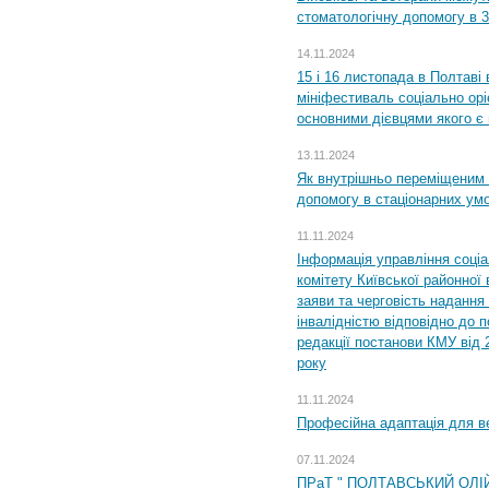
стоматологічну допомогу в 
14.11.2024
15 і 16 листопада в Полтав
мініфестиваль соціально орі
основними дієвцями якого є в
13.11.2024
Як внутрішньо переміщеним 
допомогу в стаціонарних ум
11.11.2024
Інформація управління соці
комітету Київської районної 
заяви та черговість надання 
інвалідністю відповідно до 
редакції постанови КМУ від 
року
11.11.2024
Професійна адаптація для ве
07.11.2024
ПРаТ " ПОЛТАВСЬКИЙ ОЛІ