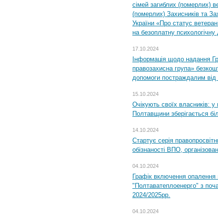
сімей загиблих (померлих) ве
(померлих) Захисників та За
України «Про статус ветерані
на безоплатну психологічну 
17.10.2024
Інформація щодо надання Гр
правозахисна група» безкошт
допомоги постраждалим від з
15.10.2024
Очікують своїх власників: у
Полтавщини зберігається бі
14.10.2024
Стартує серія правопросвіт
обізнаності ВПО, організов
04.10.2024
Графік включення опалення
"Полтаватеплоенерго" з поч
2024/2025рр.
04.10.2024