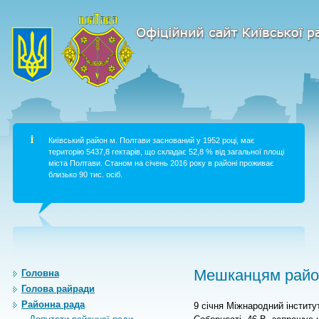
Київський район м. Полтави заснований у 1952 році, має
територію 5437,8 гектарів, що складає 52,8 % від загальної площі
міста Полтави. Станом на січень 2016 року в районі проживає
близько 90 тис. осіб.
Мешканцям район
Головна
Голова райради
Районна рада
9 січня Міжнародний інститу