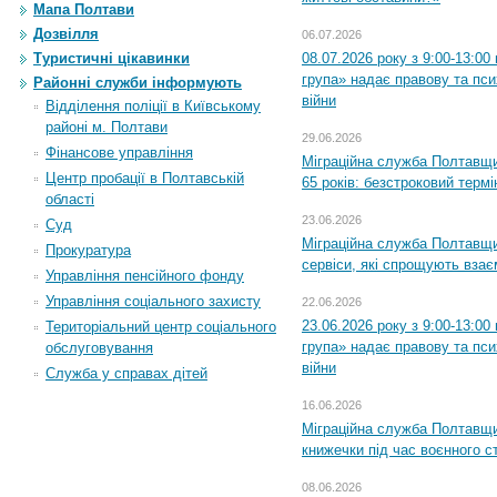
Мапа Полтави
Дозвілля
06.07.2026
Туристичні цікавинки
08.07.2026 року з 9:00-13:0
група» надає правову та пс
Районні служби інформують
війни
Відділення поліції в Київському
районі м. Полтави
29.06.2026
Фінансове управління
Міграційна служба Полтавщи
Центр пробації в Полтавській
65 років: безстроковий термін
області
23.06.2026
Суд
Міграційна служба Полтавщи
Прокуратура
сервіси, які спрощують вза
Управління пенсійного фонду
Управління соціального захисту
22.06.2026
23.06.2026 року з 9:00-13:0
Територіальний центр соціального
група» надає правову та пс
обслуговування
війни
Служба у справах дітей
16.06.2026
Міграційна служба Полтавщ
книжечки під час воєнного с
08.06.2026