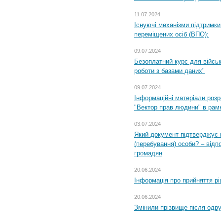
11.07.2024
Існуючі механізми підтримки
переміщених осіб (ВПО):
09.07.2024
Безоплатний курс для військ
роботи з базами даних"
09.07.2024
Інформаційні матеріали розр
"Вектор прав людини" в рам
03.07.2024
Який документ підтверджує 
(перебування) особи? – відп
громадян
20.06.2024
Інформація про прийняття р
20.06.2024
Змінили прізвище після одр