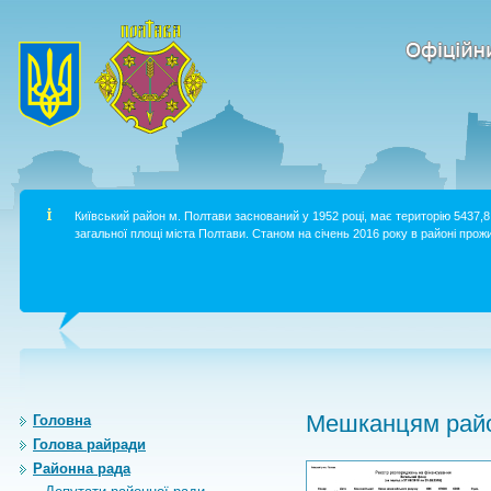
Київський район м. Полтави заснований у 1952 році, має територію 5437,8 
загальної площі міста Полтави. Станом на січень 2016 року в районі прожи
Мешканцям райо
Головна
Голова райради
Районна рада