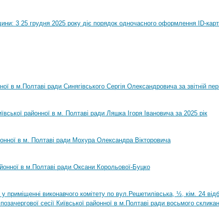
ини: 3 25 грудня 2025 року діє порядок одночасного оформлення ID-карт
нної в м.Полтаві ради Синягівського Сергія Олександровича за звітній пер
ївської районної в м. Полтаві ради Ляшка Ігоря Івановича за 2025 рік
йонної в м. Полтаві ради Мохура Олександра Вікторовича
айонної в м.Полтаві ради Оксани Корольової-Буцко
0 у приміщенні виконавчого комітету по вул.Решетилівська, ½, кім. 24 ві
позачергової сесії Київської районної в м.Полтаві ради восьмого склика