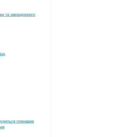
ки та закордонного
іод
дбудеться пленарне
ння