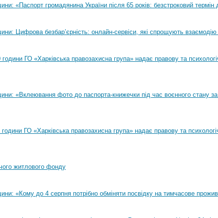
ни: «Паспорт громадянина України після 65 років: безстроковий термін д
ини: Цифрова безбар’єрність: онлайн-сервіси, які спрощують взаємодію
00 години ГО «Харківська правозахисна група» надає правову та психолог
ини: «Вклеювання фото до паспорта-книжечки під час воєнного стану за
00 години ГО «Харківська правозахисна група» надає правову та психологі
чого житлового фонду
ини: «Кому до 4 серпня потрібно обміняти посвідку на тимчасове прожи