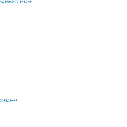
дбудеться пленарне
роведення