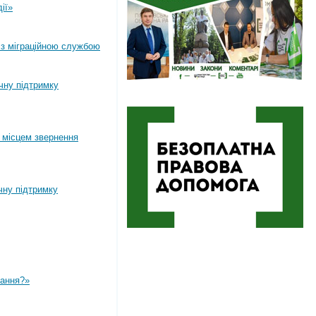
ії»
 з міграційною службою
ічну підтримку
 місцем звернення
чну підтримку
вання?»