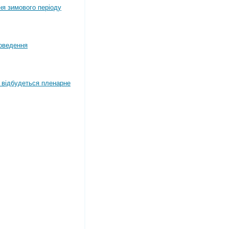
ня зимового періоду
оведення
4 відбудеться пленарне