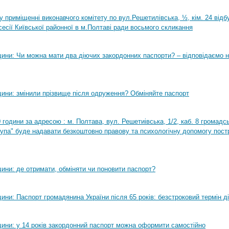
0 у приміщенні виконавчого комітету по вул.Решетилівська, ½, кім. 24 від
сесії Київської районної в м.Полтаві ради восьмого скликання
ини: Чи можна мати два діючих закордонних паспорти? – відповідаємо н
ини: змінили прізвище після одруження? Обміняйте паспорт
0 години за адресою : м. Полтава, вул. Решетиівська, 1/2, каб. 8 громадсь
рупа" буде надавати безкоштовно правову та психологічну допомогу пост
ини: де отримати, обміняти чи поновити паспорт?
ни: Паспорт громадянина України після 65 років: безстроковий термін ді
ини: у 14 років закордонний паспорт можна оформити самостійно