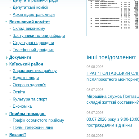
Депутати районної ради
Депутатські комісії
Архiв вiдеотрансляцiй
Виконавчий комітет
Склад виконкому
Заступники голови райради
Структурні підрозділи
Телефонний довідник
Інші повідомлення:
Документи
Київський район
06.08.2026
Характеристика району
ПРАТ "ПОЛТАВСЬКИЙ ОЛІЙ
Видатні люди
післяпроєктного моніторингу
Охорона здоров’я
08.07.2026
Освіта
Міграційна служба Полтавщи
Культура та спорт
складні життєві обставини?
Економіка
06.07.2026
Прийом громадян
08.07.2026 року з 9:00-13:
Графік особистого прийому
постраждалим від війни
Прямі телефонні лінії
Вакансії
29.06.2026