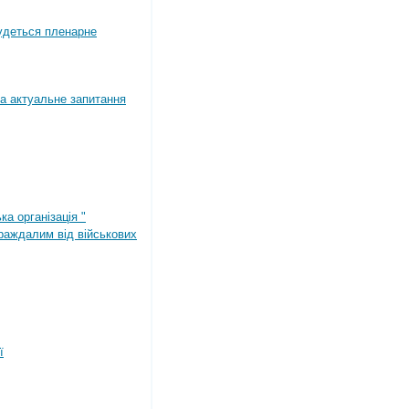
будеться пленарне
а актуальне запитання
ка організація "
раждалим від військових
ї