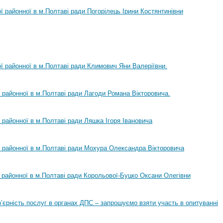
ої районної в м.Полтаві ради Погорілець Ірини Костянтинівни
ої районної в м.Полтаві ради Климович Яни Валеріївни.
ї районної в м.Полтаві ради Лагоди Романа Вікторовича.
ї районної в м.Полтаві ради Ляшка Ігоря Івановича
ї районної в м.Полтаві ради Мохура Олександра Вікторовича
ї районної в м.Полтаві ради Корольової-Буцко Оксани Олегівни
ар’єрність послуг в органах ДПС – запрошуємо взяти участь в опитуванні