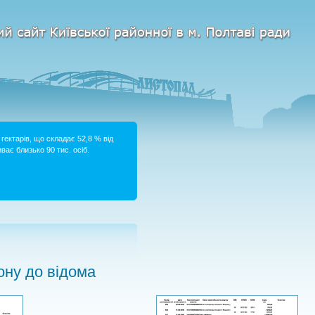
гектарів, що складає 52,8 % від
ває близько 90 тис. осіб.
ну до відома