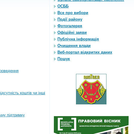
ОСББ
Все про вибори
Події району
Фотогалерея
Офіційні заяви
Публічна інформація
Очищення влади
Веб-портал відкритих даних
Пошук
роведення
дсутність коштів чи інші
ічну підтримку