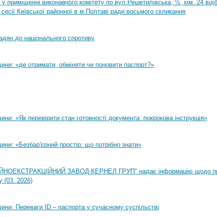
0 у приміщенні виконавчого комітету по вул.Решетилівська, ½, кім. 24 ві
 сесії Київської районної в м.Полтаві ради восьмого скликання
адян до національного спротиву
ини: «де отримати, обміняти чи поновити паспорт?»
ни: «Як перевірити стан готовності документа: покрокова інструкція»
ни: «Безбар'єрний простір: що потрібно знати»
НОЕКСТРАКЦІЙНИЙ ЗАВОД-КЕРНЕЛ ГРУП" надає інформацію щодо п
 (03. 2026)
ини: Переваги ID – паспорта у сучасному суспільстві