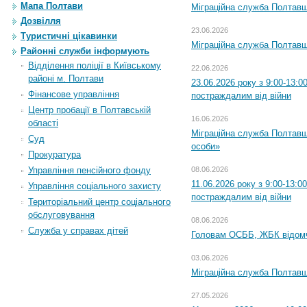
Мапа Полтави
Міграційна служба Полтавщи
Дозвілля
23.06.2026
Туристичні цікавинки
Міграційна служба Полтавщ
Районні служби інформують
Відділення поліції в Київському
22.06.2026
районі м. Полтави
23.06.2026 року з 9:00-13:
Фінансове управління
постраждалим від війни
Центр пробації в Полтавській
16.06.2026
області
Міграційна служба Полтавщ
Суд
особи»
Прокуратура
Управління пенсійного фонду
08.06.2026
11.06.2026 року з 9:00-13:
Управління соціального захисту
постраждалим від війни
Територіальний центр соціального
обслуговування
08.06.2026
Служба у справах дітей
Головам ОСББ, ЖБК відом
03.06.2026
Міграційна служба Полтавщ
27.05.2026