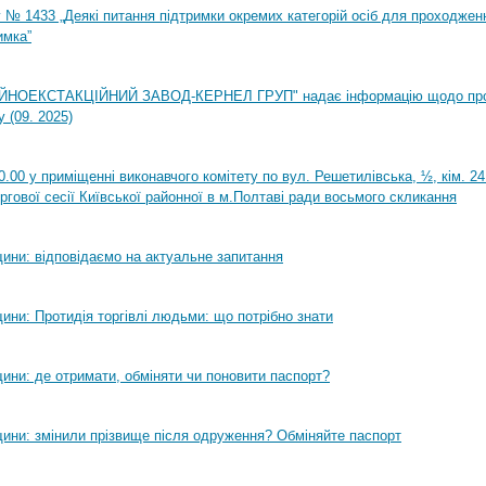
 № 1433 „Деякі питання підтримки окремих категорій осіб для проходжен
имка”
НОЕКСТАКЦІЙНИЙ ЗАВОД-КЕРНЕЛ ГРУП" надає інформацію щодо пр
 (09. 2025)
0.00 у приміщенні виконавчого комітету по вул. Решетилівська, ½, кім. 2
ргової сесії Київської районної в м.Полтаві ради восьмого скликання
ини: відповідаємо на актуальне запитання
ини: Протидія торгівлі людьми: що потрібно знати
ини: де отримати, обміняти чи поновити паспорт?
ини: змінили прізвище після одруження? Обміняйте паспорт