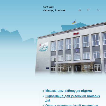
Сьогодні:
п’ятниця, 7 серпня
Мешканцям району до відома
Інформація для учасників бойових
дій
Органи самоорганiзацiї населення