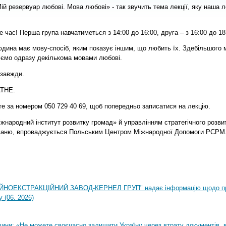
ій резервуар любові. Мова любові» - так звучить тема лекції, яку наша 
 час! Перша група навчатиметься з 14:00 до 16:00, друга – з 16:00 до 18
юдина має мову-спосіб, яким показує іншим, що любить їх. Здебільшого
діємо одразу декількома мовами любові.
 завжди.
АТНЕ.
е за номером 050 729 40 69, щоб попередньо записатися на лекцію.
жнародний інститут розвитку громад» й управлінням стратегічного розви
йваню, впроваджується Польським Центром Міжнародної Допомоги PCPM
НОЕКСТРАКЦІЙНИЙ ЗАВОД-КЕРНЕЛ ГРУП" надає інформацію щодо п
 (06. 2026)
ни: «Не можете своєчасно залишити Україну через втрату документів, ві