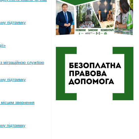
ічну підтримку
ії»
 з міграційною службою
ічну підтримку
 місцем звернення
чну підтримку