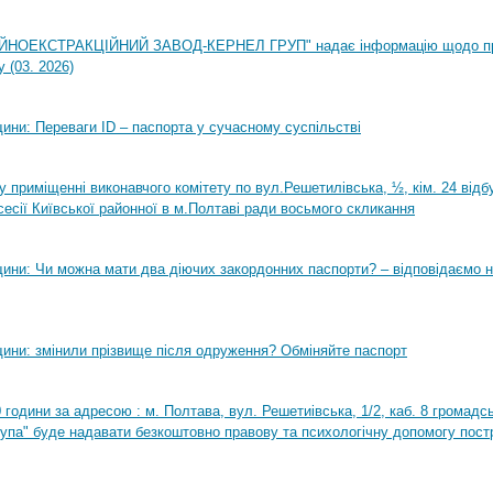
НОЕКСТРАКЦІЙНИЙ ЗАВОД-КЕРНЕЛ ГРУП" надає інформацію щодо п
 (03. 2026)
ини: Переваги ID – паспорта у сучасному суспільстві
0 у приміщенні виконавчого комітету по вул.Решетилівська, ½, кім. 24 від
сесії Київської районної в м.Полтаві ради восьмого скликання
ини: Чи можна мати два діючих закордонних паспорти? – відповідаємо н
ини: змінили прізвище після одруження? Обміняйте паспорт
0 години за адресою : м. Полтава, вул. Решетиівська, 1/2, каб. 8 громадсь
рупа" буде надавати безкоштовно правову та психологічну допомогу пост