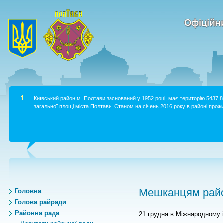
Київський район м. Полтави заснований у 1952 році, має територію 5437,8 
загальної площі міста Полтави. Станом на січень 2016 року в районі прожи
Мешканцям райо
Головна
Голова райради
Районна рада
21 грудня в Міжнародному і