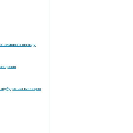
ня зимового періоду
оведення
4 відбудеться пленарне