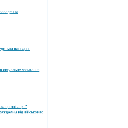
роведення
будеться пленарне
а актуальне запитання
ка організація "
раждалим від військових