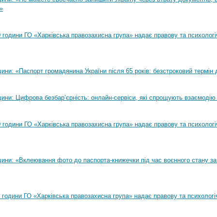
»
00 години ГО «Харківська правозахисна група» надає правову та психолог
ни: «Паспорт громадянина України після 65 років: безстроковий термін д
ини: Цифрова безбар’єрність: онлайн-сервіси, які спрощують взаємодію
00 години ГО «Харківська правозахисна група» надає правову та психолог
ини: «Вклеювання фото до паспорта-книжечки під час воєнного стану за
00 години ГО «Харківська правозахисна група» надає правову та психологі