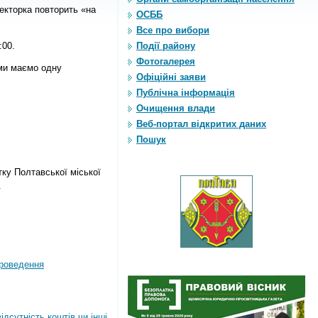
лекторка повторить «на
ОСББ
Все про вибори
:00.
Події району
Фотогалерея
 ми маємо одну
Офіційні заяви
Публічна інформація
Очищення влади
Веб-портал відкритих даних
Пошук
тку Полтавської міської
.
роведення
дсутність коштів чи інші