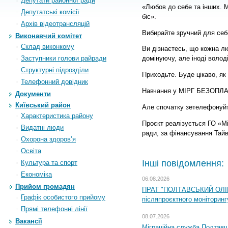
Депутати районної ради
«Любов до себе та інших. М
Депутатські комісії
біс».
Архiв вiдеотрансляцiй
Вибирайте зручний для себе
Виконавчий комітет
Склад виконкому
Ви дізнаєтесь, що кожна л
Заступники голови райради
домінуючу, але іноді воло
Структурні підрозділи
Приходьте. Буде цікаво, як
Телефонний довідник
Навчання у МІРГ БЕЗОПЛ
Документи
Київський район
Але спочатку зетелефонуйт
Характеристика району
Проєкт реалізується ГО «Мі
Видатні люди
ради, за фінансування Та
Охорона здоров’я
Освіта
Інші повідомлення:
Культура та спорт
Економіка
06.08.2026
Прийом громадян
ПРАТ "ПОЛТАВСЬКИЙ ОЛІЙ
Графік особистого прийому
післяпроєктного моніторингу
Прямі телефонні лінії
08.07.2026
Вакансії
Міграційна служба Полтавщи