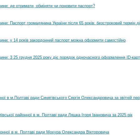
ини: де отримати, обміняти чи поновити паспорт?
ни: Паспорт громадянина України після 65 років: безстроковий термін ді
ини: у 14 років закордонний паспорт можна оформити самостійно
ини: 3 25 грудня 2025 року діє порядок одночасного оформлення ID-карт
нної в м.Полтаві ради Синягівського Сергія Олександровича за звітній пер
ївської районної в м. Полтаві ради Ляшка Ігоря Івановича за 2025 рік
йонної в м. Полтаві ради Мохура Олександра Вікторовича