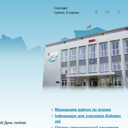
Сьогодні:
субота, 8 серпня
Мешканцям району до відома
Інформація для учасників бойових
дій
ій День любові.
Органи самоорганiзацiї населення