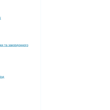
ї
ки та закордонного
іод