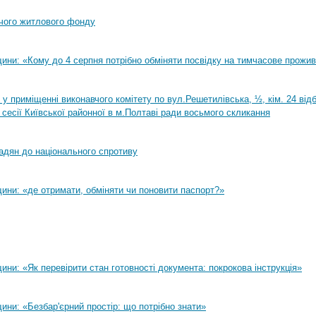
чого житлового фонду
ини: «Кому до 4 серпня потрібно обміняти посвідку на тимчасове прожи
0 у приміщенні виконавчого комітету по вул.Решетилівська, ½, кім. 24 ві
 сесії Київської районної в м.Полтаві ради восьмого скликання
адян до національного спротиву
ини: «де отримати, обміняти чи поновити паспорт?»
ни: «Як перевірити стан готовності документа: покрокова інструкція»
ни: «Безбар'єрний простір: що потрібно знати»