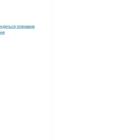
дбудеться пленарне
ння