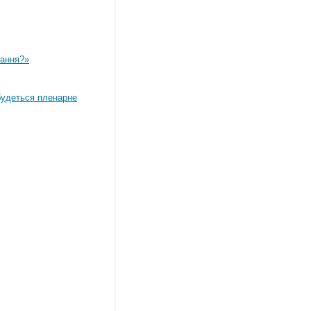
вання?»
дбудеться пленарне