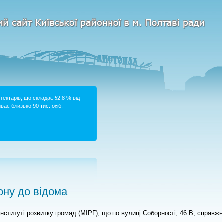
гектарів, що складає 52,8 % від
ває близько 90 тис. осіб.
ну до відома
нституті розвитку громад (МІРГ), що по вулиці Соборності, 46 В, справжн