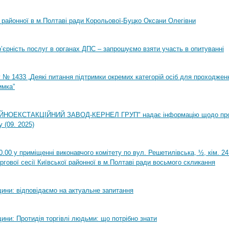
ї районної в м.Полтаві ради Корольової-Буцко Оксани Олегівни
ар’єрність послуг в органах ДПС – запрошуємо взяти участь в опитуванні
 № 1433 „Деякі питання підтримки окремих категорій осіб для проходжен
имка”
НОЕКСТАКЦІЙНИЙ ЗАВОД-КЕРНЕЛ ГРУП" надає інформацію щодо пр
 (09. 2025)
0.00 у приміщенні виконавчого комітету по вул. Решетилівська, ½, кім. 2
ргової сесії Київської районної в м.Полтаві ради восьмого скликання
ини: відповідаємо на актуальне запитання
ини: Протидія торгівлі людьми: що потрібно знати