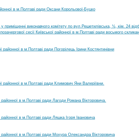
айонної в м.Полтаві ради Оксани Корольової-Буцко
0 у приміщенні виконавчого комітету по вул.Решетилівська, ½, кім. 24 ві
позачергової сесії Київської районної в м.Полтаві ради восьмого склика
ої районної в м.Полтаві ради Погорілець Ірини Костянтинівни
ої районної в м.Полтаві ради Климович Яни Валеріївни.
ї районної в м.Полтаві ради Лагоди Романа Вікторовича.
ї районної в м.Полтаві ради Ляшка Ігоря Івановича
ї районної в м.Полтаві ради Мохура Олександра Вікторовича