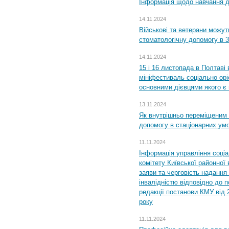
Інформація щодо навчання дл
14.11.2024
Військові та ветерани можу
стоматологічну допомогу в 
14.11.2024
15 і 16 листопада в Полтав
мініфестиваль соціально орі
основними дієвцями якого є в
13.11.2024
Як внутрішньо переміщеним 
допомогу в стаціонарних ум
11.11.2024
Інформація управління соці
комітету Київської районної 
заяви та черговість надання 
інвалідністю відповідно до 
редакції постанови КМУ від 
року
11.11.2024