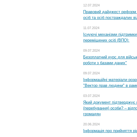
12.07.2024
Правовий дайджест реформ 
осіб та осіб постраждалих ві
11.07.2024
Існуючі механізми підтримки
переміщених осіб (ВПО):
09.07.2024
Безоплатний курс для військ
роботи з базами даних"
09.07.2024
Інформаційні матеріали розр
"Вектор прав людини" в рам
03.07.2024
Який документ підтверджує 
(перебування) особи? – відп
громадян
20.06.2024
Інформація про прийняття р