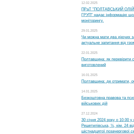
12.02.2025
ПРаТ "ПОЛТАВСЬКИЙ ОЛІ
ГРУП" надає інформацію що
моніторингу.
29.01.2025
Чи можна мати два діючих з
актуальне запитання від гр
22.01.2025
Полтавщина: як перевірити 
виготовлений
16.01.2025
Полтавщина: де отримати, о
14.01.2025
Безкоштовна правова та пси
військових дій
27.12.2024
30 січня 2024 року о 10.00 у
Решетилівська, ½, кім. 24 в
шістнадцятої позачергової се