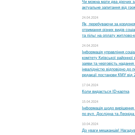
Чи можна мати два діючих з
актуальне запитання від гр
24.04.2024
Як, перебуваючи за кордоном
отримання різних видів соці
та пільг на оплату житлово
24.04.2024
Інформація управління соці
комітету Київської районної 
заяви та черговість надання 
інвалідністю відповідно до 
редакції постанови КМУ від 
17.04.2024
Коли видається ID-картка
15.04.2024
Інформація щодо вирішення 
по вул. Дослідна та Леоніда
10.04.2024
До уваги мешканців! Нагаду