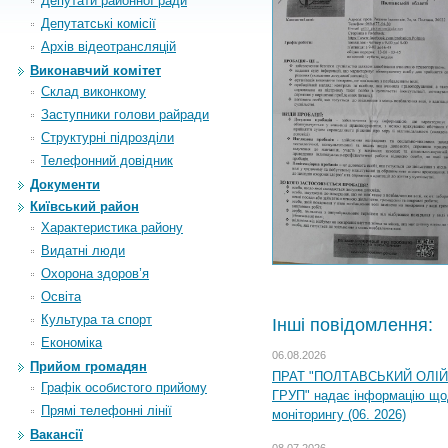
Депутати районної ради
Депутатські комісії
Архiв вiдеотрансляцiй
Виконавчий комітет
Склад виконкому
Заступники голови райради
Структурні підрозділи
Телефонний довідник
Документи
Київський район
Характеристика району
Видатні люди
Охорона здоров’я
Освіта
Культура та спорт
Інші повідомлення:
Економіка
06.08.2026
Прийом громадян
ПРАТ "ПОЛТАВСЬКИЙ ОЛІ
Графік особистого прийому
ГРУП" надає інформацію що
Прямі телефонні лінії
моніторингу (06. 2026)
Вакансії