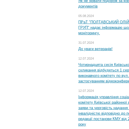
Як не зірвати подорож за кор
документів
05.08.2024
ПРаТ "ПОЛТАВСЬКИЙ ОЛІ
ГРУП" надає інформацію що
моніторингу.
31.07.2024
До уваги ветеранів!
12.07.2024
Чотирнадцята сесія Київсько
скликання відбудеться 1 сер
виконавчого комітету по вул.
застосуванням відеоконфер
12.07.2024
Інформація управління соці
комітету Київської районної 
заяви та черговість надання 
інвалідністю відповідно до 
редакції постанови КМУ від 
року