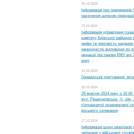
30.10.2024
Інформація про припинення 
населення шляхом ліквідації
23.10.2024
Інформація управління соці
комітету Київської районної 
заяви та черговість надання 
інвалідністю відповідно до 
редакції постанови КМУ від 
року
23.10.2024
Громадське опитування: міг
18.10.2024
29 жовтня 2024 року о 10.00
вул. Решетилівська, ½, кім.
п’ятнадцятої позачергової се
восьмого скликання
17.10.2024
Інформація щодо реалізації 
звільнені з військової служби