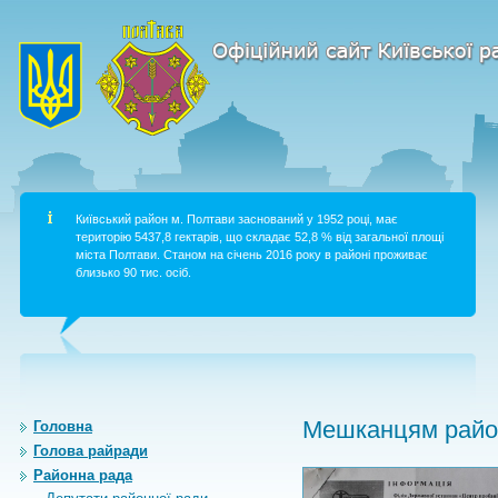
Київський район м. Полтави заснований у 1952 році, має
територію 5437,8 гектарів, що складає 52,8 % від загальної площі
міста Полтави. Станом на січень 2016 року в районі проживає
близько 90 тис. осіб.
Мешканцям район
Головна
Голова райради
Районна рада