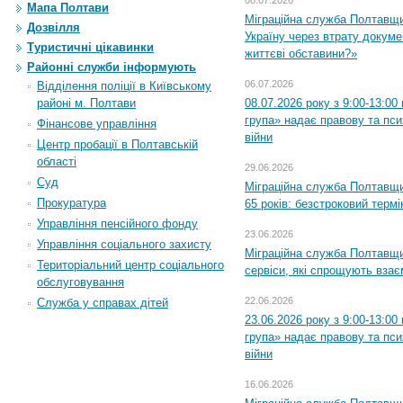
08.07.2026
Мапа Полтави
Міграційна служба Полтавщ
Дозвілля
Україну через втрату докумен
Туристичні цікавинки
життєві обставини?»
Районні служби інформують
06.07.2026
Відділення поліції в Київському
районі м. Полтави
08.07.2026 року з 9:00-13:0
група» надає правову та пс
Фінансове управління
війни
Центр пробації в Полтавській
області
29.06.2026
Суд
Міграційна служба Полтавщи
Прокуратура
65 років: безстроковий термін
Управління пенсійного фонду
23.06.2026
Управління соціального захисту
Міграційна служба Полтавщи
Територіальний центр соціального
сервіси, які спрощують вза
обслуговування
22.06.2026
Служба у справах дітей
23.06.2026 року з 9:00-13:0
група» надає правову та пс
війни
16.06.2026