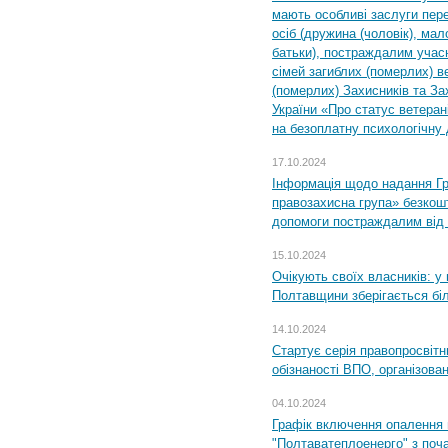
мають особливі заслуги пер
осіб (дружина (чоловік), мало
батьки), постраждалим учас
сімей загиблих (померлих) ве
(померлих) Захисників та За
України «Про статус ветерані
на безоплатну психологічну 
17.10.2024
Інформація щодо надання Гр
правозахисна група» безкошт
допомоги постраждалим від з
15.10.2024
Очікують своїх власників: у
Полтавщини зберігається бі
14.10.2024
Стартує серія правопросвіт
обізнаності ВПО, організов
04.10.2024
Графік включення опалення
"Полтаватеплоенерго" з поч