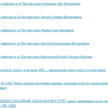
ої районної в м.Полтаві ради Климович Яни Валеріївни.
ї районної в м.Полтаві ради Лагоди Романа Вікторовича.
ї районної в м.Полтаві ради Ляшка Ігоря Івановича
ї районної в м.Полтаві ради Мохура Олександра Вікторовича
ї районної в м.Полтаві ради Корольової-Буцко Оксани Олегівни
ар’єрність послуг в органах ДПС – запрошуємо взяти участь в опитуванні
 № 1433 „Деякі питання підтримки окремих категорій осіб для проходжен
имка”
НОЕКСТАКЦІЙНИЙ ЗАВОД-КЕРНЕЛ ГРУП" надає інформацію щодо пр
 (09. 2025)