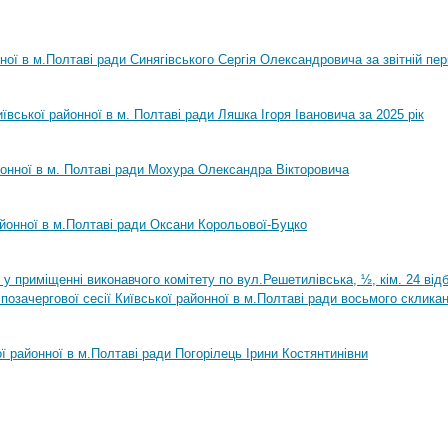
нної в м.Полтаві ради Синягівського Сергія Олександровича за звітній пер
ївської районної в м. Полтаві ради Ляшка Ігоря Івановича за 2025 рік
йонної в м. Полтаві ради Мохура Олександра Вікторовича
айонної в м.Полтаві ради Оксани Корольової-Буцко
0 у приміщенні виконавчого комітету по вул.Решетилівська, ½, кім. 24 ві
позачергової сесії Київської районної в м.Полтаві ради восьмого склика
ої районної в м.Полтаві ради Погорілець Ірини Костянтинівни