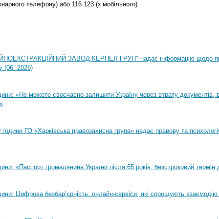
онарного телефону) або 116 123 (з мобільного).
НОЕКСТРАКЦІЙНИЙ ЗАВОД-КЕРНЕЛ ГРУП" надає інформацію щодо п
 (06. 2026)
ни: «Не можете своєчасно залишити Україну через втрату документів, ві
»
00 години ГО «Харківська правозахисна група» надає правову та психолог
ни: «Паспорт громадянина України після 65 років: безстроковий термін д
ини: Цифрова безбар’єрність: онлайн-сервіси, які спрощують взаємодію