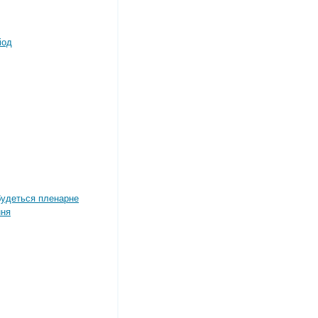
іод
дбудеться пленарне
ння