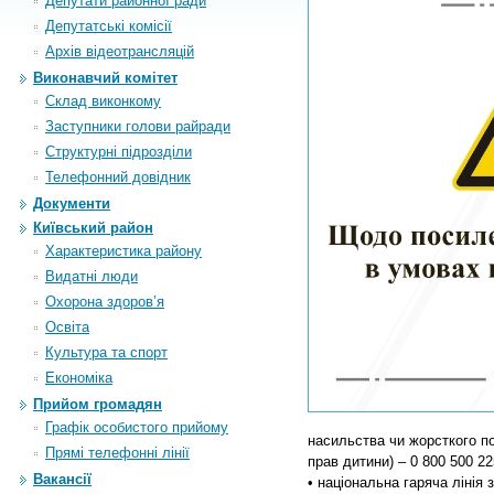
Депутати районної ради
Депутатські комісії
Архiв вiдеотрансляцiй
Виконавчий комітет
Склад виконкому
Заступники голови райради
Структурні підрозділи
Телефонний довідник
Документи
Київський район
Характеристика району
Видатні люди
Охорона здоров’я
Освіта
Культура та спорт
Економіка
Прийом громадян
Графік особистого прийому
насильства чи жорсткого по
Прямі телефонні лінії
прав дитини) – 0 800 500 22
Вакансії
• національна гаряча лінія