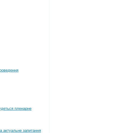
роведення
будеться пленарне
а актуальне запитання