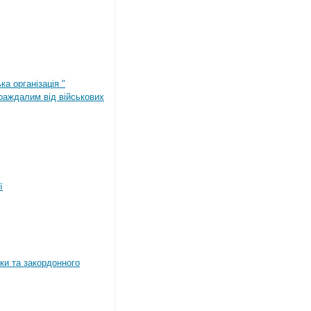
ка організація "
раждалим від військових
ї
ки та закордонного