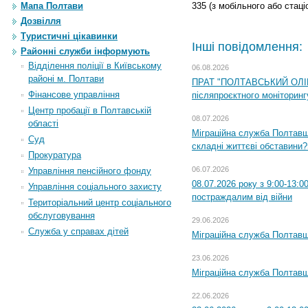
Мапа Полтави
335 (з мобільного або стаці
Дозвілля
Туристичні цікавинки
Інші повідомлення:
Районні служби інформують
Відділення поліції в Київському
06.08.2026
районі м. Полтави
ПРАТ "ПОЛТАВСЬКИЙ ОЛІЙ
Фінансове управління
післяпроєктного моніторингу
Центр пробації в Полтавській
08.07.2026
області
Міграційна служба Полтавщи
Суд
складні життєві обставини?
Прокуратура
06.07.2026
Управління пенсійного фонду
08.07.2026 року з 9:00-13:
Управління соціального захисту
постраждалим від війни
Територіальний центр соціального
обслуговування
29.06.2026
Служба у справах дітей
Міграційна служба Полтавщи
23.06.2026
Міграційна служба Полтавщ
22.06.2026