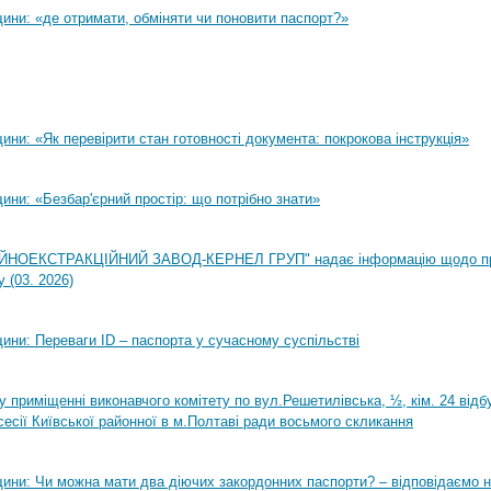
ини: «де отримати, обміняти чи поновити паспорт?»
ни: «Як перевірити стан готовності документа: покрокова інструкція»
ни: «Безбар'єрний простір: що потрібно знати»
НОЕКСТРАКЦІЙНИЙ ЗАВОД-КЕРНЕЛ ГРУП" надає інформацію щодо п
 (03. 2026)
ини: Переваги ID – паспорта у сучасному суспільстві
0 у приміщенні виконавчого комітету по вул.Решетилівська, ½, кім. 24 від
сесії Київської районної в м.Полтаві ради восьмого скликання
ини: Чи можна мати два діючих закордонних паспорти? – відповідаємо н