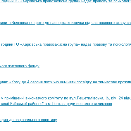
00 години ГО «Харківська правозахисна група» надає правову та психолог
ини: «Вклеювання фото до паспорта-книжечки під час воєнного стану за
00 години ГО «Харківська правозахисна група» надає правову та психологі
чого житлового фонду
ини: «Кому до 4 серпня потрібно обміняти посвідку на тимчасове прожи
0 у приміщенні виконавчого комітету по вул.Решетилівська, ½, кім. 24 ві
 сесії Київської районної в м.Полтаві ради восьмого скликання
адян до національного спротиву