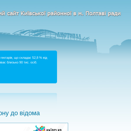
гектарів, що складає 52,8 % від
ває близько 90 тис. осіб.
ну до відома