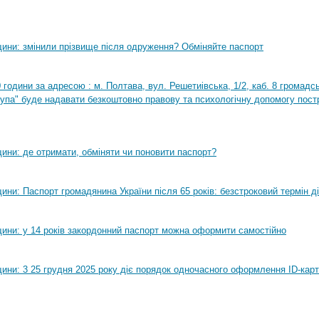
ини: змінили прізвище після одруження? Обміняйте паспорт
0 години за адресою : м. Полтава, вул. Решетиівська, 1/2, каб. 8 громадсь
рупа" буде надавати безкоштовно правову та психологічну допомогу пост
ини: де отримати, обміняти чи поновити паспорт?
ни: Паспорт громадянина України після 65 років: безстроковий термін ді
ини: у 14 років закордонний паспорт можна оформити самостійно
ини: 3 25 грудня 2025 року діє порядок одночасного оформлення ID-карт