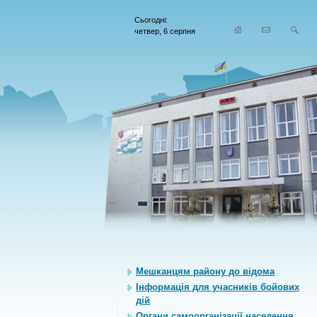
Сьогодні:
четвер, 6 серпня
Мешканцям району до відома
Інформація для учасників бойових
дій
Органи самоорганiзацiї населення