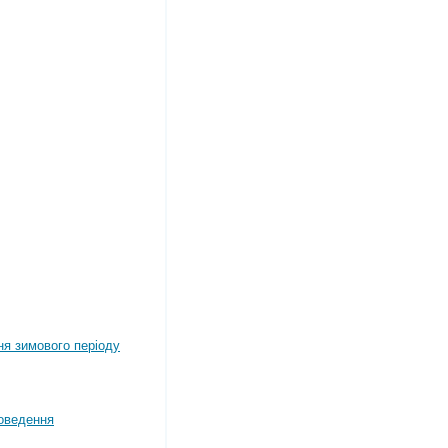
ня зимового періоду
оведення