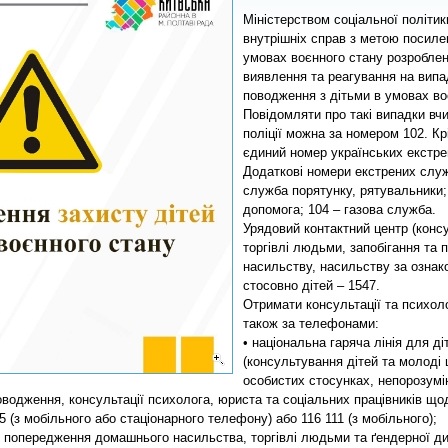
Міністерством соціальної політик
внутрішніх справ з метою посиле
умовах воєнного стану розробле
виявлення та реагування на випа
поводження з дітьми в умовах во
Повідомляти про такі випадки в
поліції можна за номером 102. Кр
єдиний номер українських екстре
Додаткові номери екстрених служб
служба порятунку, рятувальники
допомога; 104 – газова служба.
Урядовий контактний центр (консу
торгівлі людьми, запобігання та
насильству, насильству за ознак
стосовно дітей – 1547.
Отримати консультації та психол
також за телефонами:
• національна гаряча лінія для ді
(консультування дітей та молоді
особистих стосунках, непорозумі
водження, консультації психолога, юриста та соціальних працівників щ
5 (з мобільного або стаціонарного телефону) або 116 111 (з мобільного);
 з попередження домашнього насильства, торгівлі людьми та ґендерної ди