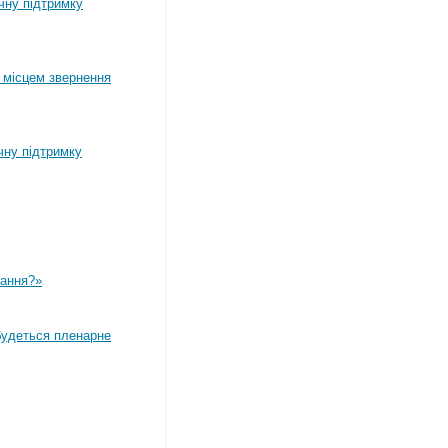
ічну підтримку
 місцем звернення
чну підтримку
вання?»
дбудеться пленарне