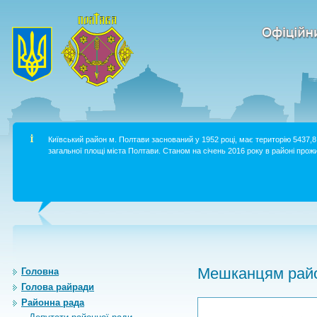
Київський район м. Полтави заснований у 1952 році, має територію 5437,8 
загальної площі міста Полтави. Станом на січень 2016 року в районі прожи
Мешканцям райо
Головна
Голова райради
Районна рада