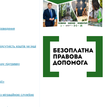
роведення
дсутність коштів чи інші
ічну підтримку
ії»
 з міграційною службою