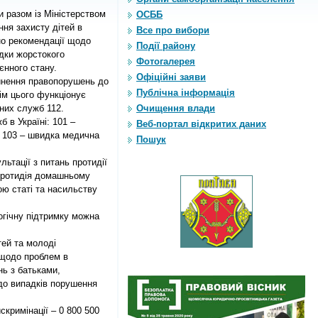
и разом із Міністерством
ОСББ
ння захисту дітей в
Все про вибори
но рекомендації щодо
Події району
дки жорстокого
Фотогалерея
єнного стану.
Офіційні заяви
чинення правопорушень до
Публічна інформація
ім цього функціонує
них служб 112.
Очищення влади
 в Україні: 101 –
Веб-портал відкритих даних
; 103 – швидка медична
Пошук
льтації з питань протидії
 протидія домашньому
ою статі та насильству
огічну підтримку можна
тей та молоді
 щодо проблем в
нь з батьками,
одо випадків порушення
скримінації – 0 800 500