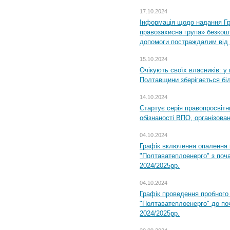
17.10.2024
Інформація щодо надання Гр
правозахисна група» безкошт
допомоги постраждалим від з
15.10.2024
Очікують своїх власників: у
Полтавщини зберігається бі
14.10.2024
Стартує серія правопросвіт
обізнаності ВПО, організов
04.10.2024
Графік включення опалення
"Полтаватеплоенерго" з поч
2024/2025рр.
04.10.2024
Графік проведення пробног
"Полтаватеплоенерго" до по
2024/2025рр.