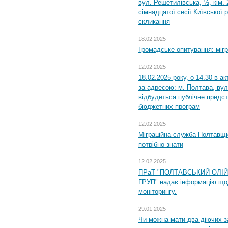
вул. Решетилівська, ½, кім.
сімнадцятої сесії Київської 
скликання
18.02.2025
Громадське опитування: міг
12.02.2025
18.02.2025 року, о 14.30 в а
за адресою: м. Полтава, вул
відбудеться публічне предс
бюджетних програм
12.02.2025
Міграційна служба Полтавщи
потрібно знати
12.02.2025
ПРаТ "ПОЛТАВСЬКИЙ ОЛІ
ГРУП" надає інформацію що
моніторингу.
29.01.2025
Чи можна мати два діючих з