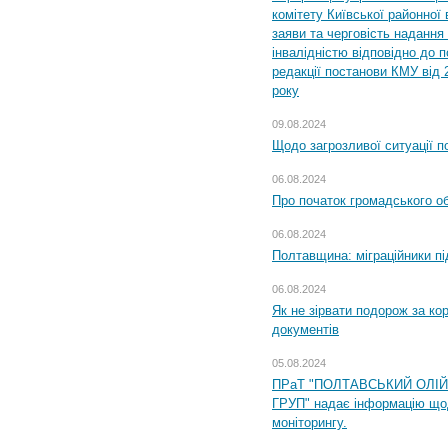
комітету Київської районної 
заяви та черговість надання 
інвалідністю відповідно до 
редакції постанови КМУ від 
року
09.08.2024
Щодо загрозливої ситуації п
06.08.2024
Про початок громадського о
06.08.2024
Полтавщина: міграційники пі
06.08.2024
Як не зірвати подорож за кор
документів
05.08.2024
ПРаТ "ПОЛТАВСЬКИЙ ОЛІ
ГРУП" надає інформацію що
моніторингу.