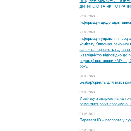
ЧІЛДРЕН КІНОФЕСТ ПОВЕ
ДИТИНОЮ ТА ЯК ПОТРАПИ
22.05.2024
Інформація щодо адаптивного
21.05.2024
Інформація управління соці
комітету Київської районної 
заяви та черговість надання 
інвалідністю відповідно до 
редакції постанови КМУ від 
року.
20.05.2024
Безбар’єрність для всіх і ко
09.05.2024
У зв'язку з аварією на напір
ремонтних робіт просимо ощ
04.05.2024
Переваги ID – паспорта у су
02.05.2024