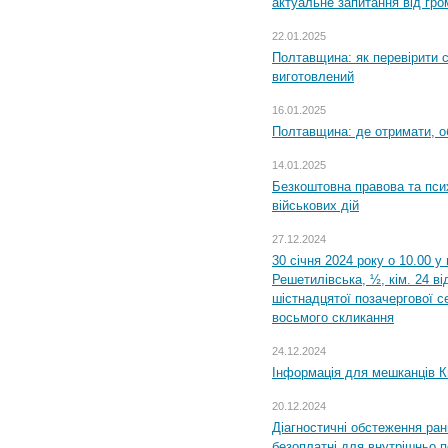
актуальне запитання від гр
22.01.2025
Полтавщина: як перевірити 
виготовлений
16.01.2025
Полтавщина: де отримати, о
14.01.2025
Безкоштовна правова та пси
військових дій
27.12.2024
30 січня 2024 року о 10.00 у
Решетилівська, ½, кім. 24 в
шістнадцятої позачергової се
восьмого скликання
24.12.2024
Інформація для мешканців К
20.12.2024
Діагностичні обстеження ра
безоплатні для внутрішньо 