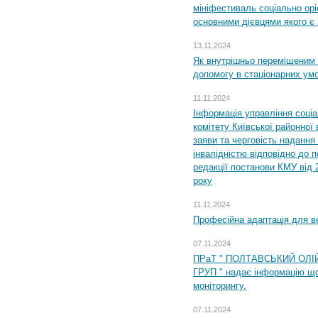
мініфестиваль соціально орі
основними дієвцями якого є в
13.11.2024
Як внутрішньо переміщеним 
допомогу в стаціонарних ум
11.11.2024
Інформація управління соці
комітету Київської районної 
заяви та черговість надання 
інвалідністю відповідно до 
редакції постанови КМУ від 
року
11.11.2024
Професійна адаптація для ве
07.11.2024
ПРаТ " ПОЛТАВСЬКИЙ ОЛІ
ГРУП " надає інформацію що
моніторингу.
07.11.2024