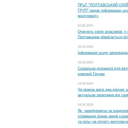
ПРаТ "ПОЛТАВСЬКИЙ ОЛІ
ГРУП" надає інформацію що
моніторингу.
02.05.2024
Очікують своїх власників: у
Полтавщини зберігається бі
25.04.2024
Інформація щодо запровадже
25.04.2024
Соціальна допомога для вете
компанії Грузар
24.04.2024
Чи можна мати два діючих з
актуальне запитання від гр
24.04.2024
Як, перебуваючи за кордоном
отримання різних видів соці
та пільг на оплату житлово