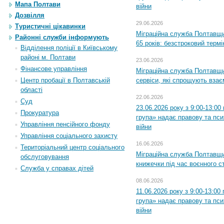
Мапа Полтави
війни
Дозвілля
29.06.2026
Туристичні цікавинки
Міграційна служба Полтавщи
Районні служби інформують
65 років: безстроковий термін
Відділення поліції в Київському
районі м. Полтави
23.06.2026
Фінансове управління
Міграційна служба Полтавщи
сервіси, які спрощують вза
Центр пробації в Полтавській
області
22.06.2026
Суд
23.06.2026 року з 9:00-13:0
Прокуратура
група» надає правову та пс
Управління пенсійного фонду
війни
Управління соціального захисту
16.06.2026
Територіальний центр соціального
Міграційна служба Полтавщ
обслуговування
книжечки під час воєнного с
Служба у справах дітей
08.06.2026
11.06.2026 року з 9:00-13:0
група» надає правову та пс
війни