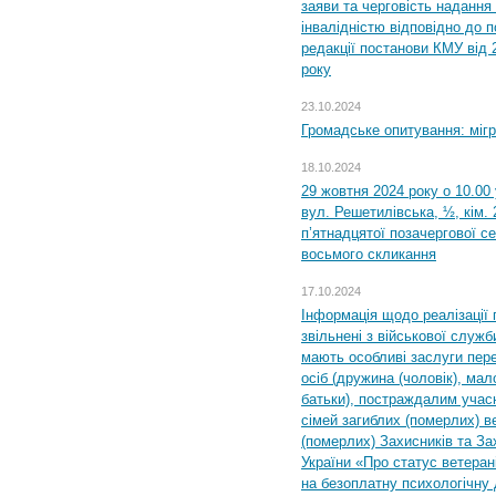
заяви та черговість надання 
інвалідністю відповідно до 
редакції постанови КМУ від 
року
23.10.2024
Громадське опитування: міг
18.10.2024
29 жовтня 2024 року о 10.00
вул. Решетилівська, ½, кім.
п’ятнадцятої позачергової се
восьмого скликання
17.10.2024
Інформація щодо реалізації 
звільнені з військової служби
мають особливі заслуги пер
осіб (дружина (чоловік), мало
батьки), постраждалим учас
сімей загиблих (померлих) ве
(померлих) Захисників та За
України «Про статус ветерані
на безоплатну психологічну 