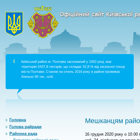
Київський район м. Полтави заснований у 1952 році, має
територію 5437,8 гектарів, що складає 52,8 % від загальної площі
міста Полтави. Станом на січень 2016 року в районі проживає
близько 90 тис. осіб.
Мешканцям район
Головна
Голова райради
Районна рада
16 грудня 2020 року о 10.00 