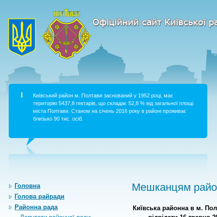
Київський район м. Полтави заснований у 1952 році, має
територію 5437,8 гектарів, що складає 52,8 % від загальної площі
міста Полтави. Станом на січень 2016 року в районі проживає
близько 90 тис. осіб.
Мешканцям район
Головна
Голова райради
Районна рада
Київська районна
в м. По