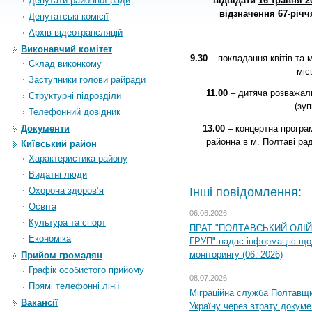
Депутати районної ради
відвідати
16 травня 2
відзначення 67-річч
Депутатські комісії
Архiв вiдеотрансляцiй
Виконавчий комітет
9.30
– покладання квітів та 
Склад виконкому
міс
Заступники голови райради
11.00
– дитяча розважал
Структурні підрозділи
(зуп
Телефонний довідник
Документи
13.00
– концертна програм
районна в м. Полтаві рад
Київський район
Характеристика району
Видатні люди
Інші повідомлення:
Охорона здоров’я
Освіта
06.08.2026
Культура та спорт
ПРАТ "ПОЛТАВСЬКИЙ ОЛІ
Економіка
ГРУП" надає інформацію що
моніторингу (06. 2026)
Прийом громадян
Графік особистого прийому
08.07.2026
Прямі телефонні лінії
Міграційна служба Полтавщ
Вакансії
Україну через втрату докумен