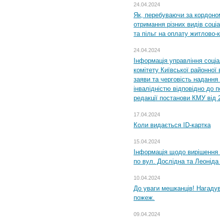
24.04.2024
Як, перебуваючи за кордоном
отримання різних видів соці
та пільг на оплату житлово
24.04.2024
Інформація управління соці
комітету Київської районної 
заяви та черговість надання 
інвалідністю відповідно до 
редакції постанови КМУ від 
17.04.2024
Коли видається ID-картка
15.04.2024
Інформація щодо вирішення 
по вул. Дослідна та Леоніда
10.04.2024
До уваги мешканців! Нагаду
пожеж.
09.04.2024