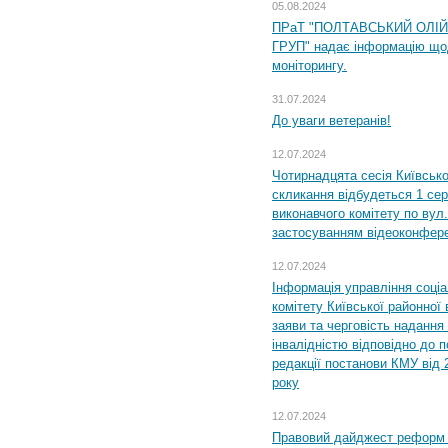
05.08.2024
ПРаТ "ПОЛТАВСЬКИЙ ОЛІ
ГРУП" надає інформацію що
моніторингу.
31.07.2024
До уваги ветеранів!
12.07.2024
Чотирнадцята сесія Київсько
скликання відбудеться 1 сер
виконавчого комітету по вул.
застосуванням відеоконфер
12.07.2024
Інформація управління соці
комітету Київської районної 
заяви та черговість надання 
інвалідністю відповідно до 
редакції постанови КМУ від 
року
12.07.2024
Правовий дайджест реформ 