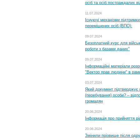
осіб та осіб постраждалих ві
11.07.2024
Існуючі механізми підтримки
переміщених осіб (ВПО):
09.07.2024
Безоплатний курс для військ
роботи з базами даних"
09.07.2024
Інформаційні матеріали розр
"Вектор прав людини" в рам
03.07.2024
Який документ підтверджує 
(перебування) особи? – відп
громадян
20.06.2024
Інформація про прийняття р
20.06.2024
Змінили прізвище після одр