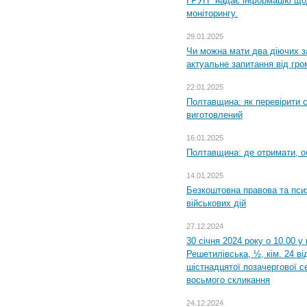
ГРУП" надає інформацію що
моніторингу.
29.01.2025
Чи можна мати два діючих з
актуальне запитання від гр
22.01.2025
Полтавщина: як перевірити 
виготовлений
16.01.2025
Полтавщина: де отримати, о
14.01.2025
Безкоштовна правова та пси
військових дій
27.12.2024
30 січня 2024 року о 10.00 у
Решетилівська, ½, кім. 24 в
шістнадцятої позачергової се
восьмого скликання
24.12.2024