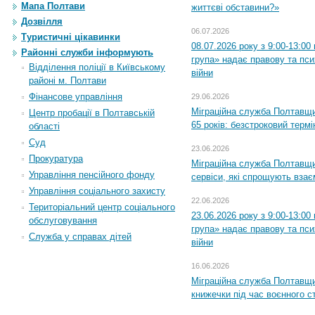
Мапа Полтави
життєві обставини?»
Дозвілля
06.07.2026
Туристичні цікавинки
08.07.2026 року з 9:00-13:0
Районні служби інформують
група» надає правову та пс
Відділення поліції в Київському
війни
районі м. Полтави
Фінансове управління
29.06.2026
Міграційна служба Полтавщи
Центр пробації в Полтавській
65 років: безстроковий термін
області
Суд
23.06.2026
Прокуратура
Міграційна служба Полтавщи
Управління пенсійного фонду
сервіси, які спрощують вза
Управління соціального захисту
22.06.2026
Територіальний центр соціального
23.06.2026 року з 9:00-13:0
обслуговування
група» надає правову та пс
Служба у справах дітей
війни
16.06.2026
Міграційна служба Полтавщ
книжечки під час воєнного с