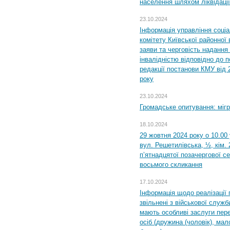
населення шляхом ліквідації
23.10.2024
Інформація управління соці
комітету Київської районної 
заяви та черговість надання 
інвалідністю відповідно до 
редакції постанови КМУ від 
року
23.10.2024
Громадське опитування: міг
18.10.2024
29 жовтня 2024 року о 10.00
вул. Решетилівська, ½, кім.
п’ятнадцятої позачергової се
восьмого скликання
17.10.2024
Інформація щодо реалізації 
звільнені з військової служби
мають особливі заслуги пер
осіб (дружина (чоловік), мало