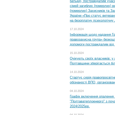
батьки), постраждалим учас
сімей загиблих (померлих) ве
(померлих) Захисників та За
України «Про статус ветерані
на безоплатну психологічну 
17.10.2024
Інформація щодо надання Гр
правозахисна група» безкошт
допомоги постраждалим від з
15.10.2024
Очікують своїх власників: у
Полтавщини зберігається бі
14.10.2024
Стартує серія правопросвіт
обізнаності ВПО, організов
04.10.2024
Графік включення опалення
"Полтаватеплоенерго" з поч
2024/2025рр.
04.10.2024