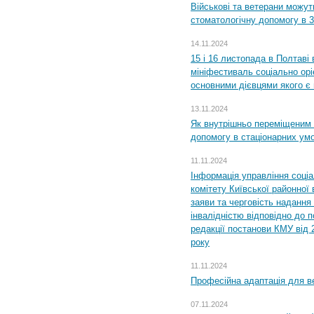
Військові та ветерани можу
стоматологічну допомогу в 
14.11.2024
15 і 16 листопада в Полтав
мініфестиваль соціально орі
основними дієвцями якого є в
13.11.2024
Як внутрішньо переміщеним 
допомогу в стаціонарних ум
11.11.2024
Інформація управління соці
комітету Київської районної 
заяви та черговість надання 
інвалідністю відповідно до 
редакції постанови КМУ від 
року
11.11.2024
Професійна адаптація для ве
07.11.2024