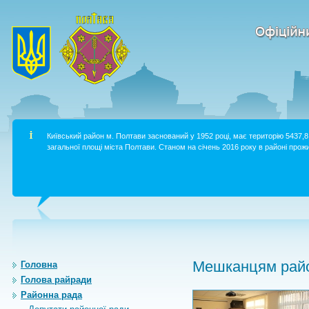
Київський район м. Полтави заснований у 1952 році, має територію 5437,8 
загальної площі міста Полтави. Станом на січень 2016 року в районі прожи
Мешканцям райо
Головна
Голова райради
Районна рада