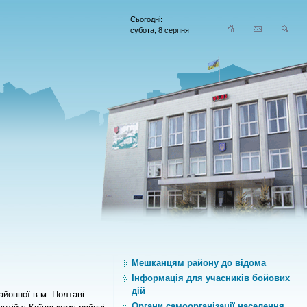
Сьогодні:
субота, 8 серпня
Мешканцям району до відома
Інформація для учасників бойових
дій
айонної в м. Полтаві
Органи самоорганiзацiї населення