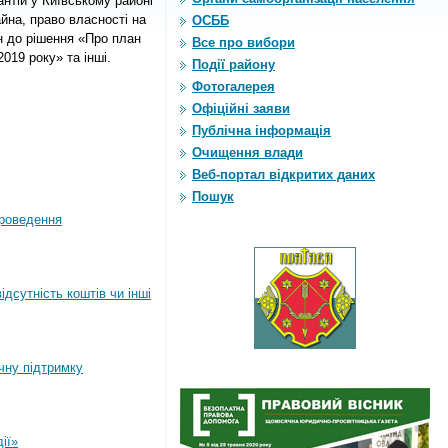
нтій у Київському районі
йна, право власності на
ОСББ
н до рішення «Про план
Все про вибори
019 року» та інші.
Події району
Фотогалерея
Офіційні заяви
Публічна інформація
Очищення влади
Веб-портал відкритих даних
Пошук
роведення
дсутність коштів чи інші
ічну підтримку
ії»