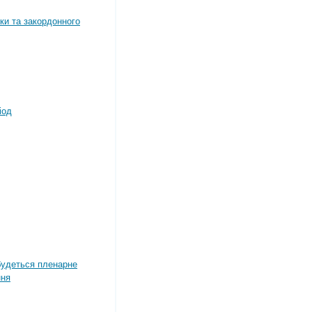
ки та закордонного
іод
дбудеться пленарне
ння