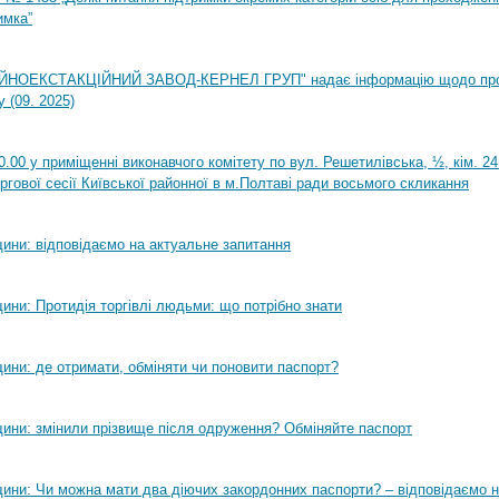
имка”
НОЕКСТАКЦІЙНИЙ ЗАВОД-КЕРНЕЛ ГРУП" надає інформацію щодо пр
 (09. 2025)
0.00 у приміщенні виконавчого комітету по вул. Решетилівська, ½, кім. 2
ргової сесії Київської районної в м.Полтаві ради восьмого скликання
ини: відповідаємо на актуальне запитання
ини: Протидія торгівлі людьми: що потрібно знати
ини: де отримати, обміняти чи поновити паспорт?
ини: змінили прізвище після одруження? Обміняйте паспорт
ини: Чи можна мати два діючих закордонних паспорти? – відповідаємо н