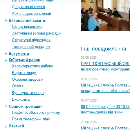
Депутати районної ради
Депутатські комісії
Архiв вiдеотрансляцiй
Виконавчий комітет
Склад виконкому
Заступники голови райради
Структурні підрозділи
Телефонний довідник
Інші повідомлення:
Документи
06.08.2026
Київський район
ПРАТ "ПОЛТАВСЬКИЙ ОЛІЙ
Характеристика району
післяпроєктного моніторингу
Видатні люди
Охорона здоров’я
08.07.2026
Міграційна служба Полтавщи
Освіта
складні життєві обставини?
Культура та спорт
Економіка
06.07.2026
Прийом громадян
08.07.2026 року з 9:00-13:
постраждалим від війни
Графік особистого прийому
Прямі телефонні лінії
29.06.2026
Вакансії
Міграційна служба Полтавщи