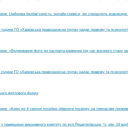
ини: Цифрова безбар’єрність: онлайн-сервіси, які спрощують взаємодію
00 години ГО «Харківська правозахисна група» надає правову та психолог
ини: «Вклеювання фото до паспорта-книжечки під час воєнного стану за
00 години ГО «Харківська правозахисна група» надає правову та психологі
чого житлового фонду
ини: «Кому до 4 серпня потрібно обміняти посвідку на тимчасове прожи
0 у приміщенні виконавчого комітету по вул.Решетилівська, ½, кім. 24 ві