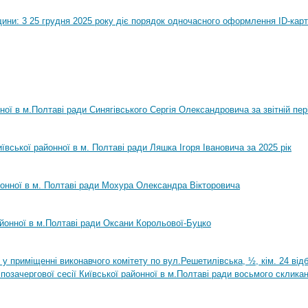
ини: 3 25 грудня 2025 року діє порядок одночасного оформлення ID-карт
нної в м.Полтаві ради Синягівського Сергія Олександровича за звітній пер
ївської районної в м. Полтаві ради Ляшка Ігоря Івановича за 2025 рік
йонної в м. Полтаві ради Мохура Олександра Вікторовича
айонної в м.Полтаві ради Оксани Корольової-Буцко
0 у приміщенні виконавчого комітету по вул.Решетилівська, ½, кім. 24 ві
позачергової сесії Київської районної в м.Полтаві ради восьмого склика