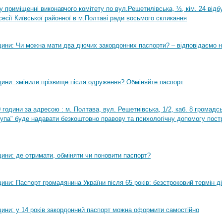
0 у приміщенні виконавчого комітету по вул.Решетилівська, ½, кім. 24 від
сесії Київської районної в м.Полтаві ради восьмого скликання
ини: Чи можна мати два діючих закордонних паспорти? – відповідаємо н
ини: змінили прізвище після одруження? Обміняйте паспорт
0 години за адресою : м. Полтава, вул. Решетиівська, 1/2, каб. 8 громадсь
рупа" буде надавати безкоштовно правову та психологічну допомогу пост
ини: де отримати, обміняти чи поновити паспорт?
ни: Паспорт громадянина України після 65 років: безстроковий термін ді
ини: у 14 років закордонний паспорт можна оформити самостійно