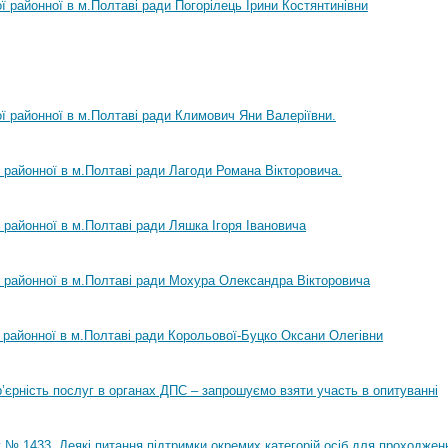
ої районної в м.Полтаві ради Погорілець Ірини Костянтинівни
ої районної в м.Полтаві ради Климович Яни Валеріївни.
ї районної в м.Полтаві ради Лагоди Романа Вікторовича.
ї районної в м.Полтаві ради Ляшка Ігоря Івановича
ї районної в м.Полтаві ради Мохура Олександра Вікторовича
ї районної в м.Полтаві ради Корольової-Буцко Оксани Олегівни
ар’єрність послуг в органах ДПС – запрошуємо взяти участь в опитуванні
 № 1433 „Деякі питання підтримки окремих категорій осіб для проходжен