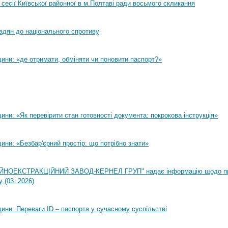
 сесії Київської районної в м.Полтаві ради восьмого скликання
адян до національного спротиву
ини: «де отримати, обміняти чи поновити паспорт?»
ни: «Як перевірити стан готовності документа: покрокова інструкція»
ни: «Безбар'єрний простір: що потрібно знати»
НОЕКСТРАКЦІЙНИЙ ЗАВОД-КЕРНЕЛ ГРУП" надає інформацію щодо п
 (03. 2026)
ини: Переваги ID – паспорта у сучасному суспільстві