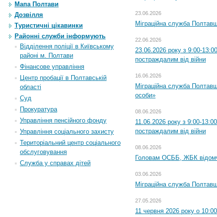
Мапа Полтави
23.06.2026
Дозвілля
Міграційна служба Полтавщ
Туристичні цікавинки
Районні служби інформують
22.06.2026
Відділення поліції в Київському
23.06.2026 року з 9:00-13:
районі м. Полтави
постраждалим від війни
Фінансове управління
16.06.2026
Центр пробації в Полтавській
Міграційна служба Полтавщ
області
особи»
Суд
Прокуратура
08.06.2026
Управління пенсійного фонду
11.06.2026 року з 9:00-13:
постраждалим від війни
Управління соціального захисту
Територіальний центр соціального
08.06.2026
обслуговування
Головам ОСББ, ЖБК відом
Служба у справах дітей
03.06.2026
Міграційна служба Полтавщ
27.05.2026
11 червня 2026 року о 10:0