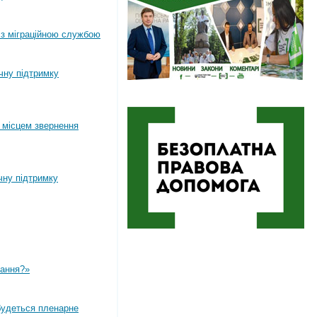
 з міграційною службою
ічну підтримку
 місцем звернення
чну підтримку
вання?»
дбудеться пленарне