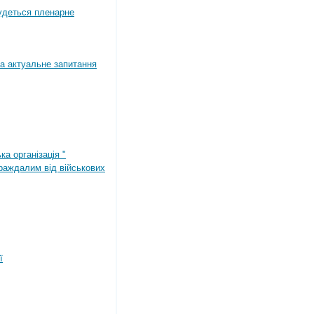
будеться пленарне
а актуальне запитання
ка організація "
раждалим від військових
ї