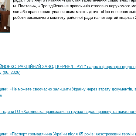
ради. Розглянуто питання «Про стан забезпечення соціальних гара
м. Полтави», «
Про здійснення правочинів стосовно нерухомого ма
яке або право користування яким мають діти», «Про внесення змі
роботи виконавчого комітету районної ради на четвертий квартал 2
НОЕКСТРАКЦІЙНИЙ ЗАВОД-КЕРНЕЛ ГРУП" надає інформацію щодо п
 (06. 2026)
ни: «Не можете своєчасно залишити Україну через втрату документів, ві
»
00 години ГО «Харківська правозахисна група» надає правову та психолог
ни: «Паспорт громадянина України після 65 років: безстроковий термін д