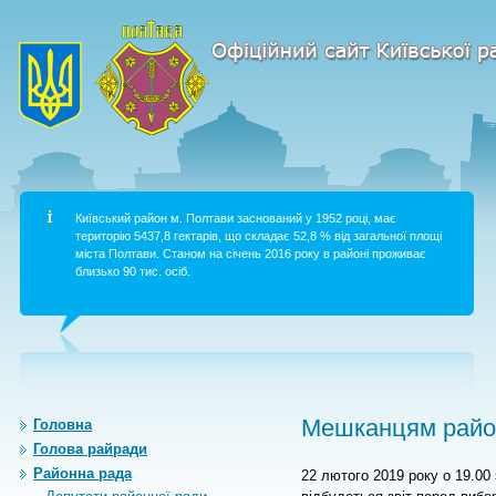
Київський район м. Полтави заснований у 1952 році, має
територію 5437,8 гектарів, що складає 52,8 % від загальної площі
міста Полтави. Станом на січень 2016 року в районі проживає
близько 90 тис. осіб.
Мешканцям район
Головна
Голова райради
Районна рада
22 лютого 2019 року о 19.00 