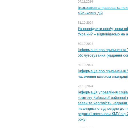
04.11.2024
Безкоштовна правова та пси
військових дій
31.10.2024
Як посвідчити особу, поки 
України? – відповідаємо на 
30.10.2024
Інформація про припинення 
обслуговування (надання соц
30.10.2024
Інформація про припинення 
населення шляхом ліквідації
23.10.2024
Інформація управління соці
комітету Київської районної 
заяви та черговість надання 
інвалідністю відповідно до 
редакції постанови КМУ від 
року