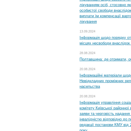
лікуванням осіб, стосовно 
особистої свободи внаслідок 
виплати їм компенсації варт
лікування
13.09.2024
Інформація щодо порядку от
місцях несвободи внаслідок з
28.08.2024
Полтавщина: де отримати, о
20.08.2024
Інформаційні матеріали щод
Невідкладних проміжних реп
насильства
20.08.2024
Інформація управління соці
комітету Київської районної 
заяви та черговість надання 
інвалідністю відповідно до 
редакції постанови КМУ від 
року