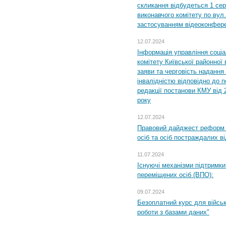
скликання відбудеться 1 сер
виконавчого комітету по вул.
застосуванням відеоконфер
12.07.2024
Інформація управління соці
комітету Київської районної 
заяви та черговість надання 
інвалідністю відповідно до 
редакції постанови КМУ від 
року
12.07.2024
Правовий дайджест реформ 
осіб та осіб постраждалих ві
11.07.2024
Існуючі механізми підтримки
переміщених осіб (ВПО):
09.07.2024
Безоплатний курс для військ
роботи з базами даних"