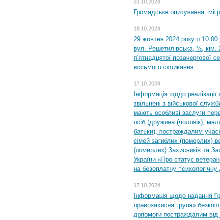
23.10.2024
Громадське опитування: міг
18.10.2024
29 жовтня 2024 року о 10.00
вул. Решетилівська, ½, кім.
п’ятнадцятої позачергової се
восьмого скликання
17.10.2024
Інформація щодо реалізації 
звільнені з військової служби
мають особливі заслуги пер
осіб (дружина (чоловік), мало
батьки), постраждалим учас
сімей загиблих (померлих) ве
(померлих) Захисників та За
України «Про статус ветерані
на безоплатну психологічну 
17.10.2024
Інформація щодо надання Гр
правозахисна група» безкошт
допомоги постраждалим від з