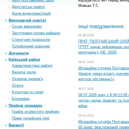
Депутати районної ради
відбудеться звіт перед вибо
Мовчан Т.С.
Депутатські комісії
Архiв вiдеотрансляцiй
Виконавчий комітет
Інші повідомлення:
Склад виконкому
Заступники голови райради
06.08.2026
Структурні підрозділи
ПРАТ "ПОЛТАВСЬКИЙ ОЛІ
Телефонний довідник
ГРУП" надає інформацію що
моніторингу (06. 2026)
Документи
Київський район
08.07.2026
Характеристика району
Міграційна служба Полтавщ
Видатні люди
Україну через втрату докумен
Охорона здоров’я
життєві обставини?»
Освіта
06.07.2026
Культура та спорт
08.07.2026 року з 9:00-13:0
Економіка
група» надає правову та пс
Прийом громадян
війни
Графік особистого прийому
29.06.2026
Прямі телефонні лінії
Міграційна служба Полтавщи
Вакансії
65 років: безстроковий термін