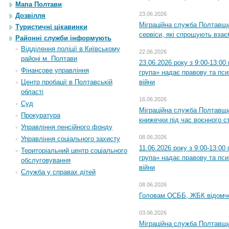
Мапа Полтави
23.06.2026
Дозвілля
Міграційна служба Полтавщи
Туристичні цікавинки
сервіси, які спрощують вза
Районні служби інформують
Відділення поліції в Київському
22.06.2026
районі м. Полтави
23.06.2026 року з 9:00-13:0
Фінансове управління
група» надає правову та пс
війни
Центр пробації в Полтавській
області
16.06.2026
Суд
Міграційна служба Полтавщ
Прокуратура
книжечки під час воєнного с
Управління пенсійного фонду
08.06.2026
Управління соціального захисту
11.06.2026 року з 9:00-13:0
Територіальний центр соціального
група» надає правову та пс
обслуговування
війни
Служба у справах дітей
08.06.2026
Головам ОСББ, ЖБК відомч
03.06.2026
Міграційна служба Полтавщи