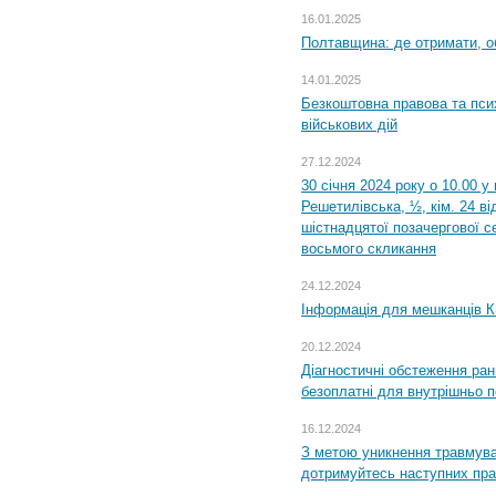
16.01.2025
Полтавщина: де отримати, о
14.01.2025
Безкоштовна правова та пси
військових дій
27.12.2024
30 січня 2024 року о 10.00 у
Решетилівська, ½, кім. 24 в
шістнадцятої позачергової се
восьмого скликання
24.12.2024
Інформація для мешканців К
20.12.2024
Діагностичні обстеження ра
безоплатні для внутрішньо 
16.12.2024
З метою уникнення травмува
дотримуйтесь наступних пр