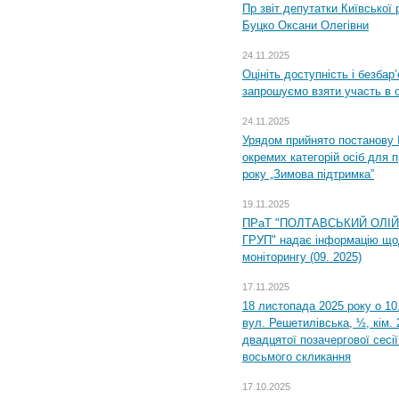
Пр звіт депутатки Київської
Буцко Оксани Олегівни
24.11.2025
Оцініть доступність і безбар
запрошуємо взяти участь в 
24.11.2025
Урядом прийнято постанову 
окремих категорій осіб для 
року „Зимова підтримка”
19.11.2025
ПРаТ "ПОЛТАВСЬКИЙ ОЛІ
ГРУП" надає інформацію що
моніторингу (09. 2025)
17.11.2025
18 листопада 2025 року о 10
вул. Решетилівська, ½, кім.
двадцятої позачергової сесії
восьмого скликання
17.10.2025