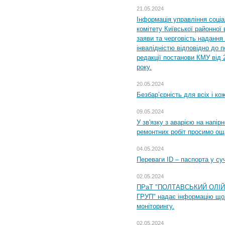
21.05.2024
Інформація управління соці
комітету Київської районної 
заяви та черговість надання 
інвалідністю відповідно до 
редакції постанови КМУ від 
року.
20.05.2024
Безбар’єрність для всіх і ко
09.05.2024
У зв'язку з аварією на напір
ремонтних робіт просимо ощ
04.05.2024
Переваги ID – паспорта у су
02.05.2024
ПРаТ "ПОЛТАВСЬКИЙ ОЛІ
ГРУП" надає інформацію що
моніторингу.
02.05.2024