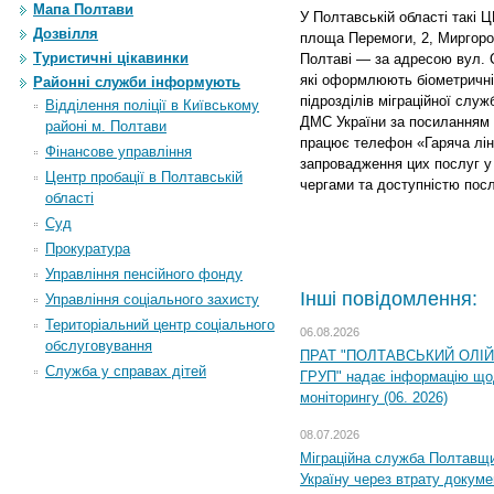
Мапа Полтави
У Полтавській області такі
Дозвілля
площа Перемоги, 2, Миргород
Туристичні цікавинки
Полтаві — за адресою вул. С
які оформлюють біометричні
Районні служби інформують
підрозділів міграційної служ
Відділення поліції в Київському
ДМС України за посиланням h
районі м. Полтави
працює телефон «Гаряча лінія
Фінансове управління
запровадження цих послуг у
Центр пробації в Полтавській
чергами та доступністю пос
області
Суд
Прокуратура
Управління пенсійного фонду
Інші повідомлення:
Управління соціального захисту
Територіальний центр соціального
06.08.2026
обслуговування
ПРАТ "ПОЛТАВСЬКИЙ ОЛІ
Служба у справах дітей
ГРУП" надає інформацію що
моніторингу (06. 2026)
08.07.2026
Міграційна служба Полтавщ
Україну через втрату докумен