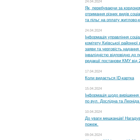
24.04.2024
Як, перебуваючи за кордоном
отримання різних видів соці
та пільг на оплату житлово
24.04.2024
Інформація управління соці
комітету Київської районної 
заяви та черговість надання 
інвалідністю відповідно до 
редакції постанови КМУ від 
17.04.2024
Коли видається ID-картка
15.04.2024
Інформація щодо вирішення 
по вул. Дослідна та Леоніда
10.04.2024
До уваги мешканців! Нагаду
пожеж.
09.04.2024