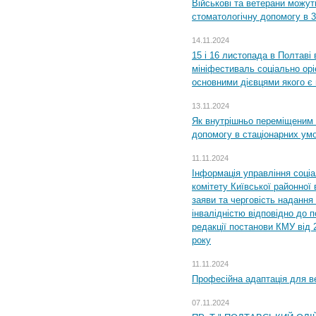
Військові та ветерани можу
стоматологічну допомогу в 
14.11.2024
15 і 16 листопада в Полтав
мініфестиваль соціально орі
основними дієвцями якого є в
13.11.2024
Як внутрішньо переміщеним 
допомогу в стаціонарних ум
11.11.2024
Інформація управління соці
комітету Київської районної 
заяви та черговість надання 
інвалідністю відповідно до 
редакції постанови КМУ від 
року
11.11.2024
Професійна адаптація для ве
07.11.2024