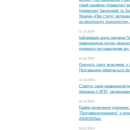
сімей загиблих (померлих) ве
(померлих) Захисників та За
України «Про статус ветерані
на безоплатну психологічну 
17.10.2024
Інформація щодо надання Гр
правозахисна група» безкошт
допомоги постраждалим від з
15.10.2024
Очікують своїх власників: у
Полтавщини зберігається бі
14.10.2024
Стартує серія правопросвіт
обізнаності ВПО, організов
04.10.2024
Графік включення опалення
"Полтаватеплоенерго" з поч
2024/2025рр.
04.10.2024