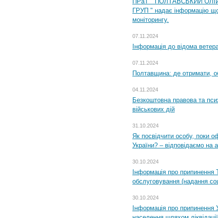
ПРаТ " ПОЛТАВСЬКИЙ ОЛІ
ГРУП " надає інформацію що
моніторингу.
07.11.2024
Інформація до відома ветера
07.11.2024
Полтавщина: де отримати, о
04.11.2024
Безкоштовна правова та пси
військових дій
31.10.2024
Як посвідчити особу, поки 
України? – відповідаємо на 
30.10.2024
Інформація про припинення 
обслуговування (надання соц
30.10.2024
Інформація про припинення 
населення шляхом ліквідації