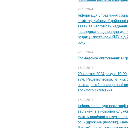
23.10.2024
Інформація управління соці
комітету Київської районної 
заяви та черговість надання 
інвалідністю відповідно до 
редакції постанови КМУ від 
року
23.10.2024
Громадське опитування: міг
18.10.2024
29 жовтня 2024 року о 10.00
вул. Решетилівська, ½, кім.
п’ятнадцятої позачергової се
восьмого скликання
17.10.2024
Інформація щодо реалізації 
звільнені з військової служби
мають особливі заслуги пер
осіб (дружина (чоловік), мало
батьки), постраждалим учас