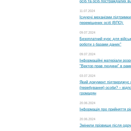
осіб та осіб постраждалих ві
11.07.2024
Існуючі механізми підтримки
переміщених осіб (ВПО):
09.07.2024
Безоплатний курс для військ
роботи з базами даних"
09.07.2024
Інформаційні матеріали розр
"Вектор прав людини" в рам
03.07.2024
Який документ підтверджує 
(перебування) особи? – відп
громадян
20.06.2024
Інформація про прийняття р
20.06.2024
Змінили прізвище після одр