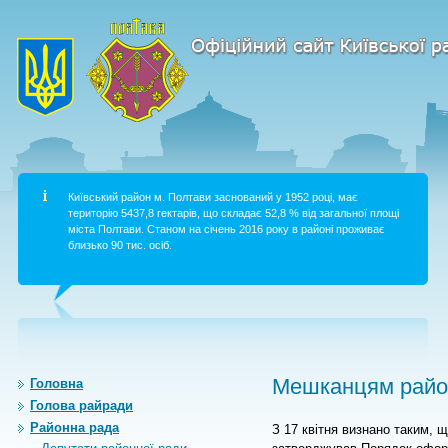
Київський район м. Полтави заснований у 1952 році, має
територію 5437,8 гектарів, що складає 52,8 % від загальної площі
міста Полтави. Станом на січень 2016 року в районі проживає
близько 90 тис. осіб.
Мешканцям район
Головна
Голова райради
Районна рада
З 17 квітня визнано таким, 