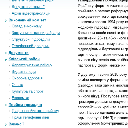
Депутати районної ради
затверджував Порядок оформ
України у формі книжечки зр
Депутатські комісії
прийнято в рамках реформув
Архiв вiдеотрансляцiй
врахуванням того, що паспо
Виконавчий комітет
книжечки зразка 1994 року в
Склад виконкому
жодному підрозділі міграцій
Заступники голови райради
бажанням особи вклеїти фот
досягненні 25- та 45-річного
Структурні підрозділи
правових актах, тому така п
Телефонний довідник
підрозділами Державної міг
Документи
адмінпослуг. Таким чином, як
Київський район
річного віку особа самостій
Характеристика району
паспорта у формі книжечки, 
Видатні люди
У другому півріччі 2018 рок
Охорона здоров’я
заміни паспорта у формі кни
Освіта
(сьогодні така заміна можли
або втрати паспорта, а також
Культура та спорт
річного віку). Поступове за
Економіка
громадян до заміни документ
Прийом громадян
європейських країн та з мет
Графік особистого прийому
черг. На сьогоднішній день 
Прямі телефонні лінії
адмінпослуг (ЦНАП) в різних
оформлення біометричних д
Вакансії