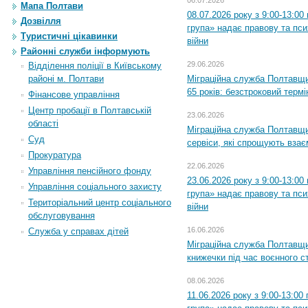
Мапа Полтави
08.07.2026 року з 9:00-13:0
Дозвілля
група» надає правову та пс
Туристичні цікавинки
війни
Районні служби інформують
29.06.2026
Відділення поліції в Київському
Міграційна служба Полтавщи
районі м. Полтави
65 років: безстроковий термін
Фінансове управління
Центр пробації в Полтавській
23.06.2026
області
Міграційна служба Полтавщи
Суд
сервіси, які спрощують вза
Прокуратура
22.06.2026
Управління пенсійного фонду
23.06.2026 року з 9:00-13:0
Управління соціального захисту
група» надає правову та пс
Територіальний центр соціального
війни
обслуговування
16.06.2026
Служба у справах дітей
Міграційна служба Полтавщ
книжечки під час воєнного с
08.06.2026
11.06.2026 року з 9:00-13:0