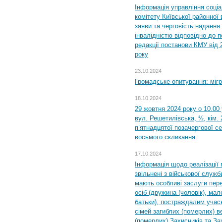
Інформація управління соці
комітету Київської районної 
заяви та черговість надання 
інвалідністю відповідно до 
редакції постанови КМУ від 
року
23.10.2024
Громадське опитування: міг
18.10.2024
29 жовтня 2024 року о 10.00
вул. Решетилівська, ½, кім.
п’ятнадцятої позачергової се
восьмого скликання
17.10.2024
Інформація щодо реалізації 
звільнені з військової служби
мають особливі заслуги пер
осіб (дружина (чоловік), мало
батьки), постраждалим учас
сімей загиблих (померлих) ве
(померлих) Захисників та За