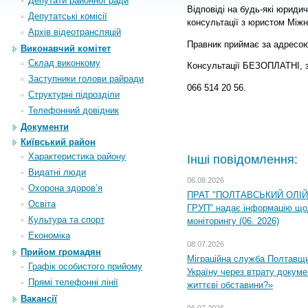
Депутати районної ради
Відповіді на будь-які юриди
Депутатські комісії
консультації з юристом Міжн
Архiв вiдеотрансляцiй
Правник приймає за адресою:
Виконавчий комітет
Склад виконкому
Консультації БЕЗОПЛАТНІ, 
Заступники голови райради
066 514 20 56.
Структурні підрозділи
Телефонний довідник
Документи
Київський район
Характеристика району
Інші повідомлення:
Видатні люди
06.08.2026
Охорона здоров’я
ПРАТ "ПОЛТАВСЬКИЙ ОЛІ
Освіта
ГРУП" надає інформацію що
Культура та спорт
моніторингу (06. 2026)
Економіка
08.07.2026
Прийом громадян
Міграційна служба Полтавщ
Графік особистого прийому
Україну через втрату докумен
Прямі телефонні лінії
життєві обставини?»
Вакансії
06.07.2026