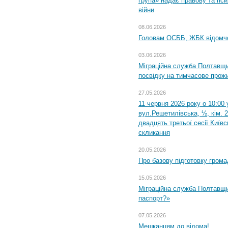
група» надає правову та пс
війни
08.06.2026
Головам ОСББ, ЖБК відомч
03.06.2026
Міграційна служба Полтавщи
посвідку на тимчасове прож
27.05.2026
11 червня 2026 року о 10:00 
вул.Решетилівська, ½, кім. 
двадцять третьої сесії Київ
скликання
20.05.2026
Про базову підготовку грома
15.05.2026
Міграційна служба Полтавщи
паспорт?»
07.05.2026
Мешканцям до відома!