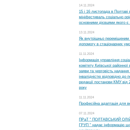
14.11.2024
15 і 16 листопада в Полтав
мініфестиваль соціально орі
основними дієвцями якого є в
13.11.2024
Як внутрішньо переміщеним 
допомогу в стаціонарних ум
11.11.2024
Інформація управління соці
комітету Київської районної 
заяви та черговість надання 
інвалідністю відповідно до 
редакції постанови КМУ від 
року
11.11.2024
Професійна адаптація для ве
07.11.2024
ПРаТ " ПОЛТАВСЬКИЙ ОЛІ
ГРУП " надає інформацію що