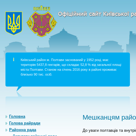
Київський район м. Полтави заснований у 1952 році, має
територію 5437,8 гектарів, що складає 52,8 % від загальної площі
міста Полтави. Станом на січень 2016 року в районі проживає
близько 90 тис. осіб.
Мешканцям район
Головна
Голова райради
Районна рада
До уваги полтавців та внутр