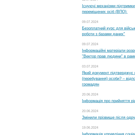
Існуючі механізми підтримки
переміщених осіб (ВПО):
09.07.2024
Безоплатний курс для військ
роботи з базами даних"
09.07.2024
Інформаційні матеріали розр
"Вектор прав людини" в рам
03.07.2024
Який документ підтверджує 
(перебування) особи? – відп
громадян
20.06.2024
Інформація про прийняття р
20.06.2024
Змінили прізвище після одр
19.06.2024
Інформація управління соці