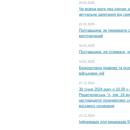
29.01.2025
Чи можна мати два діючих з
актуальне запитання від гр
22.01.2025
Полтавщина: як перевірити 
виготовлений
16.01.2025
Полтавщина: де отримати, о
14.01.2025
Безкоштовна правова та пси
військових дій
27.12.2024
30 січня 2024 року о 10.00 у
Решетилівська, ½, кім. 24 в
шістнадцятої позачергової се
восьмого скликання
24.12.2024
Інформація для мешканців К