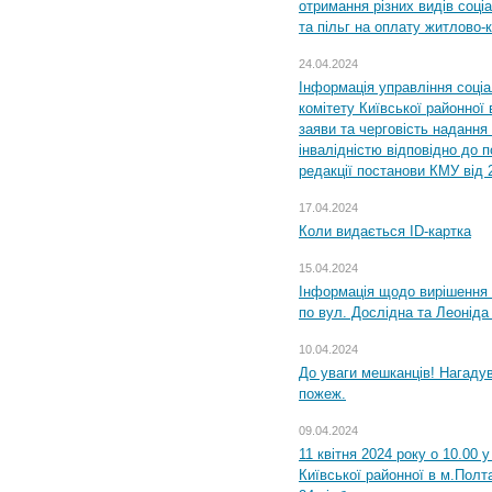
отримання різних видів соці
та пільг на оплату житлово
24.04.2024
Інформація управління соці
комітету Київської районної 
заяви та черговість надання 
інвалідністю відповідно до 
редакції постанови КМУ від 
17.04.2024
Коли видається ID-картка
15.04.2024
Інформація щодо вирішення 
по вул. Дослідна та Леоніда
10.04.2024
До уваги мешканців! Нагаду
пожеж.
09.04.2024
11 квітня 2024 року о 10.00 
Київської районної в м.Полта