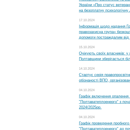
України «Про статус ветерані
на безоплатну психологічну 
17.10.2024
Інформація щодо надання Гр
правозахисна група» безкошт
допомоги постраждалим від з
15.10.2024
Очікують своїх власників: у
Полтавщини зберігається бі
14.10.2024
Стартує серія правопросвіт
обізнаності ВПО, організов
04.10.2024
Графік включення опалення
"Полтаватеплоенерго" з поч
2024/2025рр.
04.10.2024
Графік проведення пробног
"Полтаватеплоенерго" до по