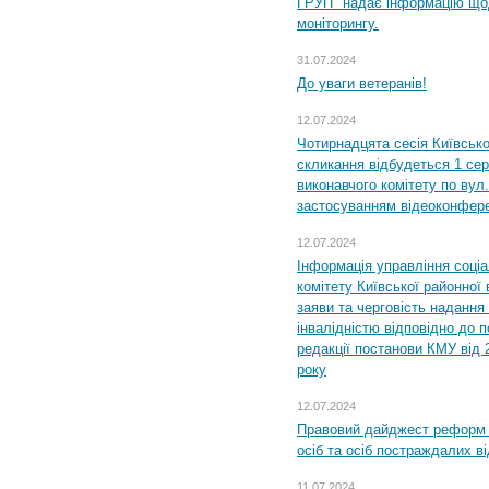
ГРУП" надає інформацію що
моніторингу.
31.07.2024
До уваги ветеранів!
12.07.2024
Чотирнадцята сесія Київсько
скликання відбудеться 1 сер
виконавчого комітету по вул.
застосуванням відеоконфер
12.07.2024
Інформація управління соці
комітету Київської районної 
заяви та черговість надання 
інвалідністю відповідно до 
редакції постанови КМУ від 
року
12.07.2024
Правовий дайджест реформ 
осіб та осіб постраждалих ві
11.07.2024