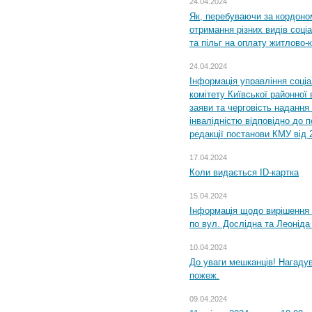
24.04.2024
Як, перебуваючи за кордоном
отримання різних видів соці
та пільг на оплату житлово
24.04.2024
Інформація управління соці
комітету Київської районної 
заяви та черговість надання 
інвалідністю відповідно до 
редакції постанови КМУ від 
17.04.2024
Коли видається ID-картка
15.04.2024
Інформація щодо вирішення 
по вул. Дослідна та Леоніда
10.04.2024
До уваги мешканців! Нагаду
пожеж.
09.04.2024