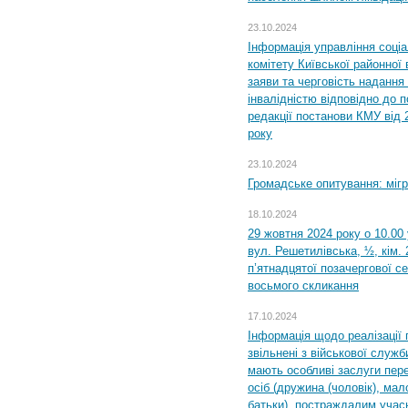
23.10.2024
Інформація управління соці
комітету Київської районної 
заяви та черговість надання 
інвалідністю відповідно до 
редакції постанови КМУ від 
року
23.10.2024
Громадське опитування: міг
18.10.2024
29 жовтня 2024 року о 10.00
вул. Решетилівська, ½, кім.
п’ятнадцятої позачергової се
восьмого скликання
17.10.2024
Інформація щодо реалізації 
звільнені з військової служби
мають особливі заслуги пер
осіб (дружина (чоловік), мало
батьки), постраждалим учас