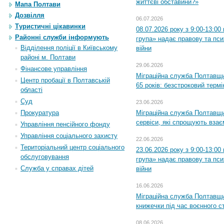
життєві обставини?»
Мапа Полтави
Дозвілля
06.07.2026
Туристичні цікавинки
08.07.2026 року з 9:00-13:0
Районні служби інформують
група» надає правову та пс
Відділення поліції в Київському
війни
районі м. Полтави
29.06.2026
Фінансове управління
Міграційна служба Полтавщи
Центр пробації в Полтавській
65 років: безстроковий термін
області
Суд
23.06.2026
Прокуратура
Міграційна служба Полтавщи
сервіси, які спрощують вза
Управління пенсійного фонду
Управління соціального захисту
22.06.2026
Територіальний центр соціального
23.06.2026 року з 9:00-13:0
обслуговування
група» надає правову та пс
Служба у справах дітей
війни
16.06.2026
Міграційна служба Полтавщ
книжечки під час воєнного с
08.06.2026