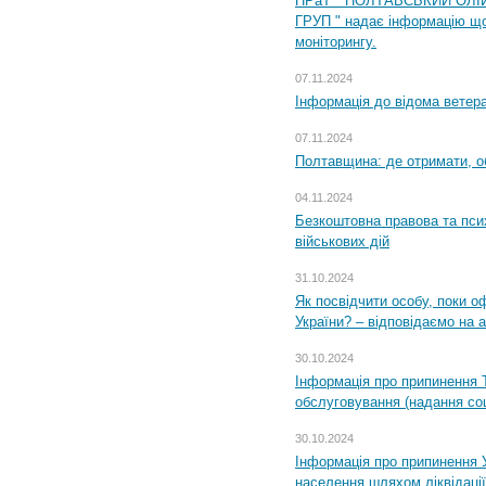
ПРаТ " ПОЛТАВСЬКИЙ ОЛІ
ГРУП " надає інформацію що
моніторингу.
07.11.2024
Інформація до відома ветера
07.11.2024
Полтавщина: де отримати, о
04.11.2024
Безкоштовна правова та пси
військових дій
31.10.2024
Як посвідчити особу, поки 
України? – відповідаємо на 
30.10.2024
Інформація про припинення 
обслуговування (надання соц
30.10.2024
Інформація про припинення 
населення шляхом ліквідації