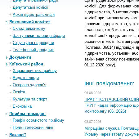
Депутати районної ради
що в грудні 20
20 року
припи
комісії.
Для формування ново
Депутатські комісії
підприємства,
З метою форм
Архiв вiдеотрансляцiй
комісії при виконавчому комі
Виконавчий комітет
просимо підприємства, устан
Склад виконкому
власності, які бажають вкл
Заступники голови райради
комісії своїх представників,
районної в місті Полтаві рад
Структурні підрозділи
Полтава, 36014) відповідні п
Телефонний довідник
підприємства, установи, або 
Документи
закінчення строку повноваже
Київський район
01.12.2020 року).
Характеристика району
Видатні люди
Інші повідомлення:
Охорона здоров’я
Освіта
06.08.2026
Культура та спорт
ПРАТ "ПОЛТАВСЬКИЙ ОЛІ
ГРУП" надає інформацію що
Економіка
моніторингу (06. 2026)
Прийом громадян
Графік особистого прийому
08.07.2026
Прямі телефонні лінії
Міграційна служба Полтавщ
Україну через втрату докумен
Вакансії