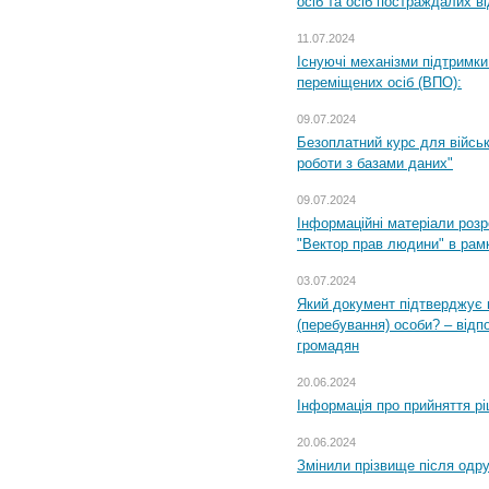
осіб та осіб постраждалих ві
11.07.2024
Існуючі механізми підтримки
переміщених осіб (ВПО):
09.07.2024
Безоплатний курс для військ
роботи з базами даних"
09.07.2024
Інформаційні матеріали розр
"Вектор прав людини" в рам
03.07.2024
Який документ підтверджує 
(перебування) особи? – відп
громадян
20.06.2024
Інформація про прийняття р
20.06.2024
Змінили прізвище після одр