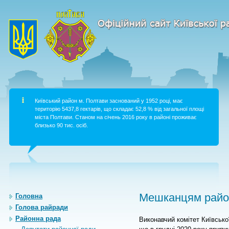
Київський район м. Полтави заснований у 1952 році, має
територію 5437,8 гектарів, що складає 52,8 % від загальної площі
міста Полтави. Станом на січень 2016 року в районі проживає
близько 90 тис. осіб.
Мешканцям район
Головна
Голова райради
Районна рада
Виконавчий комітет Київсько