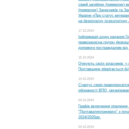
сімей загиблих (померлих) ве
(померлих) Захисників та За
України «Про статус ветерані
на безоплатну психологічну 
17.10.2024
Інформація щодо надання Гр
правозахисна група» безкошт
допомоги постраждалим від з
15.10.2024
Очікують своїх власників: у
Полтавщини зберігається бі
14.10.2024
Стартує серія правопросвіт
обізнаності ВПО, організов
04.10.2024
Графік включення опалення
"Полтаватеплоенерго" з поч
2024/2025рр.
04.10.2024