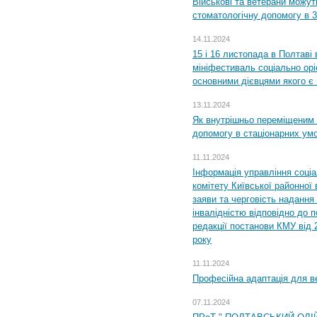
Військові та ветерани можу
стоматологічну допомогу в 
14.11.2024
15 і 16 листопада в Полтав
мініфестиваль соціально орі
основними дієвцями якого є в
13.11.2024
Як внутрішньо переміщеним 
допомогу в стаціонарних ум
11.11.2024
Інформація управління соці
комітету Київської районної 
заяви та черговість надання 
інвалідністю відповідно до 
редакції постанови КМУ від 
року
11.11.2024
Професійна адаптація для ве
07.11.2024