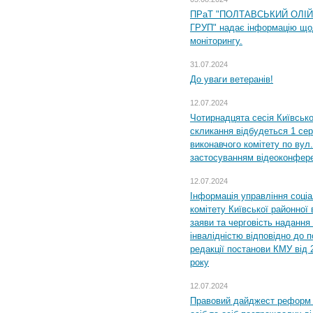
ПРаТ "ПОЛТАВСЬКИЙ ОЛІ
ГРУП" надає інформацію що
моніторингу.
31.07.2024
До уваги ветеранів!
12.07.2024
Чотирнадцята сесія Київсько
скликання відбудеться 1 сер
виконавчого комітету по вул.
застосуванням відеоконфер
12.07.2024
Інформація управління соці
комітету Київської районної 
заяви та черговість надання 
інвалідністю відповідно до 
редакції постанови КМУ від 
року
12.07.2024
Правовий дайджест реформ 