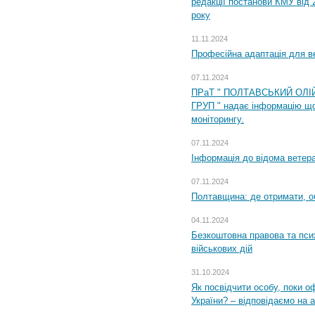
редакції постанови КМУ від 
року
11.11.2024
Професійна адаптація для ве
07.11.2024
ПРаТ " ПОЛТАВСЬКИЙ ОЛІ
ГРУП " надає інформацію що
моніторингу.
07.11.2024
Інформація до відома ветера
07.11.2024
Полтавщина: де отримати, о
04.11.2024
Безкоштовна правова та пси
військових дій
31.10.2024
Як посвідчити особу, поки 
України? – відповідаємо на 