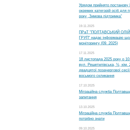
Урядом прийнято постанову 
окремих категорій осіб для 
року „Зимова підтримка”
19.11.2025
ПРаТ "ПОЛТАВСЬКИЙ ОЛІ
ГРУП" надає інформацію що
моніторингу (09. 2025)
17.11.2025
18 листопада 2025 року о 10
вул. Решетилівська, ½, кім.
двадцятої позачергової сесії
восьмого скликання
17.10.2025
Міграційна служба Полтавщи
запитання
13.10.2025
Міграційна служба Полтавщи
потрібно знати
09.10.2025