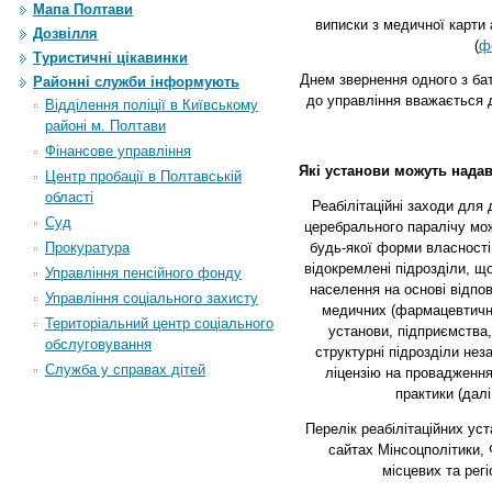
Мапа Полтави
виписки з медичної карти 
Дозвілля
(
ф
Туристичні цікавинки
Днем звернення одного з бат
Районні служби інформують
до управління вважається 
Відділення поліції в Київському
районі м. Полтави
Фінансове управління
Які установи можуть надава
Центр пробації в Полтавській
області
Реабілітаційні заходи для 
Суд
церебрального паралічу
мож
будь-якої форми власності 
Прокуратура
відокремлені підрозділи, 
Управління пенсійного фонду
населення на основі відпов
Управління соціального захисту
медичних (фармацевтичних
Територіальний центр соціального
установи, підприємства,
обслуговування
структурні підрозділи нез
Служба у справах дітей
ліцензію на провадження
практики (далі
Перелік реабілітаційних ус
сайтах Мінсоцполітики, 
місцевих та регі