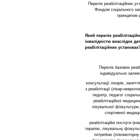
Перелік реабілітаційних у
Фондом соціального захи
принципом р
Який перелік реабілітаційн
інвалідністю
внаслідок ди
реабілітаційних установах
Перелік базових реаб
індивідуально залеж
консультації лікарів, занят
з реабілітації (лікар-невроло
педіатр, педагог соціаль
реабілітаційної медицини
лікувальної фізкультури,
спортивної медицин
реабілітаційні послуги (ко
терапію, лікувальну фізкуль
потребою (локомоторну 