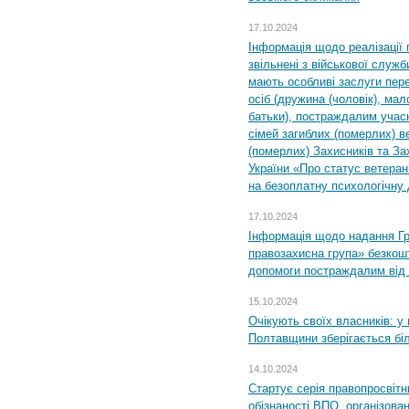
17.10.2024
Інформація щодо реалізації 
звільнені з військової служби
мають особливі заслуги пер
осіб (дружина (чоловік), мало
батьки), постраждалим учас
сімей загиблих (померлих) ве
(померлих) Захисників та За
України «Про статус ветерані
на безоплатну психологічну 
17.10.2024
Інформація щодо надання Гр
правозахисна група» безкошт
допомоги постраждалим від з
15.10.2024
Очікують своїх власників: у
Полтавщини зберігається бі
14.10.2024
Стартує серія правопросвіт
обізнаності ВПО, організов