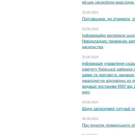
місцях несвободи внаслідок з
28.08.2024
Полтавщина: де отримати, о
20.08.2024
Інформаційні матеріали щод
Невідкладних проміжних реп
насильства
20.08.2024
Інформація управління соці
комітету Київської районної 
заяви та черговість надання 
інвалідністю відповідно до 
редакції постанови КМУ від 
року
09.08.2024
Щодо загрозливої ситуації п
06.08.2024
Про початок громадського о