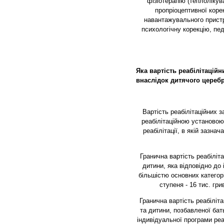
фізіотерапію (теплолікув
пропріоцептивної коре
навантажувального пристр
психологічну корекцію, пед
Яка вартість реабілітаційн
внаслідок дитячого цереб
Вартість реабілітаційних 
реабілітаційною установою
реабілітації, в якій зазна
Гранична вартість реабіліт
дитини, яка відповідно до 
більшістю основних категорі
ступеня - 16 тис. грив
Гранична вартість реабіліта
та дитини, позбавленої бат
індивідуальної програми реа