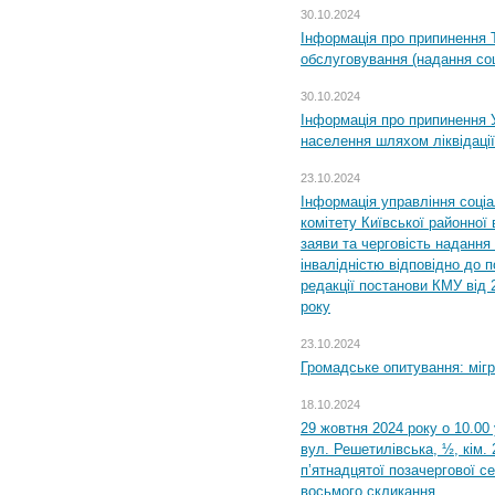
30.10.2024
Інформація про припинення 
обслуговування (надання соц
30.10.2024
Інформація про припинення 
населення шляхом ліквідації
23.10.2024
Інформація управління соці
комітету Київської районної 
заяви та черговість надання 
інвалідністю відповідно до 
редакції постанови КМУ від 
року
23.10.2024
Громадське опитування: міг
18.10.2024
29 жовтня 2024 року о 10.00
вул. Решетилівська, ½, кім.
п’ятнадцятої позачергової се
восьмого скликання