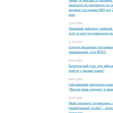
заяви та черговість надання 
інвалідністю відповідно до 
редакції постанови КМУ від 
року
12.07.2024
Правовий дайджест реформ 
осіб та осіб постраждалих ві
11.07.2024
Існуючі механізми підтримки
переміщених осіб (ВПО):
09.07.2024
Безоплатний курс для військ
роботи з базами даних"
09.07.2024
Інформаційні матеріали розр
"Вектор прав людини" в рам
03.07.2024
Який документ підтверджує 
(перебування) особи? – відп
громадян