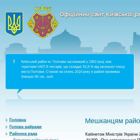
Київський район м. Полтави заснований у 1952 році, має
територію 5437,8 гектарів, що складає 52,8 % від загальної площі
міста Полтави. Станом на січень 2016 року в районі проживає
близько 90 тис. осіб.
Мешканцям район
Головна
Голова райради
Районна рада
Кабінетом Міністрів України