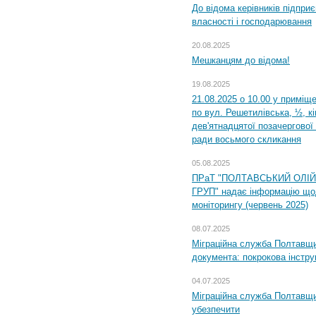
До відома керівників підприє
власності і господарювання
20.08.2025
Мешканцям до відома!
19.08.2025
21.08.2025 о 10.00 у приміщ
по вул. Решетилівська, ½, к
дев'ятнадцятої позачергової 
ради восьмого скликання
05.08.2025
ПРаТ "ПОЛТАВСЬКИЙ ОЛІ
ГРУП" надає інформацію що
моніторингу (червень 2025)
08.07.2025
Міграційна служба Полтавщин
документа: покрокова інстру
04.07.2025
Міграційна служба Полтавщи
убезпечити