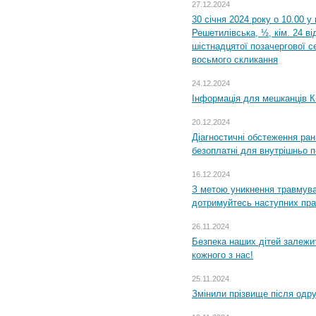
27.12.2024
30 січня 2024 року о 10.00 у
Решетилівська, ½, кім. 24 в
шістнадцятої позачергової се
восьмого скликання
24.12.2024
Інформація для мешканців К
20.12.2024
Діагностичні обстеження ра
безоплатні для внутрішньо 
16.12.2024
З метою уникнення травмува
дотримуйтесь наступних пр
26.11.2024
Безпека наших дітей залежит
кожного з нас!
25.11.2024
Змінили прізвище після одр