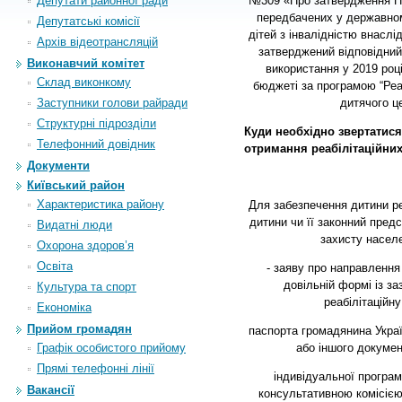
Депутати районної ради
№309 «
Про затвердження По
передбачених у державном
Депутатські комісії
дітей з інвалідністю внаслі
Архiв вiдеотрансляцiй
затверджений відповідни
Виконавчий комітет
використання у 2019 роц
Склад виконкому
бюджеті за програмою “Реаб
Заступники голови райради
дитячого ц
Структурні підрозділи
Куди необхідно звертатися
Телефонний довідник
отримання реабілітаційних
Документи
Київський район
Характеристика району
Для забезпечення дитини ре
дитини чи її законний пред
Видатні люди
захисту насел
Охорона здоров’я
Освіта
- заяву про направлення 
довільній формі із з
Культура та спорт
реабілітаційн
Економіка
Прийом громадян
паспорта громадянина Украї
або іншого докумен
Графік особистого прийому
Прямі телефонні лінії
індивідуальної програм
Вакансії
консультативною комісією