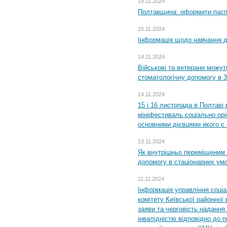
19.11.2024
Полтавщина: оформити паспо
15.11.2024
Інформація щодо навчання дл
14.11.2024
Військові та ветерани можу
стоматологічну допомогу в 
14.11.2024
15 і 16 листопада в Полтав
мініфестиваль соціально орі
основними дієвцями якого є в
13.11.2024
Як внутрішньо переміщеним 
допомогу в стаціонарних ум
11.11.2024
Інформація управління соці
комітету Київської районної 
заяви та черговість надання 
інвалідністю відповідно до 