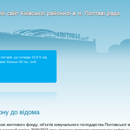
гектарів, що складає 52,8 % від
ває близько 90 тис. осіб.
ну до відома
вкою житлового фонду, об’єктів комунального господарства Полтавської м