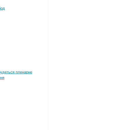
іод
дбудеться пленарне
ння