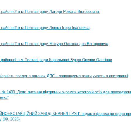
ї районної в м.Полтаві ради Лагоди Романа Вікторовича.
ї районної в м.Полтаві ради Ляшка Ігоря Івановича
ї районної в м.Полтаві ради Мохура Олександра Вікторовича
ї районної в м.Полтаві ради Корольової-Буцко Оксани Олегівни
ар’єрність послуг в органах ДПС – запрошуємо взяти участь в опитуванні
 № 1433 „Деякі питання підтримки окремих категорій осіб для проходжен
имка”
НОЕКСТАКЦІЙНИЙ ЗАВОД-КЕРНЕЛ ГРУП" надає інформацію щодо пр
 (09. 2025)