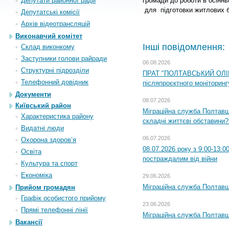
Депутати районної ради
громади до роботи в осіннь
для
підготовки житлових 
Депутатські комісії
Архiв вiдеотрансляцiй
Виконавчий комітет
Інші повідомлення:
Склад виконкому
Заступники голови райради
06.08.2026
Структурні підрозділи
ПРАТ "ПОЛТАВСЬКИЙ ОЛІЙ
Телефонний довідник
післяпроєктного моніторингу
Документи
08.07.2026
Київський район
Міграційна служба Полтавщи
Характеристика району
складні життєві обставини?
Видатні люди
06.07.2026
Охорона здоров’я
08.07.2026 року з 9:00-13:
Освіта
постраждалим від війни
Культура та спорт
Економіка
29.06.2026
Міграційна служба Полтавщи
Прийом громадян
Графік особистого прийому
23.06.2026
Прямі телефонні лінії
Міграційна служба Полтавщ
Вакансії