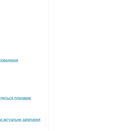
роведення
будеться пленарне
а актуальне запитання