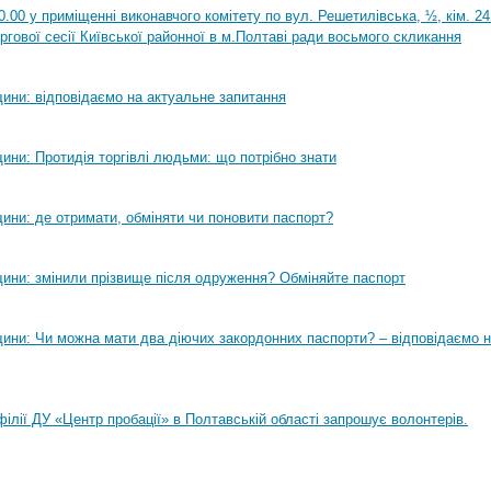
0.00 у приміщенні виконавчого комітету по вул. Решетилівська, ½, кім. 2
ргової сесії Київської районної в м.Полтаві ради восьмого скликання
ини: відповідаємо на актуальне запитання
ини: Протидія торгівлі людьми: що потрібно знати
ини: де отримати, обміняти чи поновити паспорт?
ини: змінили прізвище після одруження? Обміняйте паспорт
ини: Чи можна мати два діючих закордонних паспорти? – відповідаємо н
філії ДУ «Центр пробації» в Полтавській області запрошує волонтерів.