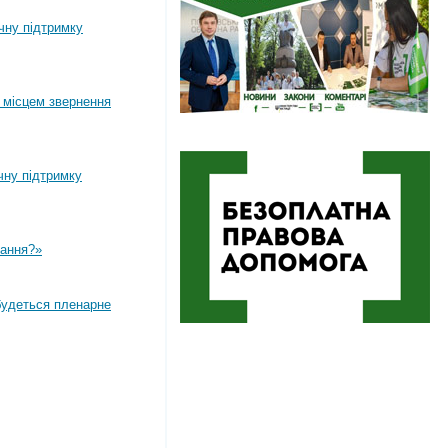
ічну підтримку
 місцем звернення
чну підтримку
вання?»
дбудеться пленарне