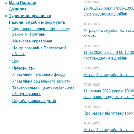
22.06.2026
Мапа Полтави
23.06.2026 року з 9:00-13:
Дозвілля
постраждалим від війни
Туристичні цікавинки
Районні служби інформують
16.06.2026
Відділення поліції в Київському
Міграційна служба Полтавщ
районі м. Полтави
особи»
Фінансове управління
08.06.2026
Центр пробації в Полтавській
11.06.2026 року з 9:00-13:
області
постраждалим від війни
Суд
Прокуратура
03.06.2026
Управління пенсійного фонду
Міграційна служба Полтавщ
Управління соціального захисту
27.05.2026
Територіальний центр соціального
11 червня 2026 року о 10:0
обслуговування
засідання двадцять третьої
Служба у справах дітей
20.05.2026
Про базову підготовку гром
15.05.2026
Міграційна служба Полтавщ