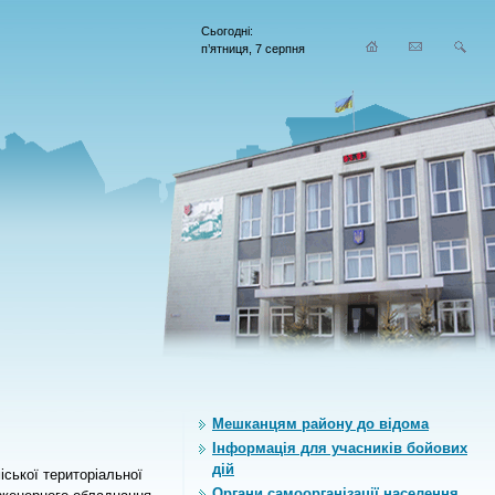
Сьогодні:
п’ятниця, 7 серпня
Мешканцям району до відома
Інформація для учасників бойових
дій
іської територіальної
Органи самоорганiзацiї населення