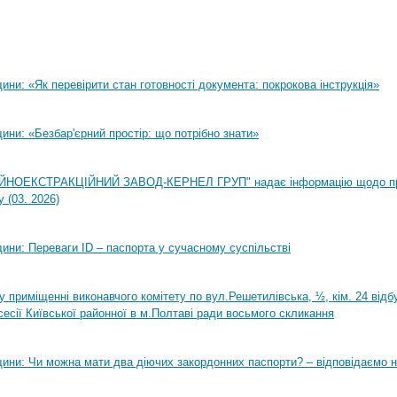
ни: «Як перевірити стан готовності документа: покрокова інструкція»
ни: «Безбар'єрний простір: що потрібно знати»
НОЕКСТРАКЦІЙНИЙ ЗАВОД-КЕРНЕЛ ГРУП" надає інформацію щодо п
 (03. 2026)
ини: Переваги ID – паспорта у сучасному суспільстві
0 у приміщенні виконавчого комітету по вул.Решетилівська, ½, кім. 24 від
сесії Київської районної в м.Полтаві ради восьмого скликання
ини: Чи можна мати два діючих закордонних паспорти? – відповідаємо н