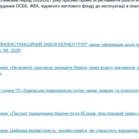
о-зимовий період 2026/2027 року просимо провести регламентні роботи 
будинків ОСББ, ЖБК, відомчого житлового фонду до експлуатації в опа
НОЕКСТРАКЦІЙНИЙ ЗАВОД-КЕРНЕЛ ГРУП" надає інформацію щодо п
 (06. 2026)
ни: «Не можете своєчасно залишити Україну через втрату документів, ві
»
00 години ГО «Харківська правозахисна група» надає правову та психолог
ни: «Паспорт громадянина України після 65 років: безстроковий термін д
ини: Цифрова безбар’єрність: онлайн-сервіси, які спрощують взаємодію