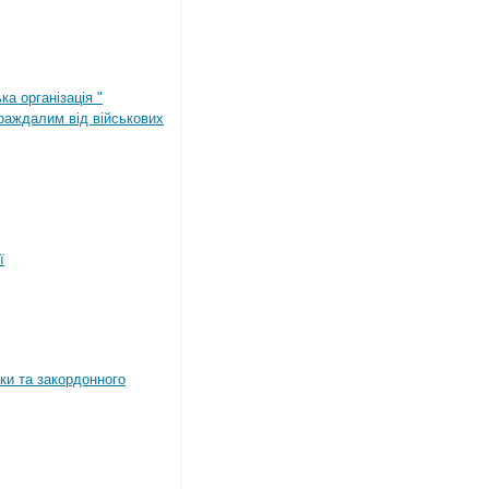
ка організація "
раждалим від військових
ї
ки та закордонного