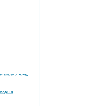
ня зимового періоду
оведення