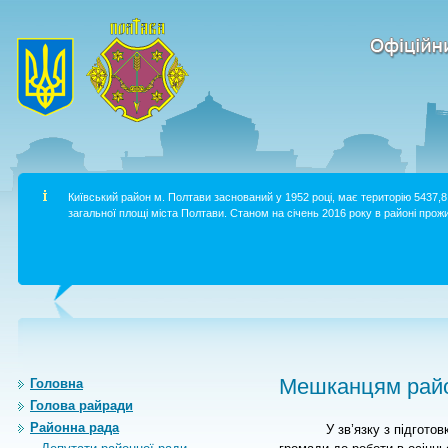
Київський район м. Полтави заснований у 1952 році, має територію 5437,8 
загальної площі міста Полтави. Станом на січень 2016 року в районі прожи
Мешканцям райо
Головна
Голова райради
Районна рада
У зв’язку з підгото