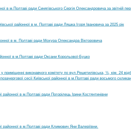
нної в м.Полтаві ради Синягівського Сергія Олександровича за звітній пер
ївської районної в м. Полтаві ради Ляшка Ігоря Івановича за 2025 рік
йонної в м. Полтаві ради Мохура Олександра Вікторовича
айонної в м.Полтаві ради Оксани Корольової-Буцко
0 у приміщенні виконавчого комітету по вул.Решетилівська, ½, кім. 24 ві
позачергової сесії Київської районної в м.Полтаві ради восьмого склика
ої районної в м.Полтаві ради Погорілець Ірини Костянтинівни
ої районної в м.Полтаві ради Климович Яни Валеріївни.