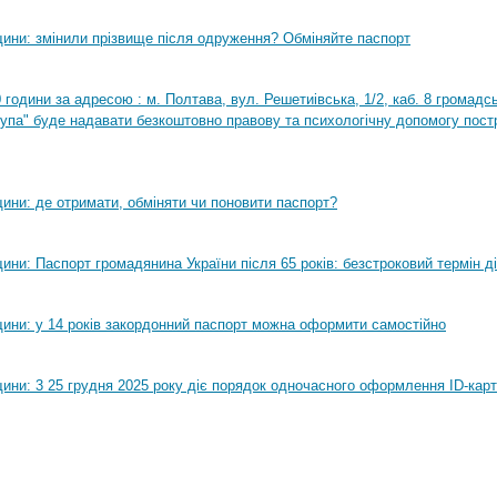
ини: змінили прізвище після одруження? Обміняйте паспорт
0 години за адресою : м. Полтава, вул. Решетиівська, 1/2, каб. 8 громадсь
рупа" буде надавати безкоштовно правову та психологічну допомогу пост
ини: де отримати, обміняти чи поновити паспорт?
ни: Паспорт громадянина України після 65 років: безстроковий термін ді
ини: у 14 років закордонний паспорт можна оформити самостійно
ини: 3 25 грудня 2025 року діє порядок одночасного оформлення ID-карт