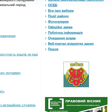
інженерного обладнання
лювальний період.
ОСББ
Все про вибори
Події району
Фотогалерея
Офіційні заяви
Публічна інформація
роведення
Очищення влади
Веб-портал відкритих даних
Пошук
дсутність коштів чи інші
ічну підтримку
ії»
 з міграційною службою