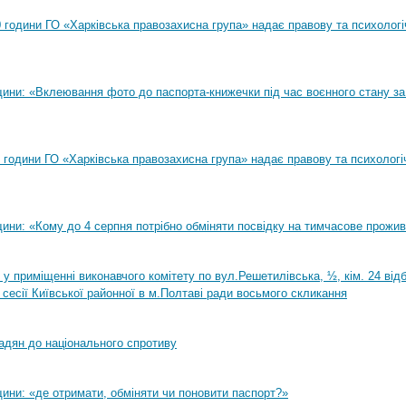
00 години ГО «Харківська правозахисна група» надає правову та психолог
ини: «Вклеювання фото до паспорта-книжечки під час воєнного стану за
00 години ГО «Харківська правозахисна група» надає правову та психологі
ини: «Кому до 4 серпня потрібно обміняти посвідку на тимчасове прожи
0 у приміщенні виконавчого комітету по вул.Решетилівська, ½, кім. 24 ві
 сесії Київської районної в м.Полтаві ради восьмого скликання
адян до національного спротиву
ини: «де отримати, обміняти чи поновити паспорт?»