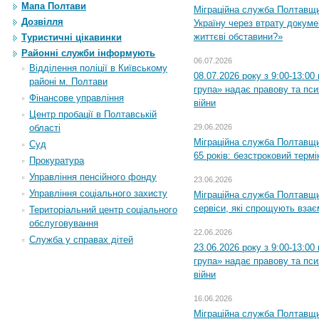
Мапа Полтави
Міграційна служба Полтавщ
Дозвілля
Україну через втрату докумен
життєві обставини?»
Туристичні цікавинки
Районні служби інформують
06.07.2026
Відділення поліції в Київському
08.07.2026 року з 9:00-13:0
районі м. Полтави
група» надає правову та пс
Фінансове управління
війни
Центр пробації в Полтавській
області
29.06.2026
Міграційна служба Полтавщи
Суд
65 років: безстроковий термін
Прокуратура
Управління пенсійного фонду
23.06.2026
Управління соціального захисту
Міграційна служба Полтавщи
сервіси, які спрощують вза
Територіальний центр соціального
обслуговування
22.06.2026
Служба у справах дітей
23.06.2026 року з 9:00-13:0
група» надає правову та пс
війни
16.06.2026
Міграційна служба Полтавщ