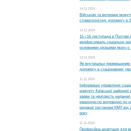
14.11.2024
Військові та ветерани можу
стоматологічну допомогу в 
14.11.2024
15 і 16 листопада в Полтав
мініфестиваль соціально орі
основними дієвцями якого є в
13.11.2024
Як внутрішньо переміщеним 
допомогу в стаціонарних ум
11.11.2024
Інформація управління соці
комітету Київської районної 
заяви та черговість надання 
інвалідністю відповідно до 
редакції постанови КМУ від 
року
11.11.2024
Професійна адаптація для ве