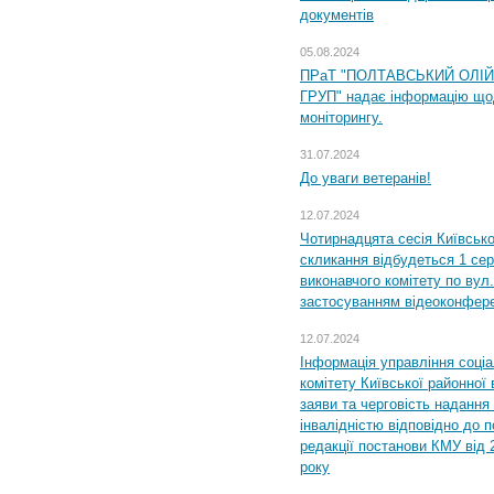
документів
05.08.2024
ПРаТ "ПОЛТАВСЬКИЙ ОЛІ
ГРУП" надає інформацію що
моніторингу.
31.07.2024
До уваги ветеранів!
12.07.2024
Чотирнадцята сесія Київсько
скликання відбудеться 1 сер
виконавчого комітету по вул.
застосуванням відеоконфер
12.07.2024
Інформація управління соці
комітету Київської районної 
заяви та черговість надання 
інвалідністю відповідно до 
редакції постанови КМУ від 
року