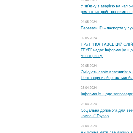
У зв'язку з аварією на напір
ремонтних робіт просимо ощ
04.05.2024
Переваги ID – паспорта у су
02.05.2024
ПРаТ "ПОЛТАВСЬКИЙ ОЛІ
ГРУП" надає інформацію що
моніторингу.
02.05.2024
Очікують своїх власників: у
Полтавщини зберігається бі
25.04.2024
Інформація щодо запровадже
25.04.2024
Соціальна допомога для вете
компанії Грузар
24.04.2024
Чи можна мати два діючих з