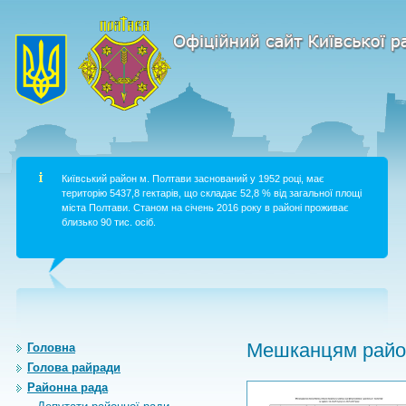
Київський район м. Полтави заснований у 1952 році, має
територію 5437,8 гектарів, що складає 52,8 % від загальної площі
міста Полтави. Станом на січень 2016 року в районі проживає
близько 90 тис. осіб.
Мешканцям район
Головна
Голова райради
Районна рада