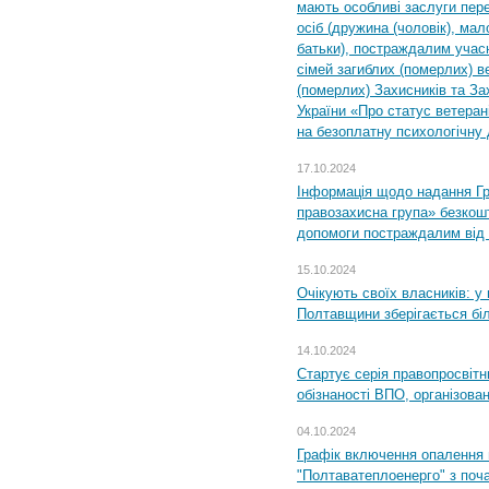
мають особливі заслуги пер
осіб (дружина (чоловік), мало
батьки), постраждалим учас
сімей загиблих (померлих) ве
(померлих) Захисників та За
України «Про статус ветерані
на безоплатну психологічну 
17.10.2024
Інформація щодо надання Гр
правозахисна група» безкошт
допомоги постраждалим від з
15.10.2024
Очікують своїх власників: у
Полтавщини зберігається бі
14.10.2024
Стартує серія правопросвіт
обізнаності ВПО, організов
04.10.2024
Графік включення опалення
"Полтаватеплоенерго" з поч