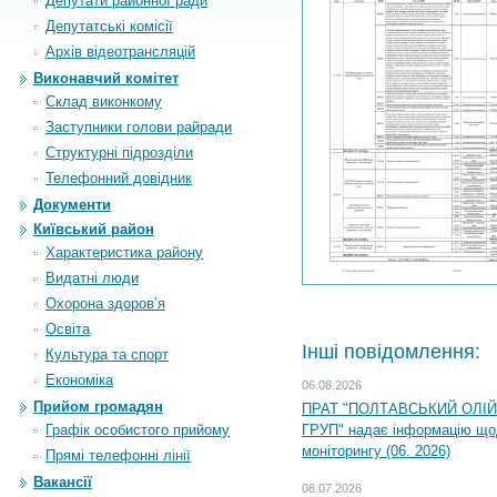
Депутати районної ради
Депутатські комісії
Архiв вiдеотрансляцiй
Виконавчий комітет
Склад виконкому
Заступники голови райради
Структурні підрозділи
Телефонний довідник
Документи
Київський район
Характеристика району
Видатні люди
Охорона здоров’я
Освіта
Інші повідомлення:
Культура та спорт
Економіка
06.08.2026
Прийом громадян
ПРАТ "ПОЛТАВСЬКИЙ ОЛІ
Графік особистого прийому
ГРУП" надає інформацію що
моніторингу (06. 2026)
Прямі телефонні лінії
Вакансії
08.07.2026