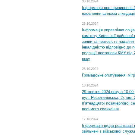
30.10.2024
Інформація про припинення 
населення шляхом ліквідації
23.10.2024
Інформація управління соці
комітету Київської районної 
заяви та черговість надання 
інвалідністю відповідно до 
редакції постанови КМУ від 
року
23.10.2024
Громадське опитування: міг
18.10.2024
29 жовтня 2024 року о 10.00
вул. Решетилівська, ½, кім.
п’ятнадцятої позачергової се
восьмого скликання
17.10.2024
Інформація щодо реалізації 
звільнені з військової служби