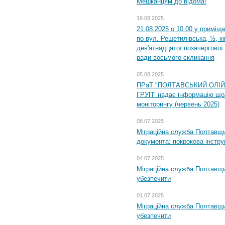
Мешканцям до відома!
19.08.2025
21.08.2025 о 10.00 у приміщ
по вул. Решетилівська, ½, к
дев'ятнадцятої позачергової 
ради восьмого скликання
05.08.2025
ПРаТ "ПОЛТАВСЬКИЙ ОЛІ
ГРУП" надає інформацію що
моніторингу (червень 2025)
08.07.2025
Міграційна служба Полтавщин
документа: покрокова інстру
04.07.2025
Міграційна служба Полтавщи
убезпечити
01.07.2025
Міграційна служба Полтавщи
убезпечити