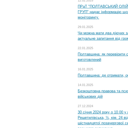
12.02.2025
ПРаТ "ПОЛТАВСЬКИЙ ОЛІ
ГРУП" надає інформацію що
моніторингу.
29.01.2025
Чи можна мати два діючих з
актуальне запитання від гр
22.01.2025
Полтавщина: як перевірити 
виготовлений
16.01.2025
Полтавщина: де отримати, о
14.01.2025
Безкоштовна правова та пси
військових дій
27.12.2024
30 січня 2024 року о 10.00 у
Решетилівська, ½, кім. 24 в
шістнадцятої позачергової се