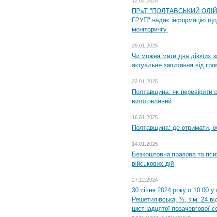
12.02.2025
ПРаТ "ПОЛТАВСЬКИЙ ОЛІ
ГРУП" надає інформацію що
моніторингу.
29.01.2025
Чи можна мати два діючих з
актуальне запитання від гр
22.01.2025
Полтавщина: як перевірити 
виготовлений
16.01.2025
Полтавщина: де отримати, о
14.01.2025
Безкоштовна правова та пси
військових дій
27.12.2024
30 січня 2024 року о 10.00 у
Решетилівська, ½, кім. 24 в
шістнадцятої позачергової се