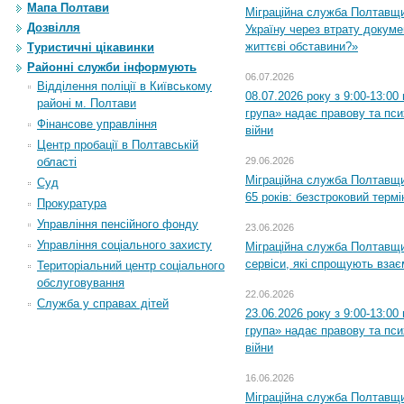
Мапа Полтави
Міграційна служба Полтавщ
Дозвілля
Україну через втрату докумен
життєві обставини?»
Туристичні цікавинки
Районні служби інформують
06.07.2026
Відділення поліції в Київському
08.07.2026 року з 9:00-13:0
районі м. Полтави
група» надає правову та пс
Фінансове управління
війни
Центр пробації в Полтавській
області
29.06.2026
Міграційна служба Полтавщи
Суд
65 років: безстроковий термін
Прокуратура
Управління пенсійного фонду
23.06.2026
Управління соціального захисту
Міграційна служба Полтавщи
сервіси, які спрощують вза
Територіальний центр соціального
обслуговування
22.06.2026
Служба у справах дітей
23.06.2026 року з 9:00-13:0
група» надає правову та пс
війни
16.06.2026
Міграційна служба Полтавщ