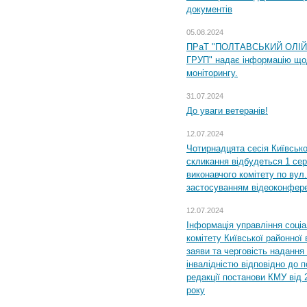
документів
05.08.2024
ПРаТ "ПОЛТАВСЬКИЙ ОЛІ
ГРУП" надає інформацію що
моніторингу.
31.07.2024
До уваги ветеранів!
12.07.2024
Чотирнадцята сесія Київсько
скликання відбудеться 1 сер
виконавчого комітету по вул.
застосуванням відеоконфер
12.07.2024
Інформація управління соці
комітету Київської районної 
заяви та черговість надання 
інвалідністю відповідно до 
редакції постанови КМУ від 
року