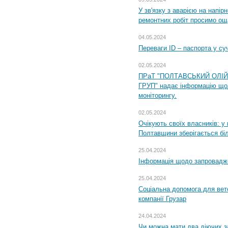
У зв'язку з аварією на напір
ремонтних робіт просимо ощ
04.05.2024
Переваги ID – паспорта у су
02.05.2024
ПРаТ "ПОЛТАВСЬКИЙ ОЛІ
ГРУП" надає інформацію що
моніторингу.
02.05.2024
Очікують своїх власників: у
Полтавщини зберігається бі
25.04.2024
Інформація щодо запровадже
25.04.2024
Соціальна допомога для вете
компанії Грузар
24.04.2024
Чи можна мати два діючих з