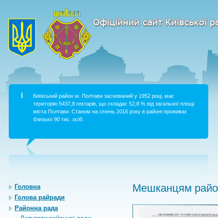
Київський район м. Полтави заснований у 1952 році, має
територію 5437,8 гектарів, що складає 52,8 % від загальної площі
міста Полтави. Станом на січень 2016 року в районі проживає
близько 90 тис. осіб.
Мешканцям район
Головна
Голова райради
Районна рада