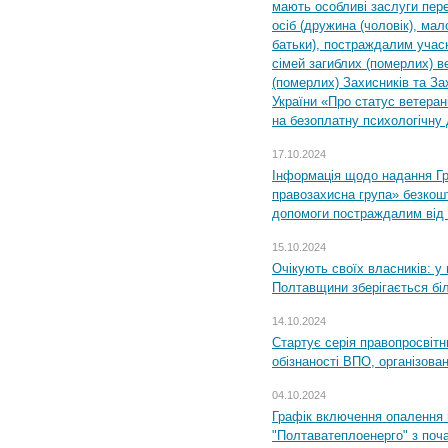
мають особливі заслуги пер
осіб (дружина (чоловік), мало
батьки), постраждалим учас
сімей загиблих (померлих) ве
(померлих) Захисників та За
України «Про статус ветерані
на безоплатну психологічну 
17.10.2024
Інформація щодо надання Гр
правозахисна група» безкошт
допомоги постраждалим від з
15.10.2024
Очікують своїх власників: у
Полтавщини зберігається бі
14.10.2024
Стартує серія правопросвіт
обізнаності ВПО, організов
04.10.2024
Графік включення опалення
"Полтаватеплоенерго" з поч