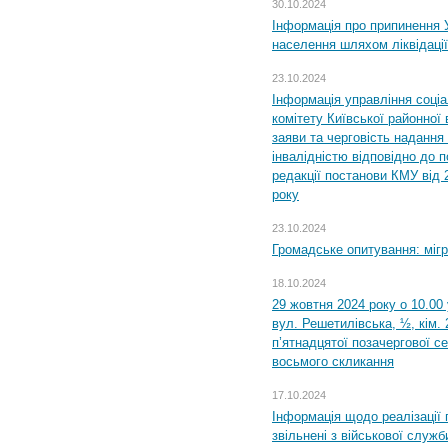
30.10.2024
Інформація про припинення 
населення шляхом ліквідації
23.10.2024
Інформація управління соці
комітету Київської районної 
заяви та черговість надання 
інвалідністю відповідно до 
редакції постанови КМУ від 
року
23.10.2024
Громадське опитування: міг
18.10.2024
29 жовтня 2024 року о 10.00
вул. Решетилівська, ½, кім.
п’ятнадцятої позачергової се
восьмого скликання
17.10.2024
Інформація щодо реалізації 
звільнені з військової служби