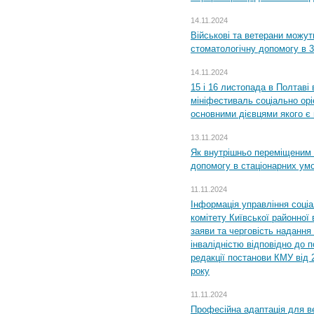
14.11.2024
Військові та ветерани можу
стоматологічну допомогу в 
14.11.2024
15 і 16 листопада в Полтав
мініфестиваль соціально орі
основними дієвцями якого є в
13.11.2024
Як внутрішньо переміщеним 
допомогу в стаціонарних ум
11.11.2024
Інформація управління соці
комітету Київської районної 
заяви та черговість надання 
інвалідністю відповідно до 
редакції постанови КМУ від 
року
11.11.2024
Професійна адаптація для ве