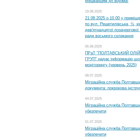
Мешканцям до відома!
19.08.2025
21.08.2025 о 10.00 у приміщ
по вул. Решетилівська, ½, к
дев'ятнадцятої позачергової 
ради восьмого скликання
05.08.2025
ПРаТ "ПОЛТАВСЬКИЙ ОЛІ
ГРУП" надає інформацію що
моніторингу (червень 2025)
08.07.2025
Міграційна служба Полтавщин
документа: покрокова інстру
04.07.2025
Міграційна служба Полтавщи
убезпечити
01.07.2025
Міграційна служба Полтавщи
убезпечити