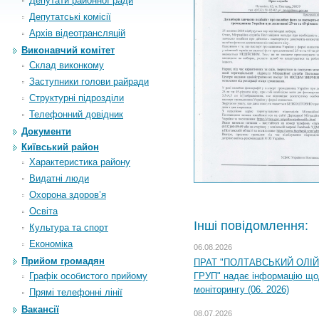
Депутати районної ради
Депутатські комісії
Архiв вiдеотрансляцiй
Виконавчий комітет
Склад виконкому
Заступники голови райради
Структурні підрозділи
Телефонний довідник
Документи
Київський район
Характеристика району
Видатні люди
Охорона здоров’я
Освіта
Інші повідомлення:
Культура та спорт
Економіка
06.08.2026
Прийом громадян
ПРАТ "ПОЛТАВСЬКИЙ ОЛІ
Графік особистого прийому
ГРУП" надає інформацію що
моніторингу (06. 2026)
Прямі телефонні лінії
Вакансії
08.07.2026