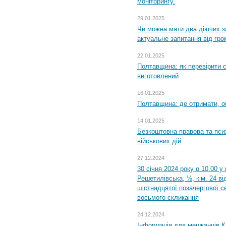
моніторингу.
29.01.2025
Чи можна мати два діючих з
актуальне запитання від гр
22.01.2025
Полтавщина: як перевірити 
виготовлений
16.01.2025
Полтавщина: де отримати, о
14.01.2025
Безкоштовна правова та пси
військових дій
27.12.2024
30 січня 2024 року о 10.00 у
Решетилівська, ½, кім. 24 в
шістнадцятої позачергової се
восьмого скликання
24.12.2024
Інформація для мешканців К