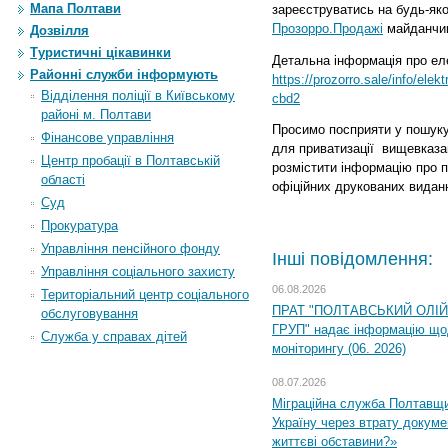
Мапа Полтави
зареєструватись на будь-як
Прозорро.Продажі
майданчик
Дозвілля
Туристичні цікавинки
Детальна інформація про ел
Районні служби інформують
https://prozorro.sale/info/elek
Відділення поліції в Київському
cbd2
районі м. Полтави
Просимо посприяти у пошуку
Фінансове управління
для приватизації
вищевказан
Центр пробації в Полтавській
розмістити інформацію про п
області
офіційних друкованих видан
Суд
Прокуратура
Управління пенсійного фонду
Інші повідомлення:
Управління соціального захисту
06.08.2026
Територіальний центр соціального
ПРАТ "ПОЛТАВСЬКИЙ ОЛІ
обслуговування
ГРУП" надає інформацію що
Служба у справах дітей
моніторингу (06. 2026)
08.07.2026
Міграційна служба Полтавщ
Україну через втрату докумен
життєві обставини?»