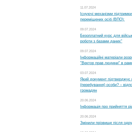
11.07.2024
Існуючі механізми підтримки
переміщених осіб (ВПО):
09.07.2024
Безоплатний курс для військ
роботи з базами даних"
09.07.2024
Інформаційні матеріали розр
"Вектор прав людини" в рам
03.07.2024
Який документ підтверджує 
(перебування) особи? – відп
громадян
20.06.2024
Інформація про прийняття р
20.06.2024
Змінили прізвище після одр