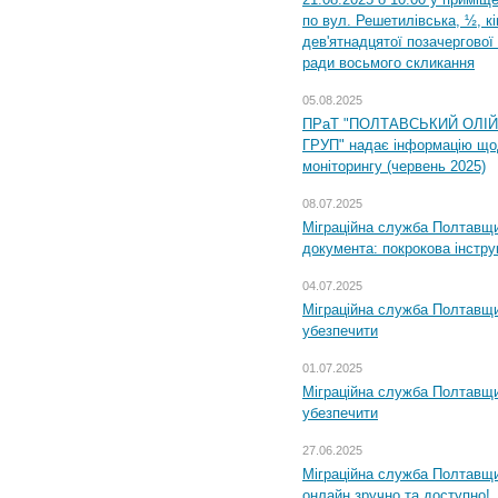
по вул. Решетилівська, ½, к
дев'ятнадцятої позачергової 
ради восьмого скликання
05.08.2025
ПРаТ "ПОЛТАВСЬКИЙ ОЛІ
ГРУП" надає інформацію що
моніторингу (червень 2025)
08.07.2025
Міграційна служба Полтавщин
документа: покрокова інстру
04.07.2025
Міграційна служба Полтавщи
убезпечити
01.07.2025
Міграційна служба Полтавщи
убезпечити
27.06.2025
Міграційна служба Полтавщи
онлайн зручно та доступно!