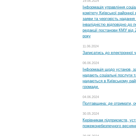
19.06.2024
Інформація управління соці
комітету Київської районної 
заяви та черговість надання 
інвалідністю відповідно до 
редакції постанови КМУ від 
року
11.06.2024
Записатись до електронної ч
06.06.2024
Інформація щодо установ, за
надають соціальні послуги та
надаються в Київському райо
громади.
04.06.2024
Полтавщина: де отримати, о
30.05.2024
Керівникам підприємств, уст
пожежонебезпечного весняно