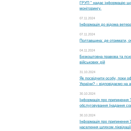
ГРУП " надає інформацію що
моніторингу.
07.11.2024
Інформація до відома ветера
07.11.2024
Полтавщина: де отримати, о
04.11.2024
Безкоштовна правова та пси
військових дій
31.10.2024
Як посвідчити особу, поки 
України? – відповідаємо на 
30.10.2024
Інформація про припинення 
обслуговування (надання соц
30.10.2024
Інформація про припинення 
населення шляхом ліквідації