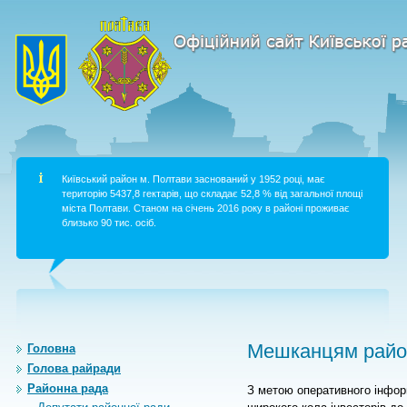
Київський район м. Полтави заснований у 1952 році, має
територію 5437,8 гектарів, що складає 52,8 % від загальної площі
міста Полтави. Станом на січень 2016 року в районі проживає
близько 90 тис. осіб.
Мешканцям район
Головна
Голова райради
Районна рада
З метою оперативного інфор