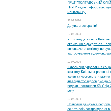
ПРаТ "ПОЛТАВСЬКИЙ ОЛІ
ГРУП" надає інформацію що
моніторингу.
31.07.2024
До уваги ветеранів!
12.07.2024
Чотирнадцята сесія Київсько
скликання відбудеться 1 сер
виконавчого комітету по вул.
застосуванням відеоконфер
12.07.2024
Інформація управління соці
комітету Київської районної 
заяви та черговість надання 
інвалідністю відповідно до 
редакції постанови КМУ від 
року
12.07.2024
Правовий дайджест реформ 
осіб та осіб постраждалих ві