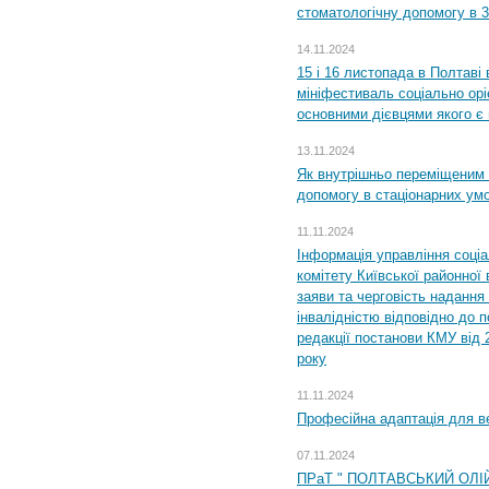
стоматологічну допомогу в 
14.11.2024
15 і 16 листопада в Полтав
мініфестиваль соціально орі
основними дієвцями якого є в
13.11.2024
Як внутрішньо переміщеним 
допомогу в стаціонарних ум
11.11.2024
Інформація управління соці
комітету Київської районної 
заяви та черговість надання 
інвалідністю відповідно до 
редакції постанови КМУ від 
року
11.11.2024
Професійна адаптація для ве
07.11.2024
ПРаТ " ПОЛТАВСЬКИЙ ОЛІ