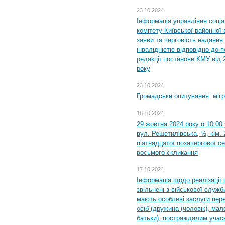
23.10.2024
Інформація управління соці
комітету Київської районної 
заяви та черговість надання 
інвалідністю відповідно до 
редакції постанови КМУ від 
року
23.10.2024
Громадське опитування: міг
18.10.2024
29 жовтня 2024 року о 10.00
вул. Решетилівська, ½, кім.
п’ятнадцятої позачергової се
восьмого скликання
17.10.2024
Інформація щодо реалізації 
звільнені з військової служби
мають особливі заслуги пер
осіб (дружина (чоловік), мало
батьки), постраждалим учас