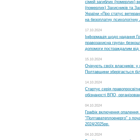
сімей загиблих (померлих) ве
(померлих) Захисників та За
України «Про статус ветерані
на безоплатну психологічну 
17.10.2024
Інформація щодо надання Гр
правозахисна група» безкошт
допомоги постраждалим від з
15.10.2024
Очікують своїх власників: у
Полтавщини зберігається бі
14.10.2024
Стартує серія правопросвіт
обізнаності ВПО, організов
04.10.2024
Графік включення опалення
"Полтаватеплоенерго" з поч
2024/2025рр.
04.10.2024