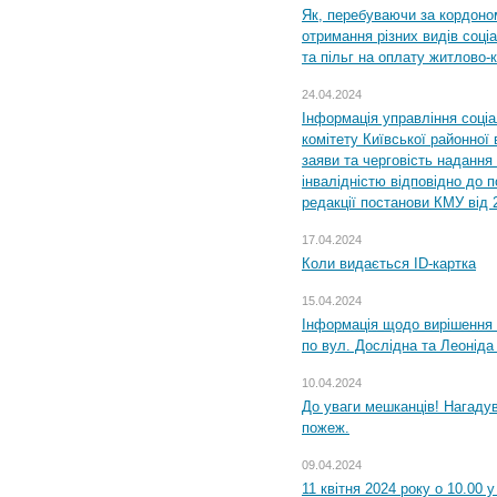
Як, перебуваючи за кордоном
отримання різних видів соці
та пільг на оплату житлово
24.04.2024
Інформація управління соці
комітету Київської районної 
заяви та черговість надання 
інвалідністю відповідно до 
редакції постанови КМУ від 
17.04.2024
Коли видається ID-картка
15.04.2024
Інформація щодо вирішення 
по вул. Дослідна та Леоніда
10.04.2024
До уваги мешканців! Нагаду
пожеж.
09.04.2024
11 квітня 2024 року о 10.00 