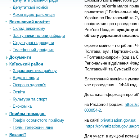
Депутати районної ради
широкого кола інвесторів до 
продажу об’єктів малої прива
Депутатські комісії
приватизації Регіональне в
Архiв вiдеотрансляцiй
України по Полтавській та Су
Виконавчий комітет
повідомляє про проведення в
Склад виконкому
ProZoro.Продажі
аукціону з
Заступники голови райради
об’єкту державної власност
Структурні підрозділи
окреме майно – погріб літ. Ч
Телефонний довідник
Полтава, вул. Партизанська
«Полтаварибпром» (код за 
Документи
Регіональне відділення Фон
Київський район
Полтавській та Сумській обл
Характеристика району
Видатні люди
Електронний аукціон з умов
час проведення –
14
:
44 год
.
Охорона здоров’я
Освіта
Детальна інформація про об’
Культура та спорт
на
ProZorro.Продажі:
https:/
Економіка
000054-2
.
Прийом громадян
на сайті
privatization.gov.ua:
Графік особистого прийому
https://privatization.gov.ua/pro
Прямі телефонні лінії
Вакансії
Для участі в аукціоні потен