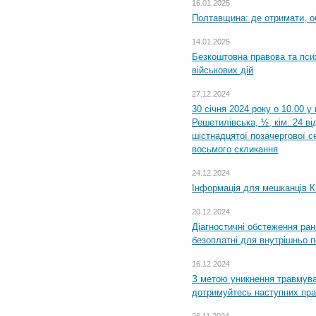
16.01.2025
Полтавщина: де отримати, о
14.01.2025
Безкоштовна правова та пси
військових дій
27.12.2024
30 січня 2024 року о 10.00 у
Решетилівська, ½, кім. 24 в
шістнадцятої позачергової се
восьмого скликання
24.12.2024
Інформація для мешканців К
20.12.2024
Діагностичні обстеження ра
безоплатні для внутрішньо 
16.12.2024
З метою уникнення травмува
дотримуйтесь наступних пр