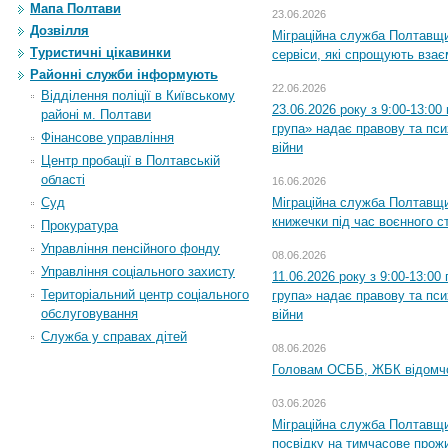
Мапа Полтави
23.06.2026
Дозвілля
Міграційна служба Полтавщи
Туристичні цікавинки
сервіси, які спрощують вза
Районні служби інформують
22.06.2026
Відділення поліції в Київському
23.06.2026 року з 9:00-13:0
районі м. Полтави
група» надає правову та пс
Фінансове управління
війни
Центр пробації в Полтавській
області
16.06.2026
Суд
Міграційна служба Полтавщ
книжечки під час воєнного с
Прокуратура
Управління пенсійного фонду
08.06.2026
Управління соціального захисту
11.06.2026 року з 9:00-13:0
Територіальний центр соціального
група» надає правову та пс
обслуговування
війни
Служба у справах дітей
08.06.2026
Головам ОСББ, ЖБК відомч
03.06.2026
Міграційна служба Полтавщи
посвідку на тимчасове прож