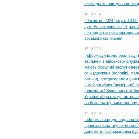
Громадське опитування: міг
18.10.2024
29 жовтня 2024 року о 10.00
вул. Решетилівська, ½, кім.
п’ятнадцятої позачергової се
восьмого скликання
17.10.2024
Інформація щодо реалізації 
звільнені з військової служби
мають особливі заслуги пер
осіб (дружина (чоловік), мало
батьки), постраждалим учас
сімей загиблих (померлих) ве
(померлих) Захисників та За
України «Про статус ветерані
на безоплатну психологічну 
17.10.2024
Інформація щодо надання Гр
правозахисна група» безкошт
допомоги постраждалим від з