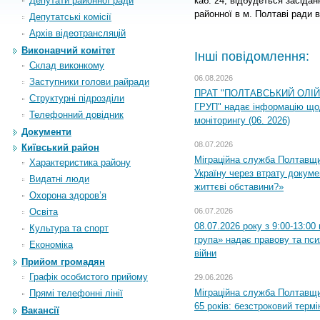
Депутати районної ради
каб. 24, відбудеться засідан
районної в м. Полтаві ради 
Депутатські комісії
Архiв вiдеотрансляцiй
Виконавчий комітет
Інші повідомлення:
Склад виконкому
06.08.2026
Заступники голови райради
ПРАТ "ПОЛТАВСЬКИЙ ОЛІ
Структурні підрозділи
ГРУП" надає інформацію що
Телефонний довідник
моніторингу (06. 2026)
Документи
08.07.2026
Київський район
Міграційна служба Полтавщ
Характеристика району
Україну через втрату докумен
Видатні люди
життєві обставини?»
Охорона здоров’я
Освіта
06.07.2026
08.07.2026 року з 9:00-13:0
Культура та спорт
група» надає правову та пс
Економіка
війни
Прийом громадян
Графік особистого прийому
29.06.2026
Міграційна служба Полтавщи
Прямі телефонні лінії
65 років: безстроковий термін
Вакансії