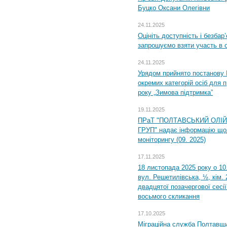
Буцко Оксани Олегівни
24.11.2025
Оцініть доступність і безбар
запрошуємо взяти участь в 
24.11.2025
Урядом прийнято постанову 
окремих категорій осіб для 
року „Зимова підтримка”
19.11.2025
ПРаТ "ПОЛТАВСЬКИЙ ОЛІ
ГРУП" надає інформацію що
моніторингу (09. 2025)
17.11.2025
18 листопада 2025 року о 10
вул. Решетилівська, ½, кім.
двадцятої позачергової сесії
восьмого скликання
17.10.2025
Міграційна служба Полтавщи