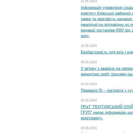
21.05.2024
Інформація управління соці
комітету Київської районної 
заяви та черговість надання 
інвалідністю відповідно до 
редакції постанови КМУ від 
року.
20.05.2024
Безбар’єрність для всіх і ко
09.05.2024
У зв'язку з аварією на напір
ремонтних робіт просимо ощ
04.05.2024
Переваги ID – паспорта у су
02.05.2024
ПРаТ "ПОЛТАВСЬКИЙ ОЛІ
ГРУП" надає інформацію що
моніторингу.
02.05.2024