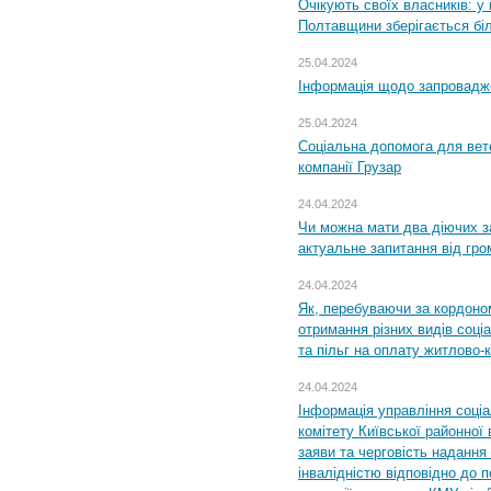
Очікують своїх власників: у
Полтавщини зберігається бі
25.04.2024
Інформація щодо запровадже
25.04.2024
Соціальна допомога для вете
компанії Грузар
24.04.2024
Чи можна мати два діючих з
актуальне запитання від гр
24.04.2024
Як, перебуваючи за кордоном
отримання різних видів соці
та пільг на оплату житлово
24.04.2024
Інформація управління соці
комітету Київської районної 
заяви та черговість надання 
інвалідністю відповідно до 