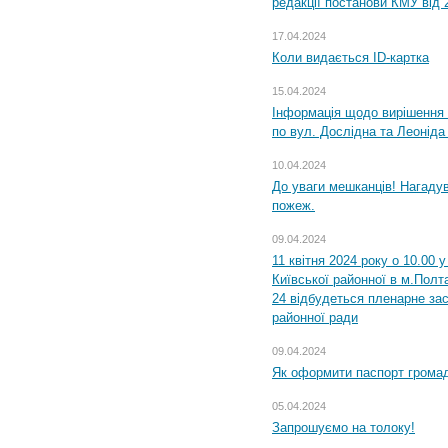
редакції постанови КМУ від 
17.04.2024
Коли видається ID-картка
15.04.2024
Інформація щодо вирішення 
по вул. Дослідна та Леоніда
10.04.2024
До уваги мешканців! Нагаду
пожеж.
09.04.2024
11 квітня 2024 року о 10.00 
Київської районної в м.Полта
24 відбудеться пленарне зас
районної ради
09.04.2024
Як оформити паспорт громад
05.04.2024
Запрошуємо на толоку!