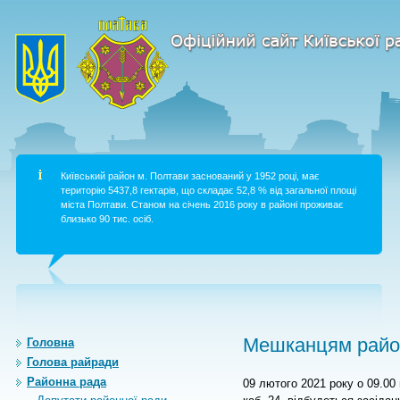
Київський район м. Полтави заснований у 1952 році, має
територію 5437,8 гектарів, що складає 52,8 % від загальної площі
міста Полтави. Станом на січень 2016 року в районі проживає
близько 90 тис. осіб.
Мешканцям район
Головна
Голова райради
Районна рада
09 лютого 2021 року о 09.00 