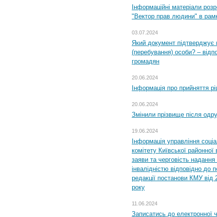
Інформаційні матеріали розр
"Вектор прав людини" в рам
03.07.2024
Який документ підтверджує 
(перебування) особи? – відп
громадян
20.06.2024
Інформація про прийняття р
20.06.2024
Змінили прізвище після одр
19.06.2024
Інформація управління соці
комітету Київської районної 
заяви та черговість надання 
інвалідністю відповідно до 
редакції постанови КМУ від 
року
11.06.2024
Записатись до електронної ч