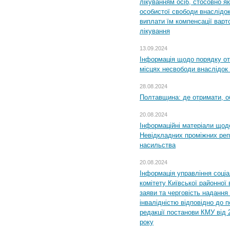
лікуванням осіб, стосовно 
особистої свободи внаслідок 
виплати їм компенсації варт
лікування
13.09.2024
Інформація щодо порядку от
місцях несвободи внаслідок з
28.08.2024
Полтавщина: де отримати, о
20.08.2024
Інформаційні матеріали щод
Невідкладних проміжних реп
насильства
20.08.2024
Інформація управління соці
комітету Київської районної 
заяви та черговість надання 
інвалідністю відповідно до 
редакції постанови КМУ від 
року