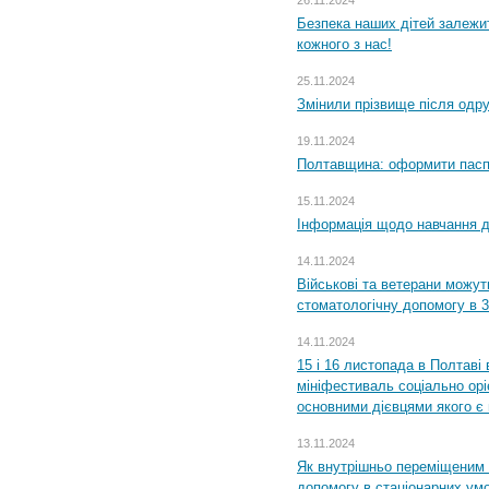
26.11.2024
Безпека наших дітей залежит
кожного з нас!
25.11.2024
Змінили прізвище після одр
19.11.2024
Полтавщина: оформити паспо
15.11.2024
Інформація щодо навчання дл
14.11.2024
Військові та ветерани можу
стоматологічну допомогу в 
14.11.2024
15 і 16 листопада в Полтав
мініфестиваль соціально орі
основними дієвцями якого є в
13.11.2024
Як внутрішньо переміщеним 
допомогу в стаціонарних ум