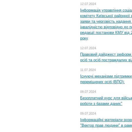
12.07.2024
Інформація управління соці
комітету Київської районної 
заяви та черговість надання 
інвалідністю відповідно до 
редакції постанови КМУ від 
року
12.07.2024
Правовий дайджест реформ 
осіб та осіб постраждалих ві
11.07.2024
Існуючі механізми підтримки
переміщених осіб (ВПО):
09.07.2024
Безоплатний курс для військ
роботи з базами даних"
09.07.2024
Інформаційні матеріали розр
"Вектор прав людини" в рам