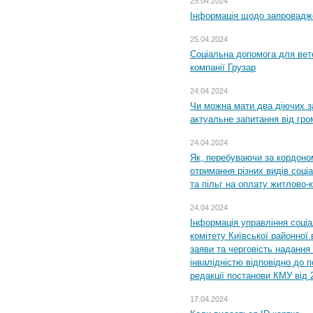
25.04.2024
Інформація щодо запровадже
25.04.2024
Соціальна допомога для вете
компанії Грузар
24.04.2024
Чи можна мати два діючих з
актуальне запитання від гр
24.04.2024
Як, перебуваючи за кордоном
отримання різних видів соці
та пільг на оплату житлово
24.04.2024
Інформація управління соці
комітету Київської районної 
заяви та черговість надання 
інвалідністю відповідно до 
редакції постанови КМУ від 
17.04.2024