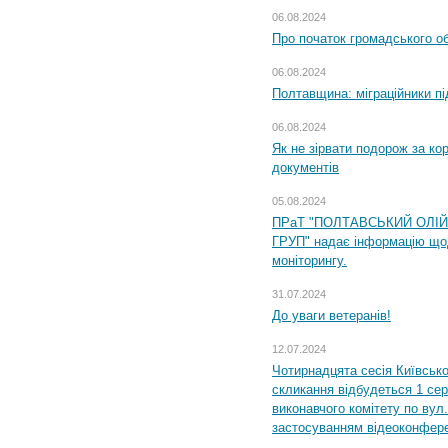
06.08.2024
Про початок громадського о
06.08.2024
Полтавщина: міграційники пі
06.08.2024
Як не зірвати подорож за кор
документів
05.08.2024
ПРаТ "ПОЛТАВСЬКИЙ ОЛІ
ГРУП" надає інформацію що
моніторингу.
31.07.2024
До уваги ветеранів!
12.07.2024
Чотирнадцята сесія Київсько
скликання відбудеться 1 сер
виконавчого комітету по вул.
застосуванням відеоконфер