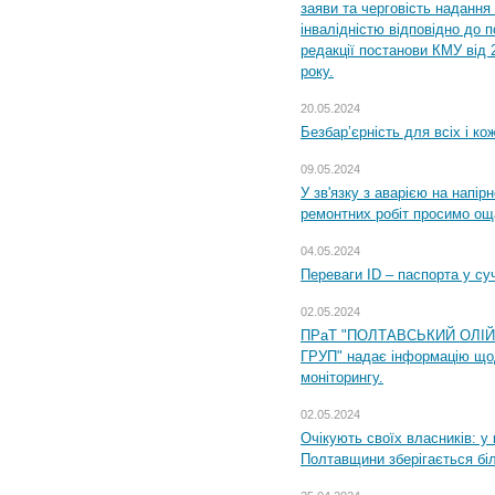
заяви та черговість надання 
інвалідністю відповідно до 
редакції постанови КМУ від 
року.
20.05.2024
Безбар’єрність для всіх і ко
09.05.2024
У зв'язку з аварією на напір
ремонтних робіт просимо ощ
04.05.2024
Переваги ID – паспорта у су
02.05.2024
ПРаТ "ПОЛТАВСЬКИЙ ОЛІ
ГРУП" надає інформацію що
моніторингу.
02.05.2024
Очікують своїх власників: у
Полтавщини зберігається бі