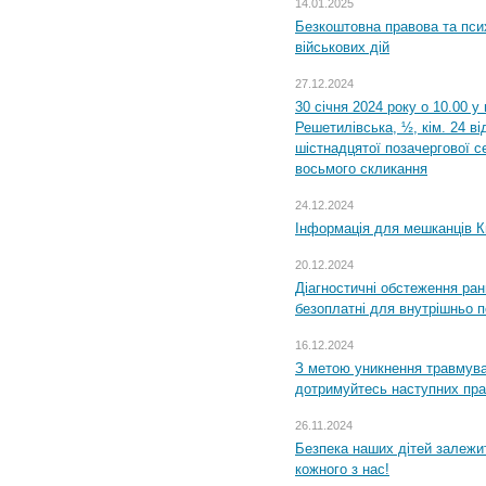
14.01.2025
Безкоштовна правова та пси
військових дій
27.12.2024
30 січня 2024 року о 10.00 у
Решетилівська, ½, кім. 24 в
шістнадцятої позачергової се
восьмого скликання
24.12.2024
Інформація для мешканців К
20.12.2024
Діагностичні обстеження ра
безоплатні для внутрішньо 
16.12.2024
З метою уникнення травмува
дотримуйтесь наступних пр
26.11.2024
Безпека наших дітей залежит
кожного з нас!