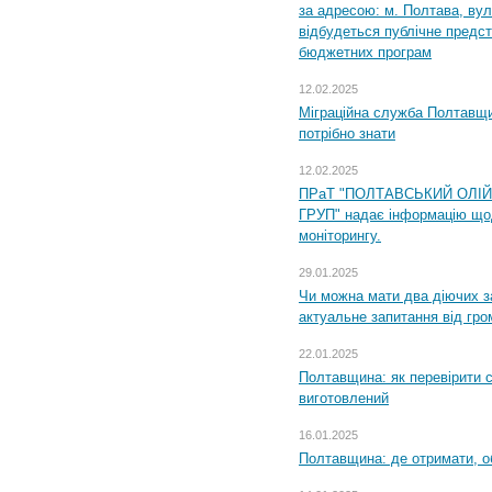
за адресою: м. Полтава, вул
відбудеться публічне предс
бюджетних програм
12.02.2025
Міграційна служба Полтавщи
потрібно знати
12.02.2025
ПРаТ "ПОЛТАВСЬКИЙ ОЛІ
ГРУП" надає інформацію що
моніторингу.
29.01.2025
Чи можна мати два діючих з
актуальне запитання від гр
22.01.2025
Полтавщина: як перевірити 
виготовлений
16.01.2025
Полтавщина: де отримати, о