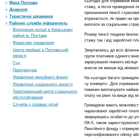
сьогодні для отримання мінім
Мапа Полтави
стажу, а після проведення п
Дозвілля
призначення пенсії страхови
Туристичні цікавинки
втрачається, як право на при
Районні служби інформують
виплати за соціальним стра
Відділення поліції в Київському
Розмір пенсії людини безпос
районі м. Полтави
стажу так і від заробітної пл
Фінансове управління
Центр пробації в Полтавській
Звертаємось до всіх фізичних
області
групи платників єдиного вне
зарахування повного місяця
Суд
внесок не менше від мінімаль
Прокуратура
Управління пенсійного фонду
На сьогодні багато громадян
«у конверті». Для отримання
Управління соціального захисту
повинен виплачувати найман
Територіальний центр соціального
плату на рівні та вище від м
обслуговування
Служба у справах дітей
Громадяни мають можливіст
нарахованої заробітної плат
звернувшись особисто до уп
ОК-5, також зареєструватис
Пенсійного фонду і отримув
персоніфікованого обліку аб