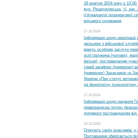
29 жовтня 2024 року о 10.00
вул. Решетилівська, ½, кім.
п’ятнадцятої позачергової се
восьмого скликання
17.10.2024
Інформація щодо реалізації 
звільнені з військової служби
мають особливі заслуги пер
осіб (дружина (чоловік), мало
батьки), постраждалим учас
сімей загиблих (померлих) ве
(померлих) Захисників та За
України «Про статус ветерані
на безоплатну психологічну 
17.10.2024
Інформація щодо надання Гр
правозахисна група» безкошт
допомоги постраждалим від з
15.10.2024
Очікують своїх власників: у
Полтавщини зберігається бі