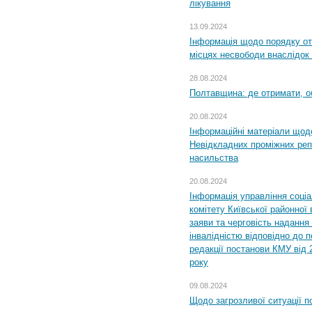
лікування
13.09.2024
Інформація щодо порядку от
місцях несвободи внаслідок з
28.08.2024
Полтавщина: де отримати, о
20.08.2024
Інформаційні матеріали щод
Невідкладних проміжних реп
насильства
20.08.2024
Інформація управління соці
комітету Київської районної 
заяви та черговість надання 
інвалідністю відповідно до 
редакції постанови КМУ від 
року
09.08.2024
Щодо загрозливої ситуації п