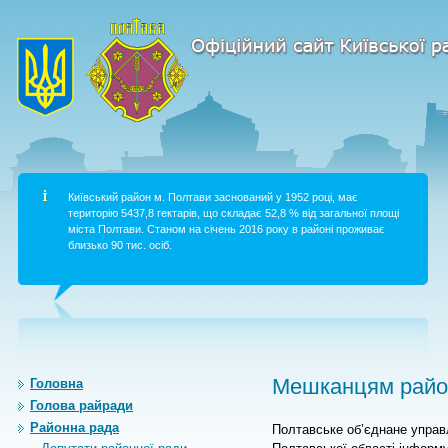
Київський район м. Полтави заснований у 1952 році, має
територію 5437,8 гектарів, що складає 52,8 % від загальної площі
міста Полтави. Станом на січень 2016 року в районі проживає
близько 90 тис. осіб.
Мешканцям район
Головна
Голова райради
Районна рада
Полтавське об’єднане управ