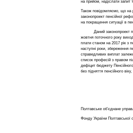
на прийом, надіслати запит 
Також повідомляємо, що на р
законопроект пенсійної рефо
на покращення ситуації в пе
Даний законопроект пере
жовтня поточного року виход
плати станом на 2017 рік з
наступні роки, збереження пе
справедливих виплат залежн
список професій з правом пі
дефіцит бюджету Пенсійного
без підняття пенсійного віку
Полтавське об’єднане управ
Фонду України Полтавської о