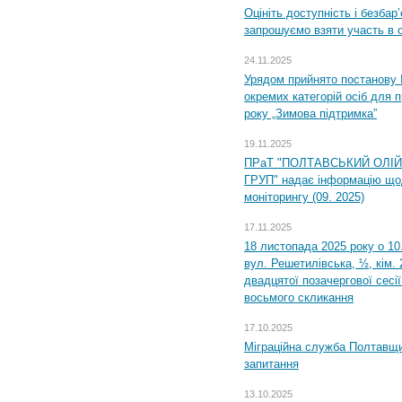
Оцініть доступність і безбар
запрошуємо взяти участь в 
24.11.2025
Урядом прийнято постанову 
окремих категорій осіб для 
року „Зимова підтримка”
19.11.2025
ПРаТ "ПОЛТАВСЬКИЙ ОЛІ
ГРУП" надає інформацію що
моніторингу (09. 2025)
17.11.2025
18 листопада 2025 року о 10
вул. Решетилівська, ½, кім.
двадцятої позачергової сесії
восьмого скликання
17.10.2025
Міграційна служба Полтавщи
запитання
13.10.2025