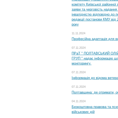
комітету Київської районної 
заяви та черговість надання 
інвалідністю відповідно до 
редакції постанови КМУ від 
року
11.11.2024
Професійна адаптація для ве
07.11.2024
ПРаТ " ПОЛТАВСЬКИЙ ОЛІ
ГРУП " надає інформацію що
моніторингу.
07.11.2024
Інформація до відома ветера
07.11.2024
Полтавщина: де отримати, о
04.11.2024
Безкоштовна правова та пси
військових дій