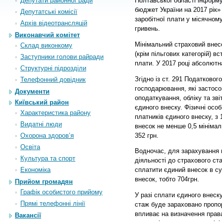
Депутати районної ради
Полтавської області інформ
бюджет України на 2017 рік»
Депутатські комісії
заробітної плати у місячному
Архiв вiдеотрансляцiй
гривень.
Виконавчий комітет
Мінімальний страховий внесо
Склад виконкому
(крім пільгових категорій) в
Заступники голови райради
плати. У 2017 році абсолютн
Структурні підрозділи
Згідно із ст. 291 Податковог
Телефонний довідник
господарювання, які застос
Документи
оподаткування, обліку та зві
Київський район
єдиного внеску. Фізичні особ
Характеристика району
платників єдиного внеску, з
Видатні люди
внесок не менше 0,5 мінімал
352 грн.
Охорона здоров’я
Освіта
Водночас, для зарахування п
Культура та спорт
діяльності до страхового ст
Економіка
сплатити єдиний внесок в су
внесок, тобто 704грн.
Прийом громадян
Графік особистого прийому
У разі сплати єдиного внеску
Прямі телефонні лінії
стаж буде зараховано пропор
впливає на визначення права
Вакансії