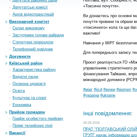
Депутати районної ради
Полтава, вул. Соборності, 46
«Токсичні почуття».
Депутатські комісії
Архiв вiдеотрансляцiй
Ви дізнаєтесь про основні ма
почуття провини та образи
в
Виконавчий комітет
«токсичного» кола та ще баг
Склад виконкому
важливо!
Заступники голови райради
Структурні підрозділи
Навчання у МІРГ безоплатне
Телефонний довідник
Для попереднього запису т
Документи
Проєкт реалізується ГО «Мі
Київський район
управлінням стратегічного р
Характеристика району
фінансування Тайваню, впр
Видатні люди
міжнародної допомоги (PCP
Охорона здоров’я
#мірг
#iicd
#жінки
#women
#о
Освіта
#україна
#ukraine
Культура та спорт
Економіка
Прийом громадян
Інші повідомлення:
Графік особистого прийому
06.08.2026
Прямі телефонні лінії
ПРАТ "ПОЛТАВСЬКИЙ ОЛІ
Вакансії
ГРУП" надає інформацію що