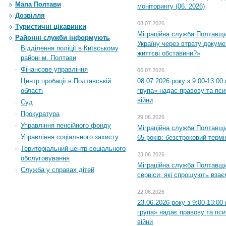
Мапа Полтави
моніторингу (06. 2026)
Дозвілля
08.07.2026
Туристичні цікавинки
Міграційна служба Полтавщ
Районні служби інформують
Україну через втрату докумен
Відділення поліції в Київському
життєві обставини?»
районі м. Полтави
Фінансове управління
06.07.2026
08.07.2026 року з 9:00-13:0
Центр пробації в Полтавській
група» надає правову та пс
області
війни
Суд
Прокуратура
29.06.2026
Управління пенсійного фонду
Міграційна служба Полтавщи
Управління соціального захисту
65 років: безстроковий термін
Територіальний центр соціального
23.06.2026
обслуговування
Міграційна служба Полтавщи
Служба у справах дітей
сервіси, які спрощують вза
22.06.2026
23.06.2026 року з 9:00-13:0
група» надає правову та пс
війни