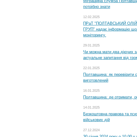
Міграційна служба Полтавщи
потрібно знати
12.02.2025
ПРаТ "ПОЛТАВСЬКИЙ ОЛІ
ГРУП" надає інформацію що
моніторингу.
29.01.2025
Чи можна мати два діючих з
актуальне запитання від гр
22.01.2025
Полтавщина: як перевірити 
виготовлений
16.01.2025
Полтавщина: де отримати, о
14.01.2025
Безкоштовна правова та пси
військових дій
27.12.2024
30 січня 2024 року о 10.00 у