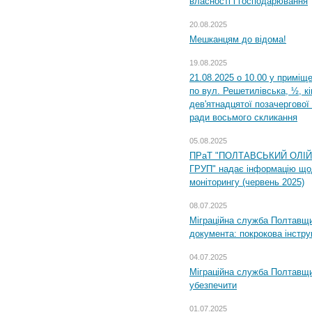
власності і господарювання
20.08.2025
Мешканцям до відома!
19.08.2025
21.08.2025 о 10.00 у приміщ
по вул. Решетилівська, ½, к
дев'ятнадцятої позачергової 
ради восьмого скликання
05.08.2025
ПРаТ "ПОЛТАВСЬКИЙ ОЛІ
ГРУП" надає інформацію що
моніторингу (червень 2025)
08.07.2025
Міграційна служба Полтавщин
документа: покрокова інстру
04.07.2025
Міграційна служба Полтавщи
убезпечити
01.07.2025