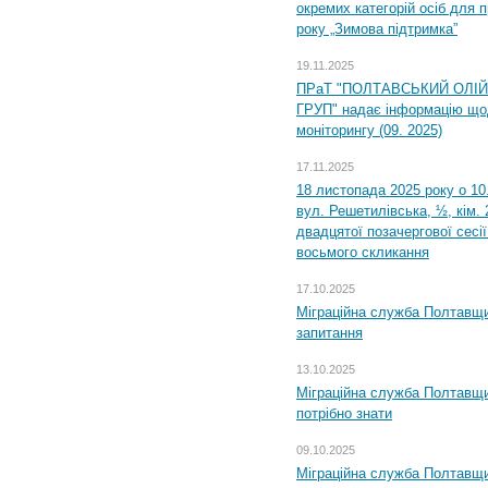
окремих категорій осіб для 
року „Зимова підтримка”
19.11.2025
ПРаТ "ПОЛТАВСЬКИЙ ОЛІ
ГРУП" надає інформацію що
моніторингу (09. 2025)
17.11.2025
18 листопада 2025 року о 10
вул. Решетилівська, ½, кім.
двадцятої позачергової сесії
восьмого скликання
17.10.2025
Міграційна служба Полтавщи
запитання
13.10.2025
Міграційна служба Полтавщи
потрібно знати
09.10.2025
Міграційна служба Полтавщи