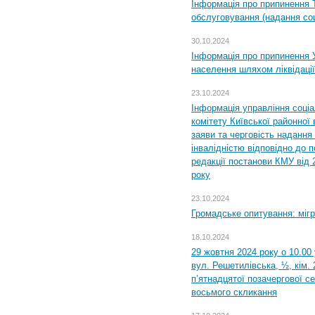
Інформація про припинення 
обслуговування (надання соц
30.10.2024
Інформація про припинення 
населення шляхом ліквідації
23.10.2024
Інформація управління соці
комітету Київської районної 
заяви та черговість надання 
інвалідністю відповідно до 
редакції постанови КМУ від 
року
23.10.2024
Громадське опитування: міг
18.10.2024
29 жовтня 2024 року о 10.00
вул. Решетилівська, ½, кім.
п’ятнадцятої позачергової се
восьмого скликання