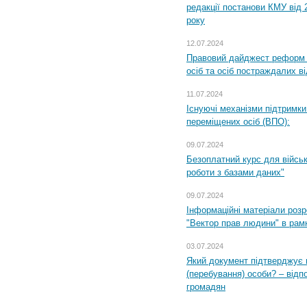
редакції постанови КМУ від 
року
12.07.2024
Правовий дайджест реформ 
осіб та осіб постраждалих ві
11.07.2024
Існуючі механізми підтримки
переміщених осіб (ВПО):
09.07.2024
Безоплатний курс для військ
роботи з базами даних"
09.07.2024
Інформаційні матеріали розр
"Вектор прав людини" в рам
03.07.2024
Який документ підтверджує 
(перебування) особи? – відп
громадян