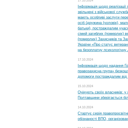
17.10.2024
Інформація щодо реалізації 
звільнені з військової служби
мають особливі заслуги пер
осіб (дружина (чоловік), мало
батьки), постраждалим учас
сімей загиблих (померлих) ве
(померлих) Захисників та За
України «Про статус ветерані
на безоплатну психологічну 
17.10.2024
Інформація щодо надання Гр
правозахисна група» безкошт
допомоги постраждалим від з
15.10.2024
Очікують своїх власників: у
Полтавщини зберігається бі
14.10.2024
Стартує серія правопросвіт
обізнаності ВПО, організов