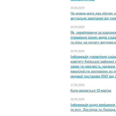
24.04.2024
Чи можна мати два діючих з
актуальне запитання від гр
24.04.2024
Як, перебуваючи за кордоном
отримання різних видів соці
та пільг на оплату житлово
24.04.2024
Інформація управління соці
комітету Київської районної 
заяви та черговість надання 
інвалідністю відповідно до 
редакції постанови КМУ від 
17.04.2024
Коли видається ID-картка
15.04.2024
Інформація щодо вирішення 
по вул. Дослідна та Леоніда