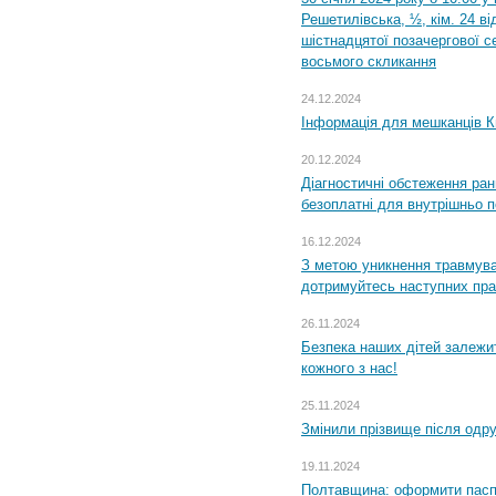
Решетилівська, ½, кім. 24 в
шістнадцятої позачергової се
восьмого скликання
24.12.2024
Інформація для мешканців К
20.12.2024
Діагностичні обстеження ра
безоплатні для внутрішньо 
16.12.2024
З метою уникнення травмува
дотримуйтесь наступних пр
26.11.2024
Безпека наших дітей залежит
кожного з нас!
25.11.2024
Змінили прізвище після одр
19.11.2024
Полтавщина: оформити паспо