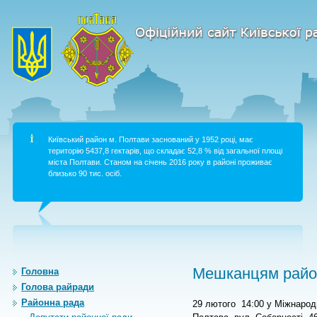
Київський район м. Полтави заснований у 1952 році, має
територію 5437,8 гектарів, що складає 52,8 % від загальної площі
міста Полтави. Станом на січень 2016 року в районі проживає
близько 90 тис. осіб.
Мешканцям район
Головна
Голова райради
Районна рада
29 лютого
14:00 у Міжнародн