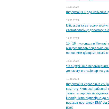
15.11.2024
Інформація щодо навчання дл
14.11.2024
Військові та ветерани можу
стоматологічну допомогу в 
14.11.2024
15 і 16 листопада в Полтав
мініфестиваль соціально орі
основними дієвцями якого є в
13.11.2024
Як внутрішньо переміщеним 
допомогу в стаціонарних ум
11.11.2024
Інформація управління соці
комітету Київської районної 
заяви та черговість надання 
інвалідністю відповідно до 
редакції постанови КМУ від 
року