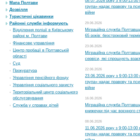
08.07.2026 року з 9:00-13:0
Мапа Полтави
група» надає правову та пс
Дозвілля
війни
Туристичні цікавинки
Районні служби інформують
29.06.2026
Міграційна служба Полтавщи
Відділення поліції в Київському
65 років: безстроковий термін
районі м. Полтави
Фінансове управління
23.06.2026
Центр пробації в Полтавській
Міграційна служба Полтавщи
області
сервіси, які спрощують вза
Суд
22.06.2026
Прокуратура
23.06.2026 року з 9:00-13:0
Управління пенсійного фонду
група» надає правову та пс
Управління соціального захисту
війни
Територіальний центр соціального
обслуговування
16.06.2026
Міграційна служба Полтавщ
Служба у справах дітей
книжечки під час воєнного с
08.06.2026
11.06.2026 року з 9:00-13:0
група» надає правову та пс
війни