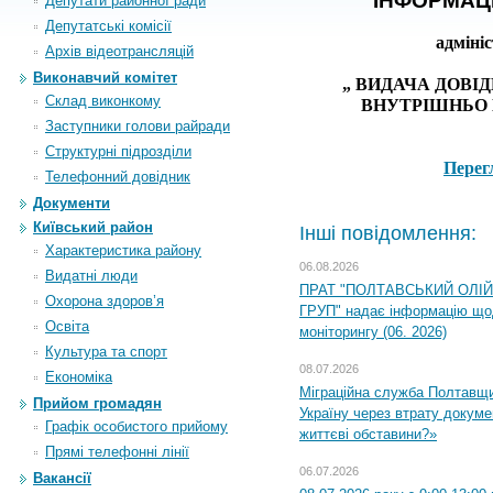
ІНФОРМАЦ
Депутати районної ради
Депутатські комісії
адміні
Архiв вiдеотрансляцiй
Виконавчий комітет
„
ВИДАЧА ДОВІД
Склад виконкому
ВНУТРІШНЬО
Заступники голови райради
Структурні підрозділи
Перег
Телефонний довідник
Документи
Київський район
Інші повідомлення:
Характеристика району
06.08.2026
Видатні люди
ПРАТ "ПОЛТАВСЬКИЙ ОЛІ
Охорона здоров’я
ГРУП" надає інформацію що
Освіта
моніторингу (06. 2026)
Культура та спорт
08.07.2026
Економіка
Міграційна служба Полтавщ
Прийом громадян
Україну через втрату докумен
Графік особистого прийому
життєві обставини?»
Прямі телефонні лінії
06.07.2026
Вакансії