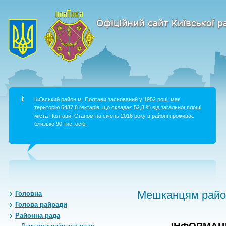
Київський район м. Полтави заснований у 1952 році, має
територію 5437,8 гектарів, що складає 52,8 % від загальної площі
міста Полтави. Станом на січень 2016 року в районі проживає
близько 90 тис. осіб.
Мешканцям район
Головна
Голова райради
Районна рада