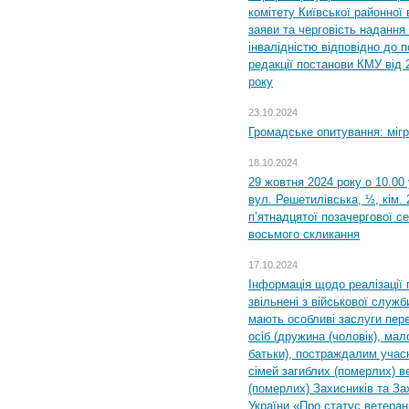
комітету Київської районної 
заяви та черговість надання 
інвалідністю відповідно до 
редакції постанови КМУ від 
року
23.10.2024
Громадське опитування: міг
18.10.2024
29 жовтня 2024 року о 10.00
вул. Решетилівська, ½, кім.
п’ятнадцятої позачергової се
восьмого скликання
17.10.2024
Інформація щодо реалізації 
звільнені з військової служби
мають особливі заслуги пер
осіб (дружина (чоловік), мало
батьки), постраждалим учас
сімей загиблих (померлих) ве
(померлих) Захисників та За
України «Про статус ветерані