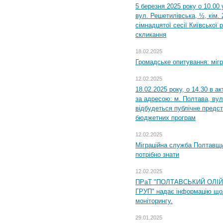
5 березня 2025 року о 10.00 
вул. Решетилівська, ½, кім.
сімнадцятої сесії Київської 
скликання
18.02.2025
Громадське опитування: міг
12.02.2025
18.02.2025 року, о 14.30 в а
за адресою: м. Полтава, вул
відбудеться публічне предс
бюджетних програм
12.02.2025
Міграційна служба Полтавщи
потрібно знати
12.02.2025
ПРаТ "ПОЛТАВСЬКИЙ ОЛІ
ГРУП" надає інформацію що
моніторингу.
29.01.2025