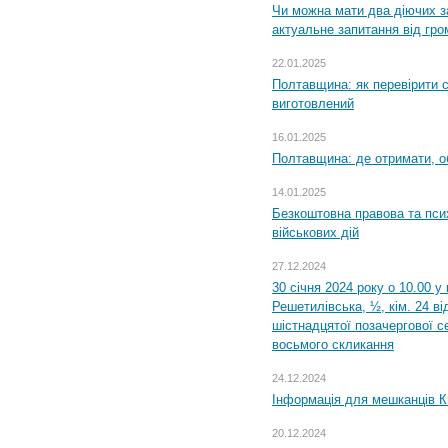
Чи можна мати два діючих з
актуальне запитання від гр
22.01.2025
Полтавщина: як перевірити 
виготовлений
16.01.2025
Полтавщина: де отримати, о
14.01.2025
Безкоштовна правова та пси
військових дій
27.12.2024
30 січня 2024 року о 10.00 у
Решетилівська, ½, кім. 24 в
шістнадцятої позачергової се
восьмого скликання
24.12.2024
Інформація для мешканців К
20.12.2024