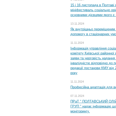
15 і 16 листопада в Полтав
мініфестиваль соціально орі
основними дієвцями якого є в
13.11.2024
Як внутрішньо переміщеним 
допомогу в стаціонарних ум
11.11.2024
Інформація управління соці
комітету Київської районної 
заяви та черговість надання 
інвалідністю відповідно до 
редакції постанови КМУ від 
року
11.11.2024
Професійна адаптація для ве
07.11.2024
ПРаТ " ПОЛТАВСЬКИЙ ОЛІ
ГРУП " надає інформацію що
моніторингу.