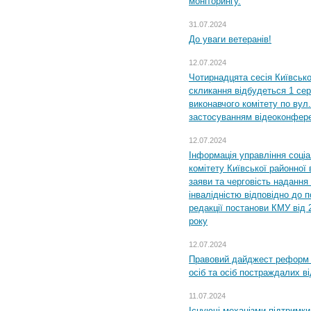
моніторингу.
31.07.2024
До уваги ветеранів!
12.07.2024
Чотирнадцята сесія Київсько
скликання відбудеться 1 сер
виконавчого комітету по вул.
застосуванням відеоконфер
12.07.2024
Інформація управління соці
комітету Київської районної 
заяви та черговість надання 
інвалідністю відповідно до 
редакції постанови КМУ від 
року
12.07.2024
Правовий дайджест реформ 
осіб та осіб постраждалих ві
11.07.2024
Існуючі механізми підтримки