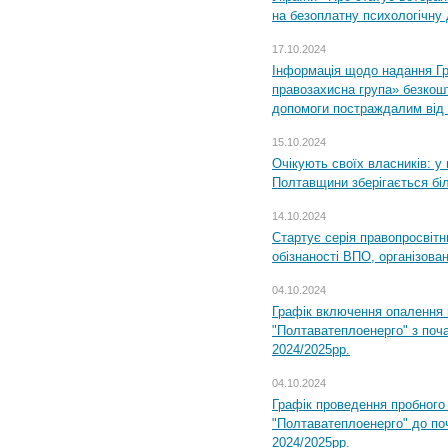
на безоплатну психологічну 
17.10.2024
Інформація щодо надання Гр
правозахисна група» безкошт
допомоги постраждалим від з
15.10.2024
Очікують своїх власників: у
Полтавщини зберігається бі
14.10.2024
Стартує серія правопросвіт
обізнаності ВПО, організов
04.10.2024
Графік включення опалення
"Полтаватеплоенерго" з поч
2024/2025рр.
04.10.2024
Графік проведення пробног
"Полтаватеплоенерго" до по
2024/2025рр.