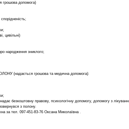
я грошова допомога)
спорідненість;
картки;
, цивільні)
про народження зниклого;
ОНУ (надається грошова та медична допомога):
ки;
я надає безкоштовну правову, психологічну допомогу, допомогу з лікува
повернувся з полону.
на за тел. 097-451-83-76 Оксана Миколаївна .