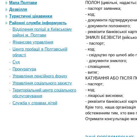
Мапа Полтави
ПОЛОН (цивільні, надаєтьс
- паспорт заявника;
Дозвілля
- код;
Туристичні цікавинки
- документи підтверджуючи 
Районні служби інформують
- документи полоненого;
Відділення поліції в Київському
- реквізити банківської 
районі м. Полтави
ЗНИКЛІ БЕЗВІСТИ (військові
Фінансове управління
- паспорт;
Центр пробації в Полтавській
- код;
області
- свідоцтво про шлюб або 
- документи зниклого;
Суд
- сповіщення;
Прокуратура
- витяг;
Управління пенсійного фонду
КАТУВАННЯ АБО ПІСЛЯ ПОЛ
Управління соціального захисту
- паспорт;
- код;
Територіальний центр соціального
- лікарські висновки;
обслуговування
- реквізити банківської карт
Служба у справах дітей
Крім того, наша організаці
обстеженням тим, хто вже 
Отримати консультацію мож