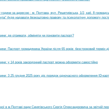
0 години за адресою : м. Полтава, вул. Решетиівська, 1/2, каб. 8 громадсь
рупа" буде надавати безкоштовно правову та психологічну допомогу пост
ини: де отримати, обміняти чи поновити паспорт?
ни: Паспорт громадянина України після 65 років: безстроковий термін ді
ини: у 14 років закордонний паспорт можна оформити самостійно
ини: 3 25 грудня 2025 року діє порядок одночасного оформлення ID-карт
нної в м.Полтаві ради Синягівського Сергія Олександровича за звітній пер