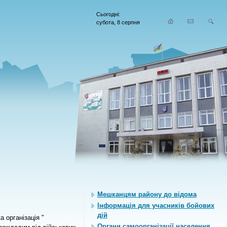
Сьогодні:
субота, 8 серпня
Мешканцям району до відома
Інформація для учасників бойових
дій
а організація "
Органи самоорганiзацiї населення