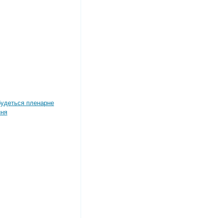
дбудеться пленарне
ння