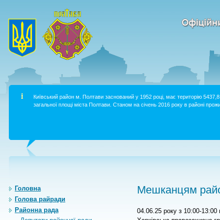
Київський район м. Полтави заснований у 1952 році, має територію 5437,8 
загальної площі міста Полтави. Станом на січень 2016 року в районі прожи
Мешканцям райо
Головна
Голова райради
Районна рада
04.06.25 року з 10:00-13:00