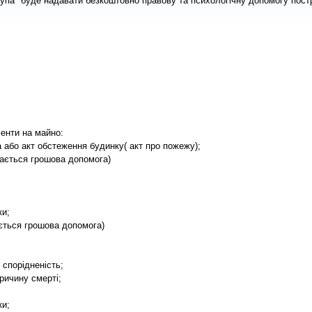
рупа" буде надавати безкоштовно правову та психологічну допомогу пост
енти на майно:
 або акт обстеження будинку( акт про пожежу);
ається грошова допомога)
ки;
ється грошова допомога)
спорідненість;
причину смерті;
ки;