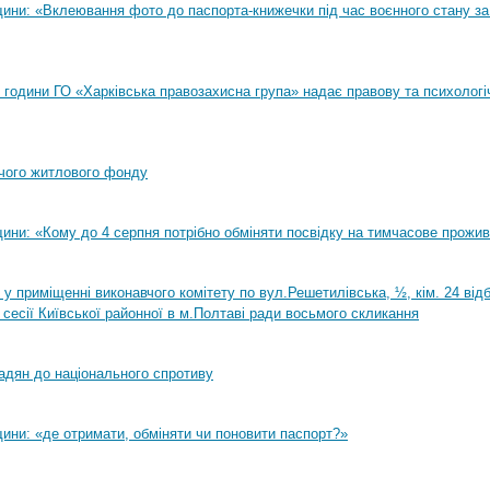
ини: «Вклеювання фото до паспорта-книжечки під час воєнного стану за
00 години ГО «Харківська правозахисна група» надає правову та психологі
чого житлового фонду
ини: «Кому до 4 серпня потрібно обміняти посвідку на тимчасове прожи
0 у приміщенні виконавчого комітету по вул.Решетилівська, ½, кім. 24 ві
 сесії Київської районної в м.Полтаві ради восьмого скликання
адян до національного спротиву
ини: «де отримати, обміняти чи поновити паспорт?»