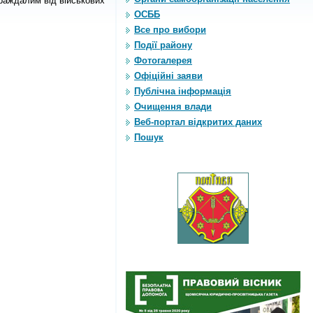
раждалим від військових
ОСББ
Все про вибори
Події району
Фотогалерея
Офіційні заяви
Публічна інформація
Очищення влади
Веб-портал відкритих даних
Пошук