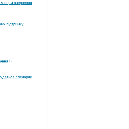
 місцем звернення
чну підтримку
вання?»
дбудеться пленарне