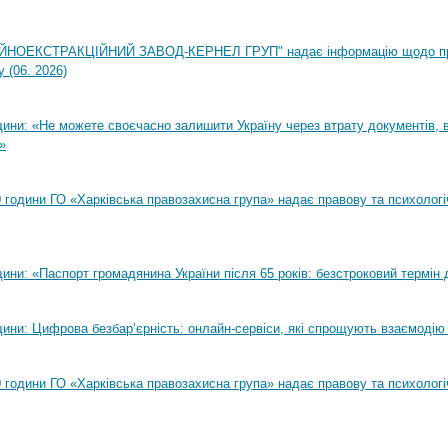
НОЕКСТРАКЦІЙНИЙ ЗАВОД-КЕРНЕЛ ГРУП" надає інформацію щодо п
 (06. 2026)
ни: «Не можете своєчасно залишити Україну через втрату документів, ві
»
00 години ГО «Харківська правозахисна група» надає правову та психолог
ни: «Паспорт громадянина України після 65 років: безстроковий термін д
ини: Цифрова безбар’єрність: онлайн-сервіси, які спрощують взаємодію
00 години ГО «Харківська правозахисна група» надає правову та психолог