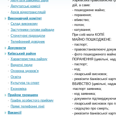
Депутати районної ради
Харківська правозахисна г
дій, а саме:
Депутатські комісії
- пошкоджене майно;
Архiв вiдеотрансляцiй
- поранення;
Виконавчий комітет
- вбивство;
Склад виконкому
- полон;
Заступники голови райради
- катування;
При собі мати КОПІЇ:
Структурні підрозділи
МАЙНО ПОШКОДЖЕНЕ:
Телефонний довідник
- паспорт;
Документи
- правовстановлюючі докум
Київський район
- фото пошкодженого майна
Характеристика району
ПОРАНЕННЯ (цивільні, над
- паспорт;
Видатні люди
- код;
Охорона здоров’я
- лікарський висновок;
Освіта
- реквізити банківської карт
Культура та спорт
ВБИВСТВО (цивільні, нада
Економіка
-паспорт заявника;
- код заявника;
Прийом громадян
- документи підтверджуючи 
Графік особистого прийому
- лікарський висновок про 
Прямі телефонні лінії
- свідоцтво про смерть;
Вакансії
- реквізити банківської карт