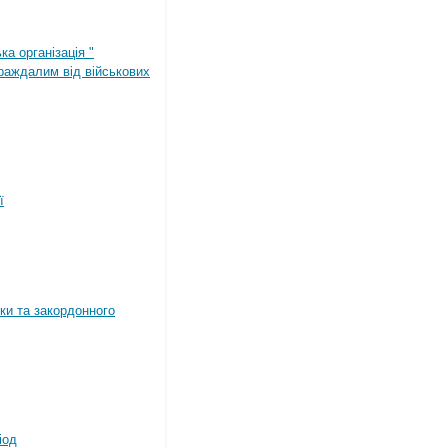
ка організація "
раждалим від військових
ї
ки та закордонного
іод