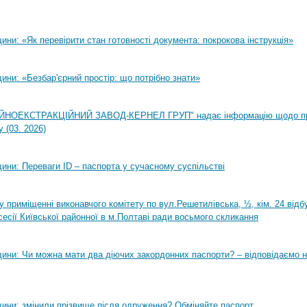
ни: «Як перевірити стан готовності документа: покрокова інструкція»
ни: «Безбар'єрний простір: що потрібно знати»
НОЕКСТРАКЦІЙНИЙ ЗАВОД-КЕРНЕЛ ГРУП" надає інформацію щодо п
 (03. 2026)
ини: Переваги ID – паспорта у сучасному суспільстві
0 у приміщенні виконавчого комітету по вул.Решетилівська, ½, кім. 24 від
сесії Київської районної в м.Полтаві ради восьмого скликання
ини: Чи можна мати два діючих закордонних паспорти? – відповідаємо н
ини: змінили прізвище після одруження? Обміняйте паспорт