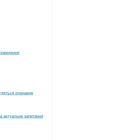
роведення
будеться пленарне
а актуальне запитання