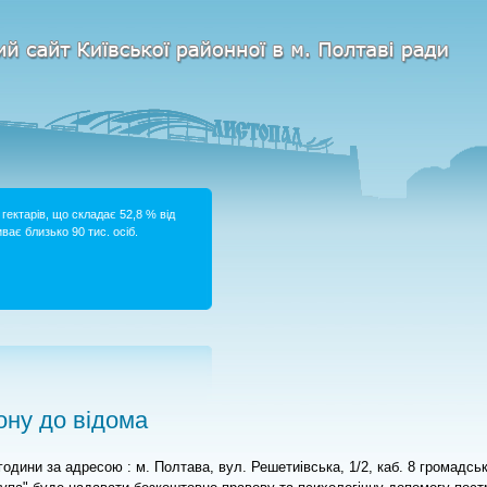
гектарів, що складає 52,8 % від
ває близько 90 тис. осіб.
ну до відома
 години за адресою : м. Полтава, вул. Решетиівська, 1/2, каб. 8 громадськ