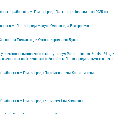
ївської районної в м. Полтаві ради Ляшка Ігоря Івановича за 2025 рік
йонної в м. Полтаві ради Мохура Олександра Вікторовича
айонної в м.Полтаві ради Оксани Корольової-Буцко
0 у приміщенні виконавчого комітету по вул.Решетилівська, ½, кім. 24 ві
позачергової сесії Київської районної в м.Полтаві ради восьмого склика
ої районної в м.Полтаві ради Погорілець Ірини Костянтинівни
ої районної в м.Полтаві ради Климович Яни Валеріївни.