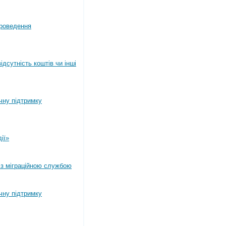
роведення
дсутність коштів чи інші
ічну підтримку
ії»
 з міграційною службою
ічну підтримку