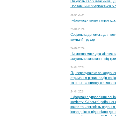
Очікують своїх власників: у
Полтавщини зберігається бі
25.04.2024
Інформація щодо запровадже
25.04.2024
Соціальна допомога для вете
компанії Грузар
24.04.2024
Чи можна мати два діючих з
актуальне запитання від гр
24.04.2024
Як, перебуваючи за кордоном
отримання різних видів соці
та пільг на оплату житлово
24.04.2024
Інформація управління соці
комітету Київської районної 
заяви та черговість надання 
інвалідністю відповідно до 