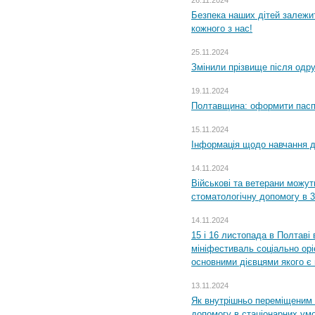
26.11.2024
Безпека наших дітей залежит
кожного з нас!
25.11.2024
Змінили прізвище після одр
19.11.2024
Полтавщина: оформити паспо
15.11.2024
Інформація щодо навчання дл
14.11.2024
Військові та ветерани можу
стоматологічну допомогу в 
14.11.2024
15 і 16 листопада в Полтав
мініфестиваль соціально орі
основними дієвцями якого є в
13.11.2024
Як внутрішньо переміщеним 
допомогу в стаціонарних ум