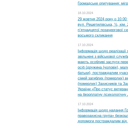
Громадське опитування: міг
18.10.2024
29 жовтня 2024 року о 10.00
вул. Решетилівська, ½, кім.
п’ятнадцятої позачергової се
восьмого скликання
17.10.2024
Інформація щодо реалізації 
звільнені з військової служби
мають особливі заслуги пер
осіб (дружина (чоловік), мало
батьки), постраждалим учас
сімей загиблих (померлих) ве
(померлих) Захисників та За
України «Про статус ветерані
на безоплатну психологічну 
17.10.2024
Інформація щодо надання Гр
правозахисна група» безкошт
допомоги постраждалим від з