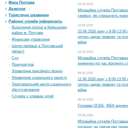
Мапа Полтави
23.06.2026
Дозвілля
Міграційна служба Полтавщи
Туристичні цікавинки
сервіси, які спрощують вза
Районні служби інформують
22.06.2026
Відділення поліції в Київському
23.06.2026 року з 9:00-13:0
районі м. Полтави
група» надає правову та пс
Фінансове управління
війни
Центр пробації в Полтавській
області
16.06.2026
Суд
Міграційна служба Полтавщ
книжечки під час воєнного с
Прокуратура
Управління пенсійного фонду
08.06.2026
Управління соціального захисту
11.06.2026 року з 9:00-13:0
Територіальний центр соціального
група» надає правову та пс
обслуговування
війни
Служба у справах дітей
08.06.2026
Головам ОСББ, ЖБК відомч
03.06.2026
Міграційна служба Полтавщи
посвідку на тимчасове прож