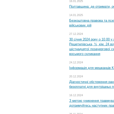
16.01.2025
Полтавщина: де отримати, о
14.01.2025
Безкоштовна правова та пси
військових дій
27.12.2024
30 січня 2024 року о 10.00 у
Решетилівська, ½, кім. 24 в
шістнадцятої позачергової се
восьмого скликання
24.12.2024
Інформація для мешканців К
20.12.2024
Діагностичні обстеження ра
безоплатні для внутрішньо 
16.12.2024
З метою уникнення травмува
дотримуйтесь наступних пр