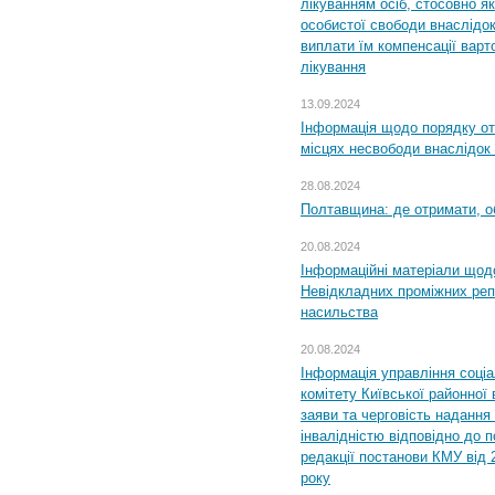
лікуванням осіб, стосовно 
особистої свободи внаслідок 
виплати їм компенсації варт
лікування
13.09.2024
Інформація щодо порядку от
місцях несвободи внаслідок з
28.08.2024
Полтавщина: де отримати, о
20.08.2024
Інформаційні матеріали щод
Невідкладних проміжних реп
насильства
20.08.2024
Інформація управління соці
комітету Київської районної 
заяви та черговість надання 
інвалідністю відповідно до 
редакції постанови КМУ від 
року