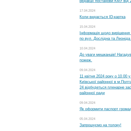
редакції постанови КМУ від 
17.04.2024
Коли видається ID-картка
15.04.2024
Інформація щодо вирішення 
по вул. Дослідна та Леоніда
10.04.2024
До уваги мешканців! Нагаду
пожеж.
09.04.2024
11 квітня 2024 року о 10.00 
Київської районної в м.Полта
24 відбудеться пленарне зас
районної ради
09.04.2024
Як оформити паспорт громад
05.04.2024
Запрошуємо на толоку!