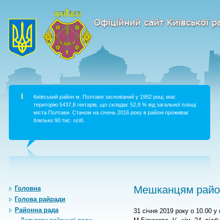
Київський район м. Полтави заснований у 1952 році, має
територію 5437,8 гектарів, що складає 52,8 % від загальної площі
міста Полтави. Станом на січень 2016 року в районі проживає
близько 90 тис. осіб.
Мешканцям район
Головна
Голова райради
Районна рада
31 січня 2019 року о 10.00 у