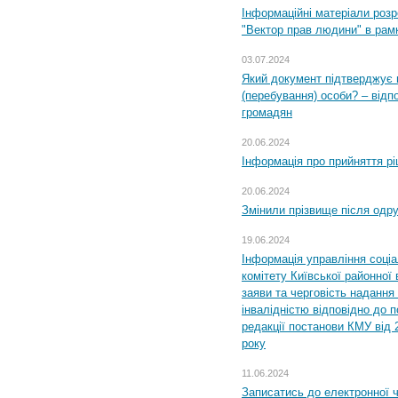
Інформаційні матеріали розр
"Вектор прав людини" в рам
03.07.2024
Який документ підтверджує 
(перебування) особи? – відп
громадян
20.06.2024
Інформація про прийняття р
20.06.2024
Змінили прізвище після одр
19.06.2024
Інформація управління соці
комітету Київської районної 
заяви та черговість надання 
інвалідністю відповідно до 
редакції постанови КМУ від 
року
11.06.2024
Записатись до електронної ч