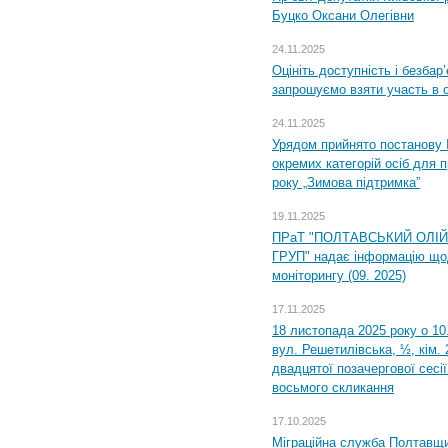
Буцко Оксани Олегівни
24.11.2025
Оцініть доступність і безбар
запрошуємо взяти участь в 
24.11.2025
Урядом прийнято постанову 
окремих категорій осіб для 
року „Зимова підтримка”
19.11.2025
ПРаТ "ПОЛТАВСЬКИЙ ОЛІ
ГРУП" надає інформацію що
моніторингу (09. 2025)
17.11.2025
18 листопада 2025 року о 10
вул. Решетилівська, ½, кім.
двадцятої позачергової сесії
восьмого скликання
17.10.2025
Міграційна служба Полтавщи