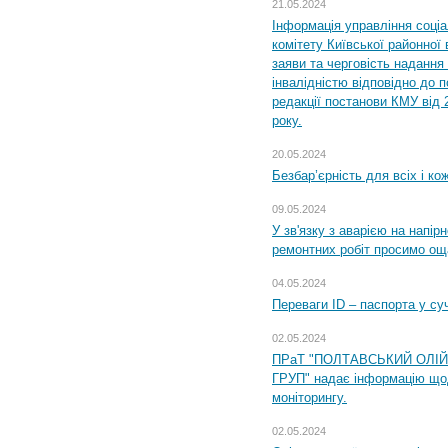
21.05.2024
Інформація управління соці
комітету Київської районної 
заяви та черговість надання 
інвалідністю відповідно до 
редакції постанови КМУ від 
року.
20.05.2024
Безбар’єрність для всіх і ко
09.05.2024
У зв'язку з аварією на напір
ремонтних робіт просимо ощ
04.05.2024
Переваги ID – паспорта у су
02.05.2024
ПРаТ "ПОЛТАВСЬКИЙ ОЛІ
ГРУП" надає інформацію що
моніторингу.
02.05.2024