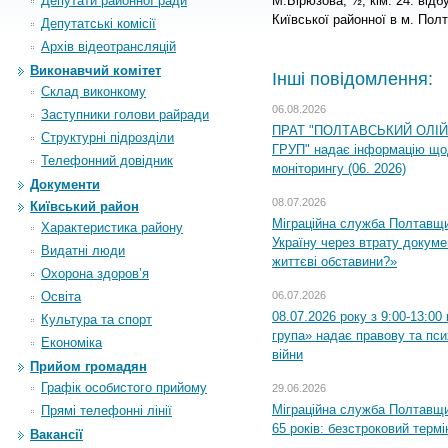
Депутати районної ради
М.Бірюзова, ½, кім. 24. відб
Київської районної в м. Пол
Депутатські комісії
Архiв вiдеотрансляцiй
Виконавчий комітет
Інші повідомлення:
Склад виконкому
06.08.2026
Заступники голови райради
ПРАТ "ПОЛТАВСЬКИЙ ОЛІ
Структурні підрозділи
ГРУП" надає інформацію що
Телефонний довідник
моніторингу (06. 2026)
Документи
08.07.2026
Київський район
Міграційна служба Полтавщ
Характеристика району
Україну через втрату докумен
Видатні люди
життєві обставини?»
Охорона здоров’я
Освіта
06.07.2026
08.07.2026 року з 9:00-13:0
Культура та спорт
група» надає правову та пс
Економіка
війни
Прийом громадян
Графік особистого прийому
29.06.2026
Міграційна служба Полтавщи
Прямі телефонні лінії
65 років: безстроковий термін
Вакансії