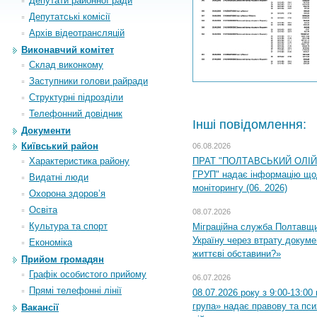
Депутати районної ради
Депутатські комісії
Архiв вiдеотрансляцiй
Виконавчий комітет
Склад виконкому
Заступники голови райради
Структурні підрозділи
Телефонний довідник
Інші повідомлення:
Документи
Київський район
06.08.2026
Характеристика району
ПРАТ "ПОЛТАВСЬКИЙ ОЛІ
ГРУП" надає інформацію що
Видатні люди
моніторингу (06. 2026)
Охорона здоров’я
Освіта
08.07.2026
Культура та спорт
Міграційна служба Полтавщ
Україну через втрату докумен
Економіка
життєві обставини?»
Прийом громадян
Графік особистого прийому
06.07.2026
Прямі телефонні лінії
08.07.2026 року з 9:00-13:0
група» надає правову та пс
Вакансії