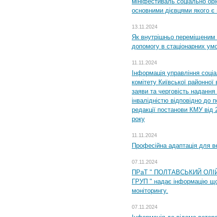
мініфестиваль соціально орі
основними дієвцями якого є в
13.11.2024
Як внутрішньо переміщеним 
допомогу в стаціонарних ум
11.11.2024
Інформація управління соці
комітету Київської районної 
заяви та черговість надання 
інвалідністю відповідно до 
редакції постанови КМУ від 
року
11.11.2024
Професійна адаптація для ве
07.11.2024
ПРаТ " ПОЛТАВСЬКИЙ ОЛІ
ГРУП " надає інформацію що
моніторингу.
07.11.2024