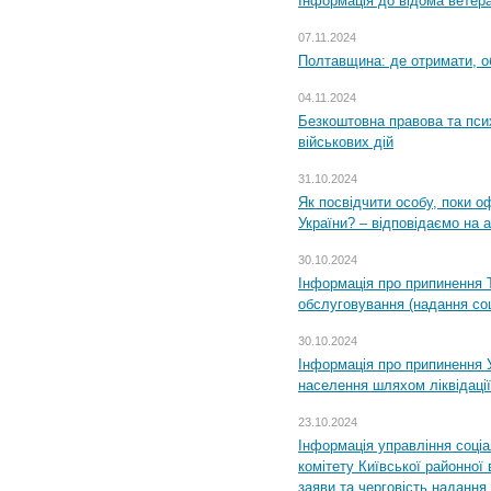
Інформація до відома ветера
07.11.2024
Полтавщина: де отримати, о
04.11.2024
Безкоштовна правова та пси
військових дій
31.10.2024
Як посвідчити особу, поки 
України? – відповідаємо на 
30.10.2024
Інформація про припинення 
обслуговування (надання соц
30.10.2024
Інформація про припинення 
населення шляхом ліквідації
23.10.2024
Інформація управління соці
комітету Київської районної 
заяви та черговість надання 