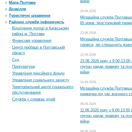
війни
Мапа Полтави
Дозвілля
29.06.2026
Туристичні цікавинки
Міграційна служба Полтавщи
Районні служби інформують
65 років: безстроковий термін
Відділення поліції в Київському
23.06.2026
районі м. Полтави
Міграційна служба Полтавщи
Фінансове управління
сервіси, які спрощують вза
Центр пробації в Полтавській
області
22.06.2026
Суд
23.06.2026 року з 9:00-13:0
Прокуратура
група» надає правову та пс
війни
Управління пенсійного фонду
Управління соціального захисту
16.06.2026
Територіальний центр соціального
Міграційна служба Полтавщ
обслуговування
книжечки під час воєнного с
Служба у справах дітей
08.06.2026
11.06.2026 року з 9:00-13:0
група» надає правову та пс
війни
08.06.2026