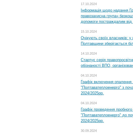
17.10.2024
Інформація щодо надання Гр
правозахисна група» безкошт
допомоги постраждалим від з
15.10.2024
Очікують своїх власників: у
Полтавщини зберігається бі
14.10.2024
Стартує серія правопросвіт
обізнаності ВПО, організов
04.10.2024
Графік включення опалення
"Полтаватеплоенерго" з поч
2024/2025рр.
04.10.2024
Графік проведення пробног
"Полтаватеплоенерго" до по
2024/2025рр.
30.09.2024