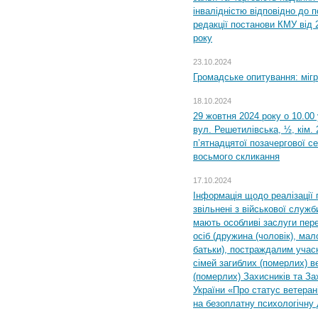
інвалідністю відповідно до 
редакції постанови КМУ від 
року
23.10.2024
Громадське опитування: міг
18.10.2024
29 жовтня 2024 року о 10.00
вул. Решетилівська, ½, кім.
п’ятнадцятої позачергової се
восьмого скликання
17.10.2024
Інформація щодо реалізації 
звільнені з військової служби
мають особливі заслуги пер
осіб (дружина (чоловік), мало
батьки), постраждалим учас
сімей загиблих (померлих) ве
(померлих) Захисників та За
України «Про статус ветерані
на безоплатну психологічну 