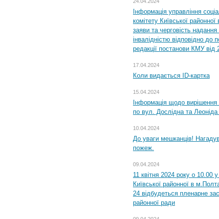
24.04.2024
Інформація управління соці
комітету Київської районної 
заяви та черговість надання 
інвалідністю відповідно до 
редакції постанови КМУ від 
17.04.2024
Коли видається ID-картка
15.04.2024
Інформація щодо вирішення 
по вул. Дослідна та Леоніда
10.04.2024
До уваги мешканців! Нагаду
пожеж.
09.04.2024
11 квітня 2024 року о 10.00 
Київської районної в м.Полта
24 відбудеться пленарне зас
районної ради