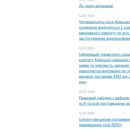
До уваги ветеранів!
12.07.2024
Чотирнадцята сесія Київсько
скликання відбудеться 1 сер
виконавчого комітету по вул.
застосуванням відеоконфер
12.07.2024
Інформація управління соці
комітету Київської районної 
заяви та черговість надання 
інвалідністю відповідно до 
редакції постанови КМУ від 
року
12.07.2024
Правовий дайджест реформ 
осіб та осіб постраждалих ві
11.07.2024
Існуючі механізми підтримки
переміщених осіб (ВПО):