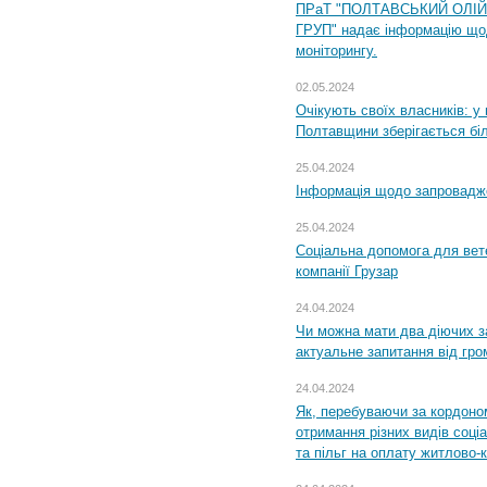
ПРаТ "ПОЛТАВСЬКИЙ ОЛІ
ГРУП" надає інформацію що
моніторингу.
02.05.2024
Очікують своїх власників: у
Полтавщини зберігається бі
25.04.2024
Інформація щодо запровадже
25.04.2024
Соціальна допомога для вете
компанії Грузар
24.04.2024
Чи можна мати два діючих з
актуальне запитання від гр
24.04.2024
Як, перебуваючи за кордоном
отримання різних видів соці
та пільг на оплату житлово