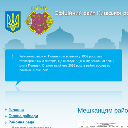
Київський район м. Полтави заснований у 1952 році, має
територію 5437,8 гектарів, що складає 52,8 % від загальної площі
міста Полтави. Станом на січень 2016 року в районі проживає
близько 90 тис. осіб.
Мешканцям район
Головна
Голова райради
Районна рада