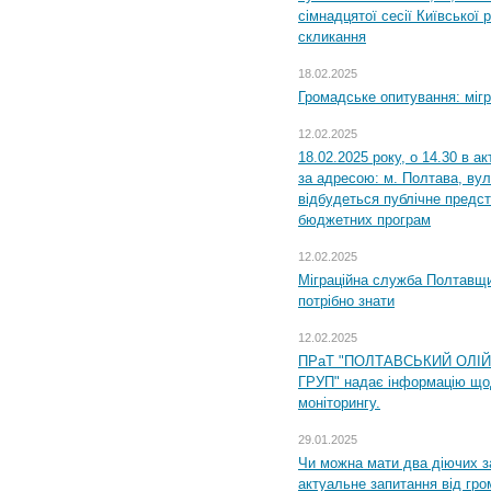
сімнадцятої сесії Київської 
скликання
18.02.2025
Громадське опитування: міг
12.02.2025
18.02.2025 року, о 14.30 в а
за адресою: м. Полтава, вул
відбудеться публічне предс
бюджетних програм
12.02.2025
Міграційна служба Полтавщи
потрібно знати
12.02.2025
ПРаТ "ПОЛТАВСЬКИЙ ОЛІ
ГРУП" надає інформацію що
моніторингу.
29.01.2025
Чи можна мати два діючих з
актуальне запитання від гр