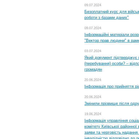
09.07.2024
Безоплатний курс для військ
роботи з базами даних"
09.07.2024
Інформаційні матеріали розр
"Вектор прав людини" в рам
03.07.2024
Який документ підтверджує 
(перебування) особи? – відп
громадян
20.06.2024
Інформація про прийняття р
20.06.2024
Змінили прізвище після одр
19.06.2024
Інформація управління соці
комітету Київської районної 
заяви та черговість надання 
інвалідністю відповідно до 