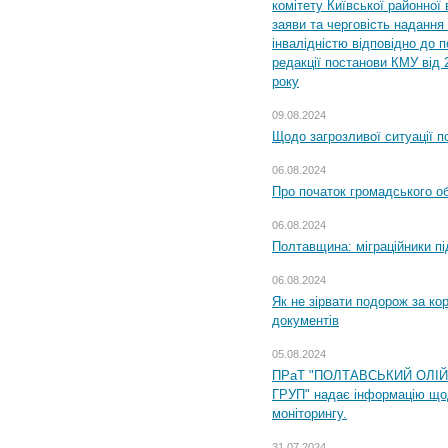
комітету Київської районної 
заяви та черговість надання 
інвалідністю відповідно до 
редакції постанови КМУ від 
року
09.08.2024
Щодо загрозливої ситуації п
06.08.2024
Про початок громадського о
06.08.2024
Полтавщина: міграційники пі
06.08.2024
Як не зірвати подорож за кор
документів
05.08.2024
ПРаТ "ПОЛТАВСЬКИЙ ОЛІ
ГРУП" надає інформацію що
моніторингу.
31.07.2024