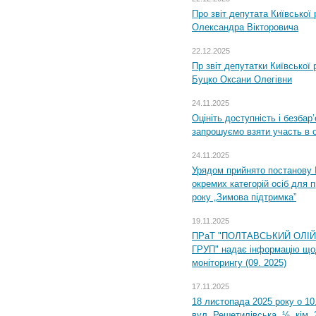
Про звіт депутата Київської
Олександра Вікторовича
22.12.2025
Пр звіт депутатки Київської
Буцко Оксани Олегівни
24.11.2025
Оцініть доступність і безбар
запрошуємо взяти участь в 
24.11.2025
Урядом прийнято постанову 
окремих категорій осіб для 
року „Зимова підтримка”
19.11.2025
ПРаТ "ПОЛТАВСЬКИЙ ОЛІ
ГРУП" надає інформацію що
моніторингу (09. 2025)
17.11.2025
18 листопада 2025 року о 10
вул. Решетилівська, ½, кім.