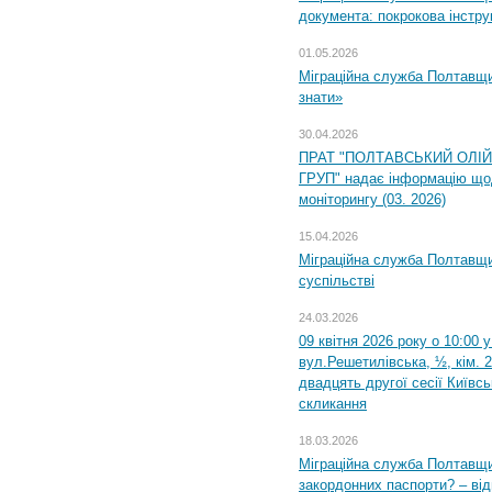
документа: покрокова інстру
01.05.2026
Міграційна служба Полтавщин
знати»
30.04.2026
ПРАТ "ПОЛТАВСЬКИЙ ОЛІ
ГРУП" надає інформацію що
моніторингу (03. 2026)
15.04.2026
Міграційна служба Полтавщи
суспільстві
24.03.2026
09 квітня 2026 року о 10:00 
вул.Решетилівська, ½, кім. 
двадцять другої сесії Київс
скликання
18.03.2026
Міграційна служба Полтавщи
закордонних паспорти? – від