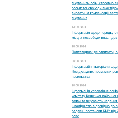
лікуванням осіб, стосовно 
особистої свободи внаслідок 
виплати їм компенсації варт
лікування
13.09.2024
Інформація щодо порядку от
місцях несвободи внаслідок з
28.08.2024
Полтавщина: де отримати, о
20.08.2024
Інформаційні матеріали щод
Невідкладних проміжних реп
насильства
20.08.2024
Інформація управління соці
комітету Київської районної 
заяви та черговість надання 
інвалідністю відповідно до 
редакції постанови КМУ від 
року