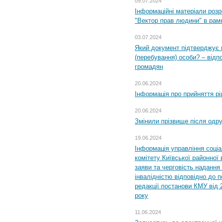
09.07.2024
Інформаційні матеріали розр
"Вектор прав людини" в рам
03.07.2024
Який документ підтверджує 
(перебування) особи? – відп
громадян
20.06.2024
Інформація про прийняття р
20.06.2024
Змінили прізвище після одр
19.06.2024
Інформація управління соці
комітету Київської районної 
заяви та черговість надання 
інвалідністю відповідно до 
редакції постанови КМУ від 
року
11.06.2024