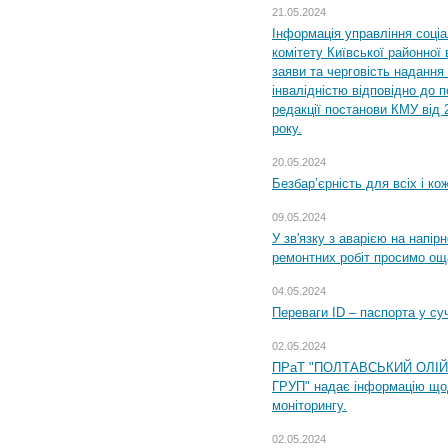
21.05.2024
Інформація управління соці
комітету Київської районної 
заяви та черговість надання 
інвалідністю відповідно до 
редакції постанови КМУ від 
року.
20.05.2024
Безбар’єрність для всіх і ко
09.05.2024
У зв'язку з аварією на напір
ремонтних робіт просимо ощ
04.05.2024
Переваги ID – паспорта у су
02.05.2024
ПРаТ "ПОЛТАВСЬКИЙ ОЛІ
ГРУП" надає інформацію що
моніторингу.
02.05.2024