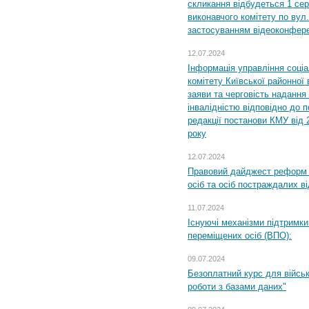
скликання відбудеться 1 сер
виконавчого комітету по вул.
застосуванням відеоконфер
12.07.2024
Інформація управління соці
комітету Київської районної 
заяви та черговість надання 
інвалідністю відповідно до 
редакції постанови КМУ від 
року
12.07.2024
Правовий дайджест реформ 
осіб та осіб постраждалих ві
11.07.2024
Існуючі механізми підтримки
переміщених осіб (ВПО):
09.07.2024
Безоплатний курс для військ
роботи з базами даних"