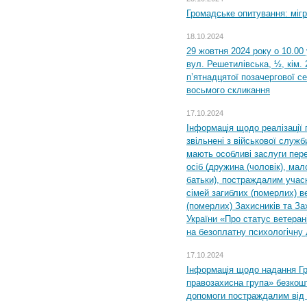
Громадське опитування: міг
18.10.2024
29 жовтня 2024 року о 10.00
вул. Решетилівська, ½, кім.
п’ятнадцятої позачергової се
восьмого скликання
17.10.2024
Інформація щодо реалізації 
звільнені з військової служби
мають особливі заслуги пер
осіб (дружина (чоловік), мало
батьки), постраждалим учас
сімей загиблих (померлих) ве
(померлих) Захисників та За
України «Про статус ветерані
на безоплатну психологічну 
17.10.2024
Інформація щодо надання Гр
правозахисна група» безкошт
допомоги постраждалим від з