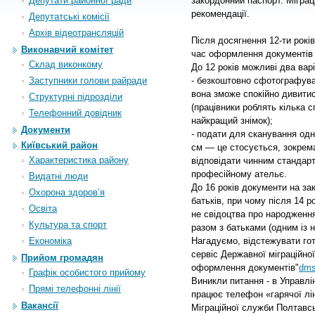
Депутати районної ради
закордонний паспорт. Міграц
рекомендації.
Депутатські комісії
Архiв вiдеотрансляцiй
Після досягнення 12-ти рокі
Виконавчий комітет
час оформлення документів 
Склад виконкому
До 12 років можливі два варі
Заступники голови райради
- безкоштовно сфотографува
вона зможе спокійно дивитис
Структурні підрозділи
(працівники роблять кілька 
Телефонний довідник
найкращий знімок);
Документи
- подати для сканування од
Київський район
см — це стосується, зокрема
Характеристика району
відповідати чинним стандар
професійному ательє.
Видатні люди
До 16 років документи на за
Охорона здоров’я
батьків, при чому після 14 р
Освіта
не свідоцтва про народження
Культура та спорт
разом з батьками (одним із н
Економіка
Нагадуємо, відстежувати го
сервіс Державної міграційно
Прийом громадян
оформлення документів"
dms
Графік особистого прийому
Виникли питання - в Управлі
Прямі телефонні лінії
працює телефон «гарячої ліні
Вакансії
Міграційної служби Полтавсь