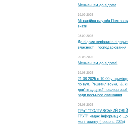
Мешканцям до відома
19.09.2025
Міграційна служба Полтавщин
знати
03.09.2025
До відома керівників підприє
власності і господарювання
20.08.2025
Мешканцям до відома!
19.08.2025
21.08.2025 о 10.00 у приміщ
по вул. Решетилівська, ½, к
дев'ятнадцятої позачергової 
ради восьмого скликання
05.08.2025
ПРаТ "ПОЛТАВСЬКИЙ ОЛІ
ГРУП" надає інформацію що
моніторингу (червень 2025)