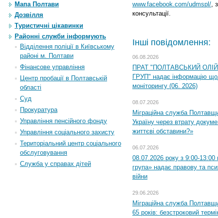
Мапа Полтави
www.facebook.com/udmspl/
, 
консультації.
Дозвілля
Туристичні цікавинки
Районні служби інформують
Інші повідомлення:
Відділення поліції в Київському
районі м. Полтави
06.08.2026
Фінансове управління
ПРАТ "ПОЛТАВСЬКИЙ ОЛІ
ГРУП" надає інформацію що
Центр пробації в Полтавській
моніторингу (06. 2026)
області
Суд
08.07.2026
Прокуратура
Міграційна служба Полтавщ
Управління пенсійного фонду
Україну через втрату докумен
життєві обставини?»
Управління соціального захисту
Територіальний центр соціального
06.07.2026
обслуговування
08.07.2026 року з 9:00-13:0
Служба у справах дітей
група» надає правову та пс
війни
29.06.2026
Міграційна служба Полтавщи
65 років: безстроковий термін