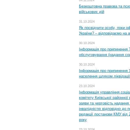
04.11.2024
Безкоштовна правова та пси
військових дій
31.10.2024
Як посвідчити особу, поки 
України? – відповідаємо на 
30.10.2024
Інформація про припинення 
обслуговування (надання соц
30.10.2024
Інформація про припинення 
населення шляхом ліквідації
23.10.2024
Інформація управління соці
комітету Київської районної 
заяви та черговість надання 
інвалідністю відповідно до 
редакції постанови КМУ від 
року
23.10.2024