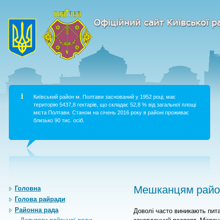
Київський район м. Полтави заснований у 1952 році, має
територію 5437,8 гектарів, що складає 52,8 % від загальної площі
міста Полтави. Станом на січень 2016 року в районі проживає
близько 90 тис. осіб.
Мешканцям район
Головна
Голова райради
Районна рада
Доволі часто виникають пит