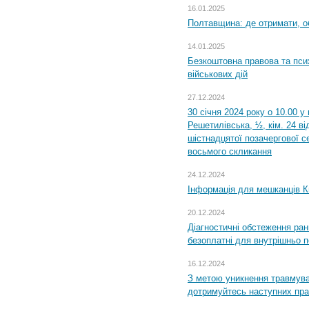
16.01.2025
Полтавщина: де отримати, о
14.01.2025
Безкоштовна правова та пси
військових дій
27.12.2024
30 січня 2024 року о 10.00 у
Решетилівська, ½, кім. 24 в
шістнадцятої позачергової се
восьмого скликання
24.12.2024
Інформація для мешканців К
20.12.2024
Діагностичні обстеження ра
безоплатні для внутрішньо 
16.12.2024
З метою уникнення травмува
дотримуйтесь наступних пр