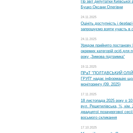
Пр звіт депутатки Київської
Буцко Оксани Олегівни
24.11.2025
Оцініть доступність і безбар
запрошуємо взяти участь в 
24.11.2025
Урядом прийнято постанову 
окремих категорій осіб для 
року „Зимова підтримка”
19.11.2025
ПРаТ "ПОЛТАВСЬКИЙ ОЛІ
ГРУП" надає інформацію що
моніторингу (09. 2025)
17.11.2025
18 листопада 2025 року о 10
вул. Решетилівська, ½, кім.
двадцятої позачергової сесії
восьмого скликання
17.10.2025