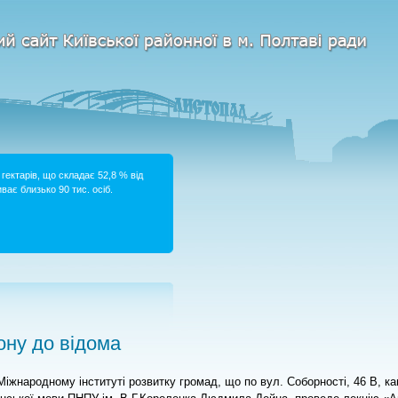
гектарів, що складає 52,8 % від
ває близько 90 тис. осіб.
ну до відома
у Міжнародному інституті розвитку громад, що по вул. Соборності, 46 В, к