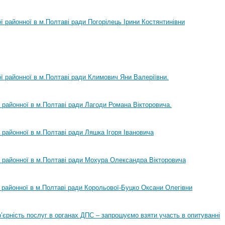
ої районної в м.Полтаві ради Погорілець Ірини Костянтинівни
ої районної в м.Полтаві ради Климович Яни Валеріївни.
ї районної в м.Полтаві ради Лагоди Романа Вікторовича.
ї районної в м.Полтаві ради Ляшка Ігоря Івановича
ї районної в м.Полтаві ради Мохура Олександра Вікторовича
ї районної в м.Полтаві ради Корольової-Буцко Оксани Олегівни
ар’єрність послуг в органах ДПС – запрошуємо взяти участь в опитуванні