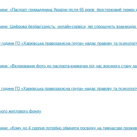
ни: «Паспорт громадянина України після 65 років: безстроковий термін д
ини: Цифрова безбар’єрність: онлайн-сервіси, які спрощують взаємодію
00 години ГО «Харківська правозахисна група» надає правову та психолог
ини: «Вклеювання фото до паспорта-книжечки під час воєнного стану за
00 години ГО «Харківська правозахисна група» надає правову та психологі
чого житлового фонду
ини: «Кому до 4 серпня потрібно обміняти посвідку на тимчасове прожи