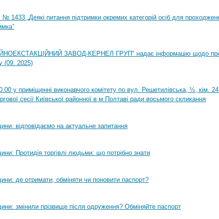
 № 1433 „Деякі питання підтримки окремих категорій осіб для проходжен
имка”
НОЕКСТАКЦІЙНИЙ ЗАВОД-КЕРНЕЛ ГРУП" надає інформацію щодо пр
 (09. 2025)
0.00 у приміщенні виконавчого комітету по вул. Решетилівська, ½, кім. 2
ргової сесії Київської районної в м.Полтаві ради восьмого скликання
ини: відповідаємо на актуальне запитання
ини: Протидія торгівлі людьми: що потрібно знати
ини: де отримати, обміняти чи поновити паспорт?
ини: змінили прізвище після одруження? Обміняйте паспорт