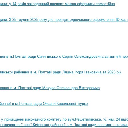
ини: у 14 років закордонний паспорт можна оформити самостійно
ини: 3 25 грудня 2025 року діє порядок одночасного оформлення ID-карт
нної в м.Полтаві ради Синягівського Сергія Олександровича за звітній пер
ївської районної в м. Полтаві ради Ляшка Ігоря Івановича за 2025 рік
йонної в м. Полтаві ради Мохура Олександра Вікторовича
айонної в м.Полтаві ради Оксани Корольової-Буцко
0 у приміщенні виконавчого комітету по вул.Решетилівська, ½, кім. 24 ві
позачергової сесії Київської районної в м.Полтаві ради восьмого склика