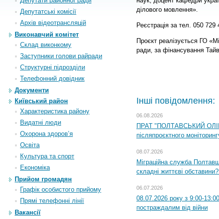
Депутати районної ради
наук, доцент кафедри укра
ділового мовлення».
Депутатські комісії
Архiв вiдеотрансляцiй
Реєстрація за тел. 050 729 
Виконавчий комітет
Проєкт реалізується ГО «Мі
Склад виконкому
ради, за фінансування Тай
Заступники голови райради
Структурні підрозділи
Телефонний довідник
Документи
Інші повідомлення:
Київський район
Характеристика району
06.08.2026
Видатні люди
ПРАТ "ПОЛТАВСЬКИЙ ОЛІЙ
Охорона здоров’я
післяпроєктного моніторингу
Освіта
08.07.2026
Культура та спорт
Міграційна служба Полтавщи
Економіка
складні життєві обставини?
Прийом громадян
06.07.2026
Графік особистого прийому
08.07.2026 року з 9:00-13:
Прямі телефонні лінії
постраждалим від війни
Вакансії