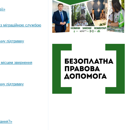
ії»
 з міграційною службою
ічну підтримку
 місцем звернення
чну підтримку
вання?»