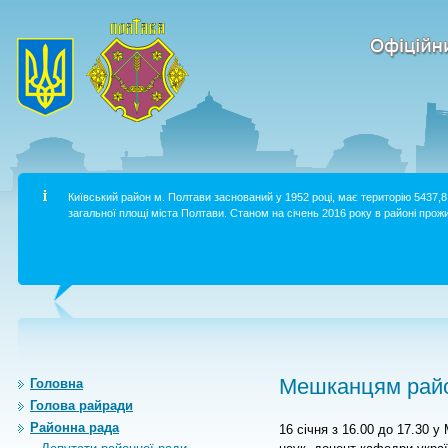
Київський район м. Полтави заснований у 1952 році, має територію 5437,8 
загальної площі міста Полтави. Станом на січень 2016 року в районі прожи
Мешканцям райо
Головна
Голова райради
Районна рада
16 січня з 16.00 до 17.30 