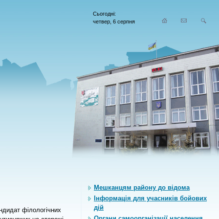
Сьогодні:
четвер, 6 серпня
Мешканцям району до відома
Інформація для учасників бойових
дій
андидат філологічних
Органи самоорганiзацiї населення