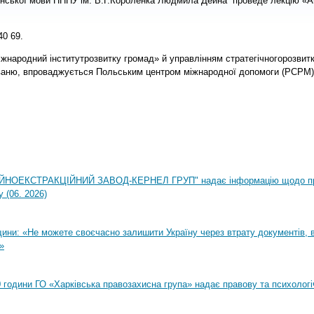
їнської мови ПНПУ ім. В.Г.Короленка Людмила Дейна
проведе лекцію «А
40 69.
жнародний інститутрозвитку громад» й управлінням стратегічногорозвитк
ваню, впроваджується Польським центром міжнародної допомоги (PCPM)
НОЕКСТРАКЦІЙНИЙ ЗАВОД-КЕРНЕЛ ГРУП" надає інформацію щодо п
 (06. 2026)
ни: «Не можете своєчасно залишити Україну через втрату документів, ві
»
00 години ГО «Харківська правозахисна група» надає правову та психолог