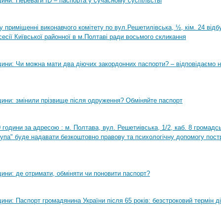
ини: Переваги ID – паспорта у сучасному суспільстві
0 у приміщенні виконавчого комітету по вул.Решетилівська, ½, кім. 24 від
сесії Київської районної в м.Полтаві ради восьмого скликання
ини: Чи можна мати два діючих закордонних паспорти? – відповідаємо н
ини: змінили прізвище після одруження? Обміняйте паспорт
0 години за адресою : м. Полтава, вул. Решетиівська, 1/2, каб. 8 громадсь
рупа" буде надавати безкоштовно правову та психологічну допомогу пост
ини: де отримати, обміняти чи поновити паспорт?
ни: Паспорт громадянина України після 65 років: безстроковий термін ді