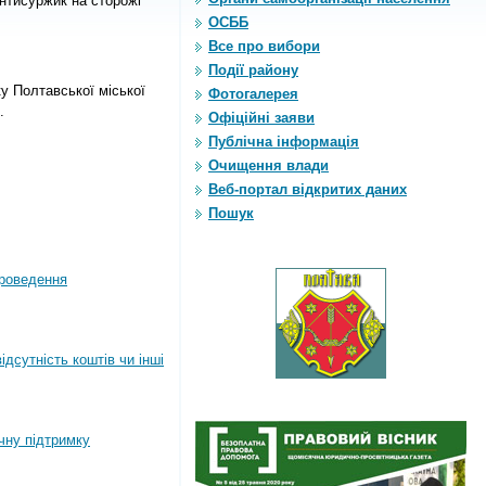
нтисуржик на сторожі
ОСББ
Все про вибори
Події району
у Полтавської міської
Фотогалерея
.
Офіційні заяви
Публічна інформація
Очищення влади
Веб-портал відкритих даних
Пошук
роведення
дсутність коштів чи інші
ічну підтримку