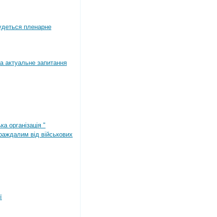
будеться пленарне
а актуальне запитання
ка організація "
раждалим від військових
ї