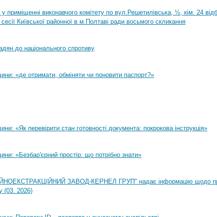
0 у приміщенні виконавчого комітету по вул.Решетилівська, ½, кім. 24 ві
 сесії Київської районної в м.Полтаві ради восьмого скликання
адян до національного спротиву
ини: «де отримати, обміняти чи поновити паспорт?»
ни: «Як перевірити стан готовності документа: покрокова інструкція»
ни: «Безбар'єрний простір: що потрібно знати»
НОЕКСТРАКЦІЙНИЙ ЗАВОД-КЕРНЕЛ ГРУП" надає інформацію щодо п
 (03. 2026)