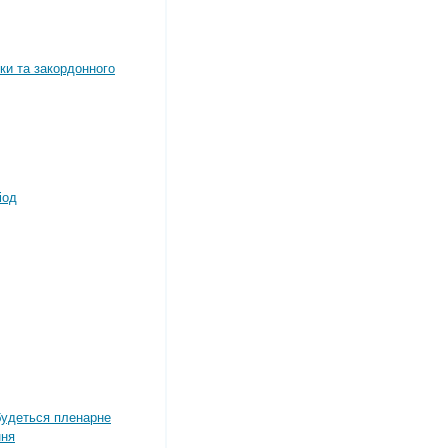
ки та закордонного
іод
дбудеться пленарне
ння