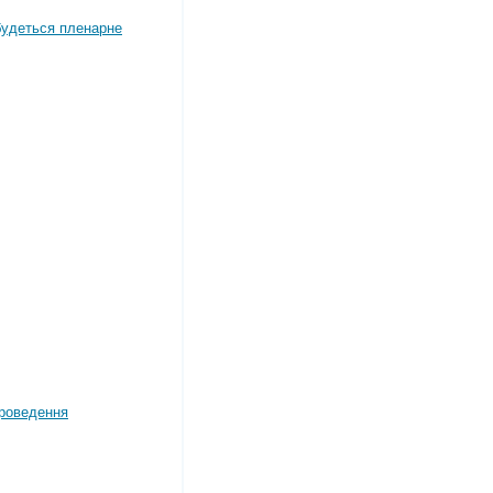
дбудеться пленарне
роведення