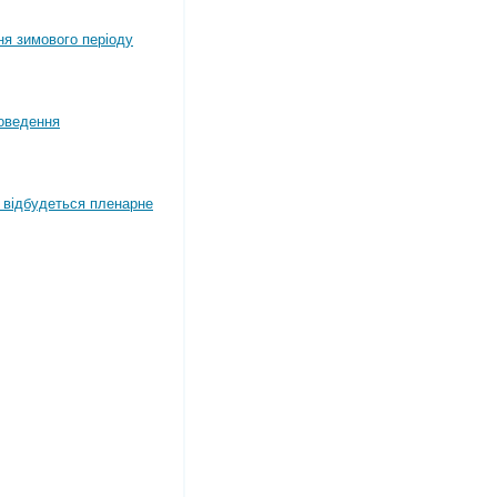
ня зимового періоду
оведення
4 відбудеться пленарне