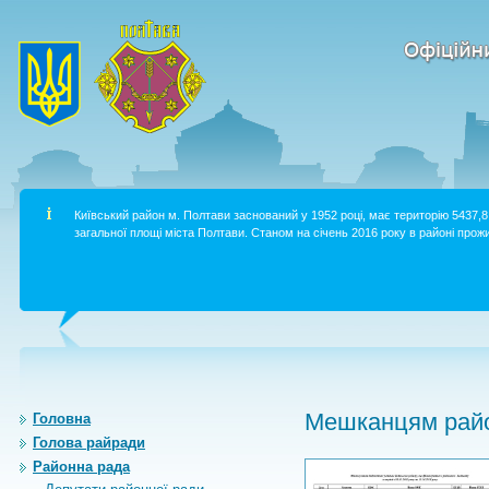
Київський район м. Полтави заснований у 1952 році, має територію 5437,8 
загальної площі міста Полтави. Станом на січень 2016 року в районі прожи
Мешканцям райо
Головна
Голова райради
Районна рада