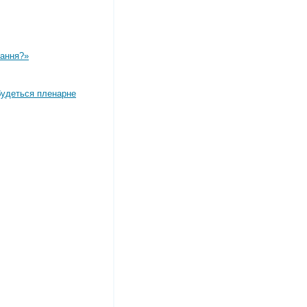
вання?»
дбудеться пленарне