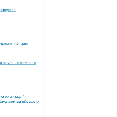
роведення
будеться пленарне
а актуальне запитання
ка організація "
раждалим від військових