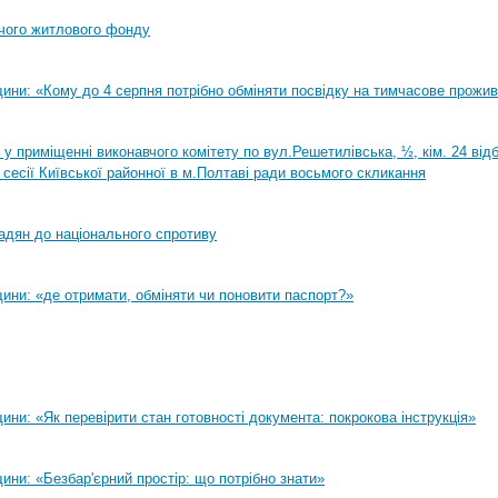
чого житлового фонду
ини: «Кому до 4 серпня потрібно обміняти посвідку на тимчасове прожи
0 у приміщенні виконавчого комітету по вул.Решетилівська, ½, кім. 24 ві
 сесії Київської районної в м.Полтаві ради восьмого скликання
адян до національного спротиву
ини: «де отримати, обміняти чи поновити паспорт?»
ни: «Як перевірити стан готовності документа: покрокова інструкція»
ни: «Безбар'єрний простір: що потрібно знати»