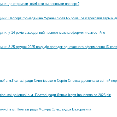
ини: де отримати, обміняти чи поновити паспорт?
ни: Паспорт громадянина України після 65 років: безстроковий термін ді
ини: у 14 років закордонний паспорт можна оформити самостійно
ини: 3 25 грудня 2025 року діє порядок одночасного оформлення ID-карт
нної в м.Полтаві ради Синягівського Сергія Олександровича за звітній пер
ївської районної в м. Полтаві ради Ляшка Ігоря Івановича за 2025 рік
йонної в м. Полтаві ради Мохура Олександра Вікторовича