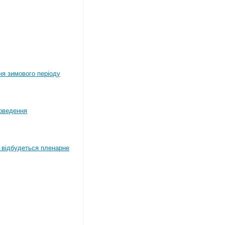
ня зимового періоду
оведення
4 відбудеться пленарне