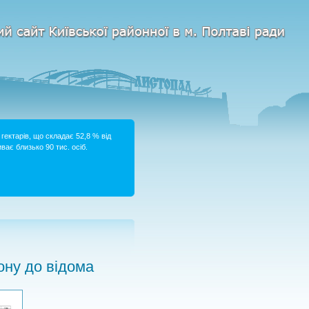
гектарів, що складає 52,8 % від
ває близько 90 тис. осіб.
ну до відома