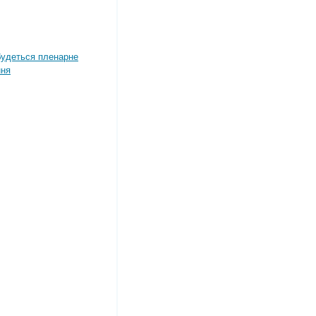
дбудеться пленарне
ння