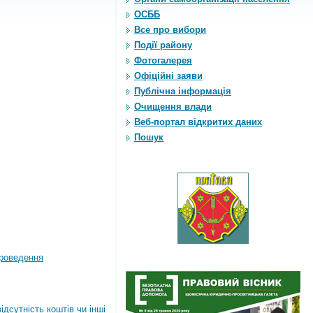
ОСББ
Все про вибори
Події району
Фотогалерея
Офіційні заяви
Публічна інформація
Очищення влади
Веб-портал відкритих даних
Пошук
роведення
дсутність коштів чи інші