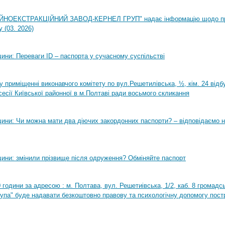
НОЕКСТРАКЦІЙНИЙ ЗАВОД-КЕРНЕЛ ГРУП" надає інформацію щодо п
 (03. 2026)
ини: Переваги ID – паспорта у сучасному суспільстві
0 у приміщенні виконавчого комітету по вул.Решетилівська, ½, кім. 24 від
сесії Київської районної в м.Полтаві ради восьмого скликання
ини: Чи можна мати два діючих закордонних паспорти? – відповідаємо н
ини: змінили прізвище після одруження? Обміняйте паспорт
0 години за адресою : м. Полтава, вул. Решетиівська, 1/2, каб. 8 громадсь
рупа" буде надавати безкоштовно правову та психологічну допомогу пост