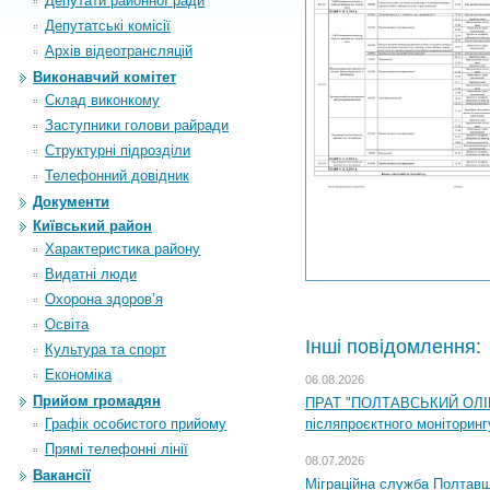
Депутати районної ради
Депутатські комісії
Архiв вiдеотрансляцiй
Виконавчий комітет
Склад виконкому
Заступники голови райради
Структурні підрозділи
Телефонний довідник
Документи
Київський район
Характеристика району
Видатні люди
Охорона здоров’я
Освіта
Інші повідомлення:
Культура та спорт
Економіка
06.08.2026
Прийом громадян
ПРАТ "ПОЛТАВСЬКИЙ ОЛІЙ
Графік особистого прийому
післяпроєктного моніторингу
Прямі телефонні лінії
08.07.2026
Вакансії
Міграційна служба Полтавщи