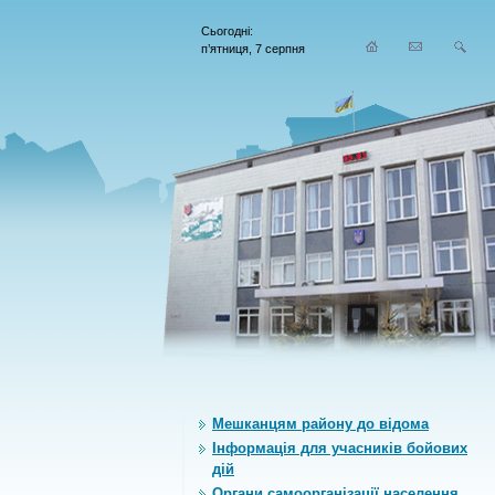
Сьогодні:
п’ятниця, 7 серпня
Мешканцям району до відома
Інформація для учасників бойових
дій
Органи самоорганiзацiї населення