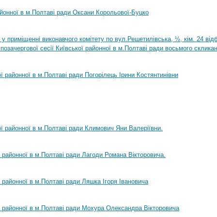
айонної в м.Полтаві ради Оксани Корольової-Буцко
0 у приміщенні виконавчого комітету по вул.Решетилівська, ½, кім. 24 ві
позачергової сесії Київської районної в м.Полтаві ради восьмого склика
ої районної в м.Полтаві ради Погорілець Ірини Костянтинівни
ої районної в м.Полтаві ради Климович Яни Валеріївни.
ї районної в м.Полтаві ради Лагоди Романа Вікторовича.
ї районної в м.Полтаві ради Ляшка Ігоря Івановича
ї районної в м.Полтаві ради Мохура Олександра Вікторовича