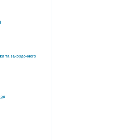
ї
ки та закордонного
іод