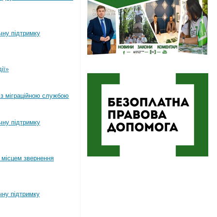
ічну підтримку
ії»
 з міграційною службою
ічну підтримку
 місцем звернення
чну підтримку