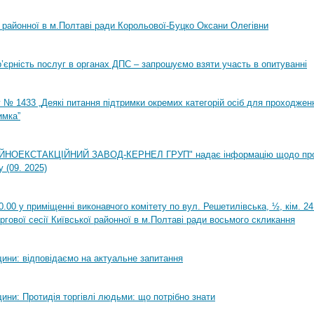
ї районної в м.Полтаві ради Корольової-Буцко Оксани Олегівни
ар’єрність послуг в органах ДПС – запрошуємо взяти участь в опитуванні
 № 1433 „Деякі питання підтримки окремих категорій осіб для проходжен
имка”
НОЕКСТАКЦІЙНИЙ ЗАВОД-КЕРНЕЛ ГРУП" надає інформацію щодо пр
 (09. 2025)
0.00 у приміщенні виконавчого комітету по вул. Решетилівська, ½, кім. 2
ргової сесії Київської районної в м.Полтаві ради восьмого скликання
ини: відповідаємо на актуальне запитання
ини: Протидія торгівлі людьми: що потрібно знати