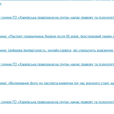
»
00 години ГО «Харківська правозахисна група» надає правову та психолог
ни: «Паспорт громадянина України після 65 років: безстроковий термін д
ини: Цифрова безбар’єрність: онлайн-сервіси, які спрощують взаємодію
00 години ГО «Харківська правозахисна група» надає правову та психолог
ини: «Вклеювання фото до паспорта-книжечки під час воєнного стану за
00 години ГО «Харківська правозахисна група» надає правову та психологі