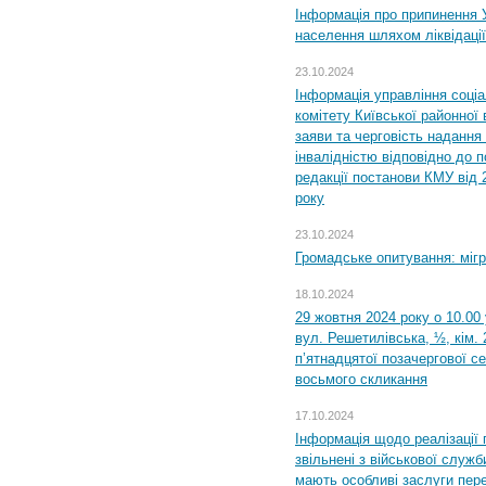
Інформація про припинення 
населення шляхом ліквідації
23.10.2024
Інформація управління соці
комітету Київської районної 
заяви та черговість надання 
інвалідністю відповідно до 
редакції постанови КМУ від 
року
23.10.2024
Громадське опитування: міг
18.10.2024
29 жовтня 2024 року о 10.00
вул. Решетилівська, ½, кім.
п’ятнадцятої позачергової се
восьмого скликання
17.10.2024
Інформація щодо реалізації 
звільнені з військової служби
мають особливі заслуги пер