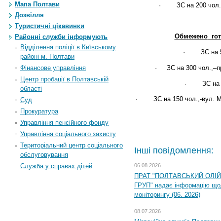
Мапа Полтави
·
ЗС на 200 чол
Дозвілля
Туристичні цікавинки
Обмежено
гот
Районні служби інформують
Відділення поліції в Київському
·
ЗС на 
районі м. Полтави
·
ЗС на 300 чол.,–п
Фінансове управління
Центр пробації в Полтавській
·
З
С на
області
·
ЗС на 150 чол.,-вул. 
Суд
Прокуратура
Управління пенсійного фонду
Управління соціального захисту
Територіальний центр соціального
Інші повідомлення:
обслуговування
06.08.2026
Служба у справах дітей
ПРАТ "ПОЛТАВСЬКИЙ ОЛІ
ГРУП" надає інформацію що
моніторингу (06. 2026)
08.07.2026