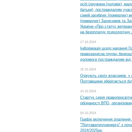
осіб (дружина (чоловік), мало
батьки), постраждалим учас
сімей загиблих (померлих) ве
(померлих) Захисників та За
України «Про статус ветерані
на безоплатну психологічну 
17.10.2024
Інформація щодо надання Гр
правозахисна група» безкошт
допомоги постраждалим від з
15.10.2024
Очікують своїх власників: у
Полтавщини зберігається бі
14.10.2024
Стартує серія правопросвіт
обізнаності ВПО, організов
04.10.2024
Графік включення опалення
"Полтаватеплоенерго" з поч
2024/2025рр.