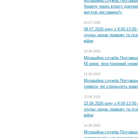
Міграційна служба Полтавщ
Україну через втрату докумен
життєві обставини?»
06.07.2026
08.07.2026 року з 9:00-13:0
група» надає правову та пс
війни
29.06.2026
Міграційна служба Полтавщи
65 років: безстроковий термін
23.06.2026
Міграційна служба Полтавщи
сервіси, які спрощують вза
22.06.2026
23.06.2026 року з 9:00-13:0
група» надає правову та пс
війни
16.06.2026
Міграційна служба Полтавщ
книжечки під час воєнного с