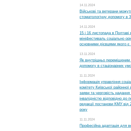
14.11.2024
Військові та ветерани можу
стоматологічну допомогу в 
14.11.2024
15 і 16 листопада в Полтав
мініфестиваль соціально орі
основними дієвцями якого є в
13.11.2024
Як внутрішньо переміщеним 
допомогу в стаціонарних ум
11.11.2024
Інформація управління соці
комітету Київської районної 
заяви та черговість надання 
інвалідністю відповідно до 
редакції постанови КМУ від 
року
11.11.2024
Професійна адаптація для ве