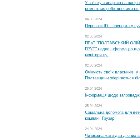
У зв'язку з аварією на напір
ремонтних робіт просимо ощ
04.05.2024
Переваги ID – паспорта у су
02.05.2024
ПРаТ "ПОЛТАВСЬКИЙ ОЛІ
ГРУП" надає інформацію що
моніторингу.
02.05.2024
Очікують своїх власників: у
Полтавщини зберігається бі
25.04.2024
Інформація щодо запровадже
25.04.2024
Соціальна допомога для вете
компанії Грузар
24.04.2024
Чи можна мати два діючих з