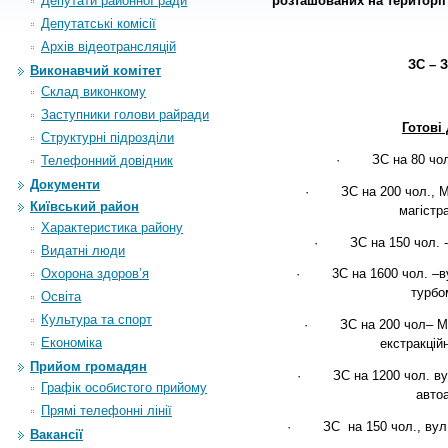
Депутати районної ради
розташованих
на
території
Депутатські комісії
Архiв вiдеотрансляцiй
ЗС – 
Виконавчий комітет
Склад виконкому
Заступники голови райради
Готові
Структурні підрозділи
·
ЗС на 80 чо
Телефонний довідник
Документи
·
ЗС на 200 чол.,
М
Київський район
магістр
Характеристика району
·
ЗС на 150 чол. 
Видатні люди
Охорона здоров’я
·
3С на 1600 чол. –в
турбо
Освіта
Культура та спорт
·
ЗС на 200 чол– 
Економіка
екстракцій
Прийом громадян
·
ЗС на 1200 чол. ву
Графік особистого прийому
авто
Прямі телефонні лінії
·
ЗС
на 150 чол.,
вул
Вакансії