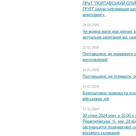
ПРаТ "ПОЛТАВСЬКИЙ ОЛІ
ГРУП" надає інформацію що
моніторингу.
29.01.2025
Чи можна мати два діючих з
актуальне запитання від гр
22.01.2025
Полтавщина: як перевірити 
виготовлений
16.01.2025
Полтавщина: де отримати, о
14.01.2025
Безкоштовна правова та пси
військових дій
27.12.2024
30 січня 2024 року о 10.00 у
Решетилівська, ½, кім. 24 в
шістнадцятої позачергової се
восьмого скликання