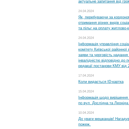
актуальне запитання від гр
24.04.2024
Як, перебуваючи за кордоном
отримання різних видів соці
та пільг на оплату житлово
24.04.2024
Інформація управління соці
комітету Київської районної 
заяви та черговість надання 
інвалідністю відповідно до 
редакції постанови КМУ від 
17.04.2024
Коли видається ID-картка
15.04.2024
Інформація щодо вирішення 
по вул. Дослідна та Леоніда
10.04.2024
До уваги мешканців! Нагаду
пожеж.