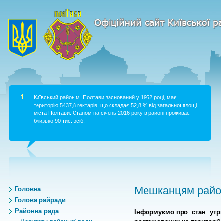
Київський район м. Полтави заснований у 1952 році, має
територію 5437,8 гектарів, що складає 52,8 % від загальної площі
міста Полтави. Станом на січень 2016 року в районі проживає
близько 90 тис. осіб.
Мешканцям район
Головна
Голова райради
Районна рада
Інформуємо
про
стан
утр