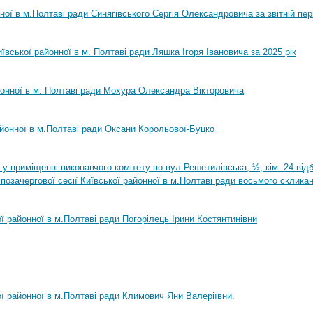
нної в м.Полтаві ради Синягівського Сергія Олександровича за звітній пер
ївської районної в м. Полтаві ради Ляшка Ігоря Івановича за 2025 рік
йонної в м. Полтаві ради Мохура Олександра Вікторовича
айонної в м.Полтаві ради Оксани Корольової-Буцко
0 у приміщенні виконавчого комітету по вул.Решетилівська, ½, кім. 24 ві
позачергової сесії Київської районної в м.Полтаві ради восьмого склика
ої районної в м.Полтаві ради Погорілець Ірини Костянтинівни
ої районної в м.Полтаві ради Климович Яни Валеріївни.