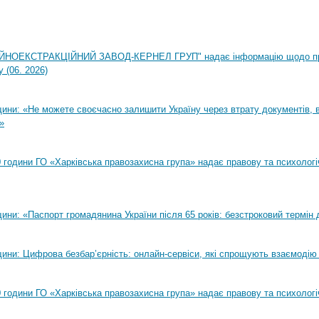
НОЕКСТРАКЦІЙНИЙ ЗАВОД-КЕРНЕЛ ГРУП" надає інформацію щодо п
 (06. 2026)
ни: «Не можете своєчасно залишити Україну через втрату документів, ві
»
00 години ГО «Харківська правозахисна група» надає правову та психолог
ни: «Паспорт громадянина України після 65 років: безстроковий термін д
ини: Цифрова безбар’єрність: онлайн-сервіси, які спрощують взаємодію
00 години ГО «Харківська правозахисна група» надає правову та психолог