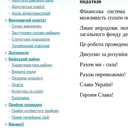
Депутати районної ради
податків
Депутатські комісії
Фінансова система
Архiв вiдеотрансляцiй
можливість сплати по
Виконавчий комітет
Склад виконкому
Лише
впродовж
лют
Заступники голови райради
загального фонду д
Структурні підрозділи
Це робота проведен
Телефонний довідник
Документи
Дякуємо за розумінн
Київський район
Разом ми - сила!
Характеристика району
Видатні люди
Разом переможемо!
Охорона здоров’я
Слава Україні!
Освіта
Культура та спорт
Героям Слава!
Економіка
Прийом громадян
Графік особистого прийому
Прямі телефонні лінії
Вакансії