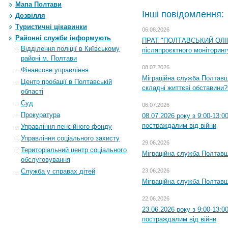
Мапа Полтави
Інші повідомлення:
Дозвілля
Туристичні цікавинки
06.08.2026
Районні служби інформують
ПРАТ "ПОЛТАВСЬКИЙ ОЛІЙ
Відділення поліції в Київському
післяпроєктного моніторингу
районі м. Полтави
08.07.2026
Фінансове управління
Міграційна служба Полтавщи
Центр пробації в Полтавській
складні життєві обставини?
області
Суд
06.07.2026
Прокуратура
08.07.2026 року з 9:00-13:
постраждалим від війни
Управління пенсійного фонду
Управління соціального захисту
29.06.2026
Територіальний центр соціального
Міграційна служба Полтавщи
обслуговування
23.06.2026
Служба у справах дітей
Міграційна служба Полтавщ
22.06.2026
23.06.2026 року з 9:00-13:
постраждалим від війни