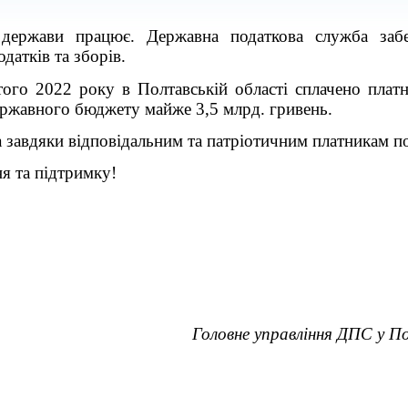
 держави працює. Державна податкова служба забе
датків та зборів.
ого 2022 року в
Полтавській
області сплачено
плат
ержавного бюджету майже
3,5 млрд.
гривень
.
а завдяки
відповідальним та патріотичним платникам по
я та підтримку!
Головне управління ДПС у П