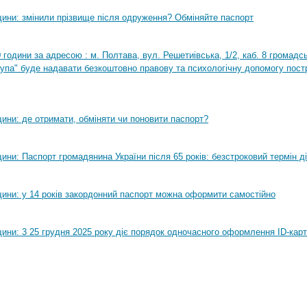
ини: змінили прізвище після одруження? Обміняйте паспорт
0 години за адресою : м. Полтава, вул. Решетиівська, 1/2, каб. 8 громадсь
рупа" буде надавати безкоштовно правову та психологічну допомогу пост
ини: де отримати, обміняти чи поновити паспорт?
ни: Паспорт громадянина України після 65 років: безстроковий термін ді
ини: у 14 років закордонний паспорт можна оформити самостійно
ини: 3 25 грудня 2025 року діє порядок одночасного оформлення ID-карт