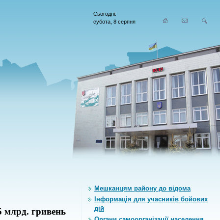
Сьогодні:
субота, 8 серпня
Мешканцям району до відома
Інформація для учасників бойових
дій
5 млрд.
гривень
Органи самоорганiзацiї населення