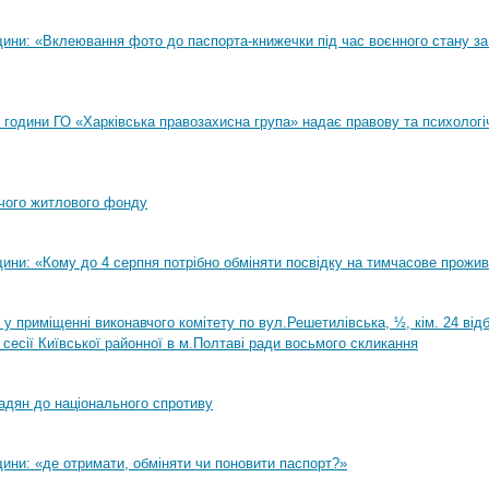
ини: «Вклеювання фото до паспорта-книжечки під час воєнного стану за
00 години ГО «Харківська правозахисна група» надає правову та психологі
чого житлового фонду
ини: «Кому до 4 серпня потрібно обміняти посвідку на тимчасове прожи
0 у приміщенні виконавчого комітету по вул.Решетилівська, ½, кім. 24 ві
 сесії Київської районної в м.Полтаві ради восьмого скликання
адян до національного спротиву
ини: «де отримати, обміняти чи поновити паспорт?»