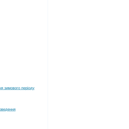
ня зимового періоду
оведення