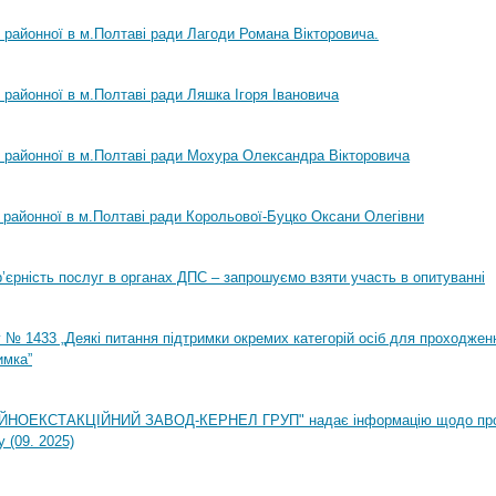
ї районної в м.Полтаві ради Лагоди Романа Вікторовича.
ї районної в м.Полтаві ради Ляшка Ігоря Івановича
ї районної в м.Полтаві ради Мохура Олександра Вікторовича
ї районної в м.Полтаві ради Корольової-Буцко Оксани Олегівни
ар’єрність послуг в органах ДПС – запрошуємо взяти участь в опитуванні
 № 1433 „Деякі питання підтримки окремих категорій осіб для проходжен
имка”
НОЕКСТАКЦІЙНИЙ ЗАВОД-КЕРНЕЛ ГРУП" надає інформацію щодо пр
 (09. 2025)