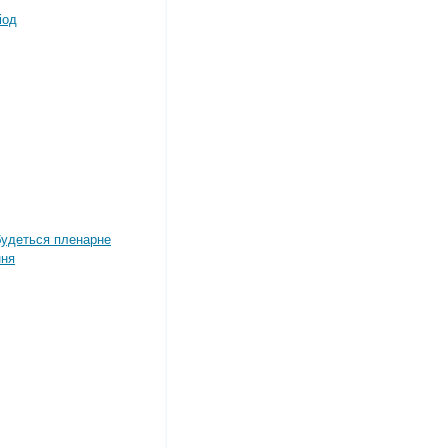
іод
дбудеться пленарне
ння