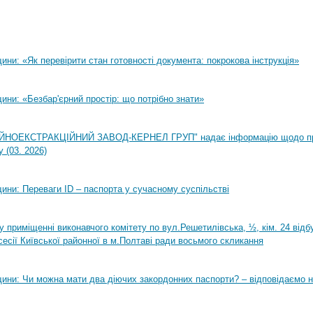
ни: «Як перевірити стан готовності документа: покрокова інструкція»
ни: «Безбар'єрний простір: що потрібно знати»
НОЕКСТРАКЦІЙНИЙ ЗАВОД-КЕРНЕЛ ГРУП" надає інформацію щодо п
 (03. 2026)
ини: Переваги ID – паспорта у сучасному суспільстві
0 у приміщенні виконавчого комітету по вул.Решетилівська, ½, кім. 24 від
сесії Київської районної в м.Полтаві ради восьмого скликання
ини: Чи можна мати два діючих закордонних паспорти? – відповідаємо н