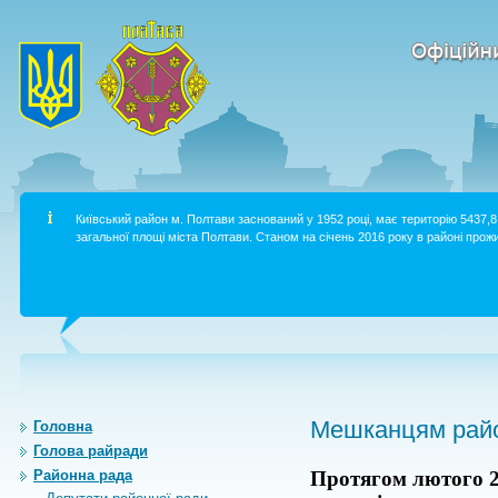
Київський район м. Полтави заснований у 1952 році, має територію 5437,8 
загальної площі міста Полтави. Станом на січень 2016 року в районі прожи
Мешканцям райо
Головна
Голова райради
Районна рада
Протягом лютого 