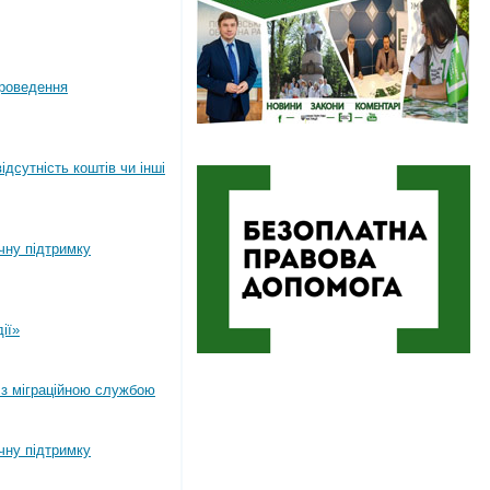
роведення
дсутність коштів чи інші
ічну підтримку
ії»
 з міграційною службою
ічну підтримку