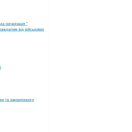
ка організація "
раждалим від військових
ї
ки та закордонного