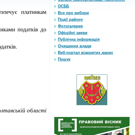
ОСББ
зпечує платникам
Все про вибори
Події району
Фотогалерея
никами податків до
Офіційні заяви
Публічна інформація
датків
.
Очищення влади
Веб-портал відкритих даних
Пошук
олтавській області