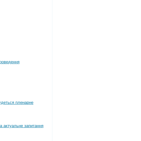
роведення
будеться пленарне
а актуальне запитання