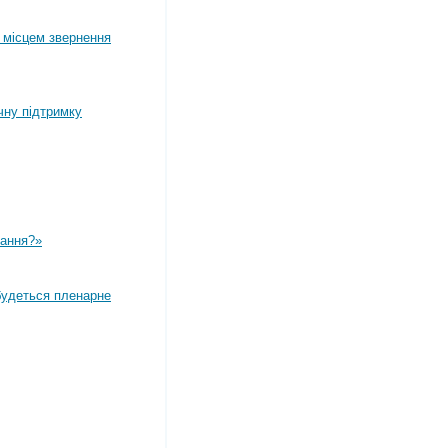
 місцем звернення
чну підтримку
вання?»
дбудеться пленарне