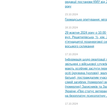
редакції постанови КМУ від 
року
23.10.2024
Громадське опитування: міг
18.10.2024
29 жовтня 2024 року о 10.00
вул. Решетилівська, ½, кім.
п’ятнадцятої позачергової се
восьмого скликання
17.10.2024
Інформація щодо реалізації 
звільнені з військової служби
мають особливі заслуги пер
осіб (дружина (чоловік), мало
батьки), постраждалим учас
сімей загиблих (померлих) ве
(померлих) Захисників та За
України «Про статус ветерані
на безоплатну психологічну 
17.10.2024