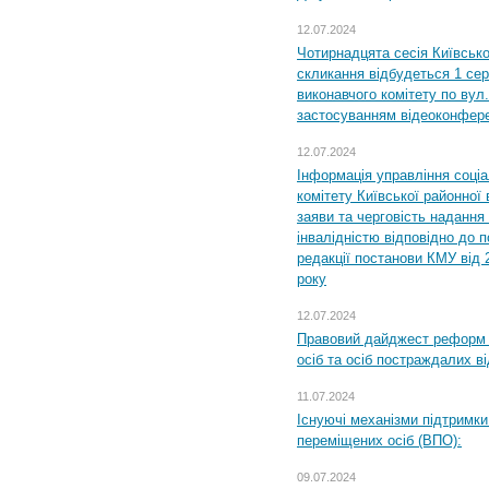
12.07.2024
Чотирнадцята сесія Київсько
скликання відбудеться 1 сер
виконавчого комітету по вул.
застосуванням відеоконфер
12.07.2024
Інформація управління соці
комітету Київської районної 
заяви та черговість надання 
інвалідністю відповідно до 
редакції постанови КМУ від 
року
12.07.2024
Правовий дайджест реформ 
осіб та осіб постраждалих ві
11.07.2024
Існуючі механізми підтримки
переміщених осіб (ВПО):
09.07.2024