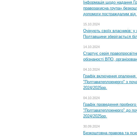
Інформація щодо надання Гр
правозахисна група» безкошт
допомоги постраждалим від з
15.10.2024
Очікують своїх власників: у
Полтавщини зберігається бі
14.10.2024
Стартує серія правопросвіт
обізнаності ВПО, організов
04.10.2024
Графік включення опалення
"Полтаватеплоенерго" з поч
2024/2025рр.
04.10.2024
Графік проведення пробног
"Полтаватеплоенерго" до по
2024/2025рр.
30.09.2024
Безкоштовна правова та пси