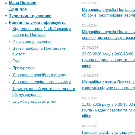
Мапа Полтави
29.06.2026
Дозвілля
Міграційна служба Полтавщи
65 років: безстроковий термін
Туристичні цікавинки
Районні служби інформують
23.06.2026
Відділення поліції в Київському
Міграційна служба Полтавщи
районі м. Полтави
сервіси, які спрощують вза
Фінансове управління
22.06.2026
Центр пробації в Полтавській
23.06.2026 року з 9:00-13:0
області
група» надає правову та пс
Суд
війни
Прокуратура
Управління пенсійного фонду
16.06.2026
Управління соціального захисту
Міграційна служба Полтавщ
книжечки під час воєнного с
Територіальний центр соціального
обслуговування
08.06.2026
Служба у справах дітей
11.06.2026 року з 9:00-13:0
група» надає правову та пс
війни
08.06.2026
Головам ОСББ, ЖБК відомч