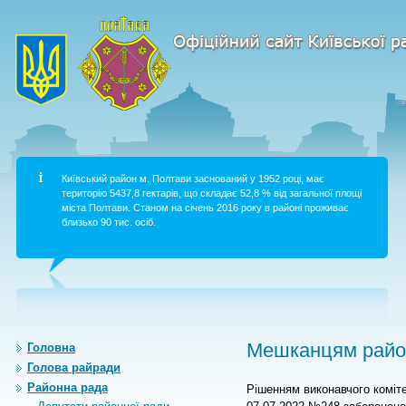
Київський район м. Полтави заснований у 1952 році, має
територію 5437,8 гектарів, що складає 52,8 % від загальної площі
міста Полтави. Станом на січень 2016 року в районі проживає
близько 90 тис. осіб.
Мешканцям район
Головна
Голова райради
Районна рада
Рішенням виконавчого коміте