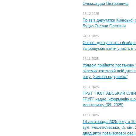
Олександра Вікторовича
22.12.2025
Пр звіт депутатки Київської
Буцко Оксани Олегівни
24.11.2025
Оцініть доступність і безбар
запрошуємо взяти участь в 
24.11.2025
Урядом прийнято постанову 
окремих категорій осіб для 
року „Зимова підтримка”
19.11.2025
ПРаТ "ПОЛТАВСЬКИЙ ОЛІ
ГРУП" надає інформацію що
моніторингу (09. 2025)
17.11.2025
18 листопада 2025 року о 10
вул. Решетилівська, ½, кім.
двадцятої позачергової сесії