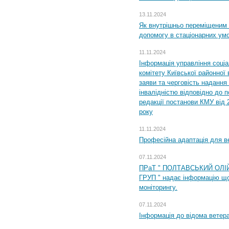
13.11.2024
Як внутрішньо переміщеним 
допомогу в стаціонарних ум
11.11.2024
Інформація управління соці
комітету Київської районної 
заяви та черговість надання 
інвалідністю відповідно до 
редакції постанови КМУ від 
року
11.11.2024
Професійна адаптація для ве
07.11.2024
ПРаТ " ПОЛТАВСЬКИЙ ОЛІ
ГРУП " надає інформацію що
моніторингу.
07.11.2024
Інформація до відома ветера