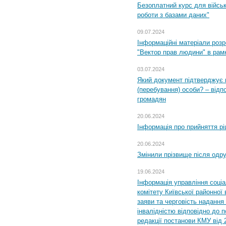
Безоплатний курс для військ
роботи з базами даних"
09.07.2024
Інформаційні матеріали розр
"Вектор прав людини" в рам
03.07.2024
Який документ підтверджує 
(перебування) особи? – відп
громадян
20.06.2024
Інформація про прийняття р
20.06.2024
Змінили прізвище після одр
19.06.2024
Інформація управління соці
комітету Київської районної 
заяви та черговість надання 
інвалідністю відповідно до 
редакції постанови КМУ від 