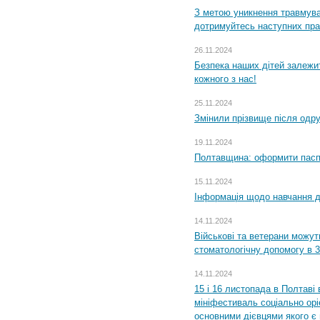
З метою уникнення травмува
дотримуйтесь наступних пр
26.11.2024
Безпека наших дітей залежит
кожного з нас!
25.11.2024
Змінили прізвище після одр
19.11.2024
Полтавщина: оформити паспо
15.11.2024
Інформація щодо навчання дл
14.11.2024
Військові та ветерани можу
стоматологічну допомогу в 
14.11.2024
15 і 16 листопада в Полтав
мініфестиваль соціально орі
основними дієвцями якого є в