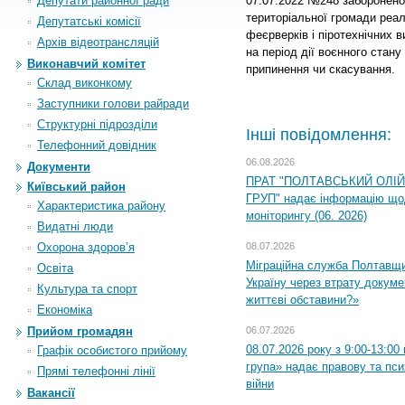
Депутати районної ради
07.07.2022 №248 заборонено 
територіальної громади реал
Депутатські комісії
феєрверків і піротехнічних в
Архiв вiдеотрансляцiй
на період дії воєнного стану 
Виконавчий комітет
припинення чи скасування.
Склад виконкому
Заступники голови райради
Структурні підрозділи
Інші повідомлення:
Телефонний довідник
06.08.2026
Документи
ПРАТ "ПОЛТАВСЬКИЙ ОЛІ
Київський район
ГРУП" надає інформацію що
Характеристика району
моніторингу (06. 2026)
Видатні люди
08.07.2026
Охорона здоров’я
Міграційна служба Полтавщ
Освіта
Україну через втрату докумен
Культура та спорт
життєві обставини?»
Економіка
06.07.2026
Прийом громадян
08.07.2026 року з 9:00-13:0
Графік особистого прийому
група» надає правову та пс
Прямі телефонні лінії
війни
Вакансії