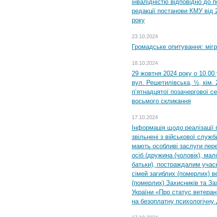
інвалідністю відповідно до 
редакції постанови КМУ від 
року
23.10.2024
Громадське опитування: міг
18.10.2024
29 жовтня 2024 року о 10.00
вул. Решетилівська, ½, кім.
п’ятнадцятої позачергової се
восьмого скликання
17.10.2024
Інформація щодо реалізації 
звільнені з військової служби
мають особливі заслуги пер
осіб (дружина (чоловік), мало
батьки), постраждалим учас
сімей загиблих (померлих) ве
(померлих) Захисників та За
України «Про статус ветерані
на безоплатну психологічну 