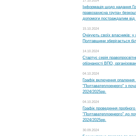
17.10.2024
Інформація щодо надання Гр
правозахисна група» безкошт
допомоги постраждалим від з
15.10.2024
Очікують своїх власників: у
Полтавщини зберігається бі
14.10.2024
Стартує серія правопросвіт
обізнаності ВПО, організов
04.10.2024
Графік включення опалення
"Полтаватеплоенерго" з поч
2024/2025рр.
04.10.2024
Графік проведення пробног
"Полтаватеплоенерго" до по
2024/2025рр.
30.09.2024