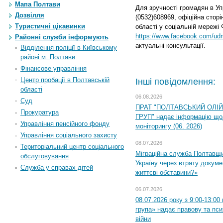
Мапа Полтави
Для зручності громадян в Уп
Дозвілля
(0532)608969, офіційна стор
Туристичні цікавинки
області у соціальній мережі
https://www.facebook.com/ud
Районні служби інформують
актуальні консультації.
Відділення поліції в Київському
районі м. Полтави
Фінансове управління
Центр пробації в Полтавській
Інші повідомлення:
області
06.08.2026
Суд
ПРАТ "ПОЛТАВСЬКИЙ ОЛІ
Прокуратура
ГРУП" надає інформацію що
Управління пенсійного фонду
моніторингу (06. 2026)
Управління соціального захисту
08.07.2026
Територіальний центр соціального
Міграційна служба Полтавщ
обслуговування
Україну через втрату докумен
Служба у справах дітей
життєві обставини?»
06.07.2026
08.07.2026 року з 9:00-13:0
група» надає правову та пс
війни