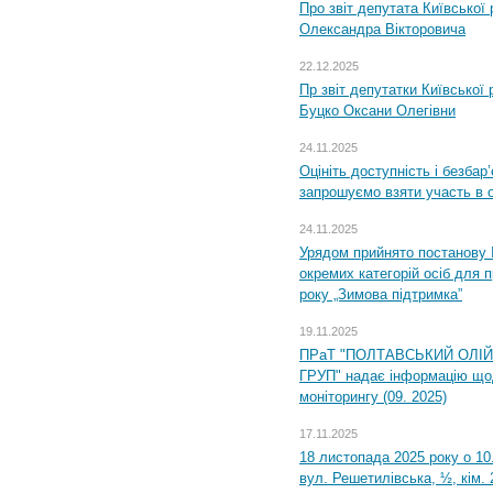
Про звіт депутата Київської
Олександра Вікторовича
22.12.2025
Пр звіт депутатки Київської
Буцко Оксани Олегівни
24.11.2025
Оцініть доступність і безбар
запрошуємо взяти участь в 
24.11.2025
Урядом прийнято постанову 
окремих категорій осіб для 
року „Зимова підтримка”
19.11.2025
ПРаТ "ПОЛТАВСЬКИЙ ОЛІ
ГРУП" надає інформацію що
моніторингу (09. 2025)
17.11.2025
18 листопада 2025 року о 10
вул. Решетилівська, ½, кім.