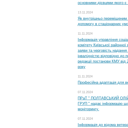
основними дієвцями якого є в
13.11.2024
Як внутрішньо переміщеним 
допомогу в стаціонарних ум
11.11.2024
Інформація управління соці
комітету Київської районної 
заяви та черговість надання 
інвалідністю відповідно до 
редакції постанови КМУ від 
року
11.11.2024
Професійна адаптація для ве
07.11.2024
ПРаТ " ПОЛТАВСЬКИЙ ОЛІ
ГРУП " надає інформацію що
моніторингу.
07.11.2024
Інформація до відома ветера