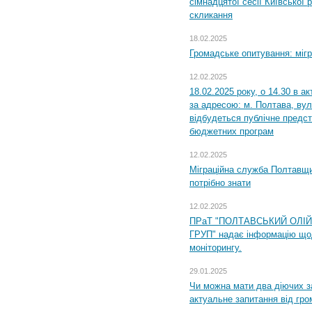
сімнадцятої сесії Київської 
скликання
18.02.2025
Громадське опитування: міг
12.02.2025
18.02.2025 року, о 14.30 в а
за адресою: м. Полтава, вул
відбудеться публічне предс
бюджетних програм
12.02.2025
Міграційна служба Полтавщи
потрібно знати
12.02.2025
ПРаТ "ПОЛТАВСЬКИЙ ОЛІ
ГРУП" надає інформацію що
моніторингу.
29.01.2025
Чи можна мати два діючих з
актуальне запитання від гр