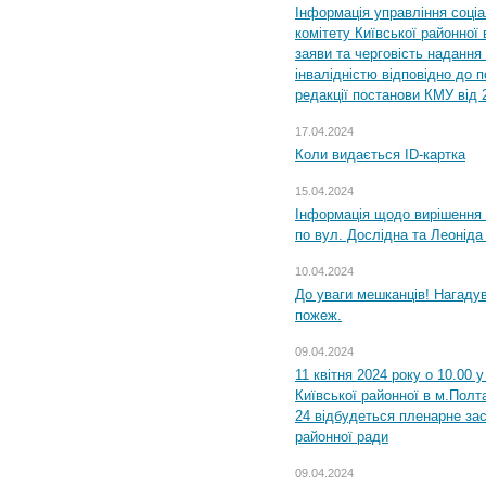
Інформація управління соці
комітету Київської районної 
заяви та черговість надання 
інвалідністю відповідно до 
редакції постанови КМУ від 
17.04.2024
Коли видається ID-картка
15.04.2024
Інформація щодо вирішення 
по вул. Дослідна та Леоніда
10.04.2024
До уваги мешканців! Нагаду
пожеж.
09.04.2024
11 квітня 2024 року о 10.00 
Київської районної в м.Полта
24 відбудеться пленарне зас
районної ради
09.04.2024