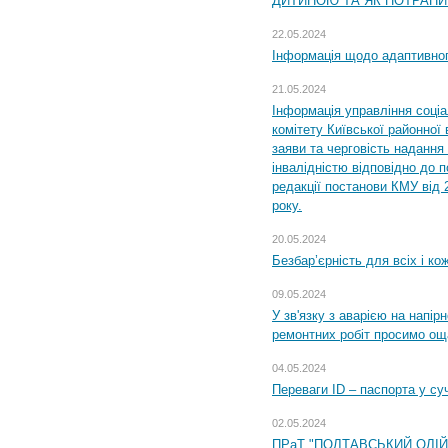
ДИТИНОЮ ТА ЯК ПОТРАПИ
22.05.2024
Інформація щодо адаптивного
21.05.2024
Інформація управління соці
комітету Київської районної 
заяви та черговість надання 
інвалідністю відповідно до 
редакції постанови КМУ від 
року.
20.05.2024
Безбар’єрність для всіх і ко
09.05.2024
У зв'язку з аварією на напір
ремонтних робіт просимо ощ
04.05.2024
Переваги ID – паспорта у су
02.05.2024
ПРаТ "ПОЛТАВСЬКИЙ ОЛІ