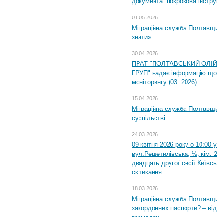
документа: покрокова інстру
01.05.2026
Міграційна служба Полтавщин
знати»
30.04.2026
ПРАТ "ПОЛТАВСЬКИЙ ОЛІ
ГРУП" надає інформацію що
моніторингу (03. 2026)
15.04.2026
Міграційна служба Полтавщи
суспільстві
24.03.2026
09 квітня 2026 року о 10:00 
вул.Решетилівська, ½, кім. 
двадцять другої сесії Київс
скликання
18.03.2026
Міграційна служба Полтавщи
закордонних паспорти? – від