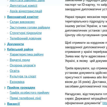
Депутати районної ради
замовлений у підрозділі Дер
паспорт чи ID-картку, то за
Депутатські комісії
закордонні дипломатичні ус
Архiв вiдеотрансляцiй
Наразі працює механізм пере
Виконавчий комітет
територіального підрозділу 
Склад виконкому
іншому регіоні України, а т
Заступники голови райради
дипломатичних установ і ро
Структурні підрозділи
Центру обслуговування гром
Телефонний довідник
Щоб отримати за кордоном п
Документи
закордонної дипломатичної 
Київський район
отримання у країні перебува
Характеристика району
Заява має бути адресована 
Видатні люди
Україні, в якому цей докум
Охорона здоров’я
Треба врахувати, що отрима
Освіта
установи документа здійсню
Культура та спорт
присутності заявника або йо
Економіка
віком до 16 років). Доставк
засобами дипломатичної пош
Прийом громадян
Графік особистого прийому
Нагадуємо, відстежувати го
Прямі телефонні лінії
сервіс Державної міграційно
оформлення документів"
htt
Вакансії