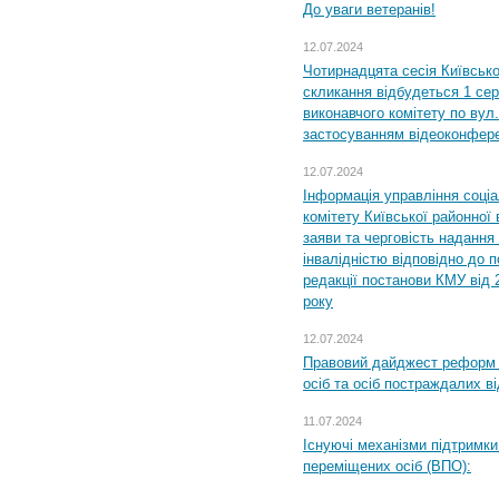
До уваги ветеранів!
12.07.2024
Чотирнадцята сесія Київсько
скликання відбудеться 1 сер
виконавчого комітету по вул.
застосуванням відеоконфер
12.07.2024
Інформація управління соці
комітету Київської районної 
заяви та черговість надання 
інвалідністю відповідно до 
редакції постанови КМУ від 
року
12.07.2024
Правовий дайджест реформ 
осіб та осіб постраждалих ві
11.07.2024
Існуючі механізми підтримки
переміщених осіб (ВПО):