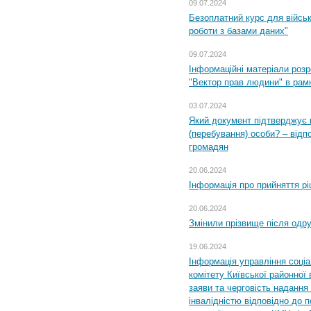
09.07.2024
Безоплатний курс для військ
роботи з базами даних"
09.07.2024
Інформаційні матеріали розр
"Вектор прав людини" в рам
03.07.2024
Який документ підтверджує 
(перебування) особи? – відп
громадян
20.06.2024
Інформація про прийняття р
20.06.2024
Змінили прізвище після одр
19.06.2024
Інформація управління соці
комітету Київської районної 
заяви та черговість надання 
інвалідністю відповідно до 