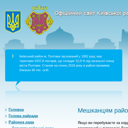
Київський район м. Полтави заснований у 1952 році, має
територію 5437,8 гектарів, що складає 52,8 % від загальної площі
міста Полтави. Станом на січень 2016 року в районі проживає
близько 90 тис. осіб.
Мешканцям район
Головна
Голова райради
Районна рада
Якщо ви перебуваєте за кор